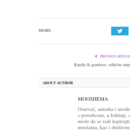
SHARE.
Twi
PREVIOUS ARTICL
Knedle ili gomboce, odlučite sam
ABOUT AUTHOR
MOOSHEMA
Osnivač, autorka i ure
s porodicom, u kuhinji, u
može da se radi kopirajti
mrežama, kao i društven