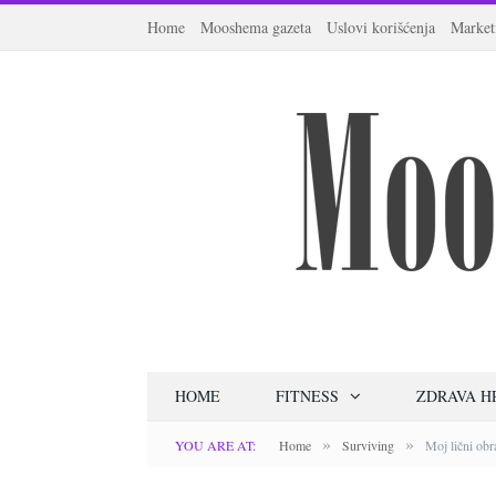
Home
Mooshema gazeta
Uslovi korišćenja
Market
HOME
FITNESS
ZDRAVA H
»
»
YOU ARE AT:
Home
Surviving
Moj lični ob