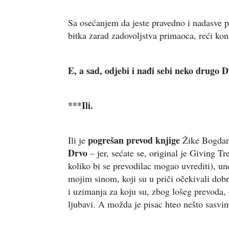
Sa osećanjem da jeste pravedno i nadasve p
bitka zarad zadovoljstva primaoca, reći ko
E, a sad, odjebi i nađi sebi neko drugo 
***Ili.
pogrešan prevod knjige
Ili je
Žike Bogdan
Drvo
– jer, sećate se, original je Giving 
koliko bi se prevodilac mogao uvrediti), un
mojim sinom, koji su u priči očekivali dobr
i uzimanja za koju su, zbog lošeg prevoda,
ljubavi. A možda je pisac hteo nešto sas