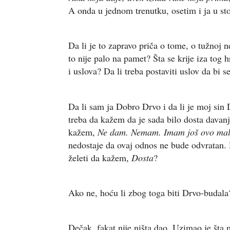
A onda u jednom trenutku, osetim i ja u 
Da li je to zapravo priča o tome, o tužnoj 
to nije palo na pamet? Šta se krije iza tog
i uslova? Da li treba postaviti uslov da bi s
Da li sam ja Dobro Drvo i da li je moj sin
treba da kažem da je sada bilo dosta davanja
kažem,
Ne dam. Nemam. Imam još ovo mal
nedostaje da ovaj odnos ne bude odvratan. 
želeti da kažem,
Dosta
?
Ako ne, hoću li zbog toga biti Drvo-budala
Dečak, fakat nije ništa dao. Uzimao je šta 