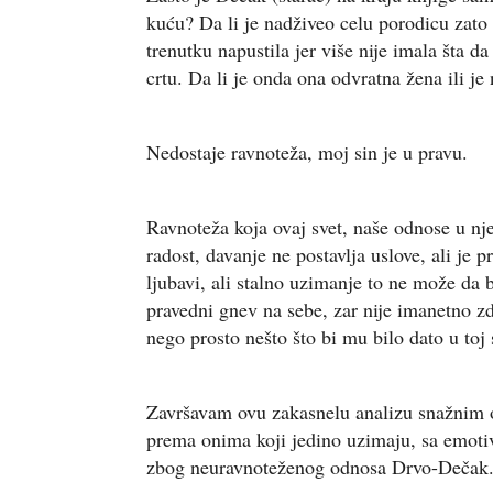
kuću? Da li je nadživeo celu porodicu zato 
trenutku napustila jer više nije imala šta da
crtu. Da li je onda ona odvratna žena ili j
Nedostaje ravnoteža, moj sin je u pravu.
Ravnoteža koja ovaj svet, naše odnose u nj
radost, davanje ne postavlja uslove, ali je 
ljubavi, ali stalno uzimanje to ne može da
pravedni gnev na sebe, zar nije imanetno 
nego prosto nešto što bi mu bilo dato u toj 
Završavam ovu zakasnelu analizu snažnim 
prema onima koji jedino uzimaju, sa emoti
zbog neuravnoteženog odnosa Drvo-Dečak