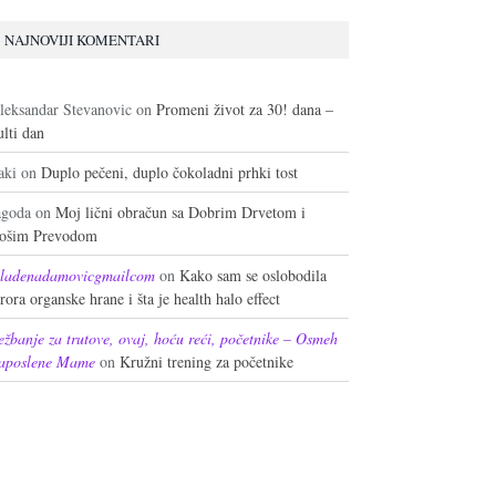
NAJNOVIJI KOMENTARI
leksandar Stevanovic
on
Promeni život za 30! dana –
ulti dan
aki
on
Duplo pečeni, duplo čokoladni prhki tost
agoda
on
Moj lični obračun sa Dobrim Drvetom i
ošim Prevodom
ladenadamovicgmailcom
on
Kako sam se oslobodila
erora organske hrane i šta je health halo effect
ežbanje za trutove, ovaj, hoću reći, početnike – Osmeh
aposlene Mame
on
Kružni trening za početnike