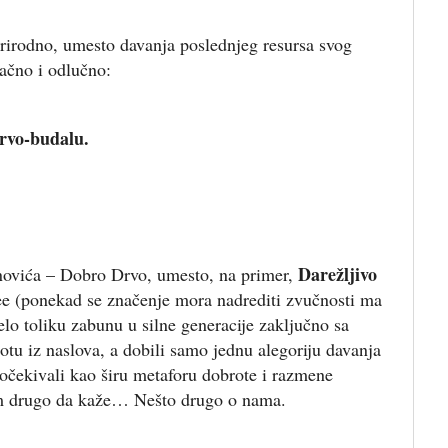
rirodno, umesto davanja poslednjeg resursa svog
načno i odlučno:
Drvo-budalu.
Darežljivo
ovića – Dobro Drvo, umesto, na primer,
Tree (ponekad se značenje mora nadrediti zvučnosti ma
elo toliku zabunu u silne generacije zaključno sa
otu iz naslova, a dobili samo jednu alegoriju davanja
 očekivali kao širu metaforu dobrote i razmene
vim drugo da kaže… Nešto drugo o nama.