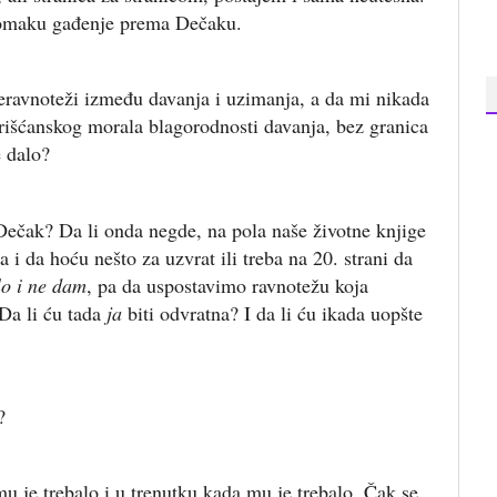
stomaku gađenje prema Dečaku.
neravnoteži između davanja i uzimanja, a da mi nikada
 hrišćanskog morala blagorodnosti davanja, bez granica
e dalo?
 Dečak? Da li onda negde, na pola naše životne knjige
 i da hoću nešto za uzvrat ili treba na 20. strani da
o i ne dam
, pa da uspostavimo ravnotežu koja
Da li ću tada
ja
biti odvratna? I da li ću ikada uopšte
?
mu je trebalo i u trenutku kada mu je trebalo. Čak se