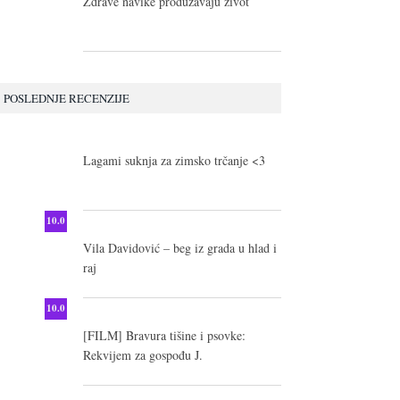
Zdrave navike produžavaju život
POSLEDNJE RECENZIJE
10.0
Lagami suknja za zimsko trčanje <3
10.0
Vila Davidović – beg iz grada u hlad i
raj
10.0
[FILM] Bravura tišine i psovke:
Rekvijem za gospođu J.