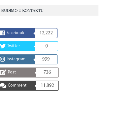
BUDIMO U KONTAKTU
Facebook
12,222
Twitter
0
Instagram
999
Post
736
Comment
11,892