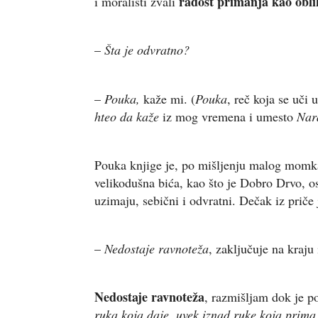
radost primanja kao obli
i moralisti zvali
–
Šta je odvratno?
–
Pouka,
kaže mi. (
Pouka
, reč koja se uči
hteo da kaže
iz mog vremena i umesto
Nar
Pouka knjige je, po mišljenju malog momka
velikodušna bića, kao što je Dobro Drvo, o
uzimaju, sebični i odvratni. Dečak iz priče 
–
Nedostaje ravnoteža
, zaključuje na kraju
Nedostaje ravnoteža
, razmišljam dok je p
ruka koja daje, uvek iznad ruke koja prima