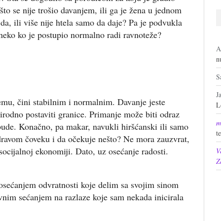
što se nije trošio davanjem, ili ga je žena u jednom
 da, ili više nije htela samo da daje? Pa je podvukla
e neko ko je postupio normalno radi ravnoteže?
A
n
S
J
emu, čini stabilnim i normalnim. Davanje jeste
L
prirodno postaviti granice. Primanje može biti odraz
m
 bude. Konačno, pa makar, navukli hiršćanski ili samo
t
zdravom čoveku i da očekuje nešto? Ne mora zauzvrat,
socijalnoj ekonomiji. Dato, uz osećanje radosti.
V
Z
osećanjem odvratnosti koje delim sa svojim sinom
vnim sećanjem na razlaze koje sam nekada inicirala
.