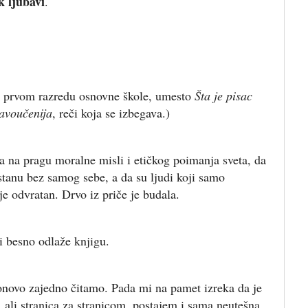
k ljubavi
.
 u prvom razredu osnovne škole, umesto
Šta je pisac
avoučenija
, reči koja se izbegava.)
 na pragu moralne misli i etičkog poimanja sveta, da
stanu bez samog sebe, a da su ljudi koji samo
je odvratan. Drvo iz priče je budala.
 i besno odlaže knjigu.
onovo zajedno čitamo. Pada mi na pamet izreka da je
, ali stranica za stranicom, postajem i sama neutešna.