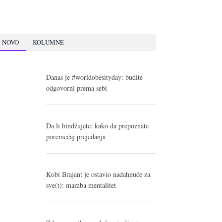
NOVO
KOLUMNE
Danas je #worldobesityday: budite
odgovorni prema sebi
Da li bindžujete: kako da prepoznate
poremećaj prejedanja
Kobi Brajant je ostavio nadahnuće za
sve(t): mamba mentalitet