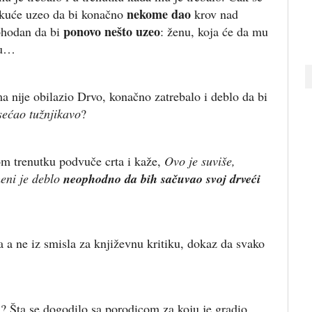
nekome dao
ju kuće uzeo da bi konačno
krov nad
ponovo nešto uzeo
phodan da bi
: ženu, koja će da mu
cu…
a nije obilazio Drvo, konačno zatrebalo i deblo da bi
sećao tužnjikavo
?
om trenutku podvuče crta i kaže,
Ovo je suviše,
meni je deblo
neophodno da bih sačuvao svoj drveći
ka a ne iz smisla za književnu kritiku, dokaz da svako
m? Šta se dogodilo sa porodicom za koju je gradio