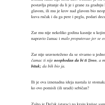
postavlja pitanje da li je i grane za gradn
glavom, ili mu je krov nad glavom bio neo
kuva ručak i da ga pere i pegla, podari de
Zar mu nije nekoliko godina kasnije u kojim
napravio čamac i
malo proputovao
jer se o
Zar nije uravnoteženo da se stvarno u jedn
čamac ti nije
neophodan da bi ti živeo
, a 
bitak;
da bih bio ja.
Ili je ova iznenadna ideja nastala iz stoma
ko ovo pomisli (ili uradi) sebičan?
Zašto je Dečak (starac) na kraju knjige sa