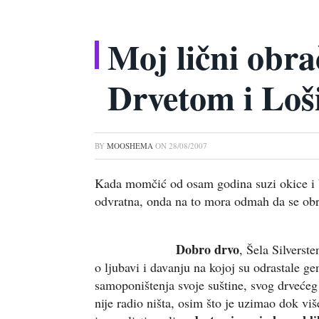
Moj lični obr
Drvetom i Lo
BY
MOOSHEMA
ON
28/08/2007
Kada momčić od osam godina suzi okice i bac
odvratna, onda na to mora odmah da se obr
Dobro drvo
, Šela Silverste
o ljubavi i davanju na kojoj su odrastale g
samoponištenja svoje suštine, svog drvećeg
nije radio ništa, osim što je uzimao dok više