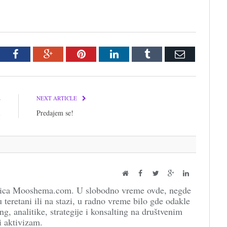
tter
Facebook
Google+
Pinterest
LinkedIn
Tumblr
Email
E
NEXT ARTICLE
i
Predajem se!
Website
Facebook
Twitter
Google+
LinkedIn
dnica Mooshema.com. U slobodno vreme ovde, negde
 teretani ili na stazi, u radno vreme bilo gde odakle
ng, analitike, strategije i konsalting na društvenim
i aktivizam.