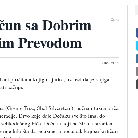
ačun sa Dobrim
28
šim Prevodom
SURVIVING
i pročitanu knjigu, ljutito, uz reči da je knjiga
ati pažnja.
na (Giving Tree, Shel Silverstein), nežna i tužna priča
eneracije. Drvo koje daje Dečaku sve što ima, do
 velikodušnog bića. Dečaku koji na 30-tak stranica
 nije bilo šta da se uzme, a postupak koji su kritičari