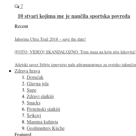
7
10 stvari kojima me je naučila sportska povreda
Recent
Jahorina Ultra Trail 2018 – save the date!
[FOTO, VIDEO] SKANDALOZNO: Trim staza na keju nije lekovita!
Atletski savez Srbije izneverio naše ultramaratonce za svetsko takmiče
Zdrava hrava
Doručak
Glavna jela
Supe
Zdravi slatkiši
Snacks
Proteinski slatkiši
Šejkovi
Mamina kuhinja
Großmutters Küche
Featured