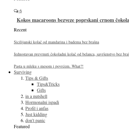
6
Kokos macaroons bezveze poprskani crnom čoko
Recent
Sicilijanski kolač od mandarina i badema bez brašna
Jednostavan prevrnuti čokoladni kolač od belanca, savršenstvo bez bra
Pasta u mleku s mesom i povrćem. What?!
Surviving
Tips & Gifts
Tips&Tricks
Gifts
in a nutshell
Hormonalni ispadi
Profil i anfas
Just kidding
don’t panic
Featured