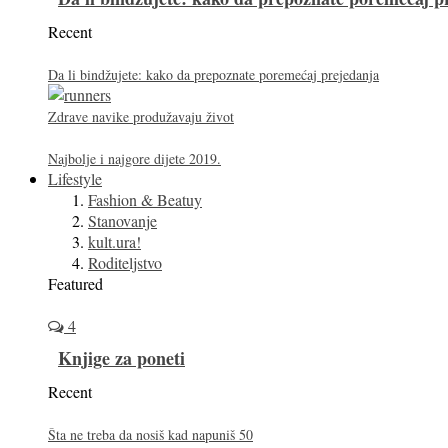
Recent
Da li bindžujete: kako da prepoznate poremećaj prejedanja
Zdrave navike produžavaju život
Najbolje i najgore dijete 2019.
Lifestyle
Fashion & Beatuy
Stanovanje
kult.ura!
Roditeljstvo
Featured
4
Knjige za poneti
Recent
Šta ne treba da nosiš kad napuniš 50