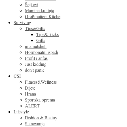
Šejkovi
Mamina kuhinja
Großmutters Küche
Surviving
Tips&Gifts
Tips&Tricks
Gifts
in a nutshell
Hormonalni ispadi
Profil i anfas
Just kidding
don’t panic
CSI
Fitness&Wellness
Dijete
Hrana
Sportska oprema
ALERT
Lifestyle
Fashion & Beatuy
Stanovanje