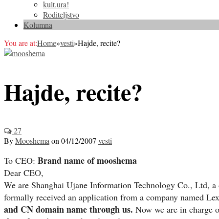
kult.ura!
Roditeljstvo
Kolumna
You are at:
Home
»
vesti
»
Hajde, recite?
Hajde, recite?
27
By
Mooshema
on
04/12/2007
vesti
Brand name of mooshema
To CEO:
Dear CEO,
We are Shanghai Ujane Information Technology Co., Ltd, a 
formally received an application from a company named L
and CN domain name through us.
Now we are in charge of