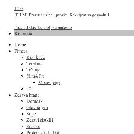
10.0
[FILM] Bravura tišine i psovke: Rekvijem za gospođu J.
Pozz od vlasnice useljive materice
Kolumna
Home
Fitness
Kod kuće
Teretana
Trčanje
Slim&Fit
Mršavljenje
30!
Zdrava hrana
Doručak
Glavna jela
Supe
Zdravi slatkiši
Snacks
Proteinski slatkiši