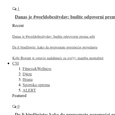
1
Danas je #worldobesityday: budite odgovorni prem
Recent
Danas je #worldobesityday: budite odgovorni prema sebi
Da li bindžujete: kako da prepoznate poremećaj prejedanja
Kobi Brajant je ostavio nadahnuće za sve(t): mamba mentalitet
CSI
Fitness&Wellness
Dijete
Hrana
Sportska oprema
ALERT
Featured
0
Da li bindžujete: kako da prepoznate poremećaj p