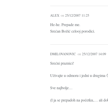
ALEX
on
25/12/2007 11:25
He-he. Prepade me.
Srećan Božić celooj porodici.
DMILOVANOVIC
on
25/12/2007 14:09
Srećni praznici!
Uživajte u odmoru i jedni u drugima 
Sve najbolje…
(I ja se prepadoh na početku,… ali d