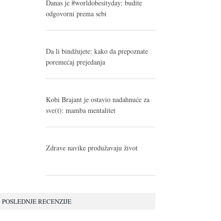
Danas je #worldobesityday: budite
odgovorni prema sebi
Da li bindžujete: kako da prepoznate
poremećaj prejedanja
Kobi Brajant je ostavio nadahnuće za
sve(t): mamba mentalitet
Zdrave navike produžavaju život
POSLEDNJE RECENZIJE
10.0