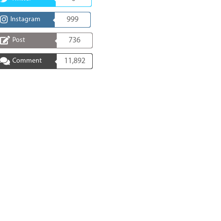
Instagram
999
Post
736
Comment
11,892