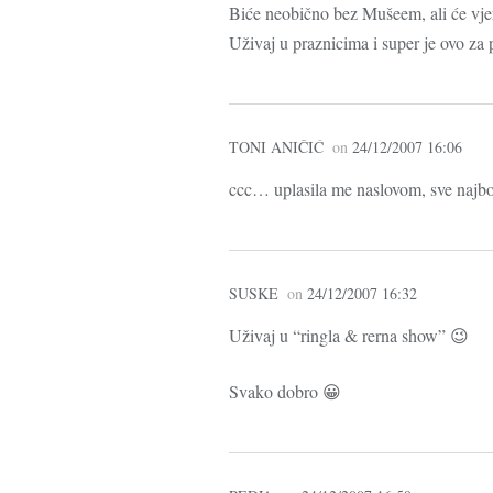
Biće neobično bez Mušeem, ali će vjer
Uživaj u praznicima i super je ovo za
TONI ANIČIĆ
on
24/12/2007 16:06
ccc… uplasila me naslovom, sve najbo
SUSKE
on
24/12/2007 16:32
Uživaj u “ringla & rerna show” 😉
Svako dobro 😀