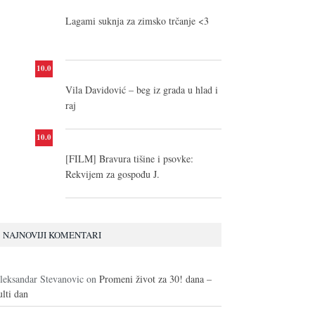
Lagami suknja za zimsko trčanje <3
10.0
Vila Davidović – beg iz grada u hlad i
raj
10.0
[FILM] Bravura tišine i psovke:
Rekvijem za gospođu J.
NAJNOVIJI KOMENTARI
leksandar Stevanovic
on
Promeni život za 30! dana –
ulti dan