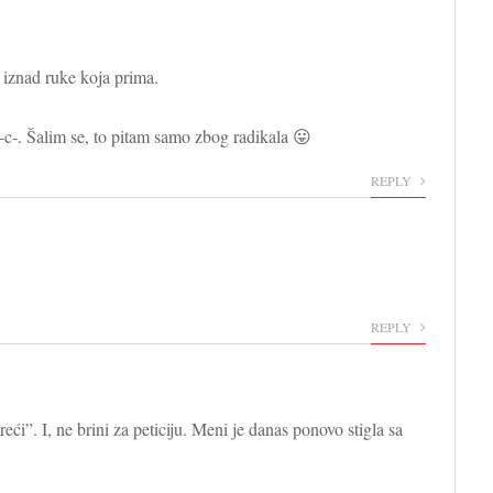
je iznad ruke koja prima.
-c-. Šalim se, to pitam samo zbog radikala 😛
REPLY
REPLY
eći”. I, ne brini za peticiju. Meni je danas ponovo stigla sa