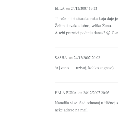
ELLA
on
24/12/2007 19:22
Ti reče, ili si citarala: ruka koja daje 
Želim ti svako dobro, velika Ženo.
A tebi praznici počinju danas? 😉 C-c
SASHA
on
24/12/2007 20:02
‘Aj zeno….. uzivaj, koliko stignes:)
HALA BUKA
on
24/12/2007 20:03
Naradila si se. Sad odmaraj u “ličnoj sr
neke adrese na mail.