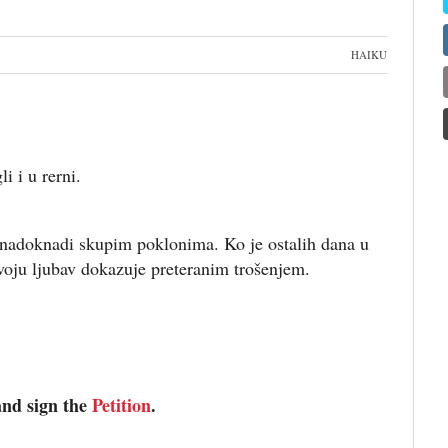
HAIKU
i i u rerni.
o nadoknadi skupim poklonima. Ko je ostalih dana u
voju ljubav dokazuje preteranim trošenjem.
and sign the
Petition
.