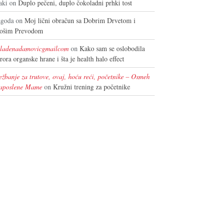
aki
on
Duplo pečeni, duplo čokoladni prhki tost
agoda
on
Moj lični obračun sa Dobrim Drvetom i
ošim Prevodom
ladenadamovicgmailcom
on
Kako sam se oslobodila
erora organske hrane i šta je health halo effect
ežbanje za trutove, ovaj, hoću reći, početnike – Osmeh
aposlene Mame
on
Kružni trening za početnike