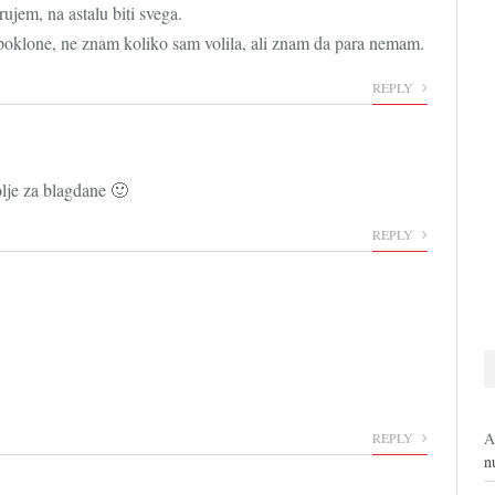
ujem, na astalu biti svega.
 poklone, ne znam koliko sam volila, ali znam da para nemam.
REPLY
lje za blagdane 🙂
REPLY
A
REPLY
n