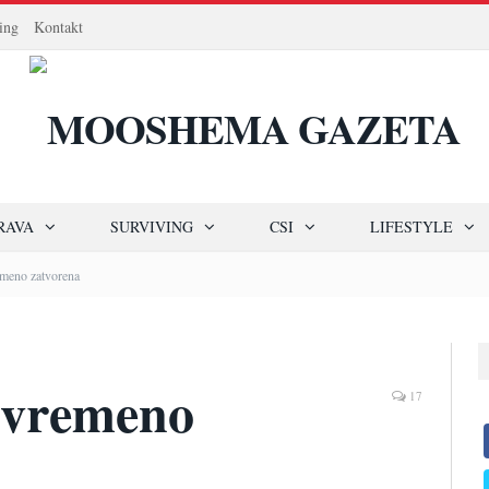
ing
Kontakt
RAVA
SURVIVING
CSI
LIFESTYLE
meno zatvorena
ivremeno
17