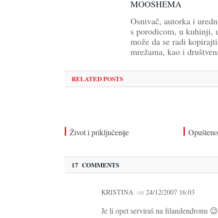
MOOSHEMA
Osnivač, autorka i ure
s porodicom, u kuhinji, u
može da se radi kopirajti
mrežama, kao i društven
RELATED POSTS
Život i priključenije
Opušteno
17 COMMENTS
KRISTINA
on
24/12/2007 16:03
Je li opet serviraš na filandendronu 😉