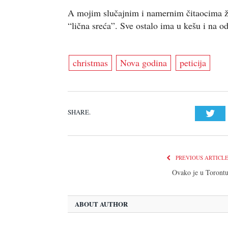
A mojim slučajnim i namernim čitaocima že
“lična sreća”. Sve ostalo ima u kešu i na o
christmas
Nova godina
peticija
SHARE.
Twi
PREVIOUS ARTICL
Ovako je u Toront
ABOUT AUTHOR