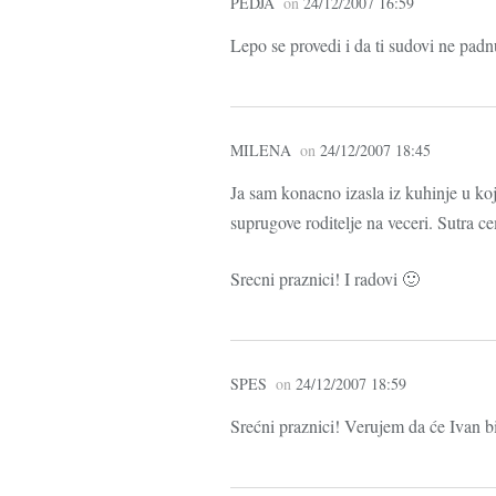
PEDJA
on
24/12/2007 16:59
Lepo se provedi i da ti sudovi ne padnu
MILENA
on
24/12/2007 18:45
Ja sam konacno izasla iz kuhinje u ko
suprugove roditelje na veceri. Sutra c
Srecni praznici! I radovi 🙂
SPES
on
24/12/2007 18:59
Srećni praznici! Verujem da će Ivan bi