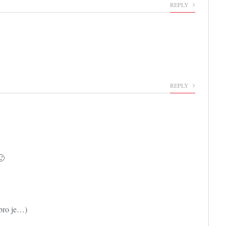
REPLY
REPLY
🙂
obro je…)