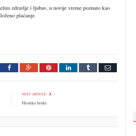
lim zdravlje i ljubav, u novije vreme poznato kao
dloženo plaćanje.
tter
Facebook
Google+
Pinterest
LinkedIn
Tumblr
Email
E
NEXT ARTICLE
u
Hronika bruke