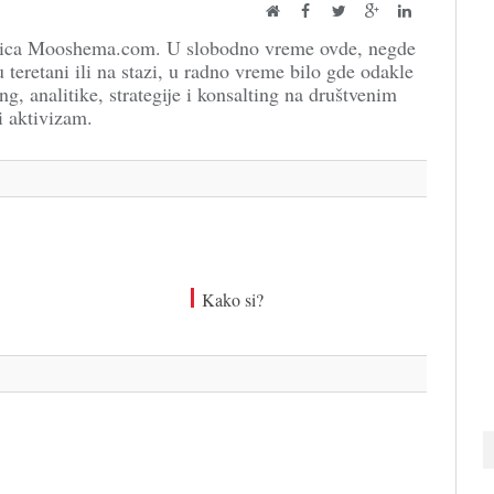
Website
Facebook
Twitter
Google+
LinkedIn
dnica Mooshema.com. U slobodno vreme ovde, negde
 teretani ili na stazi, u radno vreme bilo gde odakle
ng, analitike, strategije i konsalting na društvenim
i aktivizam.
Kako si?