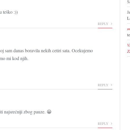
S
 teško :))
J
L
REPLY
m
t
V
joj sam danas boravila nekih cetiri sata. Ocekujemo
Z
emo mi kod njih.
REPLY
ti najsrećniji zbog pauze. 😀
REPLY