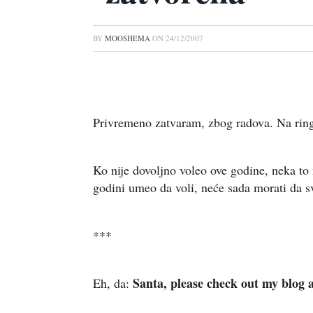
BY
MOOSHEMA
ON
24/12/2007
Privremeno zatvaram, zbog radova. Na ringl
Ko nije dovoljno voleo ove godine, neka t
godini umeo da voli, neće sada morati da s
***
Santa, please check out my blog 
Eh, da: