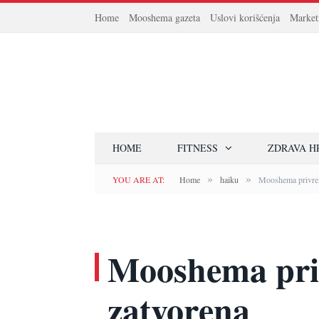
Home
Mooshema gazeta
Uslovi korišćenja
Market
HOME
FITNESS
ZDRAVA H
»
»
YOU ARE AT:
Home
haiku
Mooshema privre
Mooshema pr
zatvorena