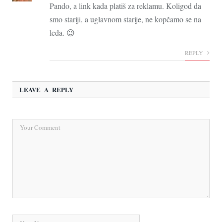
Pando, a link kada platiš za reklamu. Koligod da
smo stariji, a uglavnom starije, ne kopčamo se na
leđa. 😉
REPLY
LEAVE A REPLY