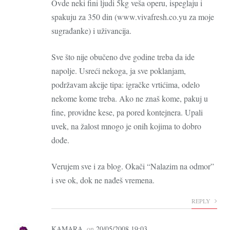
Ovde neki fini ljudi 5kg veša operu, ispeglaju i
spakuju za 350 din (www.vivafresh.co.yu za moje
sugrađanke) i uživancija.
Sve što nije obučeno dve godine treba da ide
napolje. Usreći nekoga, ja sve poklanjam,
podržavam akcije tipa: igračke vrtićima, odelo
nekome kome treba. Ako ne znaš kome, pakuj u
fine, providne kese, pa pored kontejnera. Upali
uvek, na žalost mnogo je onih kojima to dobro
dođe.
Verujem sve i za blog. Okači “Nalazim na odmor”
i sve ok, dok ne nađeš vremena.
REPLY
KAMARA
on
20/05/2008 19:03