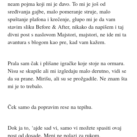
neam pojma koji mi je đavo. To mi je još od
sređivanja gajbe, malo pomeranje struje, malo
spuštanje plafona i krečenje, glupo mi je da vam
stavim sliku Before & After, nikako da napišem i taj
divni post s naslovom Majstori, majstori, ne ide mi ta
avantura s blogom kao pre, kad vam kažem.
Prala sam čak i plišane igračke koje stoje na ormaru.
Nisu se skupile ali mi izgledaju malo derutno, vidi se
da su prane. Mirišu, ali su se prožgadile. Ne znam šta
mi je to trebalo.
Ček samo da popravim rese na tepihu.
Dok ja to, ‘ajde sad vi, samo vi možete spasiti ovaj
post od dosade. Meni ne polazi za rukom.