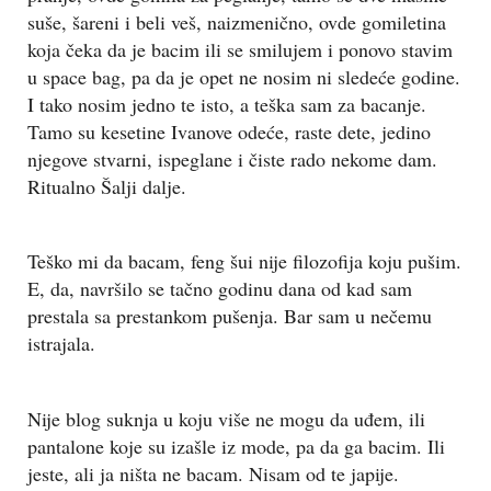
suše, šareni i beli veš, naizmenično, ovde gomiletina
koja čeka da je bacim ili se smilujem i ponovo stavim
u space bag, pa da je opet ne nosim ni sledeće godine.
I tako nosim jedno te isto, a teška sam za bacanje.
Tamo su kesetine Ivanove odeće, raste dete, jedino
njegove stvarni, ispeglane i čiste rado nekome dam.
Ritualno Šalji dalje.
Teško mi da bacam, feng šui nije filozofija koju pušim.
E, da, navršilo se tačno godinu dana od kad sam
prestala sa prestankom pušenja. Bar sam u nečemu
istrajala.
Nije blog suknja u koju više ne mogu da uđem, ili
pantalone koje su izašle iz mode, pa da ga bacim. Ili
jeste, ali ja ništa ne bacam. Nisam od te japije.