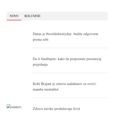
NOVO
KOLUMNE
Danas je #worldobesityday: budite odgovorni
prema sebi
Da li bindžujete: kako da prepoznate poremećaj
prejedanja
Kobi Brajant je ostavio nadahnuće za sve(t):
mamba mentalitet
Zdrave navike produžavaju život