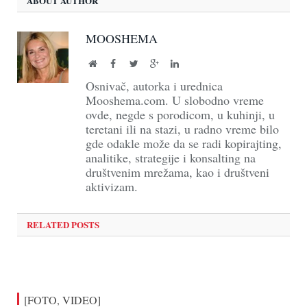
ABOUT AUTHOR
MOOSHEMA
Website
Facebook
Twitter
Google+
LinkedIn
Osnivač, autorka i urednica
Mooshema.com. U slobodno vreme
ovde, negde s porodicom, u kuhinji, u
teretani ili na stazi, u radno vreme bilo
gde odakle može da se radi kopirajting,
analitike, strategije i konsalting na
društvenim mrežama, kao i društveni
aktivizam.
RELATED POSTS
[FOTO, VIDEO]