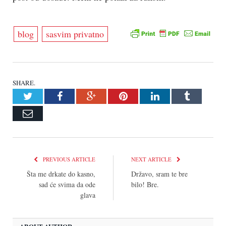
blog
sasvim privatno
SHARE.
Twitter
Facebook
Google+
Pinterest
LinkedIn
Tumblr
Email
PREVIOUS ARTICLE
NEXT ARTICLE
Šta me drkate do kasno,
Državo, sram te bre
sad će svima da ode
bilo! Bre.
glava