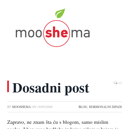
Dosadni post
13
BY
MOOSHEMA
ON
19/05/2008
BLOG
,
HORMONALNI ISPADI
Zapravo, ne znam šta ću s blogom, samo mislim