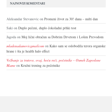
NAJNOVIJI KOMENTARI
Aleksandar Stevanovic
on
Promeni život za 30! dana – nulti dan
Saki
on
Duplo pečeni, duplo čokoladni prhki tost
Jagoda
on
Moj lični obračun sa Dobrim Drvetom i Lošim Prevodom
mladenadamovicgmailcom
on
Kako sam se oslobodila terora organske
hrane i šta je health halo effect
Vežbanje za trutove, ovaj, hoću reći, početnike – Osmeh Zaposlene
Mame
on
Kružni trening za početnike