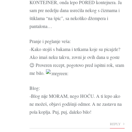
KONTEJNER, onda lepo PORED kontejnera. Ja
sam pre nedelju dana usrećila nekog s čizmama i
štiklama “na špic”, sa nekoliko džempera i
pantalona…
Pranje i peglanje veša:
-Kako stojiš s bakama i tetkama koje su picajzle?
Ako imaš neku takvu, zovni je ovih dana u goste
😉 Proveren recept, pogotovo pred ispitni rok, sram
me bilo.
Blog:
-Blog nije MORAM, nego HOĆU. A ti lepo ako
ne možeš, objavi godišnji odmor. A ne zastavu na
pola koplja. Puj, puj, daleko bilo!
REPLY