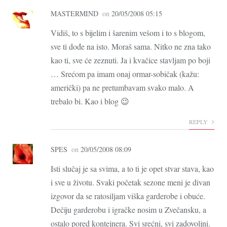
MASTERMIND
on
20/05/2008 05:15
Vidiš, to s bijelim i šarenim vešom i to s blogom,
sve ti dođe na isto. Moraš sama. Nitko ne zna tako
kao ti, sve će zeznuti. Ja i kvačice stavljam po boji
… Srećom pa imam onaj ormar-sobičak (kažu:
američki) pa ne pretumbavam svako malo. A
trebalo bi. Kao i blog 😉
REPLY
SPES
on
20/05/2008 08:09
Isti slučaj je sa svima, a to ti je opet stvar stava, kao
i sve u životu. Svaki početak sezone meni je divan
izgovor da se ratosiljam viška garderobe i obuće.
Dečiju garderobu i igračke nosim u Zvečansku, a
ostalo pored kontejnera. Svi srećni, svi zadovoljni.