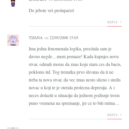
De jebote veš prolupaćeš
REPLY
TIJANA
on
22/05/2008 15:03
Ima jedna fenomenala logika, procitala sam je
davno negde…meni pomaze! Kada kupujes novu
stvar, odmah moras da znas koju staru ces da bacis,
poklonis itd. Tog trenutka prvo shvatas da ti ne
treba ta nova stvar, da vec imas nesto slicno i stedis
novac u koji te je oterala prolecna depresija. A i
neces dolaziti u situaciju da jednom godisnje trosis
puno vremena na spremanje, jer ce to biti rutina…
REPLY