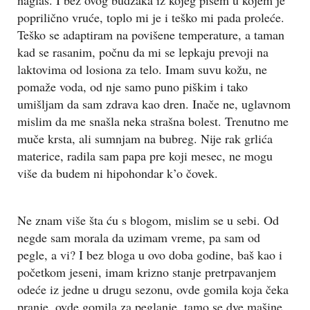
naglas. I bez ovog budžaka iz kojeg pišem u kojem je
poprilično vruće, toplo mi je i teško mi pada proleće.
Teško se adaptiram na povišene temperature, a taman
kad se rasanim, počnu da mi se lepkaju prevoji na
laktovima od losiona za telo. Imam suvu kožu, ne
pomaže voda, od nje samo puno piškim i tako
umišljam da sam zdrava kao dren. Inače ne, uglavnom
mislim da me snašla neka strašna bolest. Trenutno me
muče krsta, ali sumnjam na bubreg. Nije rak grlića
materice, radila sam papa pre koji mesec, ne mogu
više da budem ni hipohondar k’o čovek.
Ne znam više šta ću s blogom, mislim se u sebi. Od
negde sam morala da uzimam vreme, pa sam od
pegle, a vi? I bez bloga u ovo doba godine, baš kao i
početkom jeseni, imam krizno stanje pretrpavanjem
odeće iz jedne u drugu sezonu, ovde gomila koja čeka
pranje, ovde gomila za peglanje, tamo se dve mašine