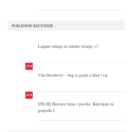
POSLEDNJE RECENZIJE
10.0
Lagami suknja za zimsko trčanje <3
10.0
Vila Davidović – beg iz grada u hlad i raj
10.0
[FILM] Bravura tišine i psovke: Rekvijem za
gospođu J.