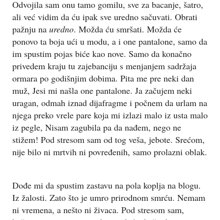
Odvojila sam onu tamo gomilu, sve za bacanje, šatro,
ali već vidim da ću ipak sve uredno sačuvati. Obrati
pažnju na
uredno
. Možda ću smršati. Možda će
ponovo ta boja ući u modu, a i one pantalone, samo da
im spustim pojas biće kao nove. Samo da konačno
privedem kraju tu zajebanciju s menjanjem sadržaja
ormara po godišnjim dobima. Pita me pre neki dan
muž, Jesi mi našla one pantalone. Ja začujem neki
uragan, odmah iznad dijafragme i počnem da urlam na
njega preko vrele pare koja mi izlazi malo iz usta malo
iz pegle, Nisam zagubila pa da nađem, nego ne
stižem! Pod stresom sam od tog veša, jebote. Srećom,
nije bilo ni mrtvih ni povređenih, samo prolazni oblak.
Dođe mi da spustim zastavu na pola koplja na blogu.
Iz žalosti. Zato što je umro prirodnom smrću. Nemam
ni vremena, a nešto ni živaca. Pod stresom sam,