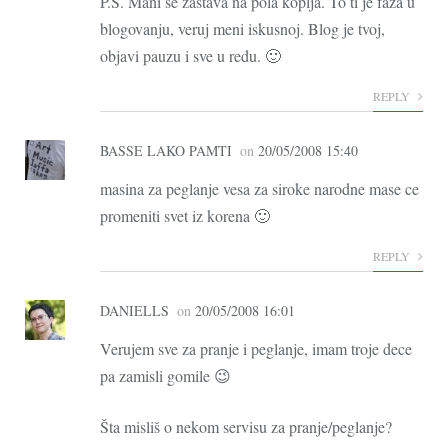
P.S. Mani se zastava na pola koplja. To ti je faza u
blogovanju, veruj meni iskusnoj. Blog je tvoj,
objavi pauzu i sve u redu. 🙂
REPLY
BASSE LAKO PAMTI
on
20/05/2008 15:40
masina za peglanje vesa za siroke narodne mase ce
promeniti svet iz korena 🙂
REPLY
DANIELLS
on
20/05/2008 16:01
Verujem sve za pranje i peglanje, imam troje dece
pa zamisli gomile 😉
Šta misliš o nekom servisu za pranje/peglanje?