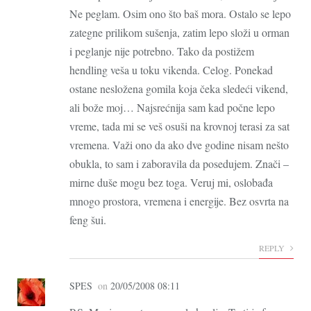
Ne peglam. Osim ono što baš mora. Ostalo se lepo
zategne prilikom sušenja, zatim lepo složi u orman
i peglanje nije potrebno. Tako da postižem
hendling veša u toku vikenda. Celog. Ponekad
ostane nesložena gomila koja čeka sledeći vikend,
ali bože moj… Najsrećnija sam kad počne lepo
vreme, tada mi se veš osuši na krovnoj terasi za sat
vremena. Važi ono da ako dve godine nisam nešto
obukla, to sam i zaboravila da posedujem. Znači –
mirne duše mogu bez toga. Veruj mi, oslobađa
mnogo prostora, vremena i energije. Bez osvrta na
feng šui.
REPLY
SPES
on
20/05/2008 08:11