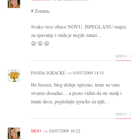
# Zorana,
Svako vece obuce NOVU, ISPEGLANU majcu
za spavanje i onda je negde zaturi…
😛 😛 😛
REPLY
PANDA IGRACKE
on
03/07/2009 14:51
He heeeee, blog deluje opiceno, teme su vam
stvarno dosadne… a posto vidim da ste stariji i
imate decu, pogledajte igracke za njih…
REPLY
MOO
on
03/07/2009 18:22