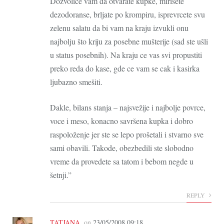
Dozvolice vam da otvarate kupke, mirišete
dezodoranse, brljate po krompiru, isprevrcete svu
zelenu salatu da bi vam na kraju izvukli onu
najbolju što kriju za posebne mušterije (sad ste ušli
u status posebnih). Na kraju ce vas svi propustiti
preko reda do kase, gde ce vam se cak i kasirka
ljubazno smešiti.
Dakle, bilans stanja – najsvežije i najbolje povrce,
voce i meso, konacno savršena kupka i dobro
raspoloženje jer ste se lepo prošetali i stvarno sve
sami obavili. Takode, obezbedili ste slobodno
vreme da provedete sa tatom i bebom negde u
šetnji.”
REPLY
TATJANA
on
23/05/2008 09:18