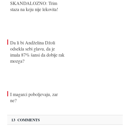
SKANDALOZNO: Trim
staza na keju nije lekovita!
Da li bi Andželina Džoli
odsekla sebi glavu, da je
imala 87% šansi da dobije rak
mozga?
I magarci poboljevaju, zar
ne?
13 COMMENTS