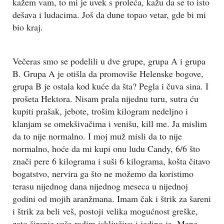
kažem vam, to mi je uvek s proleća, kažu da se to isto
dešava i ludacima. Još da dune topao vetar, gde bi mi
bio kraj.
Večeras smo se podelili u dve grupe, grupa A i grupa
B. Grupa A je otišla da promoviše Helenske bogove,
grupa B je ostala kod kuće da šta? Pegla i čuva sina. I
prošeta Hektora. Nisam prala nijednu turu, sutra ću
kupiti prašak, jebote, trošim kilogram nedeljno i
klanjam se omekšivačima i venišu, kill me. Ja mislim
da to nije normalno. I moj muž misli da to nije
normalno, hoće da mi kupi onu ludu Candy, 6/6 što
znači pere 6 kilograma i suši 6 kilograma, košta čitavo
bogatstvo, nervira ga što ne možemo da koristimo
terasu nijednog dana nijednog meseca u nijednoj
godini od mojih aranžmana. Imam čak i štrik za šareni
i štrik za beli veš, postoji velika mogućnost greške,
zato širenje veša radim isključivo i jedino ja. Mene