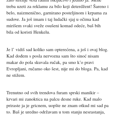
treba uzeti za reklamu za bilo koji deterdžent! Šareno i
belo, naizmenično, garnirano posteljinom i krpama za
sudove. Ja još imam i taj ludački sjaj u očima kad
mirišem svaki sveže osušeni komad odeće, baš bih
bila od koristi Henkelu.
Je l’ vidiš sad koliko sam opterećena, a još i ovaj blog.
Kad dođem s posla nervozna sam što sinoć nisam
makar do pola skuvala ručak, pa smo k’o pravi
Evropljani, ručamo oko šest, nije mi do bloga. Pa, kad
ne stižem.
Trenutno od svih trendova furam sprski manikir –
krvari mi zanoktica na palcu desne ruke. Kad malo
priraste ja je gricnem, uopšte ne znam otkud mi sad pa
to. Baš je uredno održavam u tom stanju nesrastanja,