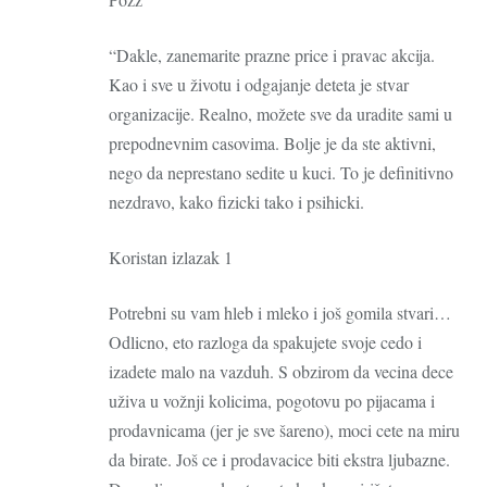
“Dakle, zanemarite prazne price i pravac akcija.
Kao i sve u životu i odgajanje deteta je stvar
organizacije. Realno, možete sve da uradite sami u
prepodnevnim casovima. Bolje je da ste aktivni,
nego da neprestano sedite u kuci. To je definitivno
nezdravo, kako fizicki tako i psihicki.
Koristan izlazak 1
Potrebni su vam hleb i mleko i još gomila stvari…
Odlicno, eto razloga da spakujete svoje cedo i
izadete malo na vazduh. S obzirom da vecina dece
uživa u vožnji kolicima, pogotovu po pijacama i
prodavnicama (jer je sve šareno), moci cete na miru
da birate. Još ce i prodavacice biti ekstra ljubazne.