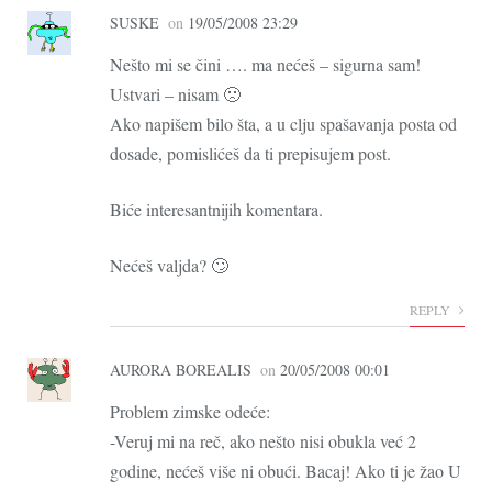
SUSKE
on
19/05/2008 23:29
Nešto mi se čini …. ma nećeš – sigurna sam!
Ustvari – nisam 🙁
Ako napišem bilo šta, a u clju spašavanja posta od
dosade, pomislićeš da ti prepisujem post.
Biće interesantnijih komentara.
Nećeš valjda? 🙄
REPLY
AURORA BOREALIS
on
20/05/2008 00:01
Problem zimske odeće:
-Veruj mi na reč, ako nešto nisi obukla već 2
godine, nećeš više ni obući. Bacaj! Ako ti je žao U