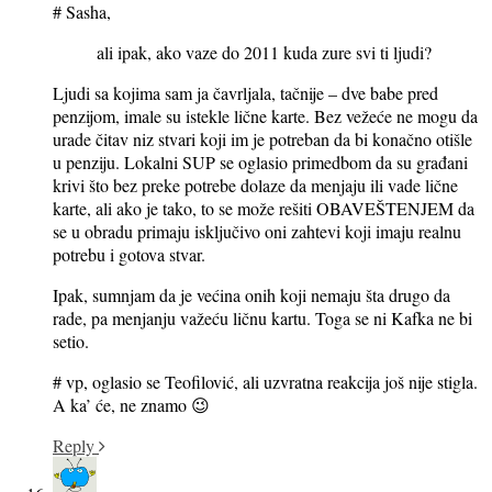
# Sasha,
ali ipak, ako vaze do 2011 kuda zure svi ti ljudi?
Ljudi sa kojima sam ja čavrljala, tačnije – dve babe pred
penzijom, imale su istekle lične karte. Bez vežeće ne mogu da
urade čitav niz stvari koji im je potreban da bi konačno otišle
u penziju. Lokalni SUP se oglasio primedbom da su građani
krivi što bez preke potrebe dolaze da menjaju ili vade lične
karte, ali ako je tako, to se može rešiti OBAVEŠTENJEM da
se u obradu primaju isključivo oni zahtevi koji imaju realnu
potrebu i gotova stvar.
Ipak, sumnjam da je većina onih koji nemaju šta drugo da
rade, pa menjanju važeću ličnu kartu. Toga se ni Kafka ne bi
setio.
# vp, oglasio se Teofilović, ali uzvratna reakcija još nije stigla.
A ka’ će, ne znamo 😉
Reply