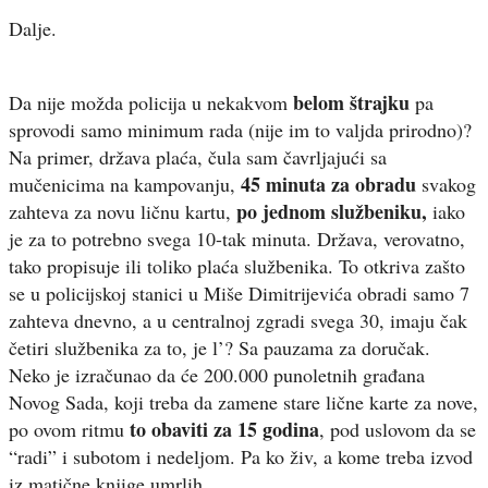
Dalje.
belom štrajku
Da nije možda policija u nekakvom
pa
sprovodi samo minimum rada (nije im to valjda prirodno)?
Na primer, država plaća, čula sam čavrljajući sa
45 minuta za obradu
mučenicima na kampovanju,
svakog
po jednom službeniku,
zahteva za novu ličnu kartu,
iako
je za to potrebno svega 10-tak minuta. Država, verovatno,
tako propisuje ili toliko plaća službenika. To otkriva zašto
se u policijskoj stanici u Miše Dimitrijevića obradi samo 7
zahteva dnevno, a u centralnoj zgradi svega 30, imaju čak
četiri službenika za to, je l’? Sa pauzama za doručak.
Neko je izračunao da će 200.000 punoletnih građana
Novog Sada, koji treba da zamene stare lične karte za nove,
to obaviti za 15 godina
po ovom ritmu
, pod uslovom da se
“radi” i subotom i nedeljom. Pa ko živ, a kome treba izvod
iz matične knjige umrlih.