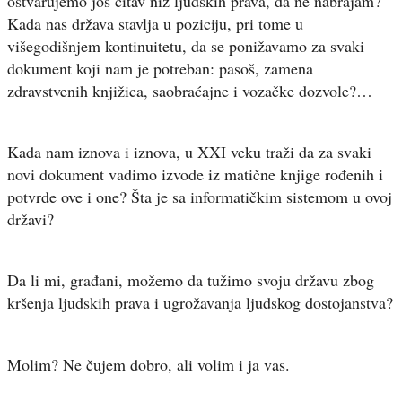
ostvarujemo još čitav niz ljudskih prava, da ne nabrajam?
Kada nas država stavlja u poziciju, pri tome u
višegodišnjem kontinuitetu, da se ponižavamo za svaki
dokument koji nam je potreban: pasoš, zamena
zdravstvenih knjižica, saobraćajne i vozačke dozvole?…
Kada nam iznova i iznova, u XXI veku traži da za svaki
novi dokument vadimo izvode iz matične knjige rođenih i
potvrde ove i one? Šta je sa informatičkim sistemom u ovoj
državi?
Da li mi, građani, možemo da tužimo svoju državu zbog
kršenja ljudskih prava i ugrožavanja ljudskog dostojanstva?
Molim? Ne čujem dobro, ali volim i ja vas.