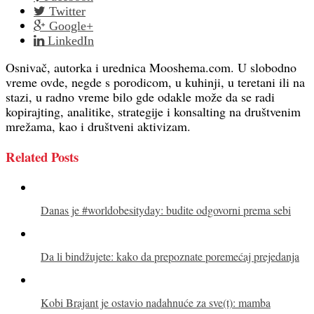
Twitter
Google+
LinkedIn
Osnivač, autorka i urednica Mooshema.com. U slobodno
vreme ovde, negde s porodicom, u kuhinji, u teretani ili na
stazi, u radno vreme bilo gde odakle može da se radi
kopirajting, analitike, strategije i konsalting na društvenim
mrežama, kao i društveni aktivizam.
Related Posts
Danas je #worldobesityday: budite odgovorni prema sebi
Da li bindžujete: kako da prepoznate poremećaj prejedanja
Kobi Brajant je ostavio nadahnuće za sve(t): mamba