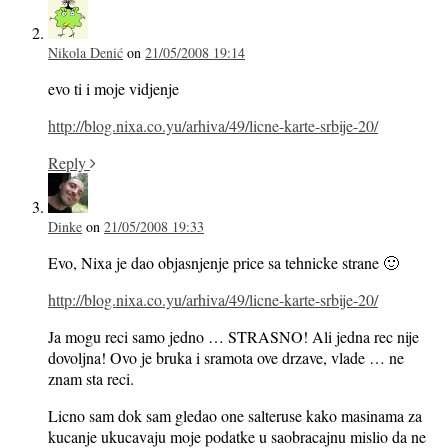
Nikola Denić
on
21/05/2008 19:14
evo ti i moje vidjenje
http://blog.nixa.co.yu/arhiva/49/licne-karte-srbije-20/
Reply
Dinke
on
21/05/2008 19:33
Evo, Nixa je dao objasnjenje price sa tehnicke strane 🙂
http://blog.nixa.co.yu/arhiva/49/licne-karte-srbije-20/
Ja mogu reci samo jedno … STRASNO! Ali jedna rec nije
dovoljna! Ovo je bruka i sramota ove drzave, vlade … ne
znam sta reci.
Licno sam dok sam gledao one salteruse kako masinama za
kucanje ukucavaju moje podatke u saobracajnu mislio da ne