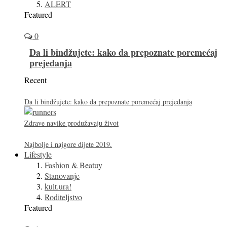
ALERT
Featured
0
Da li bindžujete: kako da prepoznate poremećaj
prejedanja
Recent
Da li bindžujete: kako da prepoznate poremećaj prejedanja
Zdrave navike produžavaju život
Najbolje i najgore dijete 2019.
Lifestyle
Fashion & Beatuy
Stanovanje
kult.ura!
Roditeljstvo
Featured