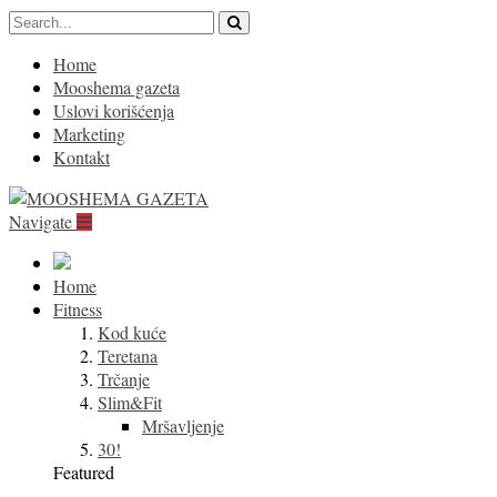
Home
Mooshema gazeta
Uslovi korišćenja
Marketing
Kontakt
Navigate
Home
Fitness
Kod kuće
Teretana
Trčanje
Slim&Fit
Mršavljenje
30!
Featured