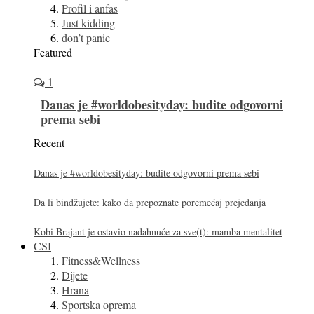
Profil i anfas
Just kidding
don’t panic
Featured
1
Danas je #worldobesityday: budite odgovorni
prema sebi
Recent
Danas je #worldobesityday: budite odgovorni prema sebi
Da li bindžujete: kako da prepoznate poremećaj prejedanja
Kobi Brajant je ostavio nadahnuće za sve(t): mamba mentalitet
CSI
Fitness&Wellness
Dijete
Hrana
Sportska oprema