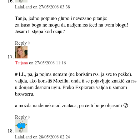
LalaLand
on
27/05/2008 03:38
Tanja, jedno potpuno glupo i nevezano pitanje:
za isusa boga ne mogu da nadjem rss feed na tvom blogu!
Jesam li sljepa kod ociju?
Reply
Tatjana
on
27/05/2008 11:16
# LL, pa, ja pojma nemam (ne koristim rss, ja sve to peške).
valjda, ako koristiš Mozillu, onda ti se pojavljuje znakić za rss
u donjem desnom uglu. Preko Explorera valjda u samom
browseru.
a možda naiđe neko od znalaca, pa će ti bolje objasniti 😛
Reply
LalaLand
on
28/05/2008 02:24