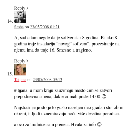
Reply
Sasha
on
23/05/2008 01:21
A, sad citam negde da je softver star 8 godina. Pa ako 8
godina traje instalacija “novog” softvera”, procesiranje na
njemu ima da traje 16. Smesno a tragicno.
Reply
Tatjana
on
23/05/2008 09:13
# tijana, u mom kraju zauzimaju mesto čim se zatvori
prepodnevna smena, dakle odmah posle 14:00 🙁
Najstrašnije je što je to gusto naseljen deo grada i što, obrni-
okreni, ti ljudi uznemiravaju noću više desetina porodica.
a ovo za trudnice sam prenela. Hvala za info 😉