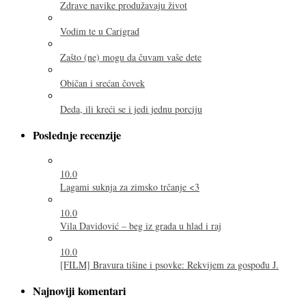
Zdrave navike produžavaju život
Vodim te u Carigrad
Zašto (ne) mogu da čuvam vaše dete
Običan i srećan čovek
Deda, ili kreći se i jedi jednu porciju
Poslednje recenzije
10.0
Lagami suknja za zimsko trčanje <3
10.0
Vila Davidović – beg iz grada u hlad i raj
10.0
[FILM] Bravura tišine i psovke: Rekvijem za gospođu J.
Najnoviji komentari