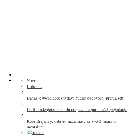
Novo
Kolumne
Danas je #worldobesityday: budite odgovorni prema sebi
Da li bindžujete: kako da prepoznate poremećaj prejedanja
Kobi Brajant je ostavio nadahnuće za sve(t): mamba
mentalitet