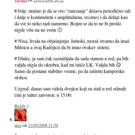
# bslp, strašno je da se ovo “zatezanje” dešava periodično (ali
i dalje u kontinuitetu s amplitudama, recimo) i da deluje kao
da sve to neko radi namerno. Bojim se da to ne bi prošlo
nigde više na ne svetu 🙁
# Nixa, hvala na objašnjenju. Istinski, moraš stvarno da imaš
Miloicu a ovaj Radojicu da bi imao ovakav sistem.
# Dinke, ja sam čak razmišljala da sada stanem u red, pa bih
valjda stigla do oktobra, kad mi ističe LK. Valjda bih 😉
Samo da postane stabilno vreme, pa da raširim kampersku
stolicu.
Uzgred, danas sam videla dvojicu koji su stali u red odmah
čim je šalter zatvoren: u 15:00.
Reply
spes
on
21/05/2008 21:59