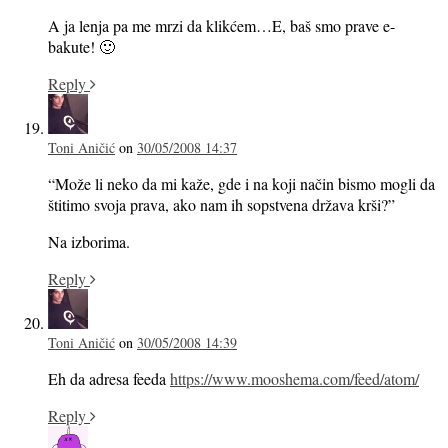
A ja lenja pa me mrzi da klikćem…E, baš smo prave e-
bakute! 🙂
Reply
Toni Aničić
on
30/05/2008 14:37
“Može li neko da mi kaže, gde i na koji način bismo mogli da
štitimo svoja prava, ako nam ih sopstvena država krši?”
Na izborima.
Reply
Toni Aničić
on
30/05/2008 14:39
Eh da adresa feeda
https://www.mooshema.com/feed/atom/
Reply