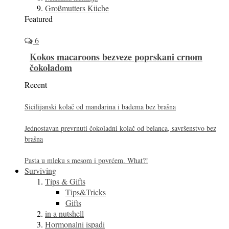
Großmutters Küche
Featured
6
Kokos macaroons bezveze poprskani crnom
čokoladom
Recent
Sicilijanski kolač od mandarina i badema bez brašna
Jednostavan prevrnuti čokoladni kolač od belanca, savršenstvo bez
brašna
Pasta u mleku s mesom i povrćem. What?!
Surviving
Tips & Gifts
Tips&Tricks
Gifts
in a nutshell
Hormonalni ispadi