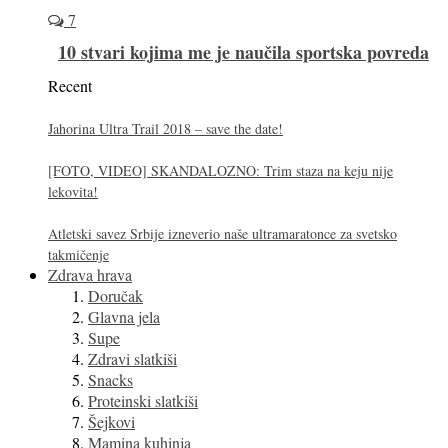
7
10 stvari kojima me je naučila sportska povreda
Recent
Jahorina Ultra Trail 2018 – save the date!
[FOTO, VIDEO] SKANDALOZNO: Trim staza na keju nije
lekovita!
Atletski savez Srbije izneverio naše ultramaratonce za svetsko
takmičenje
Zdrava hrava
Doručak
Glavna jela
Supe
Zdravi slatkiši
Snacks
Proteinski slatkiši
Šejkovi
Mamina kuhinja