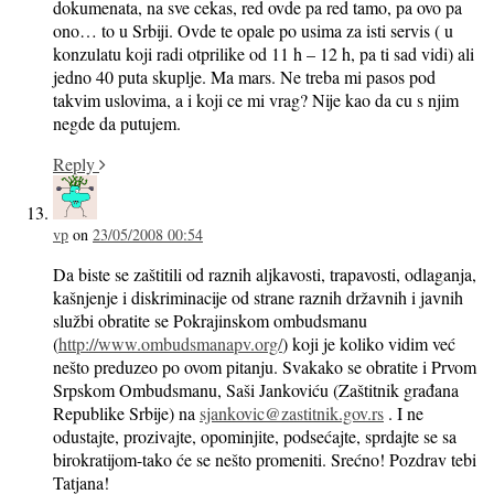
dokumenata, na sve cekas, red ovde pa red tamo, pa ovo pa
ono… to u Srbiji. Ovde te opale po usima za isti servis ( u
konzulatu koji radi otprilike od 11 h – 12 h, pa ti sad vidi) ali
jedno 40 puta skuplje. Ma mars. Ne treba mi pasos pod
takvim uslovima, a i koji ce mi vrag? Nije kao da cu s njim
negde da putujem.
Reply
vp
on
23/05/2008 00:54
Da biste se zaštitili od raznih aljkavosti, trapavosti, odlaganja,
kašnjenje i diskriminacije od strane raznih državnih i javnih
službi obratite se Pokrajinskom ombudsmanu
(
http://www.ombudsmanapv.org/
) koji je koliko vidim već
nešto preduzeo po ovom pitanju. Svakako se obratite i Prvom
Srpskom Ombudsmanu, Saši Jankoviću (Zaštitnik građana
Republike Srbije) na
sjankovic@zastitnik.gov.rs
. I ne
odustajte, prozivajte, opominjite, podsećajte, sprdajte se sa
birokratijom-tako će se nešto promeniti. Srećno! Pozdrav tebi
Tatjana!