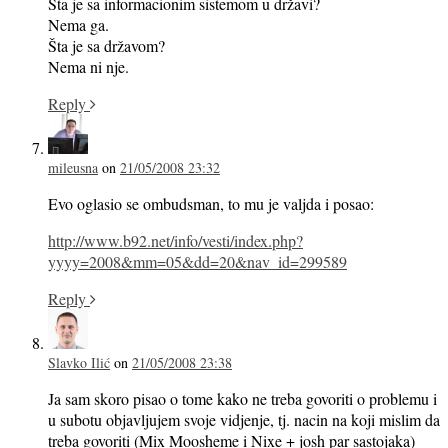
Šta je sa informacionim sistemom u državi?
Nema ga.
Šta je sa državom?
Nema ni nje.
Reply
mileusna
on
21/05/2008 23:32
Evo oglasio se ombudsman, to mu je valjda i posao:
http://www.b92.net/info/vesti/index.php?
yyyy=2008&mm=05&dd=20&nav_id=299589
Reply
Slavko Ilić
on
21/05/2008 23:38
Ja sam skoro pisao o tome kako ne treba govoriti o problemu i
u subotu objavljujem svoje vidjenje, tj. nacin na koji mislim da
treba govoriti (Mix Moosheme i Nixe + josh par sastojaka)