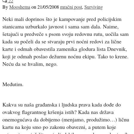
22
By
Mooshema
on
21/05/2008
mračni post
,
Surviving
Neki mali doprinos što je kampovanje pred policijskim
stanicama uzburkalo javnost i sama sam dala. Naime,
šetajući u predveče s psom svoju redovnu rutu, uočila sam
kada su počeli da se stvaraju prvi noćni redovi za lične
karte i odmah obavestila zamenika glodura lista Dnevnik,
koji je odmah poslao dežurnu noćnu ekipu. Tako to krene.
Neću da se hvalim, nego.
Međutim.
Kakva su naša građanska i ljudska prava kada dođe do
ovakvog flagrantnog kršenja istih? Kada nas država
onemogućava da dobijemo (menjamo, produžimo…) ličnu
kartu na koju smo po zakonu obavezni, a putem koje