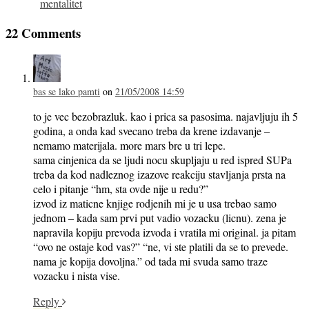
mentalitet
22 Comments
bas se lako pamti
on
21/05/2008 14:59
to je vec bezobrazluk. kao i prica sa pasosima. najavljuju ih 5
godina, a onda kad svecano treba da krene izdavanje –
nemamo materijala. more mars bre u tri lepe.
sama cinjenica da se ljudi nocu skupljaju u red ispred SUPa
treba da kod nadleznog izazove reakciju stavljanja prsta na
celo i pitanje “hm, sta ovde nije u redu?”
izvod iz maticne knjige rodjenih mi je u usa trebao samo
jednom – kada sam prvi put vadio vozacku (licnu). zena je
napravila kopiju prevoda izvoda i vratila mi original. ja pitam
“ovo ne ostaje kod vas?” “ne, vi ste platili da se to prevede.
nama je kopija dovoljna.” od tada mi svuda samo traze
vozacku i nista vise.
Reply