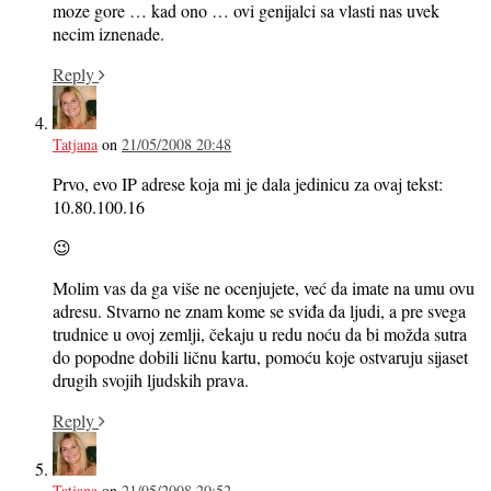
moze gore … kad ono … ovi genijalci sa vlasti nas uvek
necim iznenade.
Reply
Tatjana
on
21/05/2008 20:48
Prvo, evo IP adrese koja mi je dala jedinicu za ovaj tekst:
10.80.100.16
😉
Molim vas da ga više ne ocenjujete, već da imate na umu ovu
adresu. Stvarno ne znam kome se sviđa da ljudi, a pre svega
trudnice u ovoj zemlji, čekaju u redu noću da bi možda sutra
do popodne dobili ličnu kartu, pomoću koje ostvaruju sijaset
drugih svojih ljudskih prava.
Reply
Tatjana
on
21/05/2008 20:52