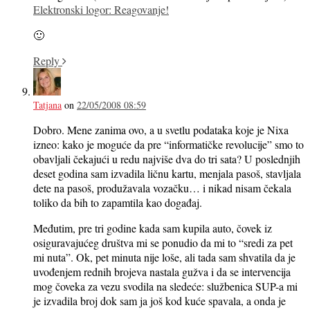
Elektronski logor: Reagovanje!
🙂
Reply
Tatjana
on
22/05/2008 08:59
Dobro. Mene zanima ovo, a u svetlu podataka koje je Nixa
izneo: kako je moguće da pre “informatičke revolucije” smo to
obavljali čekajući u redu najviše dva do tri sata? U poslednjih
deset godina sam izvadila ličnu kartu, menjala pasoš, stavljala
dete na pasoš, produžavala vozačku… i nikad nisam čekala
toliko da bih to zapamtila kao događaj.
Međutim, pre tri godine kada sam kupila auto, čovek iz
osiguravajućeg društva mi se ponudio da mi to “sredi za pet
mi nuta”. Ok, pet minuta nije loše, ali tada sam shvatila da je
uvođenjem rednih brojeva nastala gužva i da se intervencija
mog čoveka za vezu svodila na sledeće: službenica SUP-a mi
je izvadila broj dok sam ja još kod kuće spavala, a onda je