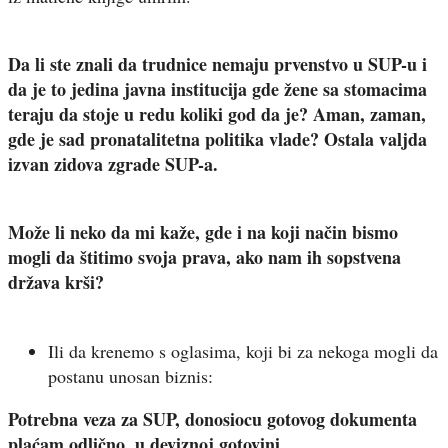
Da li ste znali da trudnice nemaju prvenstvo u SUP-u i
da je to jedina javna institucija gde žene sa stomacima
teraju da stoje u redu koliki god da je? Aman, zaman,
gde je sad pronatalitetna politika vlade? Ostala valjda
izvan zidova zgrade SUP-a.
Može li neko da mi kaže, gde i na koji način bismo
mogli da štitimo svoja prava, ako nam ih sopstvena
država krši?
Ili da krenemo s oglasima, koji bi za nekoga mogli da
postanu unosan biznis:
Potrebna veza za SUP,
donosiocu gotovog dokumenta
plaćam odlično, u deviznoj gotovini.