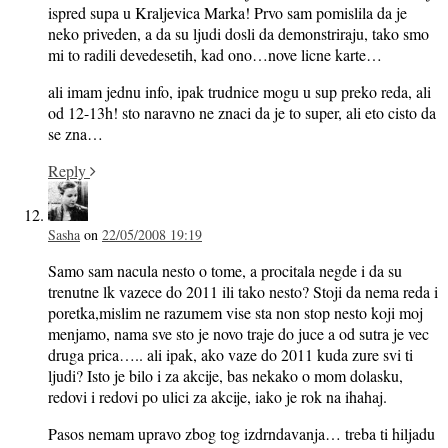
ispred supa u Kraljevica Marka! Prvo sam pomislila da je
neko priveden, a da su ljudi dosli da demonstriraju, tako smo
mi to radili devedesetih, kad ono…nove licne karte…
ali imam jednu info, ipak trudnice mogu u sup preko reda, ali
od 12-13h! sto naravno ne znaci da je to super, ali eto cisto da
se zna…
Reply
Sasha
on
22/05/2008 19:19
Samo sam nacula nesto o tome, a procitala negde i da su
trenutne lk vazece do 2011 ili tako nesto? Stoji da nema reda i
poretka,mislim ne razumem vise sta non stop nesto koji moj
menjamo, nama sve sto je novo traje do juce a od sutra je vec
druga prica….. ali ipak, ako vaze do 2011 kuda zure svi ti
ljudi? Isto je bilo i za akcije, bas nekako o mom dolasku,
redovi i redovi po ulici za akcije, iako je rok na ihahaj.
Pasos nemam upravo zbog tog izdrndavanja… treba ti hiljadu