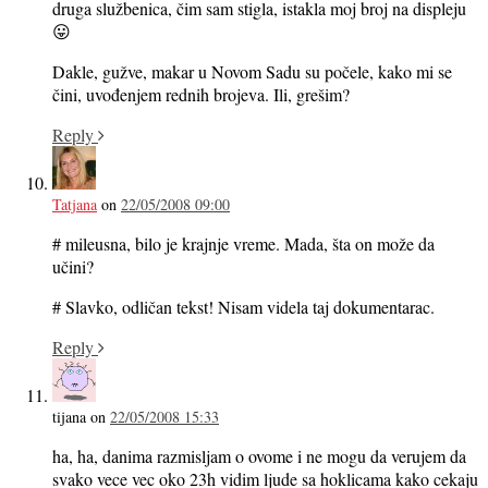
druga službenica, čim sam stigla, istakla moj broj na displeju
😛
Dakle, gužve, makar u Novom Sadu su počele, kako mi se
čini, uvođenjem rednih brojeva. Ili, grešim?
Reply
Tatjana
on
22/05/2008 09:00
# mileusna, bilo je krajnje vreme. Mada, šta on može da
učini?
# Slavko, odličan tekst! Nisam videla taj dokumentarac.
Reply
tijana
on
22/05/2008 15:33
ha, ha, danima razmisljam o ovome i ne mogu da verujem da
svako vece vec oko 23h vidim ljude sa hoklicama kako cekaju