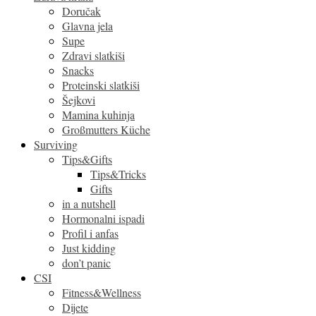
Doručak
Glavna jela
Supe
Zdravi slatkiši
Snacks
Proteinski slatkiši
Šejkovi
Mamina kuhinja
Großmutters Küche
Surviving
Tips&Gifts
Tips&Tricks
Gifts
in a nutshell
Hormonalni ispadi
Profil i anfas
Just kidding
don’t panic
CSI
Fitness&Wellness
Dijete