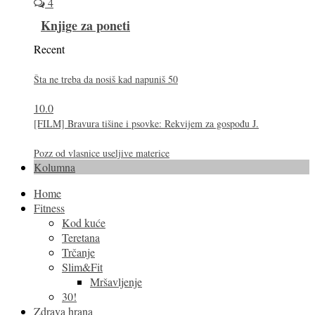
4
Knjige za poneti
Recent
Šta ne treba da nosiš kad napuniš 50
10.0
[FILM] Bravura tišine i psovke: Rekvijem za gospođu J.
Pozz od vlasnice useljive materice
Kolumna
Home
Fitness
Kod kuće
Teretana
Trčanje
Slim&Fit
Mršavljenje
30!
Zdrava hrana