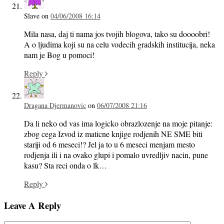
Slave
on
04/06/2008 16:14
Mila nasa, daj ti nama jos tvojih blogova, tako su doooobri!
A o ljudima koji su na celu vodecih gradskih institucija, neka
nam je Bog u pomoci!
Reply
Dragana Djermanovic
on
06/07/2008 21:16
Da li neko od vas ima logicko obrazlozenje na moje pitanje:
zbog cega Izvod iz maticne knjige rodjenih NE SME biti
stariji od 6 meseci!? Jel ja to u 6 meseci menjam mesto
rodjenja ili i na ovako glupi i pomalo uvredljiv nacin, pune
kasu? Sta reci onda o lk…
Reply
Leave A Reply