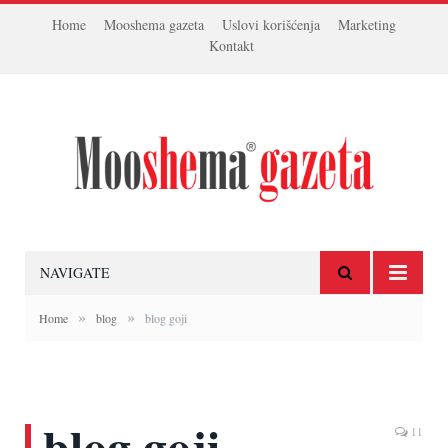
Home
Mooshema gazeta
Uslovi korišćenja
Marketing
Kontakt
NAVIGATE
»
»
Home
blog
blog goji
blog goji
11