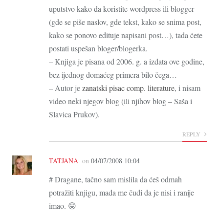
uputstvo kako da koristite wordpress ili blogger
(gde se piše naslov, gde tekst, kako se snima post,
kako se ponovo edituje napisani post…), tada ćete
postati uspešan bloger/blogerka.
– Knjiga je pisana od 2006. g. a izdata ove godine,
bez ijednog domaćeg primera bilo čega…
– Autor je
zanatski pisac comp. literature
, i nisam
video neki njegov blog (ili njihov blog – Saša i
Slavica Prukov).
REPLY
TATJANA
on
04/07/2008 10:04
# Dragane, tačno sam mislila da ćeš odmah
potražiti knjigu, mada me čudi da je nisi i ranije
imao. 😛