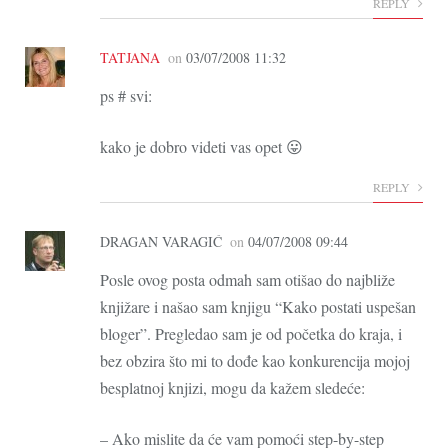
REPLY
TATJANA
on
03/07/2008 11:32
ps # svi:
kako je dobro videti vas opet 😛
REPLY
DRAGAN VARAGIĆ
on
04/07/2008 09:44
Posle ovog posta odmah sam otišao do najbliže
knjižare i našao sam knjigu “Kako postati uspešan
bloger”. Pregledao sam je od početka do kraja, i
bez obzira što mi to dođe kao konkurencija mojoj
besplatnoj knjizi, mogu da kažem sledeće:
– Ako mislite da će vam pomoći step-by-step