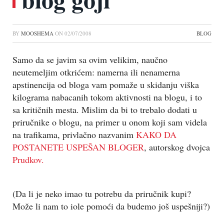
BY
MOOSHEMA
ON
02/07/2008
BLOG
Samo da se javim sa ovim velikim, naučno
neutemeljim otkrićem: namerna ili nenamerna
apstinencija od bloga vam pomaže u skidanju viška
kilograma nabacanih tokom aktivnosti na blogu, i to
sa kritičnih mesta. Mislim da bi to trebalo dodati u
priručnike o blogu, na primer u onom koji sam videla
na trafikama, privlačno nazvanim
KAKO DA
POSTANETE USPEŠAN BLOGER
, autorskog dvojca
Prudkov.
(Da li je neko imao tu potrebu da priručnik kupi?
Može li nam to iole pomoći da budemo još uspešniji?)