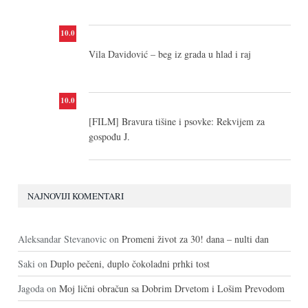
10.0
Vila Davidović – beg iz grada u hlad i raj
10.0
[FILM] Bravura tišine i psovke: Rekvijem za
gospođu J.
NAJNOVIJI KOMENTARI
Aleksandar Stevanovic
on
Promeni život za 30! dana – nulti dan
Saki
on
Duplo pečeni, duplo čokoladni prhki tost
Jagoda
on
Moj lični obračun sa Dobrim Drvetom i Lošim Prevodom