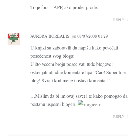
To je fora – APP, ako prođe, prođe.
REPLY
AURORA BOREALIS
on
08/07/2008 01:29
U knjizi su zaboravili da napišu kako povećati
posećenost svog bloga:
U što većem broju posećivati tuđe blogove i
ostavljati uljudne komentare tipa “Ćao! Super ti je
blog! Svrati kod mene i ostavi komentar.”
…Mislim da bi im ovaj savet i te kako pomogao da
postanu uspešni blogeri.
REPLY