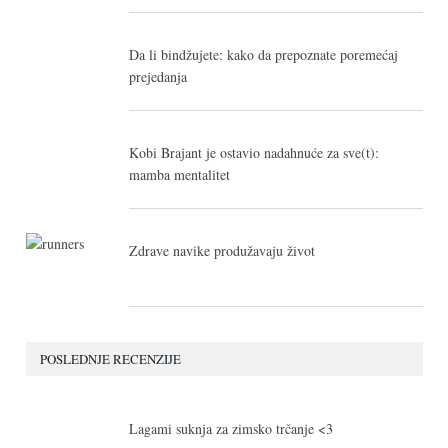
Da li bindžujete: kako da prepoznate poremećaj
prejedanja
Kobi Brajant je ostavio nadahnuće za sve(t):
mamba mentalitet
Zdrave navike produžavaju život
POSLEDNJE RECENZIJE
10.0
Lagami suknja za zimsko trčanje <3