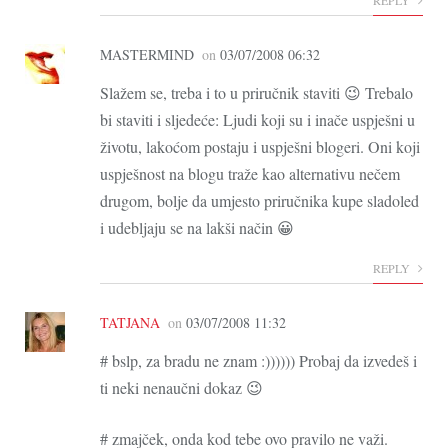
MASTERMIND
on
03/07/2008 06:32
Slažem se, treba i to u priručnik staviti 😉 Trebalo
bi staviti i sljedeće: Ljudi koji su i inače uspješni u
životu, lakoćom postaju i uspješni blogeri. Oni koji
uspješnost na blogu traže kao alternativu nečem
drugom, bolje da umjesto priručnika kupe sladoled
i udebljaju se na lakši način 😀
REPLY
TATJANA
on
03/07/2008 11:32
# bslp, za bradu ne znam :)))))) Probaj da izvedeš i
ti neki nenaučni dokaz 😉
# zmajček, onda kod tebe ovo pravilo ne važi.