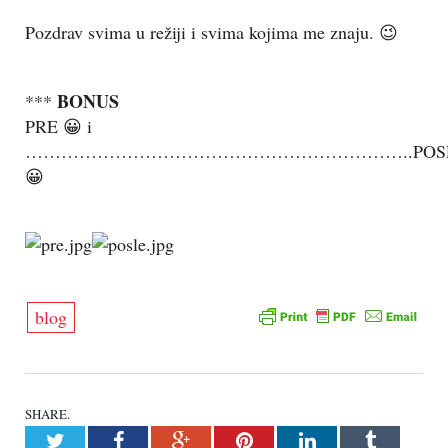
Pozdrav svima u režiji i svima kojima me znaju. 😉
BONUS
***
PRE 😀 i
………………………………………………………..POS
😀
blog
SHARE.
Twitter
Facebook
Google+
Pinterest
LinkedIn
Tumblr