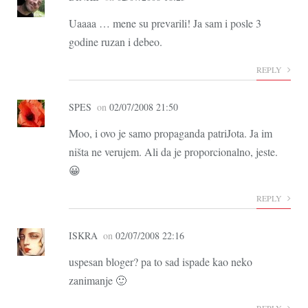
Uaaaa … mene su prevarili! Ja sam i posle 3
godine ruzan i debeo.
REPLY
SPES
on
02/07/2008 21:50
Moo, i ovo je samo propaganda patriJota. Ja im
ništa ne verujem. Ali da je proporcionalno, jeste.
😀
REPLY
ISKRA
on
02/07/2008 22:16
uspesan bloger? pa to sad ispade kao neko
zanimanje 🙂
REPLY