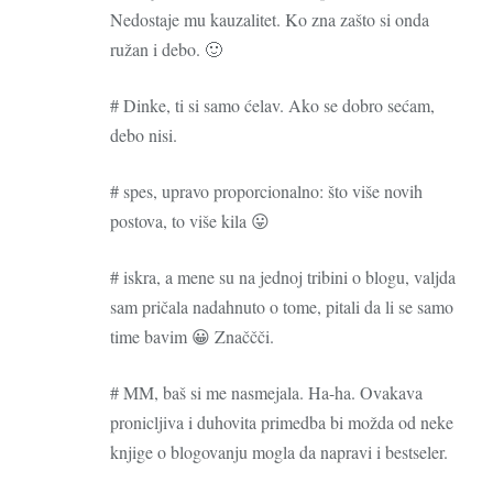
Nedostaje mu kauzalitet. Ko zna zašto si onda
ružan i debo. 🙂
# Dinke, ti si samo ćelav. Ako se dobro sećam,
debo nisi.
# spes, upravo proporcionalno: što više novih
postova, to više kila 😛
# iskra, a mene su na jednoj tribini o blogu, valjda
sam pričala nadahnuto o tome, pitali da li se samo
time bavim 😀 Značčči.
# MM, baš si me nasmejala. Ha-ha. Ovakava
pronicljiva i duhovita primedba bi možda od neke
knjige o blogovanju mogla da napravi i bestseler.