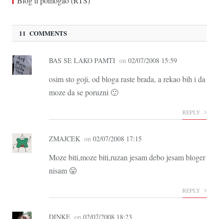
Blog ti pomogao (RTS)
11 COMMENTS
BAS SE LAKO PAMTI
on
02/07/2008 15:59
osim sto goji, od bloga raste brada, a rekao bih i da
moze da se poruzni 🙂
REPLY
ZMAJCEK
on
02/07/2008 17:15
Moze biti,moze biti,ruzan jesam debo jesam bloger
nisam 😛
REPLY
DINKE
on
02/07/2008 18:23