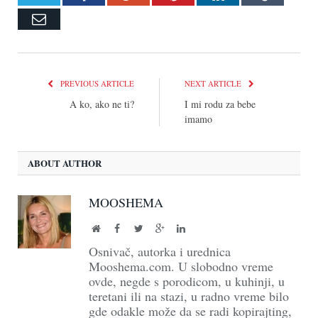
Email
PREVIOUS ARTICLE
NEXT ARTICLE
A ko, ako ne ti?
I mi rodu za bebe
imamo
ABOUT AUTHOR
MOOSHEMA
Website
Facebook
Twitter
Google+
LinkedIn
Osnivač, autorka i urednica
Mooshema.com. U slobodno vreme
ovde, negde s porodicom, u kuhinji, u
teretani ili na stazi, u radno vreme bilo
gde odakle može da se radi kopirajting,