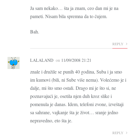
Ja sam nekako… šta ja znam, ceo dan mi je na
pameti. Nisam bila spremna da to čujem.
Bah.
REPLY
LALALAND
on
11/09/2008 21:21
znale i družile se punih 40 godina, Suba i ja smo
im kumovi (bili, ni Sube više nema). Volećemo je i
dalje, mi što smo ostali. Drago mi je što si, ne
poznavajući je, osetila njen duh kroz slike i
pomenula je danas. Idem, telefoni zvone, izveštaji
sa sahrane, vajkanje šta je život… sranje jedno
nepravedno, eto šta je.
REPLY