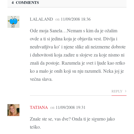
4 COMMENTS
LALALAND
on
11/09/2008 18:36
Ode moja Sanela…Nemam s kim da je ožalim
ovde a ti si jedina koja je objavila vest. Divlja i
neuhvatljiva ko’ i njene slike ali neizmerne dobrote
i duhovitosti koja zadire u slojeve za koje nismo ni
znali da postoje. Razumela je svet i ljude kao retko
ko a malo je onih koji su nju razumeli. Neka joj je
večna slava.
REPLY
TATJANA
on
11/09/2008 19:31
Znale ste se, vas dve? Onda ti je sigurno jako
teško.