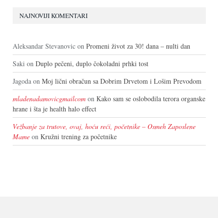
NAJNOVIJI KOMENTARI
Aleksandar Stevanovic
on
Promeni život za 30! dana – nulti dan
Saki
on
Duplo pečeni, duplo čokoladni prhki tost
Jagoda
on
Moj lični obračun sa Dobrim Drvetom i Lošim Prevodom
mladenadamovicgmailcom
on
Kako sam se oslobodila terora organske
hrane i šta je health halo effect
Vežbanje za trutove, ovaj, hoću reći, početnike – Osmeh Zaposlene
Mame
on
Kružni trening za početnike