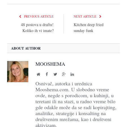
PREVIOUS ARTICLE
NEXT ARTICLE
48 postova u draftu!
Kitchen deep fried
Koliko ih vi imate?
sunday funk
ABOUT AUTHOR
MOOSHEMA
Website
Facebook
Twitter
Google+
LinkedIn
Osnivač, autorka i urednica
Mooshema.com. U slobodno vreme
ovde, negde s porodicom, u kuhinji, u
teretani ili na stazi, u radno vreme bilo
gde odakle može da se radi kopirajting,
analitike, strategije i konsalting na
društvenim mrežama, kao i društveni
aktivizam.