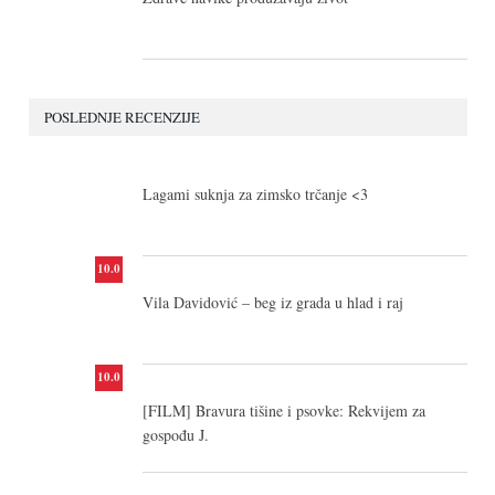
POSLEDNJE RECENZIJE
10.0
Lagami suknja za zimsko trčanje <3
10.0
Vila Davidović – beg iz grada u hlad i raj
10.0
[FILM] Bravura tišine i psovke: Rekvijem za
gospođu J.