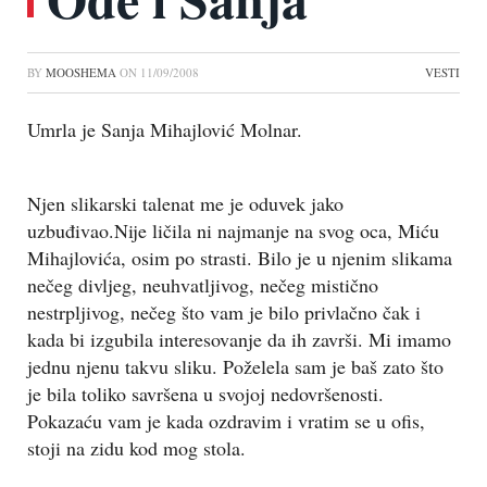
BY
MOOSHEMA
ON
11/09/2008
VESTI
Umrla je Sanja Mihajlović Molnar.
Njen slikarski talenat me je oduvek jako
uzbuđivao.Nije ličila ni najmanje na svog oca, Miću
Mihajlovića, osim po strasti. Bilo je u njenim slikama
nečeg divljeg, neuhvatljivog, nečeg mistično
nestrpljivog, nečeg što vam je bilo privlačno čak i
kada bi izgubila interesovanje da ih završi. Mi imamo
jednu njenu takvu sliku. Poželela sam je baš zato što
je bila toliko savršena u svojoj nedovršenosti.
Pokazaću vam je kada ozdravim i vratim se u ofis,
stoji na zidu kod mog stola.