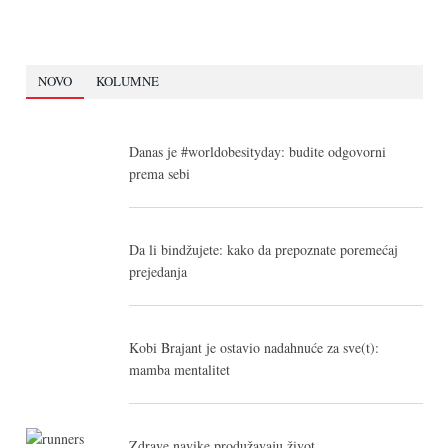
NOVO
KOLUMNE
Danas je #worldobesityday: budite odgovorni
prema sebi
Da li bindžujete: kako da prepoznate poremećaj
prejedanja
Kobi Brajant je ostavio nadahnuće za sve(t):
mamba mentalitet
Zdrave navike produžavaju život