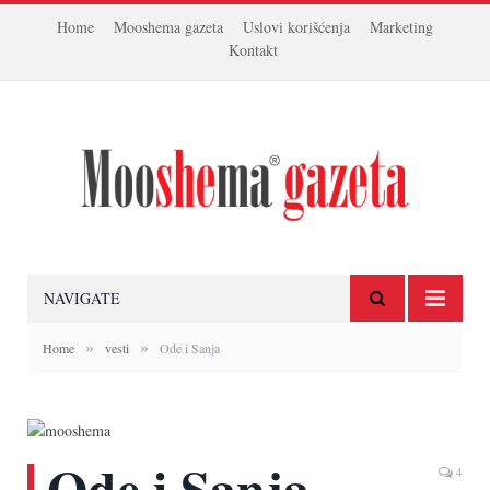
Home
Mooshema gazeta
Uslovi korišćenja
Marketing
Kontakt
NAVIGATE
»
»
Home
vesti
Ode i Sanja
Ode i Sanja
4