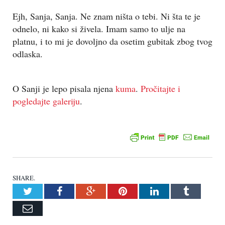
Ejh, Sanja, Sanja. Ne znam ništa o tebi. Ni šta te je
odnelo, ni kako si živela. Imam samo to ulje na
platnu, i to mi je dovoljno da osetim gubitak zbog tvog
odlaska.
O Sanji je lepo pisala njena
kuma
.
Pročitajte i
pogledajte galeriju
.
SHARE.
Twitter
Facebook
Google+
Pinterest
LinkedIn
Tumblr
Email