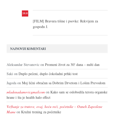
10.0
[FILM] Bravura tišine i psovke: Rekvijem za
gospođu J.
NAJNOVIJI KOMENTARI
Aleksandar Stevanovic
on
Promeni život za 30! dana – nulti dan
Saki
on
Duplo pečeni, duplo čokoladni prhki tost
Jagoda
on
Moj lični obračun sa Dobrim Drvetom i Lošim Prevodom
mladenadamovicgmailcom
on
Kako sam se oslobodila terora organske
hrane i šta je health halo effect
Vežbanje za trutove, ovaj, hoću reći, početnike – Osmeh Zaposlene
Mame
on
Kružni trening za početnike