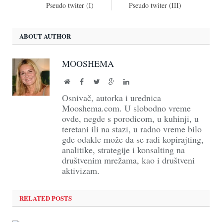
Pseudo twiter (I)
Pseudo twiter (III)
ABOUT AUTHOR
MOOSHEMA
Website
Facebook
Twitter
Google+
LinkedIn
Osnivač, autorka i urednica
Mooshema.com. U slobodno vreme
ovde, negde s porodicom, u kuhinji, u
teretani ili na stazi, u radno vreme bilo
gde odakle može da se radi kopirajting,
analitike, strategije i konsalting na
društvenim mrežama, kao i društveni
aktivizam.
RELATED POSTS