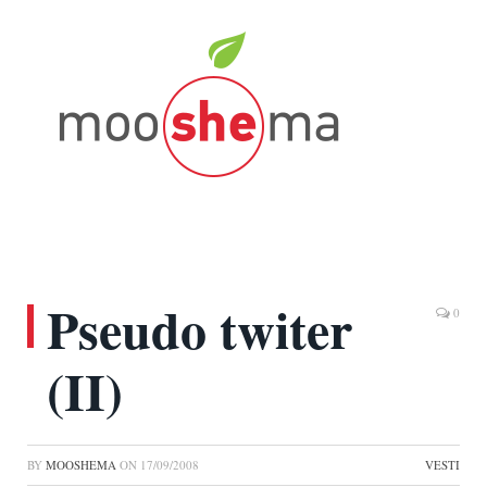
Pseudo twiter
0
(II)
BY
MOOSHEMA
ON
17/09/2008
VESTI