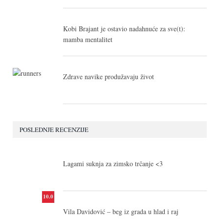
Kobi Brajant je ostavio nadahnuće za sve(t):
mamba mentalitet
Zdrave navike produžavaju život
POSLEDNJE RECENZIJE
10.0
Lagami suknja za zimsko trčanje <3
10.0
Vila Davidović – beg iz grada u hlad i raj