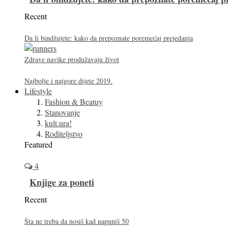
Recent
Da li bindžujete: kako da prepoznate poremećaj prejedanja
Zdrave navike produžavaju život
Najbolje i najgore dijete 2019.
Lifestyle
Fashion & Beatuy
Stanovanje
kult.ura!
Roditeljstvo
Featured
4
Knjige za poneti
Recent
Šta ne treba da nosiš kad napuniš 50