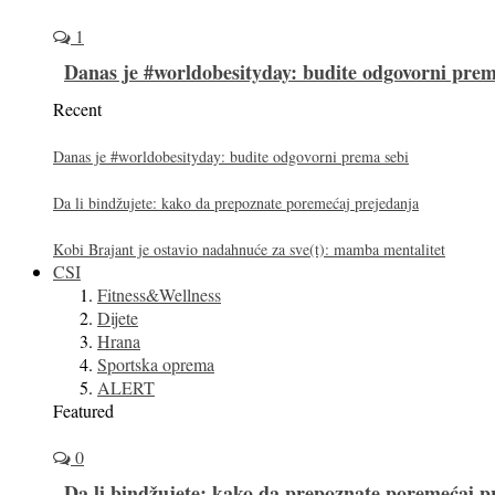
1
Danas je #worldobesityday: budite odgovorni prem
Recent
Danas je #worldobesityday: budite odgovorni prema sebi
Da li bindžujete: kako da prepoznate poremećaj prejedanja
Kobi Brajant je ostavio nadahnuće za sve(t): mamba mentalitet
CSI
Fitness&Wellness
Dijete
Hrana
Sportska oprema
ALERT
Featured
0
Da li bindžujete: kako da prepoznate poremećaj p