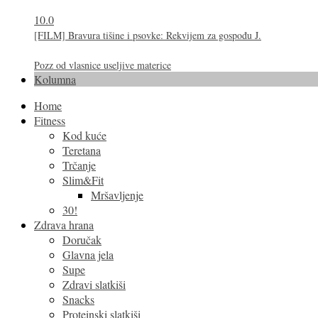
10.0
[FILM] Bravura tišine i psovke: Rekvijem za gospođu J.
Pozz od vlasnice useljive materice
Kolumna
Home
Fitness
Kod kuće
Teretana
Trčanje
Slim&Fit
Mršavljenje
30!
Zdrava hrana
Doručak
Glavna jela
Supe
Zdravi slatkiši
Snacks
Proteinski slatkiši