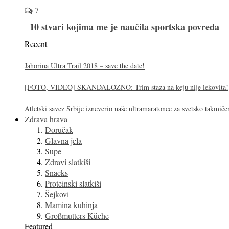
7
10 stvari kojima me je naučila sportska povreda
Recent
Jahorina Ultra Trail 2018 – save the date!
[FOTO, VIDEO] SKANDALOZNO: Trim staza na keju nije lekovita!
Atletski savez Srbije izneverio naše ultramaratonce za svetsko takmiče
Zdrava hrava
Doručak
Glavna jela
Supe
Zdravi slatkiši
Snacks
Proteinski slatkiši
Šejkovi
Mamina kuhinja
Großmutters Küche
Featured