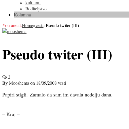
kult.ura!
Roditeljstvo
Kolumna
You are at:
Home
»
vesti
»
Pseudo twiter (III)
Pseudo twiter (III)
2
By
Mooshema
on
18/09/2008
vesti
Papiri stigli. Zamalo da sam im davala nedelju dana.
– Kraj –