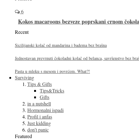
6
Kokos macaroons bezveze poprskani crnom čoko
Recent
Sicilijanski kolač od mandarina i badema bez brašna
Jednostavan prevrnuti čokoladni kolač od belanca, savršenstvo bez bra
Pasta u mleku s mesom i povrćem. What?!
Surviving
Tips & Gifts
Tips&Tricks
Gifts
in a nutshell
Hormonalni ispadi
Profil i anfas
Just kidding
don’t panic
Featured