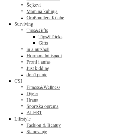
Šejkovi
Mamina kuhinja
Großmutters Küche
Surviving
Tips&Gifts
Tips&Tricks
Gifts
in a nutshell
Hormonalni ispadi
Profil i anfas
Just kidding
don’t panic
CSI
Fitness&Wellness
Dijete
Hrana
Sportska oprema
ALERT
Lifestyle
Fashion & Beatuy
Stanovanje