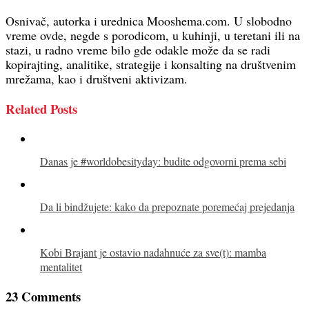
Osnivač, autorka i urednica Mooshema.com. U slobodno
vreme ovde, negde s porodicom, u kuhinji, u teretani ili na
stazi, u radno vreme bilo gde odakle može da se radi
kopirajting, analitike, strategije i konsalting na društvenim
mrežama, kao i društveni aktivizam.
Related Posts
Danas je #worldobesityday: budite odgovorni prema sebi
Da li bindžujete: kako da prepoznate poremećaj prejedanja
Kobi Brajant je ostavio nadahnuće za sve(t): mamba
mentalitet
23 Comments