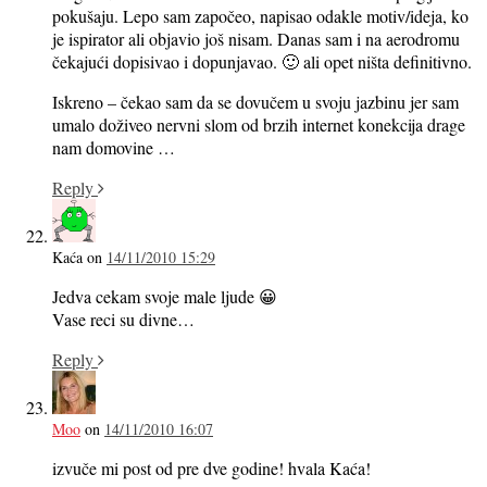
pokušaju. Lepo sam započeo, napisao odakle motiv/ideja, ko
je ispirator ali objavio još nisam. Danas sam i na aerodromu
čekajući dopisivao i dopunjavao. 🙂 ali opet ništa definitivno.
Iskreno – čekao sam da se dovučem u svoju jazbinu jer sam
umalo doživeo nervni slom od brzih internet konekcija drage
nam domovine …
Reply
Kaća
on
14/11/2010 15:29
Jedva cekam svoje male ljude 😀
Vase reci su divne…
Reply
Moo
on
14/11/2010 16:07
izvuče mi post od pre dve godine! hvala Kaća!