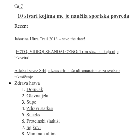
7
10 stvari kojima me je naučila sportska povreda
Recent
Jahorina Ultra Trail 2018 – save the date!
[FOTO, VIDEO] SKANDALOZNO: Trim staza na keju nije
lekovita!
Atletski savez Srbije izneverio naše ultramaratonce za svetsko
takmičenje
Zdrava hrava
Doručak
Glavna jela
Supe
Zdravi slatkiši
Snacks
Proteinski slatkiši
Šejkovi
Mamina kuhinja