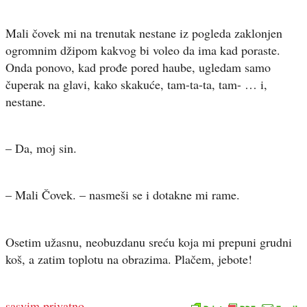
Mali čovek mi na trenutak nestane iz pogleda zaklonjen
ogromnim džipom kakvog bi voleo da ima kad poraste.
Onda ponovo, kad prođe pored haube, ugledam samo
čuperak na glavi, kako skakuće, tam-ta-ta, tam- … i,
nestane.
– Da, moj sin.
– Mali Čovek. – nasmeši se i dotakne mi rame.
Osetim užasnu, neobuzdanu sreću koja mi prepuni grudni
koš, a zatim toplotu na obrazima. Plačem, jebote!
sasvim privatno