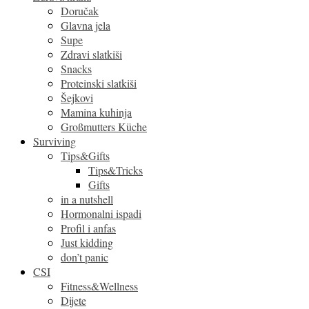
Doručak
Glavna jela
Supe
Zdravi slatkiši
Snacks
Proteinski slatkiši
Šejkovi
Mamina kuhinja
Großmutters Küche
Surviving
Tips&Gifts
Tips&Tricks
Gifts
in a nutshell
Hormonalni ispadi
Profil i anfas
Just kidding
don’t panic
CSI
Fitness&Wellness
Dijete