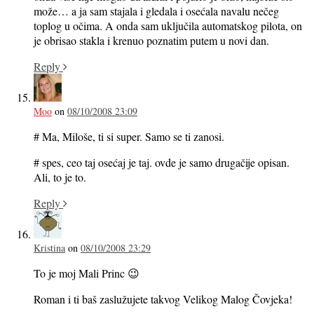
može… a ja sam stajala i gledala i osećala navalu nečeg
toplog u očima. A onda sam uključila automatskog pilota, on
je obrisao stakla i krenuo poznatim putem u novi dan.
Reply
Moo
on
08/10/2008 23:09
# Ma, Miloše, ti si super. Samo se ti zanosi.
# spes, ceo taj osećaj je taj. ovde je samo drugačije opisan.
Ali, to je to.
Reply
Kristina
on
08/10/2008 23:29
To je moj Mali Princ 😉
Roman i ti baš zaslužujete takvog Velikog Malog Čovjeka!