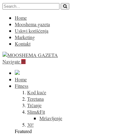
Home
Mooshema gazeta
Uslovi korišćenja
Marketing
Kontakt
Navigate
Home
Fitness
Kod kuće
Teretana
Trčanje
Slim&Fit
Mršavljenje
30!
Featured