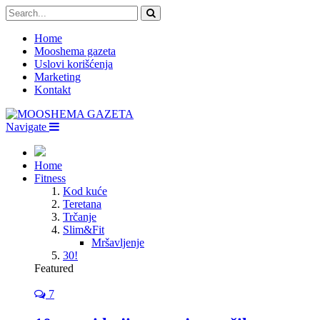
Home
Mooshema gazeta
Uslovi korišćenja
Marketing
Kontakt
Navigate
Home
Fitness
Kod kuće
Teretana
Trčanje
Slim&Fit
Mršavljenje
30!
Featured
7