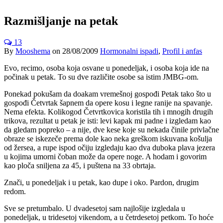
Razmišljanje na petak
13
By
Mooshema
on
28/08/2009
Hormonalni ispadi
,
Profil i anfas
Evo, recimo, osoba koja osvane u ponedeljak, i osoba koja ide na
počinak u petak. To su dve različite osobe sa istim JMBG-om.
Ponekad pokušam da doakam vremešnoj gospođi Petak tako što u
gospođi Četvrtak šapnem da opere kosu i legne ranije na spavanje.
Nema efekta. Kolikogod Četvrtkovica koristila tih i mnogih drugih
trikova, rezultat u petak je isti: levi kapak mi padne i izgledam kao
da gledam popreko – a nije, dve kese koje su nekada činile privlačne
obraze se iskezeče prema dole kao neka greškom iskuvana košulja
od žersea, a rupe ispod očiju izgledaju kao dva duboka plava jezera
u kojima umorni čoban može da opere noge. A hodam i govorim
kao ploča sniljena za 45, i puštena na 33 obrtaja.
Znači, u ponedeljak i u petak, kao dupe i oko. Pardon, drugim
redom.
Sve se pretumbalo. U dvadesetoj sam najlošije izgledala u
ponedeljak, u tridesetoj vikendom, a u četrdesetoj petkom. To hoće