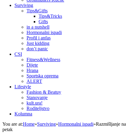
Surviving
Tips&Gifts
Tips&Tricks
Gifts
in a nutshell
Hormonalni ispadi
Profil i anfas
Just kidding
don’t panic
CSI
Fitness&Wellness
Dijete
Hrana
Sportska oprema
ALERT
Lifestyle
Fashion & Beatuy
Stanovanje
kult.ura!
Roditeljstvo
Kolumna
You are at:
Home
»
Surviving
»
Hormonalni ispadi
»
Razmišljanje na
petak