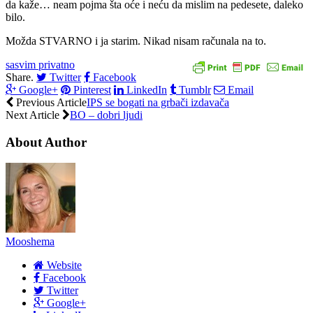
da kaže… neam pojma šta oće i neću da mislim na pedesete, daleko
bilo.
Možda STVARNO i ja starim. Nikad nisam računala na to.
sasvim privatno
Share.
Twitter
Facebook
Google+
Pinterest
LinkedIn
Tumblr
Email
Previous Article
IPS se bogati na grbači izdavača
Next Article
BO – dobri ljudi
About Author
Mooshema
Website
Facebook
Twitter
Google+