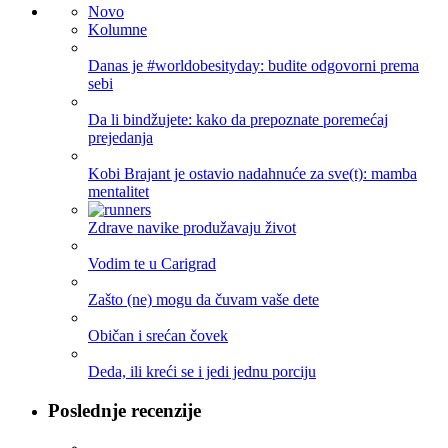
Novo
Kolumne
Danas je #worldobesityday: budite odgovorni prema
sebi
Da li bindžujete: kako da prepoznate poremećaj
prejedanja
Kobi Brajant je ostavio nadahnuće za sve(t): mamba
mentalitet
Zdrave navike produžavaju život
Vodim te u Carigrad
Zašto (ne) mogu da čuvam vaše dete
Običan i srećan čovek
Deda, ili kreći se i jedi jednu porciju
Poslednje recenzije