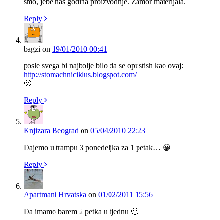
smo, jebe nas godina proizvodnje. Zamor materijala.
Reply
bagzi
on
19/01/2010 00:41
posle svega bi najbolje bilo da se opustish kao ovaj:
http://stomachniciklus.blogspot.com/
🙂
Reply
Knjizara Beograd
on
05/04/2010 22:23
Dajemo u trampu 3 ponedeljka za 1 petak… 😀
Reply
Apartmani Hrvatska
on
01/02/2011 15:56
Da imamo barem 2 petka u tjednu 🙂