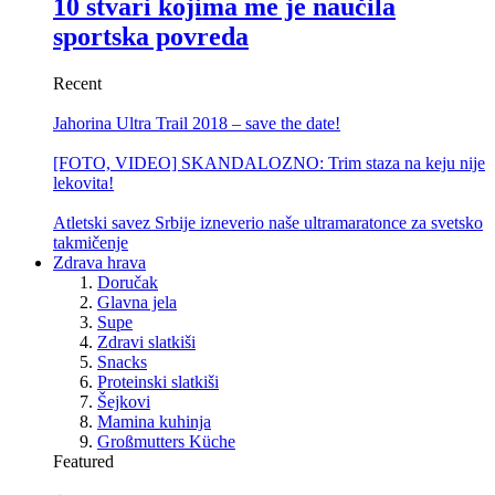
10 stvari kojima me je naučila
sportska povreda
Recent
Jahorina Ultra Trail 2018 – save the date!
[FOTO, VIDEO] SKANDALOZNO: Trim staza na keju nije
lekovita!
Atletski savez Srbije izneverio naše ultramaratonce za svetsko
takmičenje
Zdrava hrava
Doručak
Glavna jela
Supe
Zdravi slatkiši
Snacks
Proteinski slatkiši
Šejkovi
Mamina kuhinja
Großmutters Küche
Featured