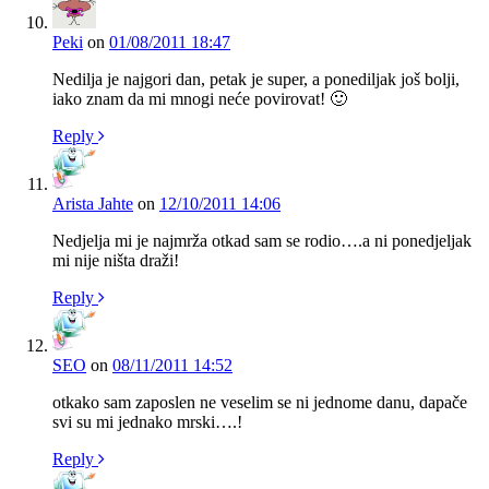
Peki
on
01/08/2011 18:47
Nedilja je najgori dan, petak je super, a ponediljak još bolji,
iako znam da mi mnogi neće povirovat! 🙂
Reply
Arista Jahte
on
12/10/2011 14:06
Nedjelja mi je najmrža otkad sam se rodio….a ni ponedjeljak
mi nije ništa draži!
Reply
SEO
on
08/11/2011 14:52
otkako sam zaposlen ne veselim se ni jednome danu, dapače
svi su mi jednako mrski….!
Reply