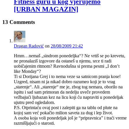
Fitness guru u kog vjerujemo
[URBAN MAGAZIN]
13 Comments
Dragan Radović
on
28/08/2009 21:42
Hmm…nemaš „sindrom ponedeljka“? Ne vrtiš se po krevetu,
ne pronalaziš izgovore da ostaneš u njemu, srce ti radi
uobičajenim ritmom? Ravnodušna si prema pesmi „I don’t
like Monday“?
Ti si Dorijana Grej i to nema veze sa satnicom pranja kose!
Uzgred, nisam ni ja nikad dobro razumeo koji je to vrag
„starenje“. Ali „starenje“ me je, zbog tog nemara, oborilo na
ispitu i sad sam primoran da nedelju uveče provedem
vežbajući ljubazan kez na licu koji ću napraviti u ponedeljak
ujutru pred ogledalom.
P.S. Otprintaću ovaj post i zalepiti ga na tablu od plute na
kojoj sam već pokačio milion saveta za dug i lep život.
A osoba koja voli ponedeljak još je “pripravnica” i traći vreme
razmišljajući o starosti.