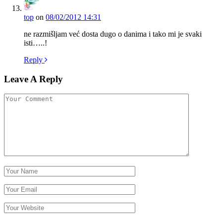
top
on
08/02/2012 14:31
ne razmišljam već dosta dugo o danima i tako mi je svaki
isti…..!
Reply
Leave A Reply