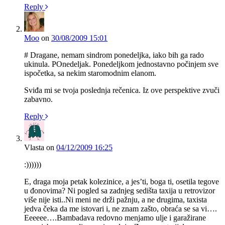
Reply
Moo
on
30/08/2009 15:01
# Dragane, nemam sindrom ponedeljka, iako bih ga rado
ukinula. POnedeljak. Ponedeljkom jednostavno počinjem sve
ispočetka, sa nekim staromodnim elanom.
Sviđa mi se tvoja poslednja rečenica. Iz ove perspektive zvuči
zabavno.
Reply
Vlasta
on
04/12/2009 16:25
:))))))
E, draga moja petak kolezinice, a jes’ti, boga ti, osetila tegove
u đonovima? Ni pogled sa zadnjeg sedišta taxija u retrovizor
više nije isti..Ni meni ne drži pažnju, a ne drugima, taxista
jedva čeka da me istovari i, ne znam zašto, obraća se sa vi….
Eeeeee….Bambadava redovno menjamo ulje i garažirane