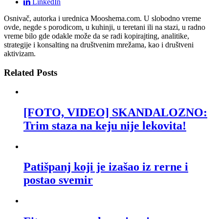
LinkedIn
Osnivač, autorka i urednica Mooshema.com. U slobodno vreme
ovde, negde s porodicom, u kuhinji, u teretani ili na stazi, u radno
vreme bilo gde odakle može da se radi kopirajting, analitike,
strategije i konsalting na društvenim mrežama, kao i društveni
aktivizam.
Related Posts
[FOTO, VIDEO] SKANDALOZNO:
Trim staza na keju nije lekovita!
Patišpanj koji je izašao iz rerne i
postao svemir