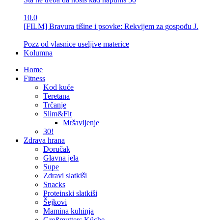
10.0
[FILM] Bravura tišine i psovke: Rekvijem za gospođu J.
Pozz od vlasnice useljive materice
Kolumna
Home
Fitness
Kod kuće
Teretana
Trčanje
Slim&Fit
Mršavljenje
30!
Zdrava hrana
Doručak
Glavna jela
Supe
Zdravi slatkiši
Snacks
Proteinski slatkiši
Šejkovi
Mamina kuhinja
Großmutters Küche