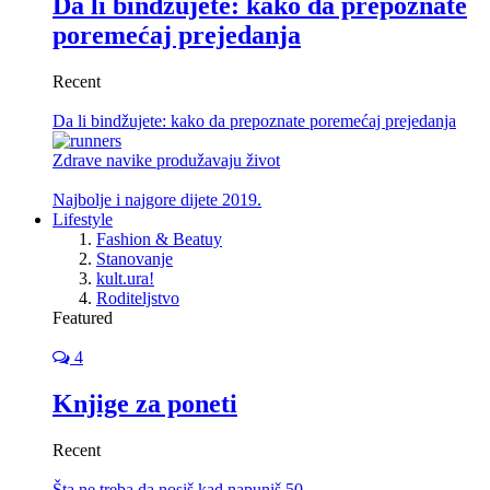
Da li bindžujete: kako da prepoznate
poremećaj prejedanja
Recent
Da li bindžujete: kako da prepoznate poremećaj prejedanja
Zdrave navike produžavaju život
Najbolje i najgore dijete 2019.
Lifestyle
Fashion & Beatuy
Stanovanje
kult.ura!
Roditeljstvo
Featured
4
Knjige za poneti
Recent
Šta ne treba da nosiš kad napuniš 50