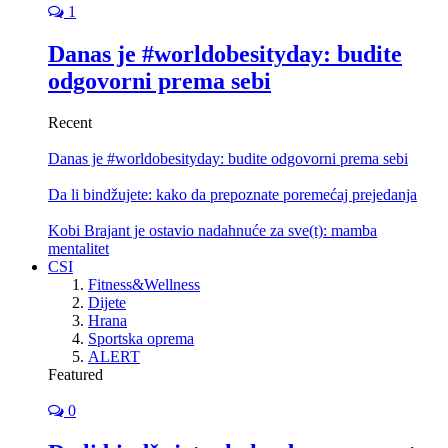
1
Danas je #worldobesityday: budite
odgovorni prema sebi
Recent
Danas je #worldobesityday: budite odgovorni prema sebi
Da li bindžujete: kako da prepoznate poremećaj prejedanja
Kobi Brajant je ostavio nadahnuće za sve(t): mamba
mentalitet
CSI
Fitness&Wellness
Dijete
Hrana
Sportska oprema
ALERT
Featured
0