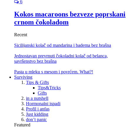
6
Kokos macaroons bezveze poprskani
crnom čokoladom
Recent
Sicilijanski kolač od mandarina i badema bez brašna
Jednostavan prevrnuti čokoladni kolač od belanca,
savršenstvo bez brašna
Pasta u mleku s mesom i povrćem. What?!
Surviving
Tips & Gifts
Tips&Tricks
Gifts
in a nutshell
Hormonalni ispadi
Profil i anfas
Just kidding
don’t panic
Featured