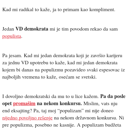
Kad mi radikal to kaže, ja to primam kao kompliment.
VD demokrata
Jedan
mi je tim povodom rekao da sam
populista
.
Pa jesam. Kad mi jedan demokrata koji je završio karijeru
za jednu VD upotrebu to kaže, kad mi jedan demokrata
kojem bi danas na populizmu pozavideo svaki espesovac iz
najboljih vremena to kaže, osećam se svetski.
Pa da posle
I dovoljno demokratski da mu to u lice kažem.
opet
promašim
na nekom konkursu.
Mislim, vats nju
end eksajting? Pa, taj moj “populizam” mi nije doneo
nijedno povoljno rešenje
na nekom državnom konkursu. Ni
pre populizma, posebno ne kasnije. A populizam budžeta