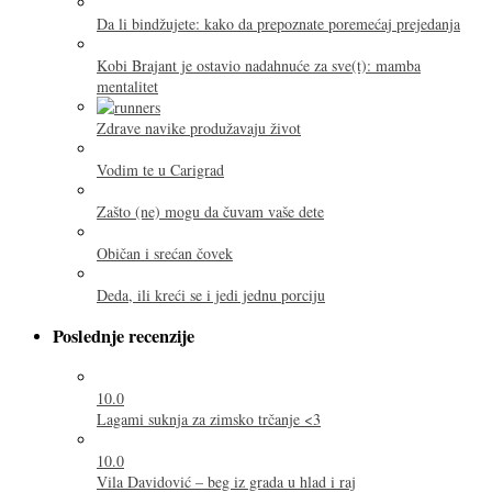
Da li bindžujete: kako da prepoznate poremećaj prejedanja
Kobi Brajant je ostavio nadahnuće za sve(t): mamba
mentalitet
Zdrave navike produžavaju život
Vodim te u Carigrad
Zašto (ne) mogu da čuvam vaše dete
Običan i srećan čovek
Deda, ili kreći se i jedi jednu porciju
Poslednje recenzije
10.0
Lagami suknja za zimsko trčanje <3
10.0
Vila Davidović – beg iz grada u hlad i raj