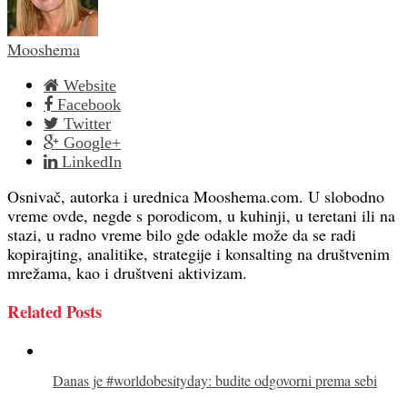
Mooshema
Website
Facebook
Twitter
Google+
LinkedIn
Osnivač, autorka i urednica Mooshema.com. U slobodno
vreme ovde, negde s porodicom, u kuhinji, u teretani ili na
stazi, u radno vreme bilo gde odakle može da se radi
kopirajting, analitike, strategije i konsalting na društvenim
mrežama, kao i društveni aktivizam.
Related Posts
Danas je #worldobesityday: budite odgovorni prema sebi