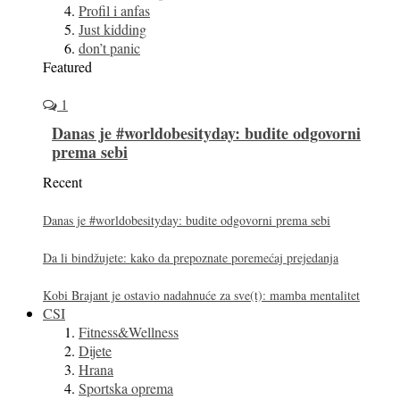
Profil i anfas
Just kidding
don’t panic
Featured
1
Danas je #worldobesityday: budite odgovorni
prema sebi
Recent
Danas je #worldobesityday: budite odgovorni prema sebi
Da li bindžujete: kako da prepoznate poremećaj prejedanja
Kobi Brajant je ostavio nadahnuće za sve(t): mamba mentalitet
CSI
Fitness&Wellness
Dijete
Hrana
Sportska oprema