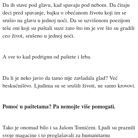
Da ih stave pod glavu, kad spavaju pod nebom. Da čitaju
deci pred spavanje, bajku o obećanom životu koji im se
srušio na glavu u jednoj noći. Da se uzvišenom poezijom
teše oni koji su puštali suze zato što im je sve što su gradili
ceo život, srušeno u jednoj noći.
A sve to kad podrignu od paštete i leba.
Da li je neko javio da tamo nije zavladala glad? Već
beskućništvo. Ljudima su se srušili životi, ne samo krovovi.
Pomoć u paštetama? Pa nemojte više pomogati.
Tako je onomad bilo i sa Jašom Tomićem. Ljudi su praznili
svoje magacine i to proglašavali za humanitarnu