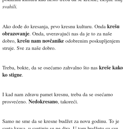
svahili.
krešu
Ako dođe do kresanja, prvo kresnu kulturu. Onda
obrazovanje
. Onda, uveravajući nas da je to za naše
krešu nam novčanike
dobro,
odobrenim poskupljenjem
struje. Sve za naše dobro.
kreše kako
Treba, bokte, da se osećamo zahvalno što nas
ko stigne
.
I kad nam zdravu pamet kresnu, treba da se osećamo
Nedokresano
prosvećeno.
, takoreći.
Samo ne sme da se kresne budžet za novu godinu. To je
sveta krava, u svetinju se ne dira. U tom budžetu su sve