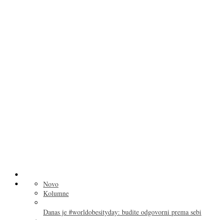
Novo
Kolumne
Danas je #worldobesityday: budite odgovorni prema sebi