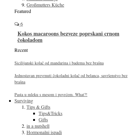
Großmutters Küche
Featured
6
Kokos macaroons bezveze poprskani crnom
čokoladom
Recent
Sicilijanski kolač od mandarina i badema bez brašna
Jednostavan prevrnuti čokoladni kolač od belanca, savršenstvo bez
brašna
Pasta u mleku s mesom i povrćem. What?!
Surviving
Tips & Gifts
Tips&Tricks
Gifts
in a nutshell
Hormonalni ispadi