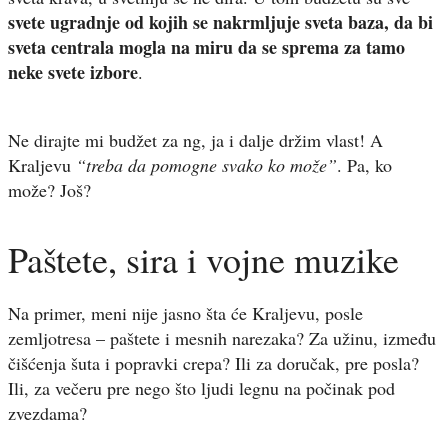
svete ugradnje od kojih se nakrmljuje sveta baza, da bi
sveta centrala mogla na miru da se sprema za tamo
neke svete izbore
.
Ne dirajte mi budžet za ng, ja i dalje držim vlast! A
Kraljevu
“treba da pomogne svako ko može”
. Pa, ko
može? Još?
Paštete, sira i vojne muzike
Na primer, meni nije jasno šta će Kraljevu, posle
zemljotresa – paštete i mesnih narezaka? Za užinu, između
čišćenja šuta i popravki crepa? Ili za doručak, pre posla?
Ili, za večeru pre nego što ljudi legnu na počinak pod
zvezdama?