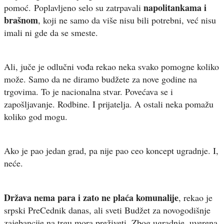
napolitankama i
pomoć. Poplavljeno selo su zatrpavali
brašnom
, koji ne samo da više nisu bili potrebni, već nisu
imali ni gde da se smeste.
Ali, juče je odlučni vođa rekao neka svako pomogne koliko
može. Samo da ne diramo budžete za nove godine na
trgovima. To je nacionalna stvar. Povećava se i
zapošljavanje. Rodbine. I prijatelja. A ostali neka pomažu
koliko god mogu.
Ako je pao jedan grad, pa nije pao ceo koncept ugradnje. I,
neće.
Država nema para i zato ne plaća komunalije
, rekao je
srpski PreCednik danas, ali sveti Budžet za novogodišnje
zajebancije na trgu mora preživeti. Zbog ugradnje, uverena