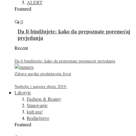
ALERT
Featured
0
Da li bindžujete: kako da prepoznate poremećaj
prejedanja
Recent
Da li bindžujete: kako da prepoznate poremećaj prejedanja
Zdrave navike produžavaju život
Najbolje i najgore dijete 2019.
Lifestyle
Fashion & Beatuy
Stanovanje
kult.ura!
Roditeljstvo
Featured