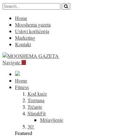
Home
Mooshema gazeta
Uslovi korišćenja
Marketing
Kontakt
Navigate
Home
Fitness
Kod kuće
Teretana
Trčanje
Slim&Fit
Mršavljenje
30!
Featured