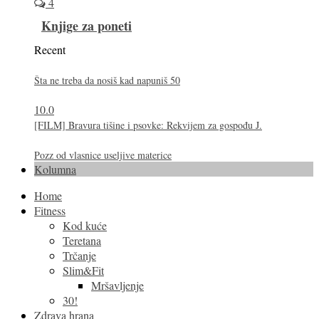
4
Knjige za poneti
Recent
Šta ne treba da nosiš kad napuniš 50
10.0
[FILM] Bravura tišine i psovke: Rekvijem za gospođu J.
Pozz od vlasnice useljive materice
Kolumna
Home
Fitness
Kod kuće
Teretana
Trčanje
Slim&Fit
Mršavljenje
30!
Zdrava hrana