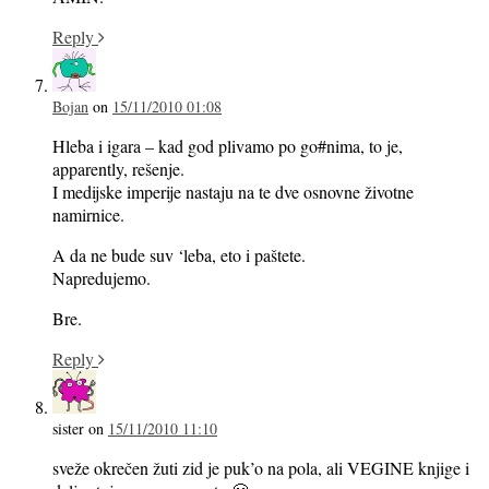
Reply
Bojan
on
15/11/2010 01:08
Hleba i igara – kad god plivamo po go#nima, to je,
apparently, rešenje.
I medijske imperije nastaju na te dve osnovne životne
namirnice.
A da ne bude suv ‘leba, eto i paštete.
Napredujemo.
Bre.
Reply
sister
on
15/11/2010 11:10
sveže okrečen žuti zid je puk’o na pola, ali VEGINE knjige i