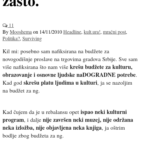
11
By
Mooshema
on
14/11/2010
Headline
,
kult.ura!
,
mračni post
,
Politika?
,
Surviving
Kil mi: posebno sam nafiksirana na budžete za
novogodišnje proslave na trgovima gradova Srbije. Sve sam
krešu budžete za kulturu,
više nafiksirana što nam više
obrazovanje i osnovne ljudske naDOGRADNE potrebe
.
skrešu platu ljudima u kulturi
Kad god
, ja se nazoljim
na budžet za ng.
ispao neki kulturni
Kad čujem da je u rebalansu opet
program
nije završen neki muzej, nije održana
, i dalje
neka izložba, nije objavljena neka knjiga
, ja oštrim
bodlje zbog budžeta za ng.