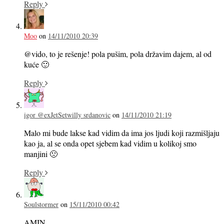
Reply
Moo
on
14/11/2010 20:39
@vido, to je rešenje! pola pušim, pola državim dajem, al od
kuće 🙂
Reply
igor @exJetSetwilly srdanovic
on
14/11/2010 21:19
Malo mi bude lakse kad vidim da ima jos ljudi koji razmišljaju
kao ja, al se onda opet sjebem kad vidim u kolikoj smo
manjini 🙁
Reply
Soulstormer
on
15/11/2010 00:42
AMIN.