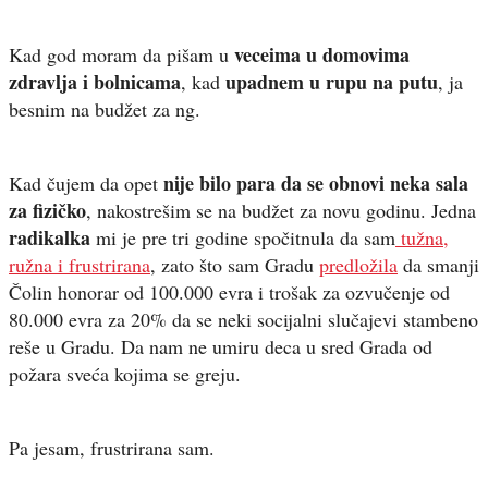
veceima u domovima
Kad god moram da pišam u
zdravlja i bolnicama
upadnem u rupu na putu
, kad
, ja
besnim na budžet za ng.
nije bilo para da se obnovi neka sala
Kad čujem da opet
za fizičko
, nakostrešim se na budžet za novu godinu. Jedna
radikalka
mi je pre tri godine spočitnula da sam
tužna,
ružna i frustrirana
, zato što sam Gradu
predložila
da smanji
Čolin honorar od 100.000 evra i trošak za ozvučenje od
80.000 evra za 20% da se neki socijalni slučajevi stambeno
reše u Gradu. Da nam ne umiru deca u sred Grada od
požara sveća kojima se greju.
Pa jesam, frustrirana sam.