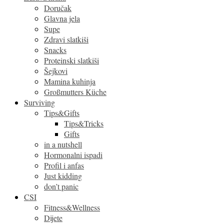
Doručak
Glavna jela
Supe
Zdravi slatkiši
Snacks
Proteinski slatkiši
Šejkovi
Mamina kuhinja
Großmutters Küche
Surviving
Tips&Gifts
Tips&Tricks
Gifts
in a nutshell
Hormonalni ispadi
Profil i anfas
Just kidding
don’t panic
CSI
Fitness&Wellness
Dijete