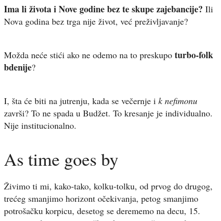
Ima li života i Nove godine bez te skupe zajebancije?
Ili
Nova godina bez trga nije život, već preživljavanje?
turbo-folk
Možda neće stići ako ne odemo na to preskupo
bdenije
?
I, šta će biti na jutrenju, kada se večernje i
k nefimonu
završi? To ne spada u Budžet. To kresanje je individualno.
Nije institucionalno.
As time goes by
Živimo ti mi, kako-tako, kolku-tolku, od prvog do drugog,
trećeg smanjimo horizont očekivanja, petog smanjimo
potrošačku korpicu, desetog se derememo na decu, 15.