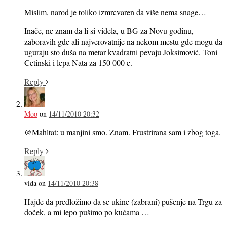
Mislim, narod je toliko izmrcvaren da više nema snage…
Inače, ne znam da li si videla, u BG za Novu godinu,
zaboravih gde ali najverovatnije na nekom mestu gde mogu da
uguraju sto duša na metar kvadratni pevaju Joksimović, Toni
Cetinski i lepa Nata za 150 000 e.
Reply
Moo
on
14/11/2010 20:32
@Mahltat: u manjini smo. Znam. Frustrirana sam i zbog toga.
Reply
vida
on
14/11/2010 20:38
Hajde da predložimo da se ukine (zabrani) pušenje na Trgu za
doček, a mi lepo pušimo po kućama …