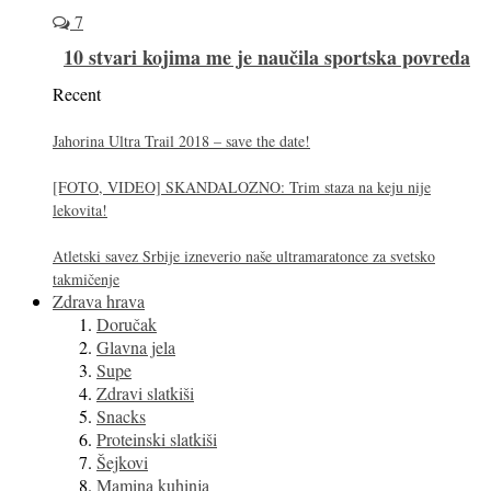
7
10 stvari kojima me je naučila sportska povreda
Recent
Jahorina Ultra Trail 2018 – save the date!
[FOTO, VIDEO] SKANDALOZNO: Trim staza na keju nije
lekovita!
Atletski savez Srbije izneverio naše ultramaratonce za svetsko
takmičenje
Zdrava hrava
Doručak
Glavna jela
Supe
Zdravi slatkiši
Snacks
Proteinski slatkiši
Šejkovi
Mamina kuhinja