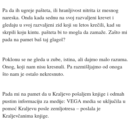
Pa da ih ugreje pašteta, ili hranljivost nitrita iz mesnog
nareska. Onda kada sednu na svoj razvaljeni krevet i
gledaju u svoj razvaljeni zid koji su letos krečili, kad su
skrpili koju kintu. pašteta bi to mogla da zamaže. Zašto mi
pada na pamet baš taj glagol?
Poklonu se ne gleda u zube, istina, ali dajmo malo razuma.
Onog, koji nam nisu kresnuli. Pa razmišljajmo od onoga
što nam je ostalo nekresnuto.
Pada mi na pamet da u Kraljevo pošaljem knjige i odmah
pustim informaciju za medije: VEGA media se uključila u
pomoć Kraljevu posle zemljotresa – poslala je
Kraljevčanima knjige.