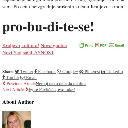
sam. Po cenu neizgradnje srušenih kuća u Kraljevu. kmon!
pro-bu-di-te-se!
Kraljevo
kult.ura!
Nova godina
Novi Sad
saGLASNOST
Share.
Twitter
Facebook
Google+
Pinterest
LinkedIn
Tumblr
Email
Previous Article
Nemoj neko dete da mi dira
Next Article
Igore Pavličiću, evo ruke!
About Author