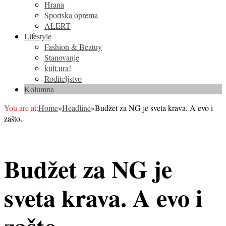
Hrana
Sportska oprema
ALERT
Lifestyle
Fashion & Beatuy
Stanovanje
kult.ura!
Roditeljstvo
Kolumna
You are at:
Home
»
Headline
»
Budžet za NG je sveta krava. A evo i
zašto.
Budžet za NG je
sveta krava. A evo i
zašto.