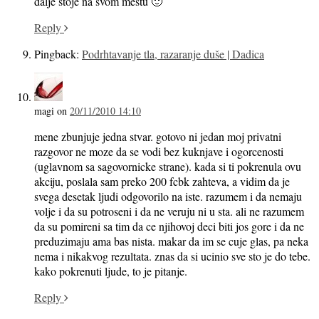
dalje stoje na svom mestu 🙂
Reply
Pingback:
Podrhtavanje tla, razaranje duše | Dadica
magi
on
20/11/2010 14:10
mene zbunjuje jedna stvar. gotovo ni jedan moj privatni
razgovor ne moze da se vodi bez kuknjave i ogorcenosti
(uglavnom sa sagovornicke strane). kada si ti pokrenula ovu
akciju, poslala sam preko 200 fcbk zahteva, a vidim da je
svega desetak ljudi odgovorilo na iste. razumem i da nemaju
volje i da su potroseni i da ne veruju ni u sta. ali ne razumem
da su pomireni sa tim da ce njihovoj deci biti jos gore i da ne
preduzimaju ama bas nista. makar da im se cuje glas, pa neka
nema i nikakvog rezultata. znas da si ucinio sve sto je do tebe.
kako pokrenuti ljude, to je pitanje.
Reply