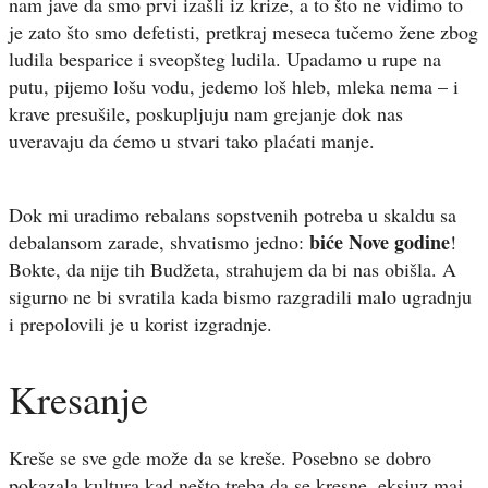
nam jave da smo prvi izašli iz krize, a to što ne vidimo to
je zato što smo defetisti, pretkraj meseca tučemo žene zbog
ludila besparice i sveopšteg ludila. Upadamo u rupe na
putu, pijemo lošu vodu, jedemo loš hleb, mleka nema – i
krave presušile, poskupljuju nam grejanje dok nas
uveravaju da ćemo u stvari tako plaćati manje.
Dok mi uradimo rebalans sopstvenih potreba u skaldu sa
biće Nove godine
debalansom zarade, shvatismo jedno:
!
Bokte, da nije tih Budžeta, strahujem da bi nas obišla. A
sigurno ne bi svratila kada bismo razgradili malo ugradnju
i prepolovili je u korist izgradnje.
Kresanje
Kreše se sve gde može da se kreše. Posebno se dobro
pokazala kultura kad nešto treba da se kresne, eksjuz maj