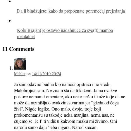
Da li bindžujete: kako da prepoznate poremećaj prejedanja
Kobi Brajant je ostavio nadahnuće za sve(t): mamba
mentalitet
11 Comments
Mahlat
on
14/11/2010 20:24
Ja sam odavno budna k’o na noćnoj straži i ne vredi.
Malobrojna sam. Ne znam šta da ti kažem. Ja na ovakve
postove nemam komentare, ako neko nešto i kaže to je da ne
može da razmišlja o ovakvim stvarima jer ”gleda od čega
živi”. Nigde logike. Ono malo, dvoje, troje koji
prokomentarišu su takodje neka manjina, nema nas, ne
čujemo se. Je l’ ti vidiš u kakvom mraku mi živimo. Oni
narodu samo daju ‘leba i igara. Narod srećan.