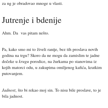
za ng je obradovao mnoge u vlasti.
Jutrenje i bdenije
Ahm. Da vas pitam nešto.
Pa, kako smo mi to živeli ranije, bez tih proslava novih
godina na trgu? Skoro da ne mogu da zamislim te jadne
dočeke u
krugu
porodice, na žurkama po stanovima iz
kojih matorci odu, u zakupima omiljenog kafića, kratkim
putovanjem.
Jadnost
, što bi rekao moj sin. To nisu bile proslave, to je
bila jadnost.