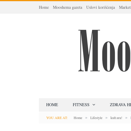
Home
Mooshema gazeta
Uslovi korišćenja
Market
HOME
FITNESS
ZDRAVA H
»
»
»
YOU ARE AT:
Home
Lifestyle
kult.ura!