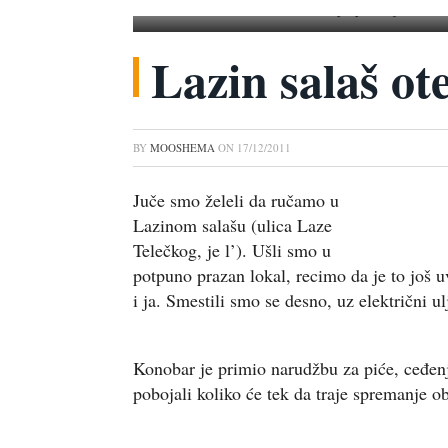
Lazin Salaš u Novom Sadu - ne preporučujem
Lazin salaš ot
BY
MOOSHEMA
ON
17/12/2011
Juče smo želeli da ručamo u
Lazinom salašu (ulica Laze
Telečkog, je l’). Ušli smo u
potpuno prazan lokal, recimo da je to još 
i ja. Smestili smo se desno, uz električni ul
Konobar je primio narudžbu za piće, ceđen
pobojali koliko će tek da traje spremanje o