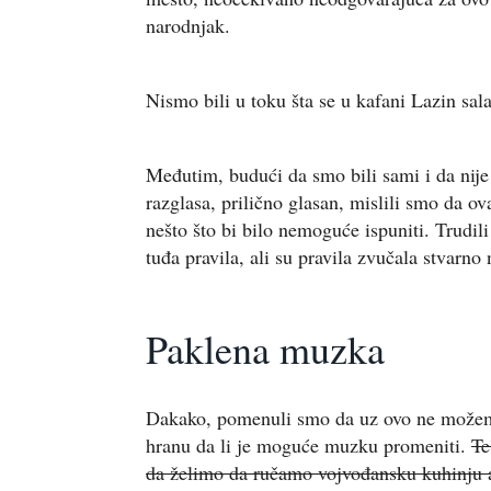
narodnjak.
Nismo bili u toku šta se u kafani Lazin salaš
Međutim, budući da smo bili sami i da nije
razglasa, prilično glasan, mislili smo da ov
nešto što bi bilo nemoguće ispuniti. Trudi
tuđa pravila, ali su pravila zvučala stvar
Paklena muzka
Dakako, pomenuli smo da uz ovo ne možemo
hranu da li je moguće muzku promeniti.
Te
da želimo da ručamo vojvođansku kuhinju a 