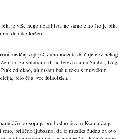
ila je više nego upadljiva, ne samo zato što je bila
tna, da tako kažem.
vani
zavičaj koji još samo možete da čujete iz nekog
m Zemom za volanom, ili na televizijama Santos, Duga
i Pink odrekao, ali nisam baš u toku s muzičkim
folkoteka.
dicija, bilo čija, već
arandžu po koju je prethodno išao u Keniju da je
li smo, prilično ljubazno, da je muzika čudna za ovo
 mesto i da molimo makar tamburaše, ako baš mora