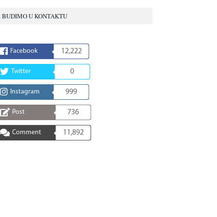
BUDIMO U KONTAKTU
Facebook
12,222
Twitter
0
Instagram
999
Post
736
Comment
11,892