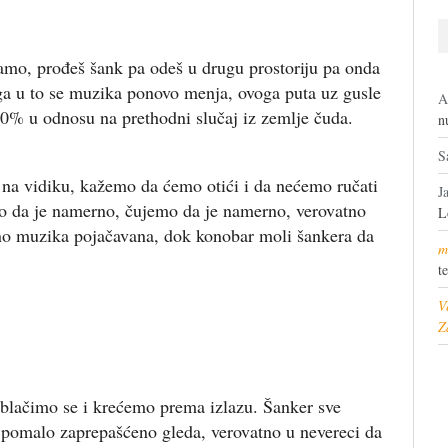
amo, prođeš šank pa odeš u drugu prostoriju pa onda
ga u to se muzika ponovo menja, ovoga puta uz gusle
A
 30% u odnosu na prethodni slučaj iz zemlje čuda.
n
S
na vidiku, kažemo da ćemo otići i da nećemo ručati
J
imo da je namerno, čujemo da je namerno, verovatno
L
no muzika pojačavana, dok konobar moli šankera da
m
t
V
Z
oblačimo se i krećemo prema izlazu. Šanker sve
i pomalo zaprepašćeno gleda, verovatno u nevereci da