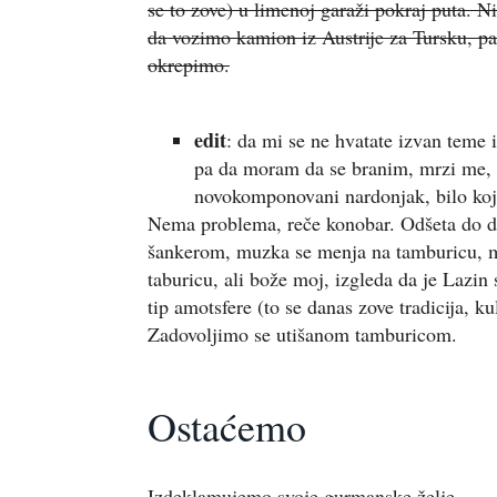
se to zove) u limenoj garaži pokraj puta. N
da vozimo kamion iz Austrije za Tursku, pa
okrepimo.
edit
: da mi se ne hvatate izvan teme 
pa da moram da se branim, mrzi me, 
novokomponovani nardonjak, bilo koje 
Nema problema, reče konobar. Odšeta do du
šankerom, muzka se menja na tamburicu, mi
taburicu, ali bože moj, izgleda da je Lazin
tip amotsfere (to se danas zove tradicija, k
Zadovoljimo se utišanom tamburicom.
Ostaćemo
Izdeklamujemo svoje gurmanske želje.