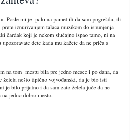
. Posle mi je palo na pamet ili da sam pogrešila, ili
ji prete iznurivanjem talaca muzikom do ispunjenja
neki čardak koji je nekom slučajno ispao tamo, ni na
a upozoravate dete kada mu kažete da ne priča s
 na tom mestu bila pre jedno mesec i po dana, da
 želela nešto tipično vojvođanski, da je bio isti
mi je bilo prijatno i da sam zato želela juče da ne
 na jedno dobro mesto.