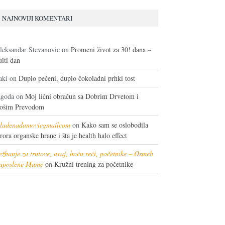
NAJNOVIJI KOMENTARI
leksandar Stevanovic
on
Promeni život za 30! dana –
ulti dan
aki
on
Duplo pečeni, duplo čokoladni prhki tost
agoda
on
Moj lični obračun sa Dobrim Drvetom i
ošim Prevodom
ladenadamovicgmailcom
on
Kako sam se oslobodila
erora organske hrane i šta je health halo effect
ežbanje za trutove, ovaj, hoću reći, početnike – Osmeh
aposlene Mame
on
Kružni trening za početnike