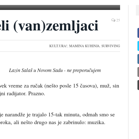
eli (van)zemljaci
25
KULT.URA!
,
MAMINA KUHINJA
,
SURVIVING
Lazin Salaš u Novom Sadu - ne preporučujem
uvek vreme za ručak (nešto posle 15 časova), muž, sin
jni radijator. Prazno.
je narandže je trajalo 15-tak minuta, odmah smo se
broka, ali nešto drugo nas je zabrinulo: muzika.