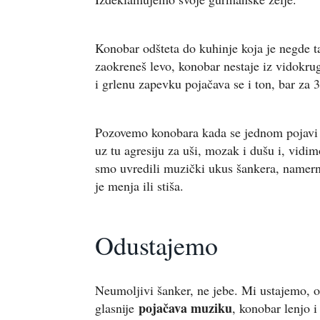
Konobar odšteta do kuhinje koja je negde t
zaokreneš levo, konobar nestaje iz vidokru
i grlenu zapevku pojačava se i ton, bar za
Pozovemo konobara kada se jednom pojavi 
uz tu agresiju za uši, mozak i dušu i, vid
smo uvredili muzički ukus šankera, namer
je menja ili stiša.
Odustajemo
Neumoljivi šanker, ne jebe. Mi ustajemo, 
pojačava muziku
glasnije
, konobar lenjo 