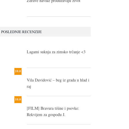
Zdrave navike produžavaju život
POSLEDNJE RECENZIJE
10.0
Lagami suknja za zimsko trčanje <3
10.0
Vila Davidović – beg iz grada u hlad i
raj
10.0
[FILM] Bravura tišine i psovke:
Rekvijem za gospođu J.