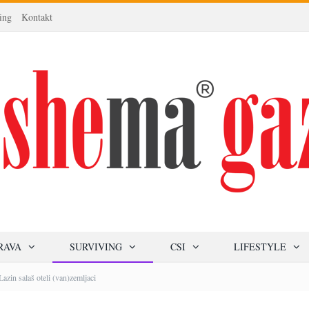
ing
Kontakt
RAVA
SURVIVING
CSI
LIFESTYLE
Lazin salaš oteli (van)zemljaci