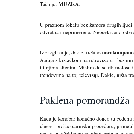
MUZKA
Tačnije:
.
U praznom lokalu bez žamora drugih ljudi, b
odvratna i neprimerena.
Neočekivano odvra
novokompono
Iz razglasa je, dakle, treštao
Audija s krstačkom na retrovizoru i besni
ili njima sličnim. Mislim da se tih melosa 
trendovima na toj televiziji. Dakle, ništa tra
Paklena pomorandža
Kada je konobar konačno doneo tu ceđenu n
ubere i prošao carinsku proceduru, primeti
mesto, neočekivano neodgovarajuća za ovo