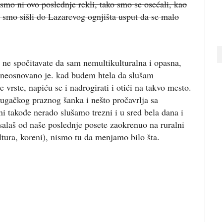
ismo ni ovo poslednje rekli, tako smo se osećali, kao
 smo sišli do Lazarevog ognjišta usput da se malo
i ne spočitavate da sam nemultikulturalna i opasna,
neosnovano je. kad budem htela da slušam
vrste, napiću se i nadrogirati i otići na takvo mesto.
gačkog praznog šanka i nešto pročavrlja sa
 takođe nerado slušamo trezni i u sred bela dana i
 salaš od naše poslednje posete zaokrenuo na ruralni
ultura, koreni), nismo tu da menjamo bilo šta.