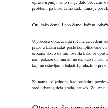
upravo ispunjavamo ranije dato obećanje da
problem: pa kako ćemo sad, hrana je počel
Čuj, kako ćemo. Lepo ćemo, kažem, otkažite
U procesu otkucavanja računa za ceđeni sok
pravo u Lazin salaš posle komplikovane ca
urbano, skoro da sam osetila kako se opušt
nam pokaže da ima ali ne da, kao i svaka 
koji ne ostavljamo bakšiš i prelazimo prek
Za nama još jednom, kao poslednji pozdrav,
sred urbanog dela grada, zauvek. Za uvek.
Otmica do ispunjenja