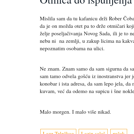
Mislila sam da tu kafanicu drži Rober Čoban
da je on možda otet pa to drže otmičari ko
želje poseljačivanja Novog Sada, ili je to 
nebu ni na zemlji, u zakup licima na kakv
nepoznatim osobama na ulici.
Ne znam. Znam samo da sam sigurna da sam
sam tamo odvela gošću iz inostranstva jer je
konobar i ista adresa, da sam lepo jela, da 
kuvam, već da odemo na supicu i šne nokle
Malo morgen. I malo više nikad.
Laze Telečkog
Lazin salaš
ručak