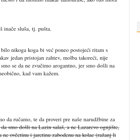
 inače sluša, tj. pušta.
 bilo nikoga koga bi već poneo postojeći ritam s
akav jedan pristojan zahtev, molba takoreći, nije
li smo se da ne zvučimo arogantno, jer smo došli na
no neobično, kad vam kažem.
 da ručamo, te da proveri pre naše narudžbine za
 da smo došli na Lazin salaš, a ne Lazarevo ognjište,
ne ovčetinu i jaretinu zabodenu na kolac (ražanj li