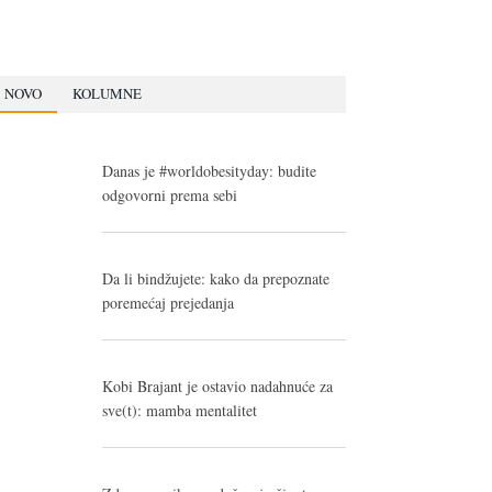
NOVO
KOLUMNE
Danas je #worldobesityday: budite
odgovorni prema sebi
Da li bindžujete: kako da prepoznate
poremećaj prejedanja
Kobi Brajant je ostavio nadahnuće za
sve(t): mamba mentalitet