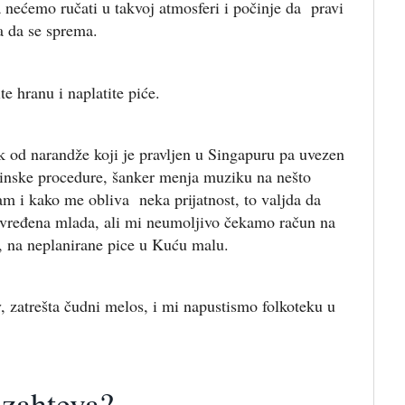
 nećemo ručati u takvoj atmosferi i počinje da pravi
a da se sprema.
 hranu i naplatite piće.
 od narandže koji je pravljen u Singapuru pa uvezen
rinske procedure, šanker menja muziku na nešto
am i kako me obliva neka prijatnost, to valjda da
uvređena mlada, ali mi neumoljivo čekamo račun na
o, na neplanirane pice u Kuću malu.
 zatrešta čudni melos, i mi napustismo folkoteku u
 zahteva?