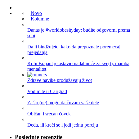
Novo
Kolumne
Danas je #worldobesityday: budite odgovorni prema
sebi
Da li bindžujete: kako da prepoznate poremećaj
prejedanja
Kobi Brajant je ostavio nadahnuće za sve(t): mamba
mentalitet
Zdrave navike produžavaju život
Vodim te u Carigrad
Zašto (ne) mogu da čuvam vaše dete
Običan i srećan čovek
Deda, ili kreći se i jedi jednu porciju
Poslednje recenzije