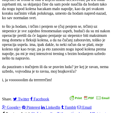
zajebanti mi, sa skijanja) čine da sam posle naučila da hodam tako
da nogu ispod kolena bacakam malo napolje, kao da pri svakom
koraku načinim višak polukruga, umesto da hodam napred-nazad,
ko sav normalan svet.
to što ja hodam, i trčim i penjem se (čuj penjem se, trčim) uz
stepenice je sve zajedno fenomenalan uspeh, budući da su mi nakon
operacije pretili da će lagano penjanje uz stepenice biti maksimum
mog dometa u fleksiji kolena, a da na čučanj zaboravim, toliko je
operacija uspela. ima, ipak dakle, tu neki račun da se plati, moje
koleno nije kao tvoje, pa ja eto zanosim nogu ispod kolena prema
napolje, pa mi je moj intenzivni trening s brzim hodanjem uzbrdo
nešto tu napravio.
da pauziram s tračnjem ili da se pravim luda? jer kej je ravan, nema
uzbrdo, vojvodina je to ravna, moj brajkoviću?
i, ja voooooolim da trrrrrrrrčim!
Share.
Twitter
Facebook
Google+
Pinterest
LinkedIn
Tumblr
Email