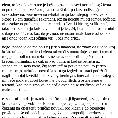
elem, to levo koleno me je koštalo osam meseci normalnog života.
nepokretna, pa dve štake, pa jedna štaka, pa kosmodisk ;-),
svakodnevna, višemesečna rehabilitacija kod slepog bože. velik,
skoro 15 cm dugačak i skaradni, rez na kolenu mi od samog početka
nije zadavao problema. janjić je rekao “veliki hirurg, veliki rez”, i
tako ućutkao moju kuknjavu da mi je tek 24, i da bih da nosim mini
suknje i sa 44. eto, kao da je znao, ne nosim ništa kraće od šanela,
ali i onda jedan kraj ožiljka viri. i baš me briga.
nego. počeo je da me boli taj jedan ligament, ne znam da li je to kraj
kolateralnog, ali tu, iza kolena takoreći s unutrašnje strane, i remeti
moj plan. boli me na uzbrdo, ne sada, dok sedim i pišem ili se
krećem normalno, pa čak ni kad trčim. ni kad se penjem uz
stepenice, ja sada idem, čuj idem, trčim peške na peti, to je deo
rutine. nego, uzbrdo, povredila sam ga izgleda na traci podižući
nagib u mojoj izvedbi intenzivnog treninga s intervalima od kojeg su
mi gaće mokre i zbog kojeg me u čudu gledaju ostale žene u
teretani, kao, pa nismo valjda došle ovde da se mučimo, već da se
malo opustimo.
e, sad, mislim da je uzrok tome što ti moji ligamenti, levog kolena,
komada dva, prvobitno skraćeni u operaciji značajno jer su se u
čekanju na operaciju prilično povukli (od kidanja do operacije
prošlo je više od nedelju dana, gužva na ortopediji, prednost su imali
ranjenici sa fronta iz rata u kojem nismo učestvovali, pa tek onda