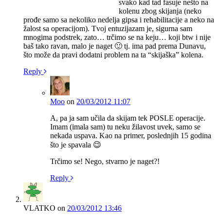
svako kad tad fasuje nešto na
kolenu zbog skijanja (neko
prođe samo sa nekoliko nedelja gipsa i rehabilitacije a neko na
žalost sa operacijom). Tvoj entuzijazam je, sigurna sam
mnogima podstrek, zato… trčimo se na keju… koji btw i nije
baš tako ravan, malo je naget 🙂 tj. ima pad prema Dunavu,
što može da pravi dodatni problem na ta “skijaška” kolena.
Reply
Moo
on
20/03/2012 11:07
A, pa ja sam učila da skijam tek POSLE operacije.
Imam (imala sam) tu neku žilavost uvek, samo se
nekada uspava. Kao na primer, poslednjih 15 godina
što je spavala 😉
Trčimo se! Nego, stvarno je naget?!
Reply
VLATKO
on
20/03/2012 13:46