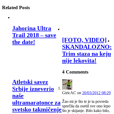
Related Posts
Jahorina Ultra
Trail 2018 – save
[FOTO, VIDEO]
the date!
SKANDALOZNO:
Trim staza na keju
nije lekovita!
4 Comments
Atletski savez
Srbije izneverio
GiricAC
on
20/03/2012 08:29
naše
Žao mi je što te je ta povreda
ultramaratonce za
sprečila da osetiš sve ono lepo
svetsko takmičenje
što je skijanje. Bilo kako bilo,