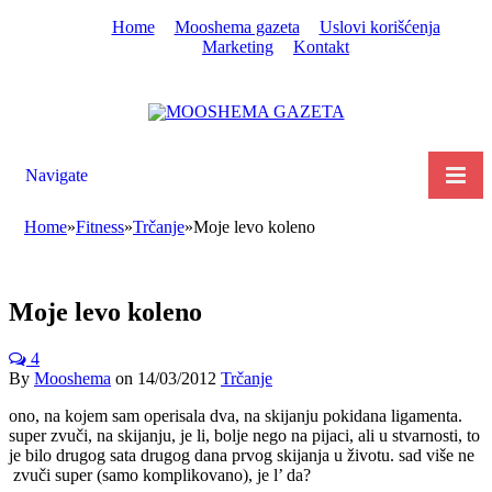
Home
Mooshema gazeta
Uslovi korišćenja
Marketing
Kontakt
Navigate
Home
»
Fitness
»
Trčanje
»
Moje levo koleno
Moje levo koleno
4
By
Mooshema
on
14/03/2012
Trčanje
ono, na kojem sam operisala dva, na skijanju pokidana ligamenta.
super zvuči, na skijanju, je li, bolje nego na pijaci, ali u stvarnosti, to
je bilo drugog sata drugog dana prvog skijanja u životu. sad više ne
zvuči super (samo komplikovano), je l’ da?