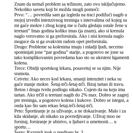
Znam da nemaš problem sa težinom, zato ovo isključujemo.
Nekoliko saveta koji bi možda mogli pomoći:
Prvo: “… povredila sam ga izgleda na traci podižući nagib u
mojoj izvedbi intenzivnog treninga s intervalima od kojeg su
mi gaće mokre i zbog kojeg me u čudu gledaju ostale žene u
teretani” Imas godina koliko imas (ja znam), ako si krenula
naglo verovatno si ga preforsirala. Ako i nisi krenula naglo
moguce da si ga ovakvim radom opet preforsirala.
Drugo: Probleme sa kolenima imaju i mladji ljudi, necemo
spominjati jone “par godina” starije, a pogotovo ne jone sa
tako komplikovanim povredama kao sto su ukrsteni ligamenti
kolena.
Trece: Obidji sportskog lekara, posavetuj se sa njim. Nije
sramota.
Cetvrto: Ako neces kod lekara, smanji intenzitet i neka su
gaće manje mokre. Šetaj-trči-šetaj-trči. Biraj tartan ili travu.
Beton i drugu tvrdu podlogu nikako. Cujem da na keju ima
tartan. Ako trčiš u teretani nagib do 2% max. Dobro se zagrej
pre treninga, a pogotovo kolena i kukove. Dobro se istegni, a
onda kao što sam rekao šetaj-trči-šetaj-trči.
Peto: Športiranje je za uživanje, a ne dokazivanje. Malo i za
kila skidanje, ali nikako za povredjivanje. Uživaj moo ne
forsiraj, forsiranje je ubistvo, u ljubavi u umetnosti… u
sportu…
Šesto: Razmisli ipak o predlogu br. 3