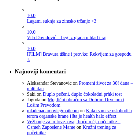
10.0
Lagami suknja za zimsko trčanje <3
10.0
Vila Davidović – beg iz grada u hlad i raj
10.0
[FILM] Bravura tišine i psovke: Rekvijem za gospođu
J.
Najnoviji komentari
Aleksandar Stevanovic
on
Promeni život za 30! dana –
nulti dan
Saki
on
Duplo pečeni, duplo čokoladni prhki tost
Jagoda
on
Moj lični obračun sa Dobrim Drvetom i
Lošim Prevodom
mladenadamovicgmailcom
on
Kako sam se oslobodila
terora organske hrane i šta je health halo effect
Vežbanje za trutove, ovaj, hoću reći, početnike –
Osmeh Zaposlene Mame
on
Kružni trening za
početnike