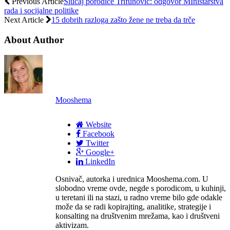
Previous Article
Slučaj porodice Trifunović: odgovor MInistarstva
rada i socijalne politike
Next Article
15 dobrih razloga zašto žene ne treba da trče
About Author
Mooshema
Website
Facebook
Twitter
Google+
LinkedIn
Osnivač, autorka i urednica Mooshema.com. U
slobodno vreme ovde, negde s porodicom, u kuhinji,
u teretani ili na stazi, u radno vreme bilo gde odakle
može da se radi kopirajting, analitike, strategije i
konsalting na društvenim mrežama, kao i društveni
aktivizam.