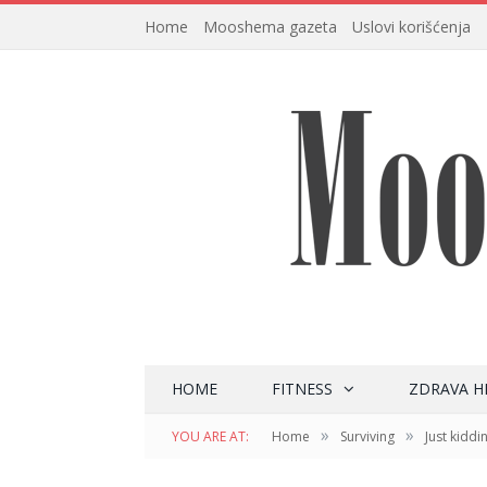
Home
Mooshema gazeta
Uslovi korišćenja
HOME
FITNESS
ZDRAVA H
»
»
YOU ARE AT:
Home
Surviving
Just kiddi