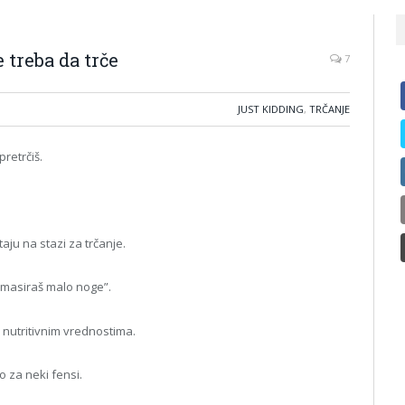
 treba da trče
7
JUST KIDDING
,
TRČANJE
pretrčiš.
etaju na stazi za trčanje.
izmasiraš malo noge”.
 nutritivnim vrednostima.
o za neki fensi.