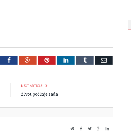
tter
Facebook
Google+
Pinterest
LinkedIn
Tumblr
Email
E
NEXT ARTICLE
o
Život počinje sada
Website
Facebook
Twitter
Google+
LinkedIn