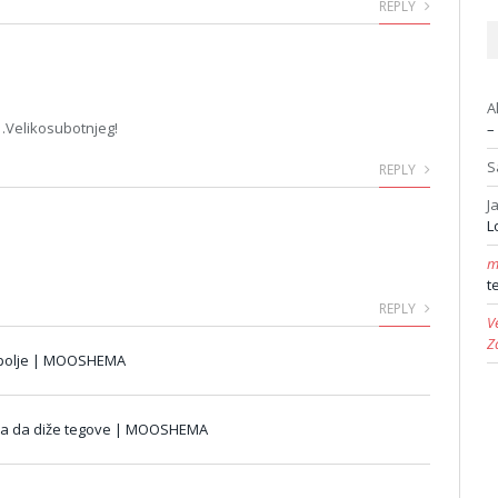
REPLY
A
a…Velikosubotnjeg!
–
S
REPLY
J
L
m
t
REPLY
V
Z
napolje | MOOSHEMA
eba da diže tegove | MOOSHEMA