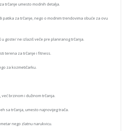
a za trčanje umesto modnih detalja.
adi patika za trčanje, nego o modnim trendovima obuće za ovu
eš u goste/ ne izlaziš veče pre planiranog trčanja.
i terena za trčanje i fitness.
ego za kozmetičarku.
, već brzinom i dužinom trčanja.
peh sa trčanja, umesto najnovijeg trača.
smetar nego zlatnu narukvicu.