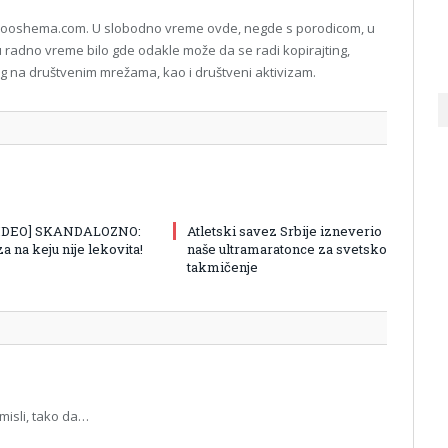
 Mooshema.com. U slobodno vreme ovde, negde s porodicom, u
i, u radno vreme bilo gde odakle može da se radi kopirajting,
ting na društvenim mrežama, kao i društveni aktivizam.
VIDEO] SKANDALOZNO:
Atletski savez Srbije izneverio
a na keju nije lekovita!
naše ultramaratonce za svetsko
takmičenje
misli, tako da…