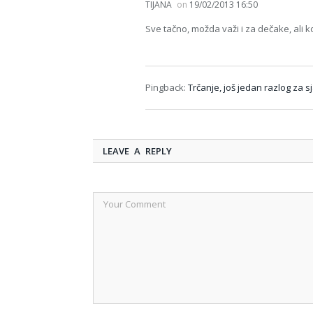
TIJANA
on
19/02/2013 16:50
Sve tačno, možda važi i za dečake, ali 
Pingback:
Trčanje, još jedan razlog za s
LEAVE A REPLY