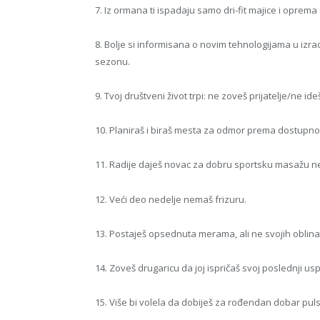
7. Iz ormana ti ispadaju samo dri-fit majice i oprem
8. Bolje si informisana o novim tehnologijama u izr
sezonu.
9. Tvoj društveni život trpi: ne zoveš prijatelje/ne id
10. Planiraš i biraš mesta za odmor prema dostupnost
11. Radije daješ novac za dobru sportsku masažu n
12. Veći deo nedelje nemaš frizuru.
13. Postaješ opsednuta merama, ali ne svojih oblina
14. Zoveš drugaricu da joj ispričaš svoj poslednji us
15. Više bi volela da dobiješ za rođendan dobar pul