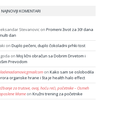
NAJNOVIJI KOMENTARI
leksandar Stevanovic
on
Promeni život za 30! dana
 nulti dan
aki
on
Duplo pečeni, duplo čokoladni prhki tost
agoda
on
Moj lični obračun sa Dobrim Drvetom i
ošim Prevodom
ladenadamovicgmailcom
on
Kako sam se oslobodila
erora organske hrane i šta je health halo effect
ežbanje za trutove, ovaj, hoću reći, početnike – Osmeh
aposlene Mame
on
Kružni trening za početnike