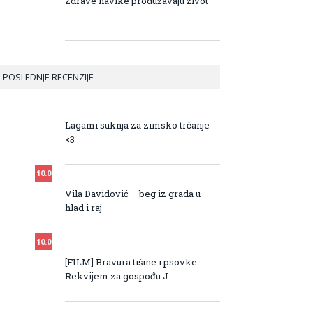
Zdrave navike produžavaju život
POSLEDNJE RECENZIJE
10.0
Lagami suknja za zimsko trčanje
<3
10.0
Vila Davidović – beg iz grada u
hlad i raj
10.0
[FILM] Bravura tišine i psovke:
Rekvijem za gospođu J.