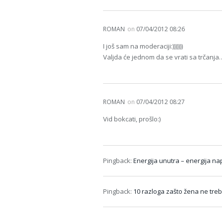
ROMAN
on
07/04/2012 08:26
I još sam na moderaciji:)))))))
Valjda će jednom da se vrati sa trčanj
ROMAN
on
07/04/2012 08:27
Vid bokcati, prošlo:)
Pingback:
Energija unutra – energija 
Pingback:
10 razloga zašto žena ne tr