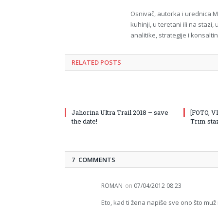
Osnivač, autorka i urednica
kuhinji, u teretani ili na staz
analitike, strategije i konsal
RELATED POSTS
Jahorina Ultra Trail 2018 – save
[FOTO, 
the date!
Trim staz
7 COMMENTS
ROMAN
on
07/04/2012 08:23
Eto, kad ti žena napiše sve ono što muž 