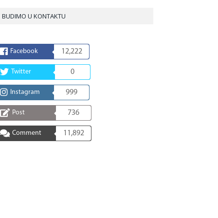
BUDIMO U KONTAKTU
Facebook
12,222
Twitter
0
Instagram
999
Post
736
Comment
11,892