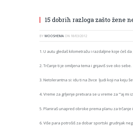
15 dobrih razloga zašto žene ne
BY
MOOSHEMA
ON
18/03/2012
1. U autu gledaš kilometražu i razdaljine koje ćeš da 
2. Trčanje ti je omiljena tema i gnjaviš sve oko sebe.
3. Netolerantna si: idu ti na živce ljudi koji na keju š
4. Vreme za grljenje pretvara se u vreme za “‘aj mi 
5. Planiraš unapred obroke prema planu za trčanje i
6. Više para potrošiš za dobar sportski grudnjak neg