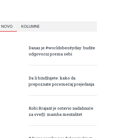
NOVO
KOLUMNE
Danas je #worldobesityday: budite
odgovorni prema sebi
Da li bindžujete: kako da
prepoznate poremećaj prejedanja
Kobi Brajant je ostavio nadahnuće
za sve(t): mamba mentalitet