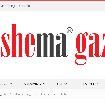
Marketing
Kontakt
RAVA
SURVIVING
CSI
LIFESTYLE
»
ng
15 dobrih razloga zašto žene ne treba da trče