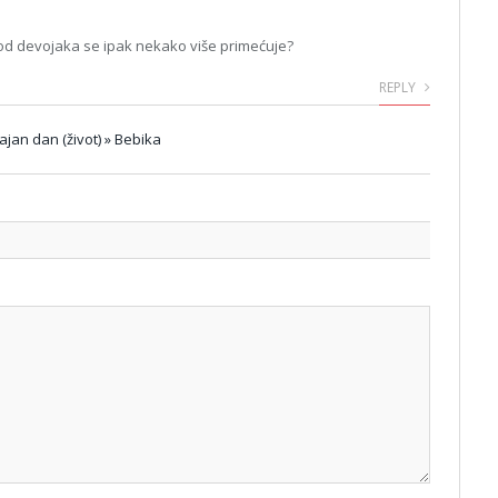
kod devojaka se ipak nekako više primećuje?
REPLY
jajan dan (život) » Bebika