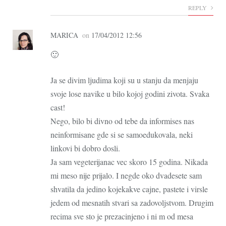
REPLY
MARICA
on
17/04/2012 12:56
🙂
Ja se divim ljudima koji su u stanju da menjaju
svoje lose navike u bilo kojoj godini zivota. Svaka
cast!
Nego, bilo bi divno od tebe da informises nas
neinformisane gde si se samoedukovala, neki
linkovi bi dobro dosli.
Ja sam vegeterijanac vec skoro 15 godina. Nikada
mi meso nije prijalo. I negde oko dvadesete sam
shvatila da jedino kojekakve cajne, pastete i virsle
jedem od mesnatih stvari sa zadovoljstvom. Drugim
recima sve sto je prezacinjeno i ni m od mesa