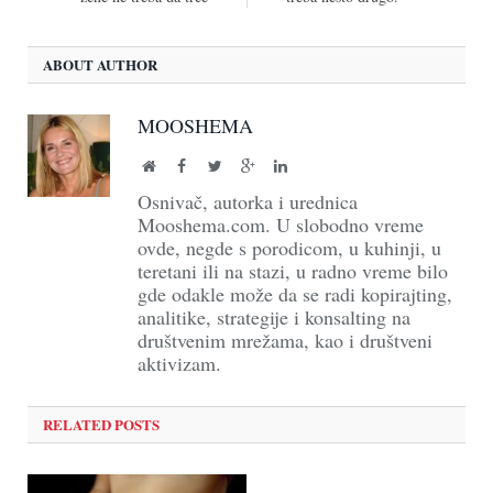
ABOUT AUTHOR
MOOSHEMA
Website
Facebook
Twitter
Google+
LinkedIn
Osnivač, autorka i urednica
Mooshema.com. U slobodno vreme
ovde, negde s porodicom, u kuhinji, u
teretani ili na stazi, u radno vreme bilo
gde odakle može da se radi kopirajting,
analitike, strategije i konsalting na
društvenim mrežama, kao i društveni
aktivizam.
RELATED POSTS