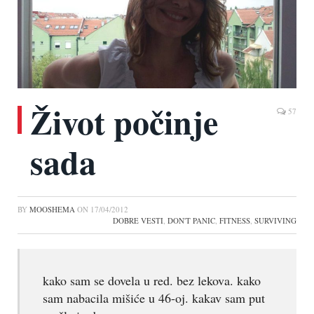
Život počinje
57
sada
BY
MOOSHEMA
ON
17/04/2012
DOBRE VESTI
,
DON'T PANIC
,
FITNESS
,
SURVIVING
kako sam se dovela u red. bez lekova. kako
sam nabacila mišiće u 46-oj. kakav sam put