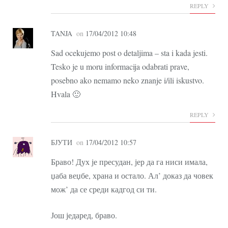
REPLY
TANJA
on
17/04/2012 10:48
Sad ocekujemo post o detaljima – sta i kada jesti.
Tesko je u moru informacija odabrati prave,
posebno ako nemamo neko znanje i/ili iskustvo.
Hvala 🙂
REPLY
БЈУТИ
on
17/04/2012 10:57
Браво! Дух је пресудан, јер да га ниси имала,
џаба веџбе, храна и остало. Ал’ доказ да човек
мож’ да се среди кадгод си ти.
Још једаред, браво.