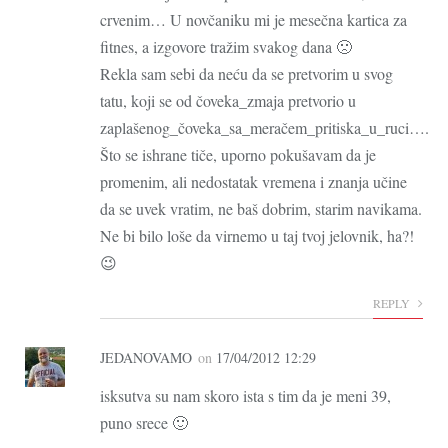
crvenim… U novčaniku mi je mesečna kartica za
fitnes, a izgovore tražim svakog dana 🙁
Rekla sam sebi da neću da se pretvorim u svog
tatu, koji se od čoveka_zmaja pretvorio u
zaplašenog_čoveka_sa_meračem_pritiska_u_ruci….
Što se ishrane tiče, uporno pokušavam da je
promenim, ali nedostatak vremena i znanja učine
da se uvek vratim, ne baš dobrim, starim navikama.
Ne bi bilo loše da virnemo u taj tvoj jelovnik, ha?!
😉
REPLY
JEDANOVAMO
on
17/04/2012 12:29
isksutva su nam skoro ista s tim da je meni 39,
puno srece 🙂