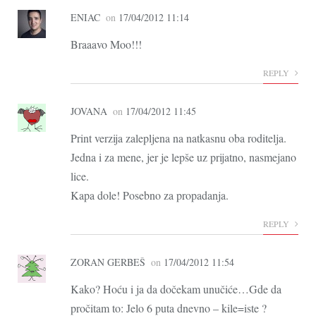
ENIAC
on
17/04/2012 11:14
Braaavo Moo!!!
REPLY
JOVANA
on
17/04/2012 11:45
Print verzija zalepljena na natkasnu oba roditelja.
Jedna i za mene, jer je lepše uz prijatno, nasmejano
lice.
Kapa dole! Posebno za propadanja.
REPLY
ZORAN GERBEŠ
on
17/04/2012 11:54
Kako? Hoću i ja da dočekam unučiće…Gde da
pročitam to: Jelo 6 puta dnevno – kile=iste ?