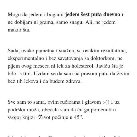
jedem šest puta dnevno
Mogu da jedem i bogami
i
ne dobijam ni grama, samo snagu. Ali, ne jedem
makar šta.
Sada, ovako pametna i snažna, sa ovakim rezultatima,
eksperimentalno i bez savetovanja sa doktorkom, ne
pijem ovog meseca ni lek za holesterol. Javiću šta je
bilo s tim. Uzdam se da sam na pravom putu da živim
bez tih lekova i da budem zdrava.
Sve sam to sama, ovim ručicama i glavom :-)) I uz
podršku muža, obećala sam da ću ga pomenuti u
svojoj knjizi “Život počinje u 45”.