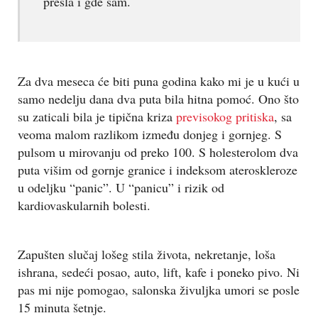
prešla i gde sam.
Za dva meseca će biti puna godina kako mi je u kući u
samo nedelju dana dva puta bila hitna pomoć. Ono što
su zaticali bila je tipična kriza
previsokog pritiska
, sa
veoma malom razlikom između donjeg i gornjeg. S
pulsom u mirovanju od preko 100. S holesterolom dva
puta višim od gornje granice i indeksom ateroskleroze
u odeljku “panic”. U “panicu” i rizik od
kardiovaskularnih bolesti.
Zapušten slučaj lošeg stila života, nekretanje, loša
ishrana, sedeći posao, auto, lift, kafe i poneko pivo. Ni
pas mi nije pomogao, salonska živuljka umori se posle
15 minuta šetnje.