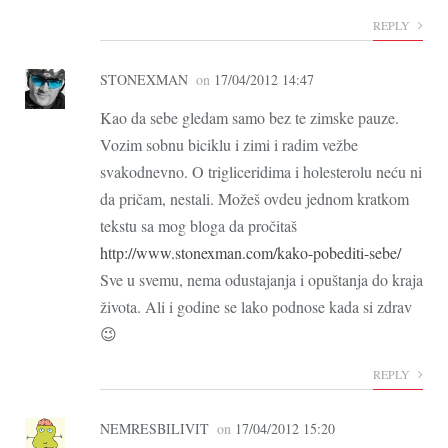
REPLY
STONEXMAN
on
17/04/2012 14:47
Kao da sebe gledam samo bez te zimske pauze.
Vozim sobnu biciklu i zimi i radim vežbe
svakodnevno. O trigliceridima i holesterolu neću ni
da pričam, nestali. Možeš ovdeu jednom kratkom
tekstu sa mog bloga da pročitaš
http://www.stonexman.com/kako-pobediti-sebe/
Sve u svemu, nema odustajanja i opuštanja do kraja
života. Ali i godine se lako podnose kada si zdrav
😉
REPLY
NEMRESBILIVIT
on
17/04/2012 15:20