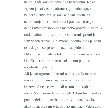
nema. Tada sam odlucila da i to izbacim. Kako
vegeterijanci cesto nadomescuju nedostajuce
kalorije slatkisima, ja sam se dosta bacila na
edukovanje o pripremi voca i povrca. Te mi je
danas smehotresno kada me neko pozove u goste, a
onda padne u trans od brige sta da mi spremi jer
sam vegeterijanac. Uglavnom, poenta je da ja dosta
osluskujem svoje telo i pazim sta jedem.
Nikad nisam imala celulit npr., problema sa kozom
i sl. Cak sam i probleme s ciklusom podosta
regulisala dijetama.
Ali jedan ogroman deo mi nedostaje. Ja nemam
misice, niti imam snage za neke vece fizicke
izazove. Smesno zvuci, ali nisam ih nikada ni
imala. S obzirom da poslednjih 3-4 godine bar dva
puta nedeljno imam bar po sat vremena fizicke
aktivnosti, plus mi setamo kao manijaci. Vikendom