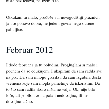
ništa bez lekova, pa izem ti to.
Otkukam tu malo, prođoše svi novogodišnji praznici,
ja sve ponovo dobra, ne jedem govna nego ovsene
pahuljice.
Februar 2012
I dođe februar i ja tu poludim. Progluglam si malo i
počnem da se edukujem. I ukapiram da sam radila sve
na prc. Da sam mnogo grešila i da sam izgubila dosta
vremena koje sam mogla pametnije da iskoristim. Da
to što sam radila skoro ništa ne valja. Ok, nije bilo
loše, ali je bilo sve na pola i nedovoljno, ili ne
dovoljno tačno.