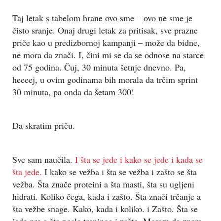
Taj letak s tabelom hrane ovo sme – ovo ne sme je
čisto sranje. Onaj drugi letak za pritisak, sve prazne
priče kao u predizbornoj kampanji – može da bidne,
ne mora da znači. I, čini mi se da se odnose na starce
od 75 godina. Čuj, 30 minuta šetnje dnevno. Pa,
heeeej, u ovim godinama bih morala da trčim sprint
30 minuta, pa onda da šetam 300!
Da skratim priču.
Sve sam naučila.
I šta se jede i kako se jede i kada se
šta jede.
I kako se vežba i šta se vežba i zašto se šta
vežba. Šta znače proteini a šta masti, šta su ugljeni
hidrati. Koliko čega, kada i zašto. Šta znači trčanje a
šta vežbe snage. Kako, kada i koliko. i Zašto. Šta se
jede pre a šta posle treninga i zašto. Moram da znam