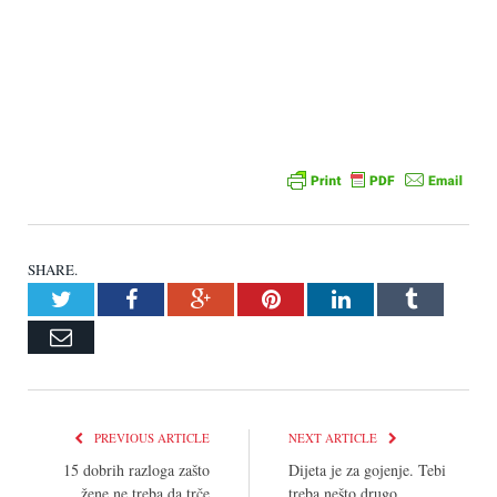
SHARE.
Twitter
Facebook
Google+
Pinterest
LinkedIn
Tumblr
Email
PREVIOUS ARTICLE
NEXT ARTICLE
15 dobrih razloga zašto
Dijeta je za gojenje. Tebi
žene ne treba da trče
treba nešto drugo.