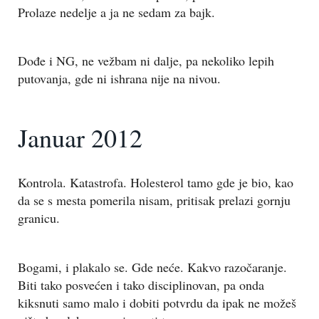
Prolaze nedelje a ja ne sedam za bajk.
Dođe i NG, ne vežbam ni dalje, pa nekoliko lepih
putovanja, gde ni ishrana nije na nivou.
Januar 2012
Kontrola. Katastrofa. Holesterol tamo gde je bio, kao
da se s mesta pomerila nisam, pritisak prelazi gornju
granicu.
Bogami, i plakalo se. Gde neće. Kakvo razočaranje.
Biti tako posvećen i tako disciplinovan, pa onda
kiksnuti samo malo i dobiti potvrdu da ipak ne možeš