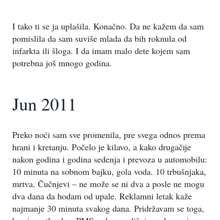
I tako ti se ja uplašila. Konačno. Da ne kažem da sam
pomislila da sam suviše mlada da bih roknula od
infarkta ili šloga. I da imam malo dete kojem sam
potrebna još mnogo godina.
Jun 2011
Preko noći sam sve promenila, pre svega odnos prema
hrani i kretanju. Počelo je kilavo, a kako drugačije
nakon godina i godina sedenja i prevoza u automobilu:
10 minuta na sobnom bajku, gola voda. 10 trbušnjaka,
mrtva. Čučnjevi – ne može se ni dva a posle ne mogu
dva dana da hodam od upale. Reklamni letak kaže
najmanje 30 minuta svakog dana. Pridržavam se toga,