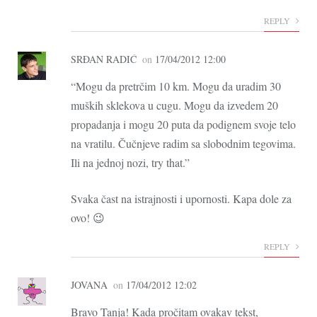
REPLY
SRĐAN RADIĆ
on
17/04/2012 12:00
“Mogu da pretrčim 10 km. Mogu da uradim 30
muških sklekova u cugu. Mogu da izvedem 20
propadanja i mogu 20 puta da podignem svoje telo
na vratilu. Čučnjeve radim sa slobodnim tegovima.
Ili na jednoj nozi, try that.”
Svaka čast na istrajnosti i upornosti. Kapa dole za
ovo! 😉
REPLY
JOVANA
on
17/04/2012 12:02
Bravo Tanja! Kada pročitam ovakav tekst,