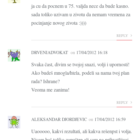
ja cu da pocnem u 75. valjda nece da bude kasno.
sada toliko uzivam u zivotu da nemam vremena za
pocinjanje novog zivota :))))
REPLY
DRVENIADVOKAT
on
17/04/2012 16:18
Svaka čast, divim se tvojoj snazi, volji i upornosti!
Ako budeš mnogla/htela, podeli sa nama tvoj plan
rada? Ishrane?
Veoma me zanima!
REPLY
ALEKSANDAR DJORDJEVIC
on
17/04/2012 16:59
Uaooooo, kakvi rezultati, ali kakva rešenpst i volja.
Nisam baš toliko zapušten ali sam na prihvatljivoj