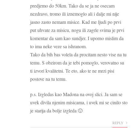
predjemo do 50km. Tako da se ja ne osecam
nezdravo, tromo ili iznemoglo ali i dalje mi nije
jasno zasto nemam misice. Kad me ljudi po prvi
put uhvate za misicu, nogu ili zagrle svima je prvi
komentar da sam kao sundjer. I uporno mislim da
to ima neke veze sa ishranom.
Tako da bih bas volela da procitam nesto vise na tu
temu. S obzirom da je tebi pomoglo, verovatno su
ti izvori kvalitetni. Te eto, ako te ne mrzi pisi
postove na tu temu.
p.s. Izgledas kao Madona na ovoj slici. Ja sam se
uvek divila njenim misicama, i uvek mi se cinilo sto
je starija da bolje izgleda 🙂
REPLY