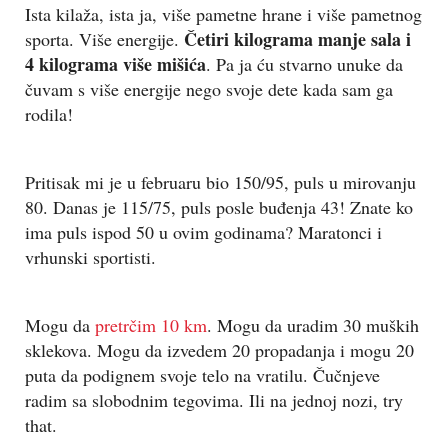
Ista kilaža, ista ja, više pametne hrane i više pametnog
Četiri kilograma manje sala i
sporta. Više energije.
4 kilograma više mišića
. Pa ja ću stvarno unuke da
čuvam s više energije nego svoje dete kada sam ga
rodila!
Pritisak mi je u februaru bio 150/95, puls u mirovanju
80. Danas je 115/75, puls posle buđenja 43! Znate ko
ima puls ispod 50 u ovim godinama? Maratonci i
vrhunski sportisti.
Mogu da
pretrčim 10 km
. Mogu da uradim 30 muških
sklekova. Mogu da izvedem 20 propadanja i mogu 20
puta da podignem svoje telo na vratilu. Čučnjeve
radim sa slobodnim tegovima. Ili na jednoj nozi, try
that.