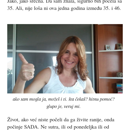
Jako, jako srećna. Da sam znala, sigurno bih počela sa
35. Ali, nije loša ni ova jedna godina između 35. i 46.
ako sam mogla ja, možeš i ti. šta čekaš? hitnu pomoć?
glupo je, veruj mi.
Život, ako već niste počeli da ga živite ranije, onda
počinje SADA. Ne sutra, ili od ponedeljka ili od