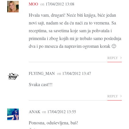
MOO
on
17/04/2012 13:08
Hvala vam, drugari! Neće biti knjiga, biće jedan
novi sajt, nadam se da ću naći za to vremena. Sa
receptima, sa savetima koje sam ja pohvatala i
primenila i zbog kojih mi je trebalo samo poslednja
dva i po meseca da napravim ogroman korak 🙂
REPLY
FLYING_MAN
on
17/04/2012 13:47
Svaka cast!!!
REPLY
ANAK
on
17/04/2012 13:55
Ponosna, oduševljena, baš!