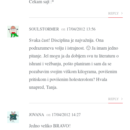
Čekam sajt :*
REPLY
SOULSTORMER
on
17/04/2012 13:56
Svaka čast! Disciplina je najvažnija. Ona
podrazumeva volju i istrajnost. 🙂 Ja imam jedno
pitanje. Jel mogu ja da dobijem svu tu literaturu o
ishrani i vežbanju, pošto planiram i sam da se
pozabavim svojim viškom kilograma, povišenim
pritiskom i povišenim holesterolom? Hvala
unapred, Tanja.
REPLY
JOVANA
on
17/04/2012 14:27
Jedno veliko BRAVO!