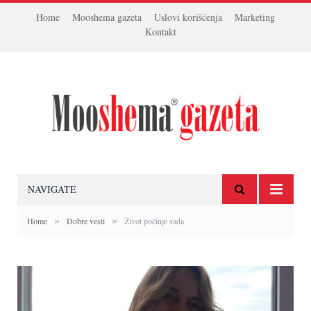
Home
Mooshema gazeta
Uslovi korišćenja
Marketing
Kontakt
NAVIGATE
»
»
Home
Dobre vesti
Život počinje sada