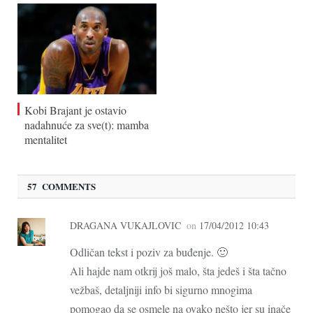
Kobi Brajant je ostavio
nadahnuće za sve(t): mamba
mentalitet
57 COMMENTS
DRAGANA VUKAJLOVIC
on
17/04/2012 10:43
Odličan tekst i poziv za buđenje. 🙂
Ali hajde nam otkrij još malo, šta jedeš i šta tačno
vežbaš, detaljniji info bi sigurno mnogima
pomogao da se osmele na ovako nešto jer su inače