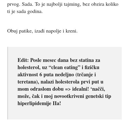
prvog. Sada. To je najbolji tajming, bez obzira koliko
ti je sada godina.
Obuj patike, izađi napolje i kreni.
Edit: Posle mesec dana bez statina za
holesterol, uz “clean eating” i fizičku
aktivnost 6 puta nedeljno (trčanje i
teretana), nalazi holesterola prvi put u
mom odraslom dobu => idealni! ‘načči,
može, čak i moj novootkriveni genetski tip
hiperlipidemije IIa!