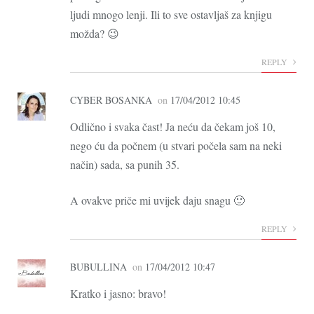
ljudi mnogo lenji. Ili to sve ostavljaš za knjigu
možda? 😉
REPLY
CYBER BOSANKA
on
17/04/2012 10:45
Odlično i svaka čast! Ja neću da čekam još 10,
nego ću da počnem (u stvari počela sam na neki
način) sada, sa punih 35.
A ovakve priče mi uvijek daju snagu 🙂
REPLY
BUBULLINA
on
17/04/2012 10:47
Kratko i jasno: bravo!