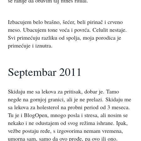
se ranije da obavim taj fitnes ritual.
Izbacujem belo brašno, šećer, beli pirinač i crveno
meso. Ubacujem tone voća i povrća. Celulit nestaje.
Svi primećuju razliku od spolja, moja porodica je
primećuje i iznutra.
Septembar 2011
Skidaju me sa lekova za pritisak, dobar je. Tamo
negde na gornjoj granici, ali je ne prelazi. Skidaju me
sa lekova za holesterol na probni period od 3 meseca.
Tu je i BlogOpen, mnogo posla i stresa, ali nosim se
nekako i ne odustajem od svog režima ishrane. Ipak,
vežbe postaju ređe, s izgovorima nemam vremena,
umorna sam, samo da ovo prođe, pa ovo ili ono.