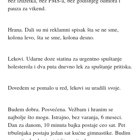
bez izuzetka, bez PMS-a, bez godišnjeg odmora i
pauza za vikend.
Hrana. Dali su mi reklamni spisak šta se ne sme,
kolona levo, šta se sme, kolona desno.
Lekovi. Udarne doze statina za urgentno spuštanje
holesterola i dva puta dnevno lek za spuštanje pritiska.
Dovedem se pomalo u red, lekovi su uradili svoje.
Budem dobra. Posvećena. Vežbam i hranim se
najbolje što mogu. Istrajno, bez varanja, 6 meseci.
Dan za danom, 10 minuta bajka postaje ceo sat. Pet
trbušnjaka postaju jedan sat kućne gimnastike. Budim