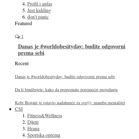
Profil i anfas
Just kidding
don’t panic
Featured
1
Danas je #worldobesityday: budite odgovorni
prema sebi
Recent
Danas je #worldobesityday: budite odgovorni prema sebi
Da li bindžujete: kako da prepoznate poremećaj prejedanja
Kobi Brajant je ostavio nadahnuće za sve(t): mamba mentalitet
CSI
Fitness&Wellness
Dijete
Hrana
Sportska oprema