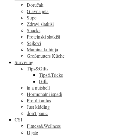
Doručak
Glavna jela
Supe
Zdravi slatkiši
Snacks
Proteinski slatkiši
Šejkovi
Mamina kuhinja
Großmutters Küche
Surviving
Tips&Gifts
Tips&Tricks
Gifts
in a nutshell
Hormonalni ispadi
Profil i anfas
Just kidding
don’t panic
CSI
Fitness&Wellness
Dijete