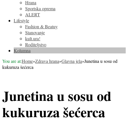
Hrana
Sportska oprema
ALERT
Lifestyle
Fashion & Beatuy
Stanovanje
kult.ura!
Roditeljstvo
Kolumna
You are at:
Home
»
Zdrava hrana
»
Glavna jela
»
Junetina u sosu od
kukuruza šećerca
Junetina u sosu od
kukuruza šećerca