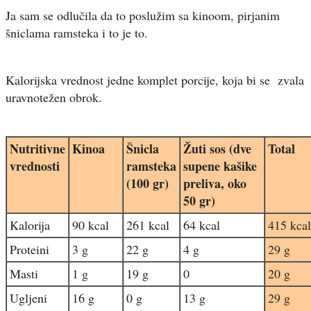
Ja sam se odlučila da to poslužim sa kinoom, pirjanim
šniclama ramsteka i to je to.
Kalorijska vrednost jedne komplet porcije, koja bi se zvala
uravnotežen obrok.
Nutritivne
Kinoa
Šnicla
Žuti sos (dve
Total
vrednosti
ramsteka
supene kašike
(100 gr)
preliva, oko
50 gr)
Kalorija
90 kcal
261 kcal
64 kcal
415 kcal
Proteini
3 g
22 g
4 g
29 g
Masti
1 g
19 g
0
20 g
Ugljeni
16 g
0 g
13 g
29 g