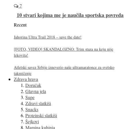
7
10 stvari kojima me je naučila sportska povreda
Recent
Jahorina Ultra Trail 2018 – save the date!
[FOTO, VIDEO] SKANDALOZNO: Trim staza na keju nije
lekovita!
Atletski savez Srbije izneverio naše ultramaratonce za svetsko
takmičenje
Zdrava hrava
Doručak
Glavna jela
Supe
Zdravi slatkiši
Snacks
Proteinski slatkiši
Šejkovi
Mamina kuhinja