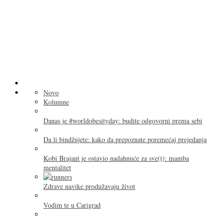
Novo
Kolumne
Danas je #worldobesityday: budite odgovorni prema sebi
Da li bindžujete: kako da prepoznate poremećaj prejedanja
Kobi Brajant je ostavio nadahnuće za sve(t): mamba
mentalitet
Zdrave navike produžavaju život
Vodim te u Carigrad