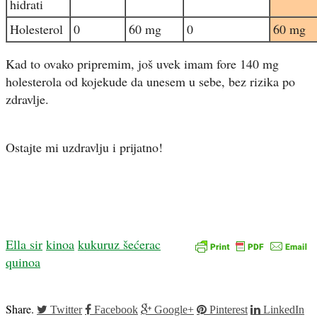
hidrati
Holesterol
0
60 mg
0
60 mg
Kad to ovako pripremim, još uvek imam fore 140 mg
holesterola od kojekude da unesem u sebe, bez rizika po
zdravlje.
Ostajte mi uzdravlju i prijatno!
Ella sir
kinoa
kukuruz šećerac
quinoa
Share.
Twitter
Facebook
Google+
Pinterest
LinkedIn