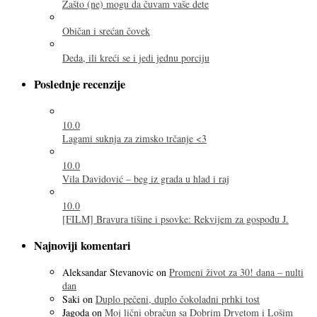
Zašto (ne) mogu da čuvam vaše dete
Običan i srećan čovek
Deda, ili kreći se i jedi jednu porciju
Poslednje recenzije
10.0
Lagami suknja za zimsko trčanje <3
10.0
Vila Davidović – beg iz grada u hlad i raj
10.0
[FILM] Bravura tišine i psovke: Rekvijem za gospođu J.
Najnoviji komentari
Aleksandar Stevanovic
on
Promeni život za 30! dana – nulti
dan
Saki
on
Duplo pečeni, duplo čokoladni prhki tost
Jagoda
on
Moj lični obračun sa Dobrim Drvetom i Lošim