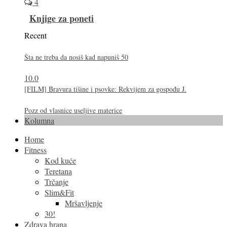
4
Knjige za poneti
Recent
Šta ne treba da nosiš kad napuniš 50
10.0
[FILM] Bravura tišine i psovke: Rekvijem za gospođu J.
Pozz od vlasnice useljive materice
Kolumna
Home
Fitness
Kod kuće
Teretana
Trčanje
Slim&Fit
Mršavljenje
30!
Zdrava hrana