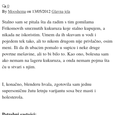
0
By
Mooshema
on
13/05/2012
Glavna jela
Stalno sam se pitala šta da radim s tim gomilama
Frikomovih smrznutih kukuruza koje stalno kupujem, a
nikada ne iskoristim. Umem da ih skuvam u vodi i
pojedem tek tako, ali to nikom drugom nije privlačno, osim
meni. Ili da ih ubacim pomalo u supicu i neke druge
povrtne mešavine, ali to bi bilo to. Kao ono, bolesna sam
ako nemam na lageru kukuruza, a onda nemam pojma šta
ću u stvari s njim.
I, konačno, blenderu hvala, zgotovila sam jednu
supersoničnu žutu letnju varijantu sosa bez masti i
holesterola.
Potrebni sastojci: