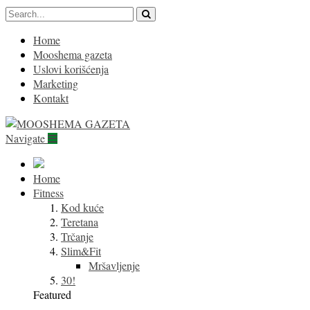
Home
Mooshema gazeta
Uslovi korišćenja
Marketing
Kontakt
Navigate
Home
Fitness
Kod kuće
Teretana
Trčanje
Slim&Fit
Mršavljenje
30!
Featured