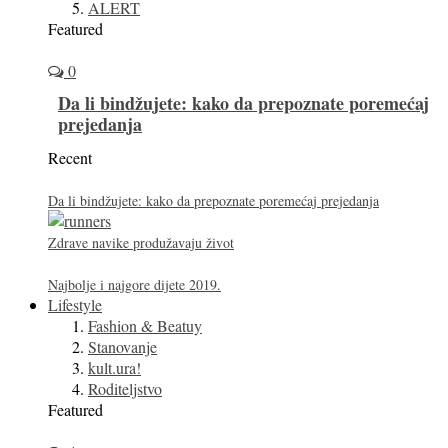
ALERT
Featured
0
Da li bindžujete: kako da prepoznate poremećaj
prejedanja
Recent
Da li bindžujete: kako da prepoznate poremećaj prejedanja
Zdrave navike produžavaju život
Najbolje i najgore dijete 2019.
Lifestyle
Fashion & Beatuy
Stanovanje
kult.ura!
Roditeljstvo
Featured