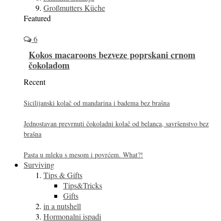
Großmutters Küche
Featured
6
Kokos macaroons bezveze poprskani crnom
čokoladom
Recent
Sicilijanski kolač od mandarina i badema bez brašna
Jednostavan prevrnuti čokoladni kolač od belanca, savršenstvo bez
brašna
Pasta u mleku s mesom i povrćem. What?!
Surviving
Tips & Gifts
Tips&Tricks
Gifts
in a nutshell
Hormonalni ispadi