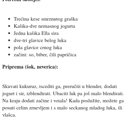
Trećina kese smrznutog graška
Kašika-dve nemasnog jogurta
Jedna kašika Ella sira
dve-tri glavice belog luka
pola glavice crnog luka
začini: so, biber, čili papričica
Priprema (šok, neverica):
Skuvati kukuruz, iscediti ga, preručiti u blender, dodati
jogurt i sir, izblendirati. Ubaciti luk pa još malo blendirati.
Na kraju dodati začine i voiala! Kada poslužite, možete ga
posuti celim zrnevljem i s malo seckanog mladog luka, ili
vlašca.