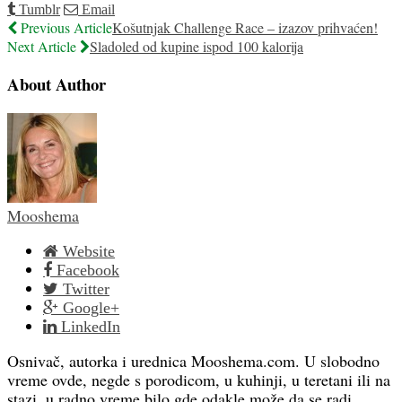
Tumblr
Email
Previous Article
Košutnjak Challenge Race – izazov prihvaćen!
Next Article
Sladoled od kupine ispod 100 kalorija
About Author
Mooshema
Website
Facebook
Twitter
Google+
LinkedIn
Osnivač, autorka i urednica Mooshema.com. U slobodno
vreme ovde, negde s porodicom, u kuhinji, u teretani ili na
stazi, u radno vreme bilo gde odakle može da se radi