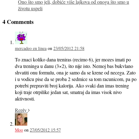
Ono što smo jeli, dobiće više lajkova od onoga što smo u
životu uspeli
4 Comments
mercadeo en linea
on
23/05/2012 21:58
To znaci koliko dana treniras (recimo 6), jer mozes imati po
dva treninga u danu (3×2), što nije isto. Nemoj bas bukvlano
shvatiti onu formulu, ona je samo da se krene od necega. Zato
i u vodicu pise da se proba 2 sedmice sa tom racunicom, pa po
potrebi prepraviti broj kalorija. Ako svaki dan imas trening
koji traje otrpilike jedan sat, smatraj da imas visok nivo
aktivnosti.
Reply
Moo
on
27/05/2012 15:57