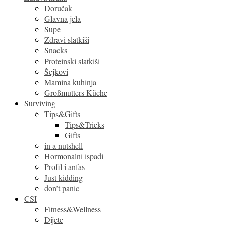
Doručak
Glavna jela
Supe
Zdravi slatkiši
Snacks
Proteinski slatkiši
Šejkovi
Mamina kuhinja
Großmutters Küche
Surviving
Tips&Gifts
Tips&Tricks
Gifts
in a nutshell
Hormonalni ispadi
Profil i anfas
Just kidding
don’t panic
CSI
Fitness&Wellness
Dijete