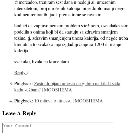
@mercadeo, treniram šest dana u nedelji ali umerenim
intenzitetom, broj utrošenih kalorija mi je duplo manji nego
kod neutreniranih ljudi. prema tome se ravnam.
budući da zapravo nemam problem s težinom, ove alatke sam
podelila s onima koji bi da startuju sa zdravim smanjem
težine, tj, zdravim smanjenjem unosa kalorija. od negde treba
krenuti, a to svakako nije izgladnjivanje sa 1200 ili manje
kalorija.
svakako, hvala na komentaru.
Reply
Pingback:
Zašto dobijam umesto da gubim na kilaži sada,
kada vežbam? | MOOSHEMA
Pingback:
10 mitova o fitnessu | MOOSHEMA
Leave A Reply