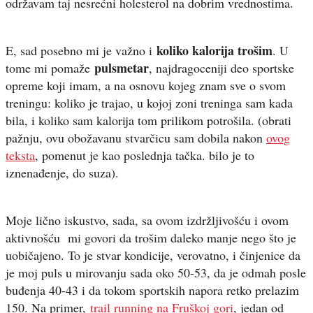
održavam taj nesrećni holesterol na dobrim vrednostima.
koliko kalorija trošim
E, sad posebno mi je važno i
. U
pulsmetar
tome mi pomaže
, najdragoceniji deo sportske
opreme koji imam, a na osnovu kojeg znam sve o svom
treningu: koliko je trajao, u kojoj zoni treninga sam kada
bila, i koliko sam kalorija tom prilikom potrošila. (obrati
pažnju, ovu obožavanu stvarčicu sam dobila nakon
ovog
teksta
, pomenut je kao poslednja tačka. bilo je to
iznenađenje, do suza).
Moje lično iskustvo, sada, sa ovom izdržljivošću i ovom
aktivnošću mi govori da trošim daleko manje nego što je
uobičajeno. To je stvar kondicije, verovatno, i činjenice da
je moj puls u mirovanju sada oko 50-53, da je odmah posle
buđenja 40-43 i da tokom sportskih napora retko prelazim
150. Na primer,
trail running na Fruškoj gori
, jedan od