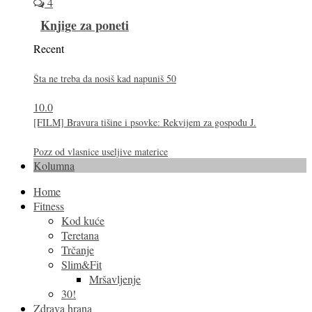
4
Knjige za poneti
Recent
Šta ne treba da nosiš kad napuniš 50
10.0
[FILM] Bravura tišine i psovke: Rekvijem za gospođu J.
Pozz od vlasnice useljive materice
Kolumna
Home
Fitness
Kod kuće
Teretana
Trčanje
Slim&Fit
Mršavljenje
30!
Zdrava hrana