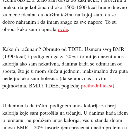
praksi, da je količina od oko 1500-1600 kcal hrane dnevno
za mene idealna da održim težinu na kojoj sam, da se
dobro nahranim i da imam snage za sve napore. To su
obroci kako sam i opisala
ovde
.
Kako ih računam? Obrnuto od TDEE. Uzmem svoj BMR
(1390 kcal) i podignem ga za 20% i to mi je dnevni unos
kalorija ako sam nekativna, danima kada se odmaram od
sporta, što je u mom slučaju jednom, maksimalno dva puta
nedeljno ako sam bolesna. (da se upoznaš s ovim
pojmovima, BMR i TDEE, pogledaj
prethodni tekst
).
U danima kada trčim, podignem unos kalorija za broj
kalorija koje sam potrošila na trčanju. U danima kada idem
u teretanu, ne podižem unos kalorija, već u standardnom
unosu BMR + 20% favorizujem procenat unetih proteina u