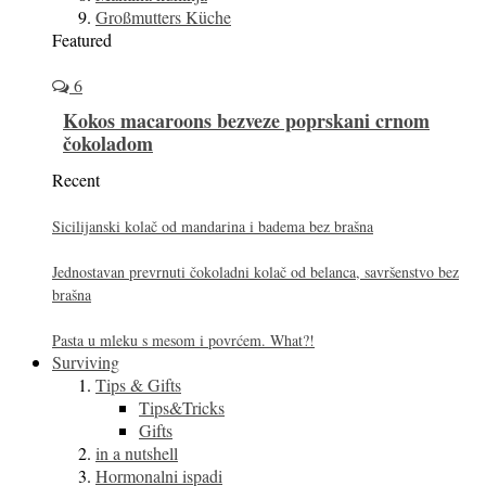
Großmutters Küche
Featured
6
Kokos macaroons bezveze poprskani crnom
čokoladom
Recent
Sicilijanski kolač od mandarina i badema bez brašna
Jednostavan prevrnuti čokoladni kolač od belanca, savršenstvo bez
brašna
Pasta u mleku s mesom i povrćem. What?!
Surviving
Tips & Gifts
Tips&Tricks
Gifts
in a nutshell
Hormonalni ispadi