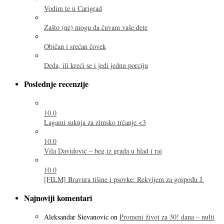
Vodim te u Carigrad
Zašto (ne) mogu da čuvam vaše dete
Običan i srećan čovek
Deda, ili kreći se i jedi jednu porciju
Poslednje recenzije
10.0
Lagami suknja za zimsko trčanje <3
10.0
Vila Davidović – beg iz grada u hlad i raj
10.0
[FILM] Bravura tišine i psovke: Rekvijem za gospođu J.
Najnoviji komentari
Aleksandar Stevanovic
on
Promeni život za 30! dana – nulti