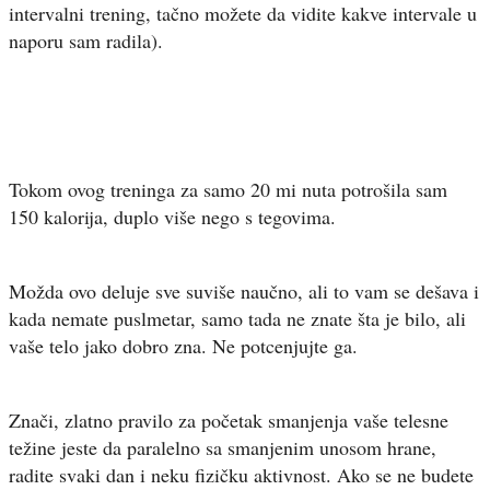
intervalni trening, tačno možete da vidite kakve intervale u
naporu sam radila).
Tokom ovog treninga za samo 20 mi nuta potrošila sam
150 kalorija, duplo više nego s tegovima.
Možda ovo deluje sve suviše naučno, ali to vam se dešava i
kada nemate puslmetar, samo tada ne znate šta je bilo, ali
vaše telo jako dobro zna. Ne potcenjujte ga.
Znači, zlatno pravilo za početak smanjenja vaše telesne
težine jeste da paralelno sa smanjenim unosom hrane,
radite svaki dan i neku fizičku aktivnost. Ako se ne budete