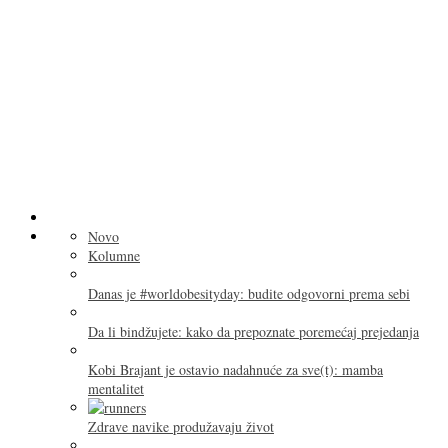
Novo
Kolumne
Danas je #worldobesityday: budite odgovorni prema sebi
Da li bindžujete: kako da prepoznate poremećaj prejedanja
Kobi Brajant je ostavio nadahnuće za sve(t): mamba
mentalitet
Zdrave navike produžavaju život