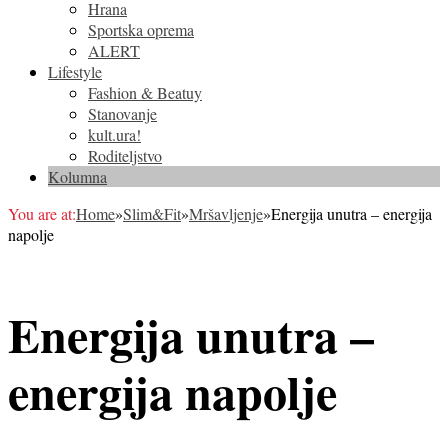
Hrana
Sportska oprema
ALERT
Lifestyle
Fashion & Beatuy
Stanovanje
kult.ura!
Roditeljstvo
Kolumna
You are at:
Home
»
Slim&Fit
»
Mršavljenje
»
Energija unutra – energija
napolje
Energija unutra –
energija napolje