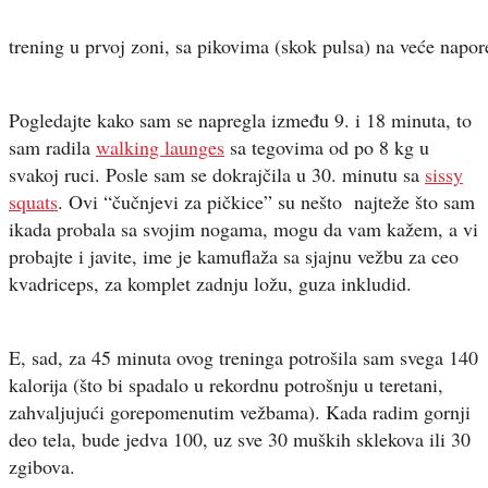
trening u prvoj zoni, sa pikovima (skok pulsa) na veće napor
Pogledajte kako sam se napregla između 9. i 18 minuta, to
sam radila
walking launges
sa tegovima od po 8 kg u
svakoj ruci. Posle sam se dokrajčila u 30. minutu sa
sissy
squats
. Ovi “čučnjevi za pičkice” su nešto najteže što sam
ikada probala sa svojim nogama, mogu da vam kažem, a vi
probajte i javite, ime je kamuflaža sa sjajnu vežbu za ceo
kvadriceps, za komplet zadnju ložu, guza inkludid.
E, sad, za 45 minuta ovog treninga potrošila sam svega 140
kalorija (što bi spadalo u rekordnu potrošnju u teretani,
zahvaljujući gorepomenutim vežbama). Kada radim gornji
deo tela, bude jedva 100, uz sve 30 muških sklekova ili 30
zgibova.