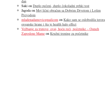
dan
Saki
on
Duplo pečeni, duplo čokoladni prhki tost
Jagoda
on
Moj lični obračun sa Dobrim Drvetom i Lošim
Prevodom
mladenadamovicgmailcom
on
Kako sam se oslobodila terora
organske hrane i šta je health halo effect
Vežbanje za trutove, ovaj, hoću reći, početnike – Osmeh
Zaposlene Mame
on
Kružni trening za početnike