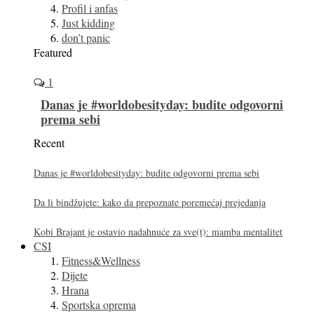
Profil i anfas
Just kidding
don’t panic
Featured
1
Danas je #worldobesityday: budite odgovorni
prema sebi
Recent
Danas je #worldobesityday: budite odgovorni prema sebi
Da li bindžujete: kako da prepoznate poremećaj prejedanja
Kobi Brajant je ostavio nadahnuće za sve(t): mamba mentalitet
CSI
Fitness&Wellness
Dijete
Hrana
Sportska oprema