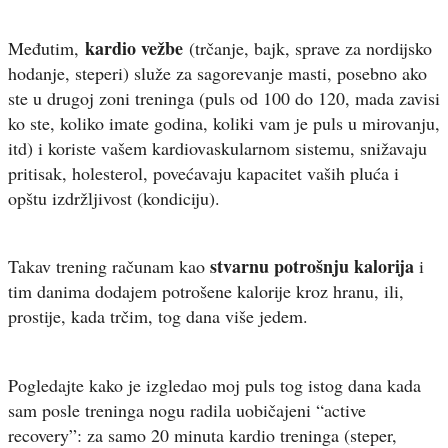
kardio vežbe
Međutim,
(trčanje, bajk, sprave za nordijsko
hodanje, steperi) služe za sagorevanje masti, posebno ako
ste u drugoj zoni treninga (puls od 100 do 120, mada zavisi
ko ste, koliko imate godina, koliki vam je puls u mirovanju,
itd) i koriste vašem kardiovaskularnom sistemu, snižavaju
pritisak, holesterol, povećavaju kapacitet vaših pluća i
opštu izdržljivost (kondiciju).
stvarnu potrošnju kalorija
Takav trening računam kao
i
tim danima dodajem potrošene kalorije kroz hranu, ili,
prostije, kada trčim, tog dana više jedem.
Pogledajte kako je izgledao moj puls tog istog dana kada
sam posle treninga nogu radila uobičajeni “active
recovery”: za samo 20 minuta kardio treninga (steper,