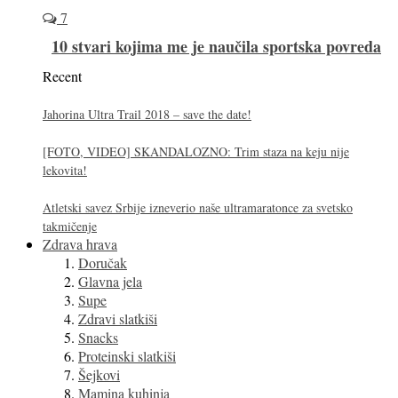
7
10 stvari kojima me je naučila sportska povreda
Recent
Jahorina Ultra Trail 2018 – save the date!
[FOTO, VIDEO] SKANDALOZNO: Trim staza na keju nije
lekovita!
Atletski savez Srbije izneverio naše ultramaratonce za svetsko
takmičenje
Zdrava hrava
Doručak
Glavna jela
Supe
Zdravi slatkiši
Snacks
Proteinski slatkiši
Šejkovi
Mamina kuhinja