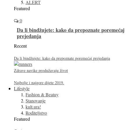
ALERT
Featured
0
Da li bindžujete: kako da prepoznate poremećaj
prejedanja
Recent
Da li bindžujete: kako da prepoznate poremećaj prejedanja
Zdrave navike produžavaju život
Najbolje i najgore dijete 2019.
Lifestyle
Fashion & Beatuy
Stanovanje
kult.ura!
Roditeljstvo
Featured