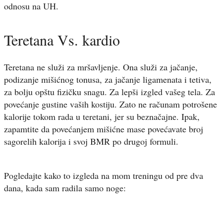
odnosu na UH.
Teretana Vs. kardio
Teretana ne služi za mršavljenje. Ona služi za jačanje,
podizanje mišićnog tonusa, za jačanje ligamenata i tetiva,
za bolju opštu fizičku snagu. Za lepši izgled vašeg tela. Za
povećanje gustine vaših kostiju. Zato ne računam potrošene
kalorije tokom rada u teretani, jer su beznačajne. Ipak,
zapamtite da povećanjem mišićne mase povećavate broj
sagorelih kalorija i svoj BMR po drugoj formuli.
Pogledajte kako to izgleda na mom treningu od pre dva
dana, kada sam radila samo noge: