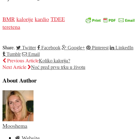
BMR
kalorije
kardio
TDEE
teretena
Share.
Twitter
Facebook
Google+
Pinterest
LinkedIn
Tumblr
Email
Previous Article
Koliko kalorija?
Next Article
Noć pred prvu trku u životu
About Author
Mooshema
Website