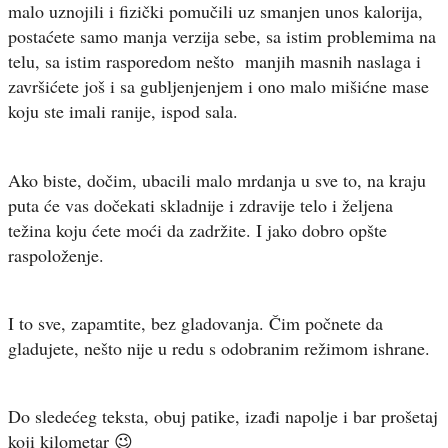
malo uznojili i fizički pomučili uz smanjen unos kalorija,
postaćete samo manja verzija sebe, sa istim problemima na
telu, sa istim rasporedom nešto manjih masnih naslaga i
završićete još i sa gubljenjenjem i ono malo mišićne mase
koju ste imali ranije, ispod sala.
Ako biste, dočim, ubacili malo mrdanja u sve to, na kraju
puta će vas dočekati skladnije i zdravije telo i željena
težina koju ćete moći da zadržite. I jako dobro opšte
raspoloženje.
I to sve, zapamtite, bez gladovanja. Čim počnete da
gladujete, nešto nije u redu s odobranim režimom ishrane.
Do sledećeg teksta, obuj patike, izađi napolje i bar prošetaj
koji kilometar 😉