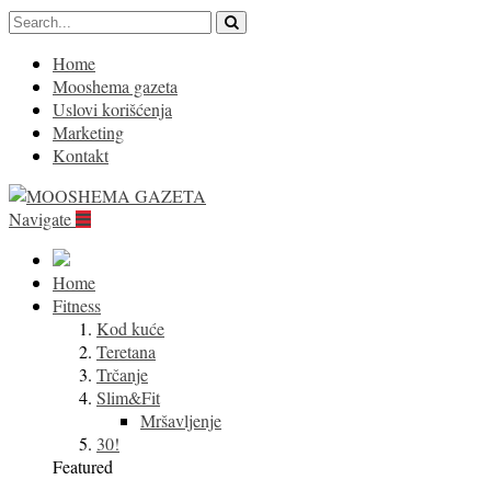
Home
Mooshema gazeta
Uslovi korišćenja
Marketing
Kontakt
Navigate
Home
Fitness
Kod kuće
Teretana
Trčanje
Slim&Fit
Mršavljenje
30!
Featured