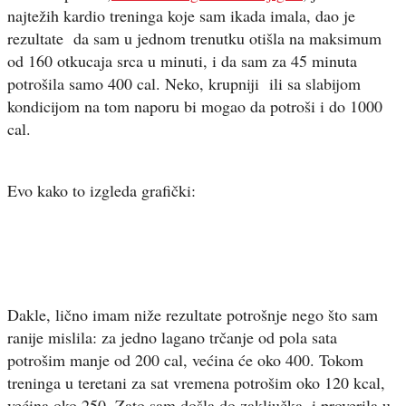
najtežih kardio treninga koje sam ikada imala, dao je
rezultate da sam u jednom trenutku otišla na maksimum
od 160 otkucaja srca u minuti, i da sam za 45 minuta
potrošila samo 400 cal. Neko, krupniji ili sa slabijom
kondicijom na tom naporu bi mogao da potroši i do 1000
cal.
Evo kako to izgleda grafički:
Dakle, lično imam niže rezultate potrošnje nego što sam
ranije mislila: za jedno lagano trčanje od pola sata
potrošim manje od 200 cal, većina će oko 400. Tokom
treninga u teretani za sat vremena potrošim oko 120 kcal,
većina oko 250. Zato sam došla do zaključka, i proverila u