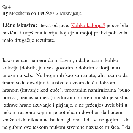
4
By
Mooshema
on
18/05/2012
Mršavljenje
Lično iskustvo:
tekst od juče,
Koliko kalorija?
je sve bila
bazična i uopštena teorija, koja je u mojoj praksi pokazala
malo drugačije rezultate.
Iako nemam nameru da mršavim, i dalje pazim koliko
kalorija (dobrih, ja uvek govorim o dobrim kalorijama)
unosim u sebe. Ne brojim ih kao sumanuta, ali, recimo da
imam sada dovoljno iskustva da znam da ću dobrom
hranom (kuvanje kod kuće), probranim namirnicama (puno
povrća, nemasna mesa) i zdravom pripremom što je suština
zdrave hrane (kuvanje i pirjanje, a ne prženje) uvek biti u
nekom rasponu koji mi je potreban i dovoljan da budem
snažna i da nikada ne budem gladna. I da se ne gojim. I da
ne gubim ove teškom mukom stvorene naznake mišića. I da