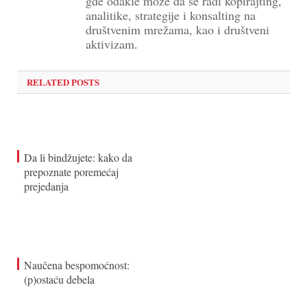
gde odakle može da se radi kopirajting,
analitike, strategije i konsalting na
društvenim mrežama, kao i društveni
aktivizam.
RELATED POSTS
Da li bindžujete: kako da
prepoznate poremećaj
prejedanja
Naučena bespomoćnost:
(p)ostaću debela