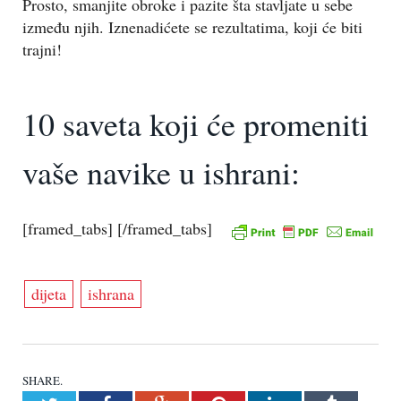
Prosto, smanjite obroke i pazite šta stavljate u sebe
između njih. Iznenadićete se rezultatima, koji će biti
trajni!
10 saveta koji će promeniti
vaše navike u ishrani:
[framed_tabs] [/framed_tabs]
dijeta
ishrana
SHARE.