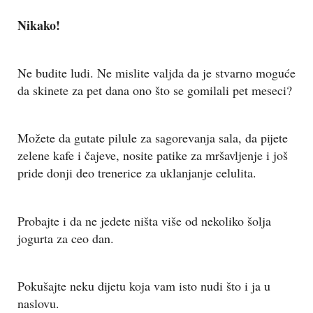
Nikako!
Ne budite ludi. Ne mislite valjda da je stvarno moguće
da skinete za pet dana ono što se gomilali pet meseci?
Možete da gutate pilule za sagorevanja sala, da pijete
zelene kafe i čajeve, nosite patike za mršavljenje i još
pride donji deo trenerice za uklanjanje celulita.
Probajte i da ne jedete ništa više od nekoliko šolja
jogurta za ceo dan.
Pokušajte neku dijetu koja vam isto nudi što i ja u
naslovu.