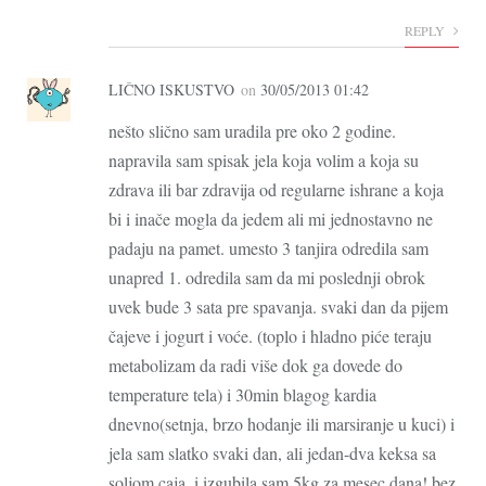
REPLY
LIČNO ISKUSTVO
on
30/05/2013 01:42
nešto slično sam uradila pre oko 2 godine.
napravila sam spisak jela koja volim a koja su
zdrava ili bar zdravija od regularne ishrane a koja
bi i inače mogla da jedem ali mi jednostavno ne
padaju na pamet. umesto 3 tanjira odredila sam
unapred 1. odredila sam da mi poslednji obrok
uvek bude 3 sata pre spavanja. svaki dan da pijem
čajeve i jogurt i voće. (toplo i hladno piće teraju
metabolizam da radi više dok ga dovede do
temperature tela) i 30min blagog kardia
dnevno(setnja, brzo hodanje ili marsiranje u kuci) i
jela sam slatko svaki dan, ali jedan-dva keksa sa
soljom caja. i izgubila sam 5kg za mesec dana! bez