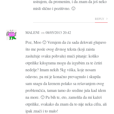
ustrajem, da promenim, i da znam da još neko
misli slično i pozitivno. 🙂
REPLY
MALENI
on
08/05/2013 20:42
Poz, Moo 🙂 Verujem da ću sada delovati glupavo
što me posle ovog divnog teksta (koji zaista
zaslužuje svaku pohvalu) muči pitanje: koliko
otprilike kilograma mogu da izgubim za te četiri
nedelje? Imam nekih 5kg viška, koje nosam
odavno, pa mi je konačno prevagnulo i skupila
sam snagu da krenem polako sa rešavanjem ovog
problemčića, taman tamo do sredine jula kad idem
na more. 🙂 Pa bih te, eto, zamolila da mi kažeš
otprilike, svakako da znam da to nije neka cifra, ali
ipak znači i to malo!