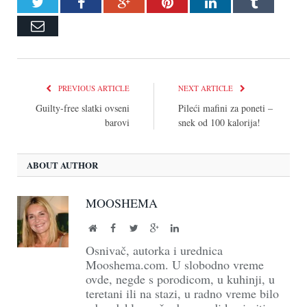
Twitter
Facebook
Google+
Pinterest
LinkedIn
Tumblr
Email
PREVIOUS ARTICLE
NEXT ARTICLE
Guilty-free slatki ovseni
Pileći mafini za poneti –
barovi
snek od 100 kalorija!
ABOUT AUTHOR
MOOSHEMA
Website
Facebook
Twitter
Google+
LinkedIn
Osnivač, autorka i urednica
Mooshema.com. U slobodno vreme
ovde, negde s porodicom, u kuhinji, u
teretani ili na stazi, u radno vreme bilo