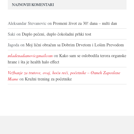
NAJNOVIJI KOMENTARI
Aleksandar Stevanovic
on
Promeni život za 30! dana – nulti dan
Saki
on
Duplo pečeni, duplo čokoladni prhki tost
Jagoda
on
Moj lični obračun sa Dobrim Drvetom i Lošim Prevodom
mladenadamovicgmailcom
on
Kako sam se oslobodila terora organske
hrane i šta je health halo effect
Vežbanje za trutove, ovaj, hoću reći, početnike – Osmeh Zaposlene
Mame
on
Kružni trening za početnike