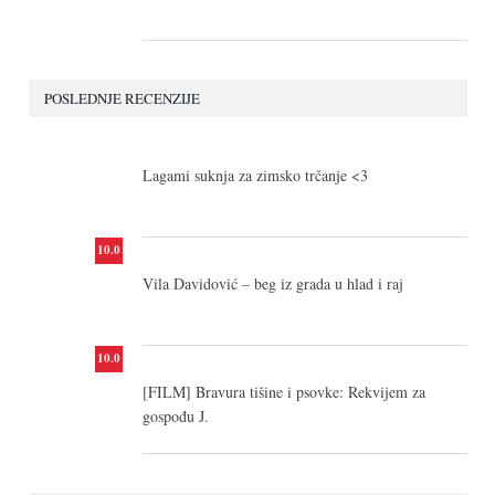
POSLEDNJE RECENZIJE
10.0
Lagami suknja za zimsko trčanje <3
10.0
Vila Davidović – beg iz grada u hlad i raj
10.0
[FILM] Bravura tišine i psovke: Rekvijem za
gospođu J.