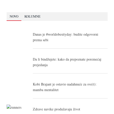
NOVO
KOLUMNE
Danas je #worldobesityday: budite odgovorni
prema sebi
Da li bindžujete: kako da prepoznate poremećaj
prejedanja
Kobi Brajant je ostavio nadahnuće za sve(t):
mamba mentalitet
Zdrave navike produžavaju život