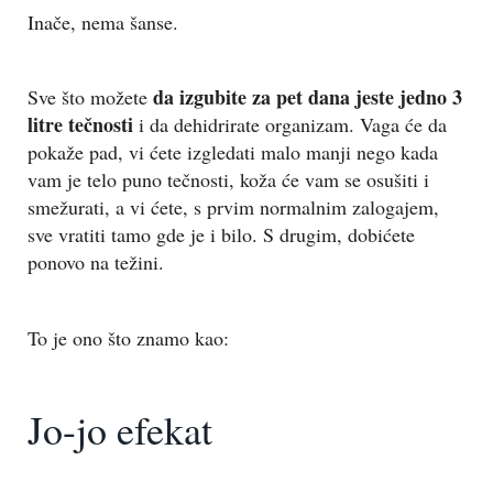
Inače, nema šanse.
da izgubite za pet dana jeste jedno 3
Sve što možete
litre tečnosti
i da dehidrirate organizam. Vaga će da
pokaže pad, vi ćete izgledati malo manji nego kada
vam je telo puno tečnosti, koža će vam se osušiti i
smežurati, a vi ćete, s prvim normalnim zalogajem,
sve vratiti tamo gde je i bilo. S drugim, dobićete
ponovo na težini.
To je ono što znamo kao:
Jo-jo efekat