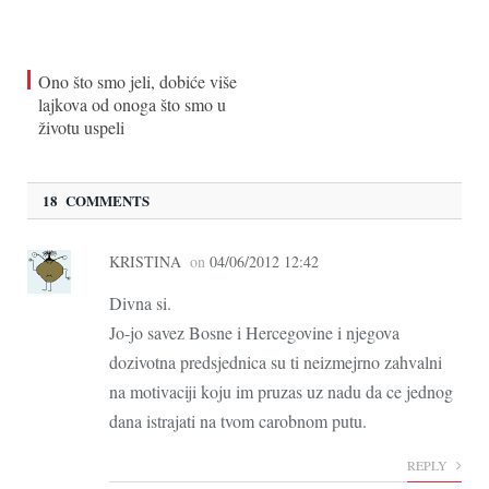
Ono što smo jeli, dobiće više
lajkova od onoga što smo u
životu uspeli
18 COMMENTS
KRISTINA
on
04/06/2012 12:42
Divna si.
Jo-jo savez Bosne i Hercegovine i njegova
dozivotna predsjednica su ti neizmejrno zahvalni
na motivaciji koju im pruzas uz nadu da ce jednog
dana istrajati na tvom carobnom putu.
REPLY