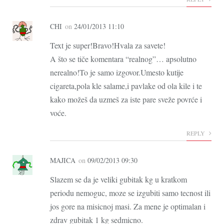
CHI
on
24/01/2013 11:10
Text je super!Bravo!Hvala za savete!
A što se tiče komentara “realnog”… apsolutno
nerealno!To je samo izgovor.Umesto kutije
cigareta,pola kle salame,i pavlake od ola kile i te
kako možeš da uzmeš za iste pare sveže povrće i
voće.
REPLY
MAJICA
on
09/02/2013 09:30
Slazem se da je veliki gubitak kg u kratkom
periodu nemoguc, moze se izgubiti samo tecnost ili
jos gore na misicnoj masi. Za mene je optimalan i
zdrav gubitak 1 kg sedmicno.