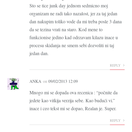
Sto se tice junk day jednom sedmicno moj
organizam ne radi tako nazalost, jer za taj jedan
dan nakupim toliko vode da mi treba posle 3 dana
da se tezina vrati na staro. Kod mene to
funkcionise jedino kad odrzavam kilazu inace u
procesu skidanja ne smem sebi dozvoliti ni taj
jedan dan.
REPLY
ANKA
on
09/02/2013 12:09
Mnogo mi se dopada ova recenica : “počnite da
jedete kao vitkija verzija sebe. Kao budući vi.”
inace i ceo tekst mi se dopao, Realan je. Super.
REPLY