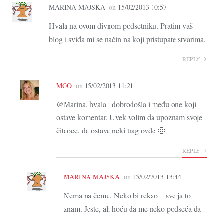
MARINA MAJSKA
on
15/02/2013 10:57
Hvala na ovom divnom podsetniku. Pratim vaš
blog i sviđa mi se način na koji pristupate stvarima.
REPLY
MOO
on
15/02/2013 11:21
@Marina, hvala i dobrodošla i među one koji
ostave komentar. Uvek volim da upoznam svoje
čitaoce, da ostave neki trag ovde 🙂
REPLY
MARINA MAJSKA
on
15/02/2013 13:44
Nema na čemu. Neko bi rekao – sve ja to
znam. Jeste, ali hoću da me neko podseća da