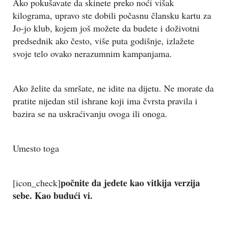
Ako pokušavate da skinete preko noći višak
kilograma, upravo ste dobili počasnu člansku kartu za
Jo-jo klub, kojem još možete da budete i doživotni
predsednik ako često, više puta godišnje, izlažete
svoje telo ovako nerazumnim kampanjama.
Ako želite da smršate, ne idite na dijetu. Ne morate da
pratite nijedan stil ishrane koji ima čvrsta pravila i
bazira se na uskraćivanju ovoga ili onoga.
Umesto toga
počnite da jedete kao vitkija verzija
[icon_check]
sebe. Kao budući vi.