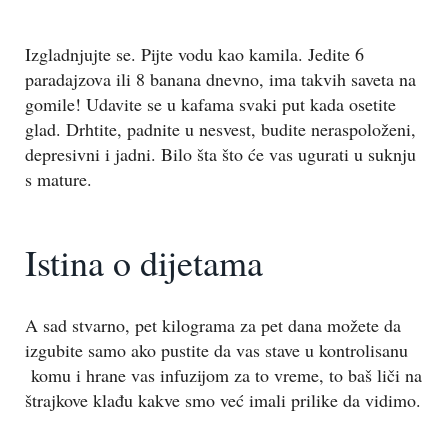
Izgladnjujte se. Pijte vodu kao kamila. Jedite 6
paradajzova ili 8 banana dnevno, ima takvih saveta na
gomile! Udavite se u kafama svaki put kada osetite
glad. Drhtite, padnite u nesvest, budite neraspoloženi,
depresivni i jadni. Bilo šta što će vas ugurati u suknju
s mature.
Istina o dijetama
A sad stvarno, pet kilograma za pet dana možete da
izgubite samo ako pustite da vas stave u kontrolisanu
komu i hrane vas infuzijom za to vreme, to baš liči na
štrajkove klađu kakve smo već imali prilike da vidimo.