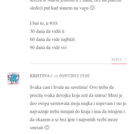
sledeći put kad stanem na vagu 🙂
I baš to, u #10:
30 dana da vidiš ti
60 dana da vide najbliži
90 dana da vide svi
REPLY
KRISTINA:)
on
03/07/2012 15:02
Svaka cast i hvala na savetima! Ovo treba da
procita svaka devojka koja zeli da smrsa! Meni je
deo ovoga savetovala moja majka i uspevam i sto je
najvaznije treba istrajati do kraja i ima da istrajem i
da okazem a se bez ijete i napornih vezbi moze
smrsati 🙂