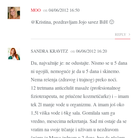
MOO
on
04/06/2012 16:50
@Kristina, pozdravljam Jojo savez BiH 🙂
REPLY
SANDRA KRAVITZ
on
06/06/2012 16:20
Da, najvažnije je: ne odustajte. Nismo se u 5 dana
ni ugojili, nemoguće je da u 5 dana i skinemo.
Nema rešenja (zdravog i trajnog) preko noći.
12 tretmana anticelulit masaže (profesionalnog
fizioterapeuta, ne priučene kozmetičarke) i – imam
tek 2l manje vode u organizmu. A imam još oko
1,5l viška vode i 6kg sala. Gomilala sam ga
vredno, mesecima nekretanja. Sad mi ostaje da se
vratim na svoje trčanje i uživam u nezdravom
šećeru iz Marsa jednom u 2 dana, bez da plačem