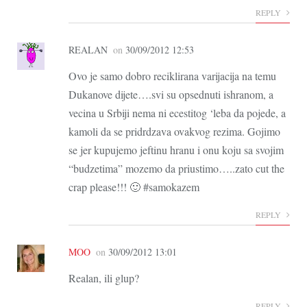
REPLY
REALAN
on
30/09/2012 12:53
Ovo je samo dobro reciklirana varijacija na temu
Dukanove dijete….svi su opsednuti ishranom, a
vecina u Srbiji nema ni ecestitog ‘leba da pojede, a
kamoli da se pridrdzava ovakvog rezima. Gojimo
se jer kupujemo jeftinu hranu i onu koju sa svojim
“budzetima” mozemo da priustimo…..zato cut the
crap please!!! 🙂 #samokazem
REPLY
MOO
on
30/09/2012 13:01
Realan, ili glup?
REPLY