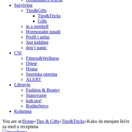
Surviving
Tips&Gifts
Tips&Tricks
Gifts
in a nutshell
Hormonalni ispadi
Profil i anfas
Just kidding
don’t panic
CSI
Fitness&Wellness
Dijete
Hrana
Sportska oprema
ALERT
Lifestyle
Fashion & Beatuy
Stanovanje
kult.ura!
Roditeljstvo
Kolumna
You are at:
Home
»
Tips & Gifts
»
Tips&Tricks
»
Kako da menjam šećer
za med u receptima