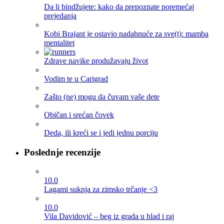
Da li bindžujete: kako da prepoznate poremećaj
prejedanja
Kobi Brajant je ostavio nadahnuće za sve(t): mamba
mentalitet
Zdrave navike produžavaju život
Vodim te u Carigrad
Zašto (ne) mogu da čuvam vaše dete
Običan i srećan čovek
Deda, ili kreći se i jedi jednu porciju
Poslednje recenzije
10.0
Lagami suknja za zimsko trčanje <3
10.0
Vila Davidović – beg iz grada u hlad i raj