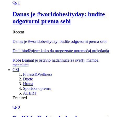
1
Danas je #worldobesityday: budite
odgovorni prema sebi
Recent
Danas je #worldobesityday: budite odgovorni prema sebi
Da li bindžujete: kako da prepoznate poremećaj prejedanja
Kobi Brajant je ostavio nadahnuće za sve(t): mamba
mentalitet
CSI
Fitness&Wellness
Dijete
Hrana
Sportska oprema
ALERT
Featured
0