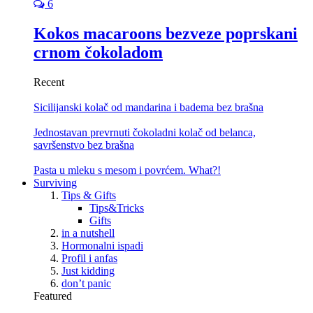
6
Kokos macaroons bezveze poprskani
crnom čokoladom
Recent
Sicilijanski kolač od mandarina i badema bez brašna
Jednostavan prevrnuti čokoladni kolač od belanca,
savršenstvo bez brašna
Pasta u mleku s mesom i povrćem. What?!
Surviving
Tips & Gifts
Tips&Tricks
Gifts
in a nutshell
Hormonalni ispadi
Profil i anfas
Just kidding
don’t panic
Featured