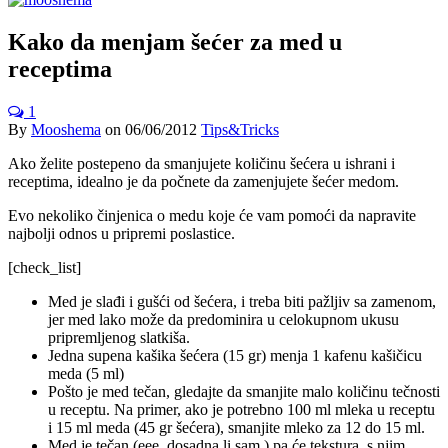
Kako da menjam šećer za med u
receptima
1
By
Mooshema
on
06/06/2012
Tips&Tricks
Ako želite postepeno da smanjujete količinu šećera u ishrani i
receptima, idealno je da počnete da zamenjujete šećer medom.
Evo nekoliko činjenica o medu koje će vam pomoći da napravite
najbolji odnos u pripremi poslastice.
[check_list]
Med je slađi i gušći od šećera, i treba biti pažljiv sa zamenom,
jer med lako može da predominira u celokupnom ukusu
pripremljenog slatkiša.
Jedna supena kašika šećera (15 gr) menja 1 kafenu kašičicu
meda (5 ml)
Pošto je med tečan, gledajte da smanjite malo količinu tečnosti
u receptu. Na primer, ako je potrebno 100 ml mleka u receptu
i 15 ml meda (45 gr šećera), smanjite mleko za 12 do 15 ml.
Med je tečan (eee, dosadna li sam ) pa će tekstura, s njim