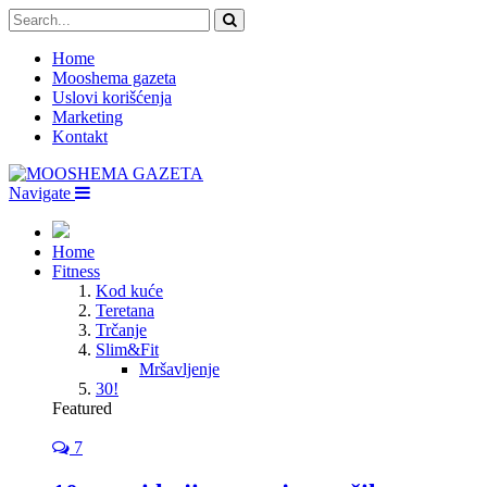
Home
Mooshema gazeta
Uslovi korišćenja
Marketing
Kontakt
Navigate
Home
Fitness
Kod kuće
Teretana
Trčanje
Slim&Fit
Mršavljenje
30!
Featured
7