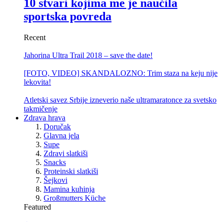
10 stvari kojima me je naučila
sportska povreda
Recent
Jahorina Ultra Trail 2018 – save the date!
[FOTO, VIDEO] SKANDALOZNO: Trim staza na keju nije
lekovita!
Atletski savez Srbije izneverio naše ultramaratonce za svetsko
takmičenje
Zdrava hrava
Doručak
Glavna jela
Supe
Zdravi slatkiši
Snacks
Proteinski slatkiši
Šejkovi
Mamina kuhinja
Großmutters Küche
Featured