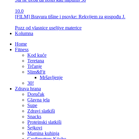
10.0
[FILM] Bravura tišine i psovke: Rekvijem za gospođu J.
Pozz od vlasnice useljive materice
Kolumna
Home
Fitness
Kod kuće
Teretana
Trčanje
Slim&Fit
Mršavljenje
30!
Zdrava hrana
Doručak
Glavna jela
Supe
Zdravi slatkiši
Snacks
Proteinski slatkiši
Šejkovi
Mamina kuhinja
Großmutters Küche