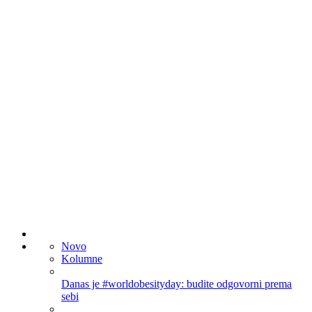
Novo
Kolumne
Danas je #worldobesityday: budite odgovorni prema
sebi