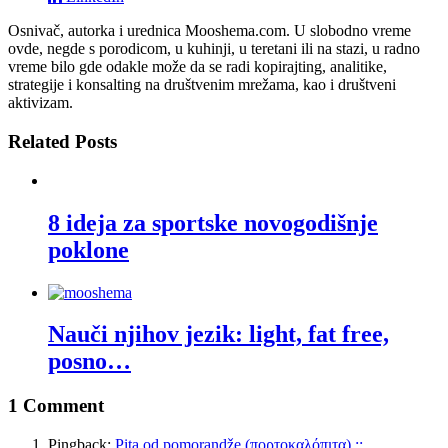
Osnivač, autorka i urednica Mooshema.com. U slobodno vreme
ovde, negde s porodicom, u kuhinji, u teretani ili na stazi, u radno
vreme bilo gde odakle može da se radi kopirajting, analitike,
strategije i konsalting na društvenim mrežama, kao i društveni
aktivizam.
Related Posts
8 ideja za sportske novogodišnje
poklone
Nauči njihov jezik: light, fat free,
posno…
1 Comment
Pingback:
Pita od pomorandže (πορτοκαλόπιτα) ::