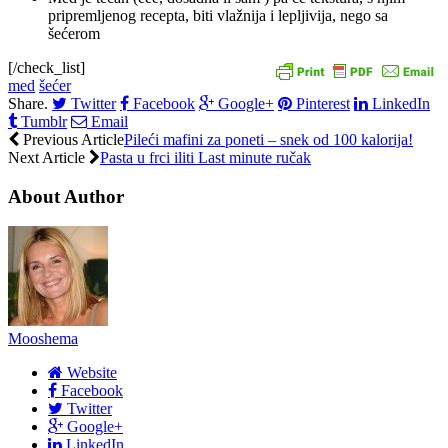
pripremljenog recepta, biti vlažnija i lepljivija, nego sa
šećerom
[/check_list]
med
šećer
Share.
Twitter
Facebook
Google+
Pinterest
LinkedIn
Tumblr
Email
Previous Article
Pileći mafini za poneti – snek od 100 kalorija!
Next Article
Pasta u frci iliti Last minute ručak
About Author
Mooshema
Website
Facebook
Twitter
Google+
LinkedIn