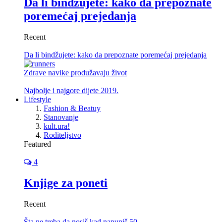
Da li bindžujete: kako da prepoznate
poremećaj prejedanja
Recent
Da li bindžujete: kako da prepoznate poremećaj prejedanja
Zdrave navike produžavaju život
Najbolje i najgore dijete 2019.
Lifestyle
Fashion & Beatuy
Stanovanje
kult.ura!
Roditeljstvo
Featured
4
Knjige za poneti
Recent
Šta ne treba da nosiš kad napuniš 50