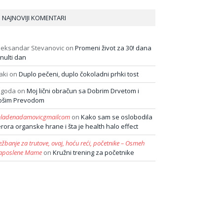
NAJNOVIJI KOMENTARI
leksandar Stevanovic
on
Promeni život za 30! dana
 nulti dan
aki
on
Duplo pečeni, duplo čokoladni prhki tost
agoda
on
Moj lični obračun sa Dobrim Drvetom i
ošim Prevodom
ladenadamovicgmailcom
on
Kako sam se oslobodila
erora organske hrane i šta je health halo effect
ežbanje za trutove, ovaj, hoću reći, početnike – Osmeh
aposlene Mame
on
Kružni trening za početnike