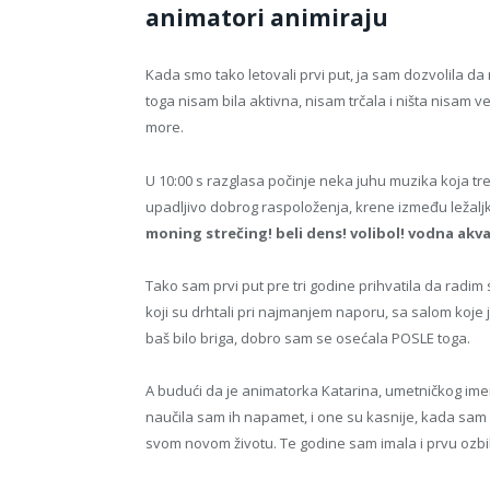
animatori animiraju
Kada smo tako letovali prvi put, ja sam dozvolila da m
toga nisam bila aktivna, nisam trčala i ništa nisam v
more.
U 10:00 s razglasa počinje neka juhu muzika koja tr
upadljivo dobrog raspoloženja, krene između ležaljki
moning strečing! beli dens! volibol! vodna akv
Tako sam prvi put pre tri godine prihvatila da radim
koji su drhtali pri najmanjem naporu, sa salom koje j
baš bilo briga, dobro sam se osećala POSLE toga.
A budući da je animatorka Katarina, umetničkog imen
naučila sam ih napamet, i one su kasnije, kada sam
svom novom životu. Te godine sam imala i prvu ozbi