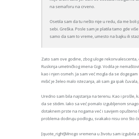
na semaforu na crveno.
Osetila sam da tu nešto nije u redu, da me boli
sebi. Greška. Posle sam je platila tamo gde više 
samo da sam to vreme, umesto na bajku ili staz
Zato sam ove godine, zbog uloge rekonvalescenta,
Ruskinja umetničkog imena Gigi. Vodila je nemaštovi
kao i njen osmeh. Ja sam već mogla da se dogegam d
mišić je želeo malo istezanja, ali sam ga ipak čuvala,
Uredno sam bila najstarija na terenu. Kao i prošle, 
da se stidim. Iako sa već pomalo izgubljenom snago
dotaknem prste na nogama već i savijem opušteno lakt
problema dodiruju podlogu, svakako nisu ono što će
[quote_right]Mnogo vremena u životu sam izgubila z