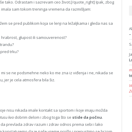
iše tako. Odrastam i sazrevam ceo život.[/quote_right] Ipak, zbog
sti, imala sam tokom treninga vremena da razmišljam:
ežem se pred publikom koja se lenji na ležaljkama i gleda nas sa
A
–
 to hrabrost, glupost ili samouverenost?
S
 Štrandu?
 pred trku?
J
L
m
da mi se ne podsmehne neko ko me zna iz viđenja i ne, nikada se
t
, jer je cela atmosfera bila šiz.
V
Z
e koje nisu nikada imale kontakt sa sportom i koje imaju možda
atusu kvo
dobrim delom i zbog toga što se
stide da počnu
.
že da prevlada zdrav razum i zdrav odnos prema sebi i lako
a konstatujemo da je naše vreme prošlo i prepustimo se brzom