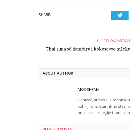
SHARE.
Twi
PREVIOUS ARTICL
Thai supa od đumbira i kokosovog mlek
ABOUT AUTHOR
MOOSHEMA
Osnivač, autorka i urednica
kuhinji, u teretani ili na staz
analitike, strategije i konsal
RELATED POSTS