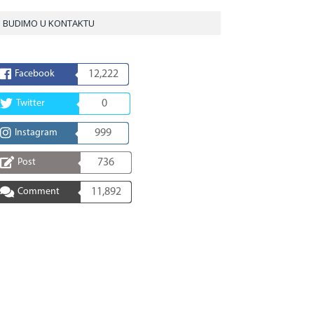
BUDIMO U KONTAKTU
Facebook
12,222
Twitter
0
Instagram
999
Post
736
Comment
11,892