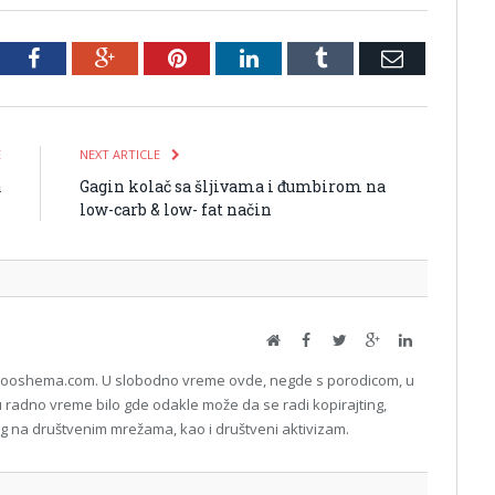
tter
Facebook
Google+
Pinterest
LinkedIn
Tumblr
Email
E
NEXT ARTICLE
a
Gagin kolač sa šljivama i đumbirom na
low-carb & low- fat način
Website
Facebook
Twitter
Google+
LinkedIn
 Mooshema.com. U slobodno vreme ovde, negde s porodicom, u
i, u radno vreme bilo gde odakle može da se radi kopirajting,
ting na društvenim mrežama, kao i društveni aktivizam.