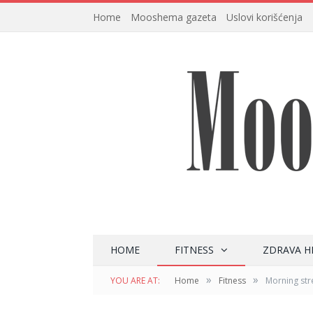
Home
Mooshema gazeta
Uslovi korišćenja
HOME
FITNESS
ZDRAVA H
»
»
YOU ARE AT:
Home
Fitness
Morning stre