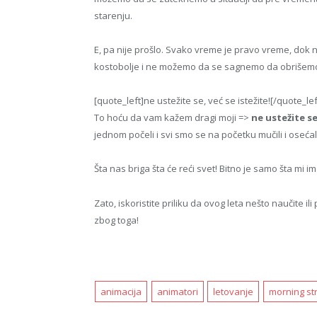
starenju.
E, pa nije prošlo. Svako vreme je pravo vreme, d
kostobolje i ne možemo da se sagnemo da obrišem
[quote_left]ne ustežite se, već se istežite![/quote_lef
To hoću da vam kažem dragi moji =>
ne ustežite se
jednom počeli i svi smo se na početku mučili i osećal
Šta nas briga šta će reći svet! Bitno je samo šta mi
Zato, iskoristite priliku da ovog leta nešto naučite i
zbog toga!
animacija
animatori
letovanje
morning st