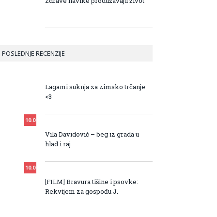
Zdrave navike produžavaju život
POSLEDNJE RECENZIJE
10.0
Lagami suknja za zimsko trčanje
<3
10.0
Vila Davidović – beg iz grada u
hlad i raj
10.0
[FILM] Bravura tišine i psovke:
Rekvijem za gospođu J.