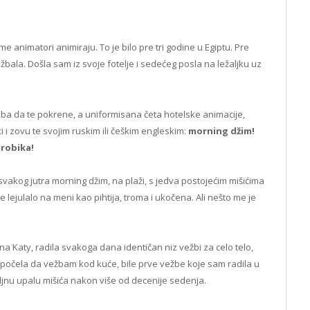
e animatori animiraju. To je bilo pre tri godine u Egiptu. Pre
ežbala. Došla sam iz svoje fotelje i sedećeg posla na ležaljku uz
eba da te pokrene, a uniformisana četa hotelske animacije,
 i zovu te svojim ruskim ili češkim engleskim:
morning džim!
arobika!
 svakog jutra morning džim, na plaži, s jedva postojećim mišićima
e lejulalo na meni kao pihtija, troma i ukočena. Ali nešto me je
a Katy, radila svakoga dana identičan niz vežbi za celo telo,
 počela da vežbam kod kuće, bile prve vežbe koje sam radila u
ljnu upalu mišića nakon više od decenije sedenja.