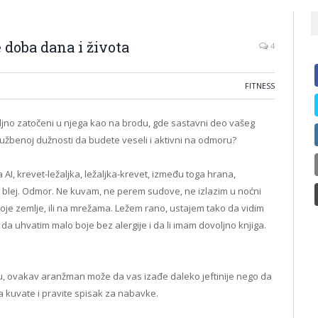
 doba dana i života
4
FITNESS
jno zatočeni u njega kao na brodu, gde sastavni deo vašeg
užbenoj dužnosti da budete veseli i aktivni na odmoru?
I, krevet-ležaljka, ležaljka-krevet, između toga hrana,
 i blej. Odmor. Ne kuvam, ne perem sudove, ne izlazim u noćni
oje zemlje, ili na mrežama. Ležem rano, ustajem tako da vidim
 da uhvatim malo boje bez alergije i da li imam dovoljno knjiga.
ptu, ovakav aranžman može da vas izađe daleko jeftinije nego da
a kuvate i pravite spisak za nabavke.