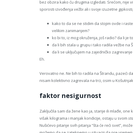
bez obzira kako ću drugima izgledati. Srećom, nije v
sporosti izvođenja vežbi ali i svoje izuzetne gipko
kako to da se ne stidim da stojim ovde i rast
velikim zanimanjem?
ko bi to, iz mog okruženja, još radio? da li je
da li bih stala u grupu i tako radila vežbe na
da li se uključujem na zajedničko zagrevanje
Eh.
Verovatno ne. Ne bih to radila na Štrandu, pazeći 
nisam kolektivno zagrevala na trci, osim u Košutnjaku
faktor nesigurnost
Zaključila sam da žene kao ja, starije ili mlađe, on
višak kilograma i manjak kondicije, ostaju u svom
st
Nušićevo pitanje svih pitanja “šta će reći svet”, mo
možemo da se zateknemo u situaciji da pre vremen