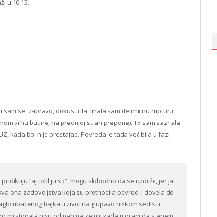
ži u 10:15.
nju sam se, zapravo, dokusurila. Imala sam delimičnu rupturu
amom vrhu butine, na prednjoj stran prepone). To sam saznala
UZ, kada bol nije prestajao. Povreda je tada već bila u fazi
ridikuju “aj told ju so”, mogu slobodno da se uzdrže, jer ja
 sva ona zadovoljstva koja su prethodila povredi i dovela do
aglo ubačenog bajka u život na glupavo niskom sedištu,
ako mi stopala nisu odmah na zemlji kada moram da stanem