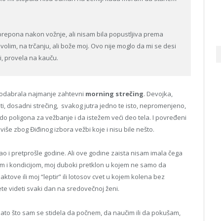
 prepona nakon vožnje, ali nisam bila popustljiva prema
volim, na trčanju, ali bože moj. Ovo nije moglo da mi se desi
i, provela na kauču.
 odabrala najmanje zahtevni
morning strečing
. Devojka,
ti, dosadni strečing, svakog jutra jedno te isto, nepromenjeno,
o poligona za vežbanje i da istežem veći deo tela. I povređeni
 više zbog Điđinog izbora vežbi koje i nisu bile nešto.
kao i pretprošle godine. Ali ove godine zaista nisam imala čega
m i kondicijom, moj duboki pretklon u kojem ne samo da
ove ili moj “leptir” ili lotosov cvet u kojem kolena bez
te videti svaki dan na sredovečnoj ženi.
ato što sam se stidela da počnem, da naučim ili da pokušam,