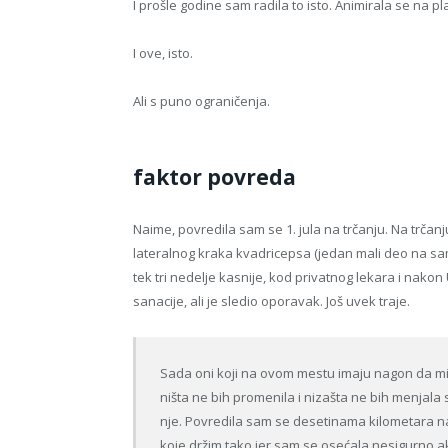
I prošle godine sam radila to isto. Animirala se na pla
I ove, isto.
Ali s puno ograničenja.
faktor povreda
Naime, povredila sam se 1. jula na trčanju. Na trča
lateralnog kraka kvadricepsa (jedan mali deo na s
tek tri nedelje kasnije, kod privatnog lekara i nakon 
sanacije, ali je sledio oporavak. Još uvek traje.
Sada oni koji na ovom mestu imaju nagon da mi p
ništa ne bih promenila i nizašta ne bih menjala
nje. Povredila sam se desetinama kilometara n
koje držim tako jer sam se osećala nesigurno 