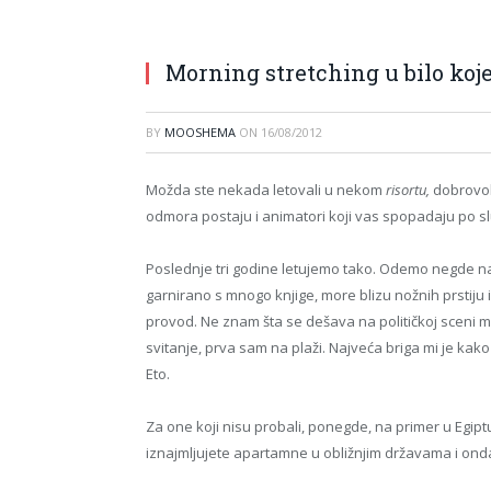
Morning stretching u bilo koje
BY
MOOSHEMA
ON
16/08/2012
Možda ste nekada letovali u nekom
risortu,
dobrovol
odmora postaju i animatori koji vas spopadaju po sl
Poslednje tri godine letujemo tako. Odemo negde na A
garnirano s mnogo knjige, more blizu nožnih prstiju
provod. Ne znam šta se dešava na političkoj sceni m
svitanje, prva sam na plaži. Najveća briga mi je kako
Eto.
Za one koji nisu probali, ponegde, na primer u Egi
iznajmljujete apartamne u obližnjim državama i ond