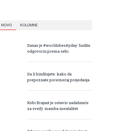
NOVO
KOLUMNE
Danas je #worldobesityday: budite
odgovorni prema sebi
Da li bindžujete: kako da
prepoznate poremećaj prejedanja
Kobi Brajant je ostavio nadahnuće
za sve(t): mamba mentalitet