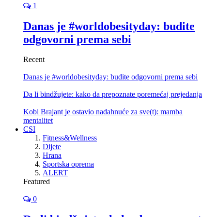
1
Danas je #worldobesityday: budite
odgovorni prema sebi
Recent
Danas je #worldobesityday: budite odgovorni prema sebi
Da li bindžujete: kako da prepoznate poremećaj prejedanja
Kobi Brajant je ostavio nadahnuće za sve(t): mamba
mentalitet
CSI
Fitness&Wellness
Dijete
Hrana
Sportska oprema
ALERT
Featured
0