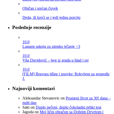
Običan i srećan čovek
Deda, ili kreći se i jedi jednu porciju
Poslednje recenzije
10.0
Lagami suknja za zimsko trčanje <3
10.0
Vila Davidović – beg iz grada u hlad i raj
10.0
[FILM] Bravura tišine i psovke: Rekvijem za gospođu
J.
Najnoviji komentari
Aleksandar Stevanovic
on
Promeni život za 30! dana –
nulti dan
Saki
on
Duplo pečeni, duplo čokoladni prhki tost
Jagoda
on
Moj lični obračun sa Dobrim Drvetom i