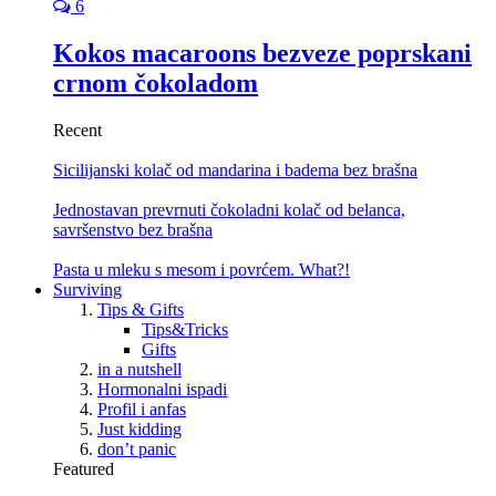
6
Kokos macaroons bezveze poprskani
crnom čokoladom
Recent
Sicilijanski kolač od mandarina i badema bez brašna
Jednostavan prevrnuti čokoladni kolač od belanca,
savršenstvo bez brašna
Pasta u mleku s mesom i povrćem. What?!
Surviving
Tips & Gifts
Tips&Tricks
Gifts
in a nutshell
Hormonalni ispadi
Profil i anfas
Just kidding
don’t panic
Featured