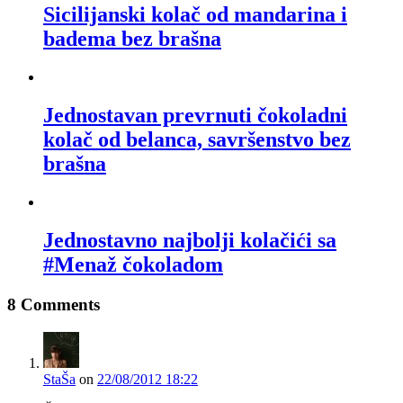
Sicilijanski kolač od mandarina i
badema bez brašna
Jednostavan prevrnuti čokoladni
kolač od belanca, savršenstvo bez
brašna
Jednostavno najbolji kolačići sa
#Menaž čokoladom
8 Comments
StaŠa
on
22/08/2012 18:22