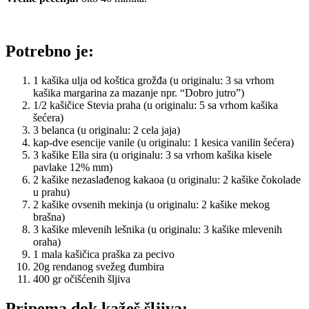
Potrebno je:
1 kašika ulja od koštica grožđa (u originalu: 3 sa vrhom
kašika margarina za mazanje npr. “Dobro jutro”)
1/2 kašičice Stevia praha (u originalu: 5 sa vrhom kašika
šećera)
3 belanca (u originalu: 2 cela jaja)
kap-dve esencije vanile (u originalu: 1 kesica vanilin šećera)
3 kašike Ella sira (u originalu: 3 sa vrhom kašika kisele
pavlake 12% mm)
2 kašike nezaslađenog kakaoa (u originalu: 2 kašike čokolade
u prahu)
2 kašike ovsenih mekinja (u originalu: 2 kašike mekog
brašna)
3 kašike mlevenih lešnika (u originalu: 3 kašike mlevenih
oraha)
1 mala kašičica praška za pecivo
20g rendanog svežeg đumbira
400 gr očišćenih šljiva
Pripema dok kažeš šljiva: