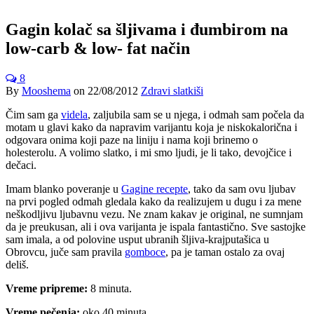
Gagin kolač sa šljivama i đumbirom na
low-carb & low- fat način
8
By
Mooshema
on
22/08/2012
Zdravi slatkiši
Čim sam ga
videla
, zaljubila sam se u njega, i odmah sam počela da
motam u glavi kako da napravim varijantu koja je niskokalorična i
odgovara onima koji paze na liniju i nama koji brinemo o
holesterolu. A volimo slatko, i mi smo ljudi, je li tako, devojčice i
dečaci.
Imam blanko poveranje u
Gagine recepte
, tako da sam ovu ljubav
na prvi pogled odmah gledala kako da realizujem u dugu i za mene
neškodljivu ljubavnu vezu. Ne znam kakav je original, ne sumnjam
da je preukusan, ali i ova varijanta je ispala fantastično. Sve sastojke
sam imala, a od polovine usput ubranih šljiva-krajputašica u
Obrovcu, juče sam pravila
gomboce
, pa je taman ostalo za ovaj
deliš.
Vreme pripreme:
8 minuta.
Vreme pečenja:
oko 40 minuta.