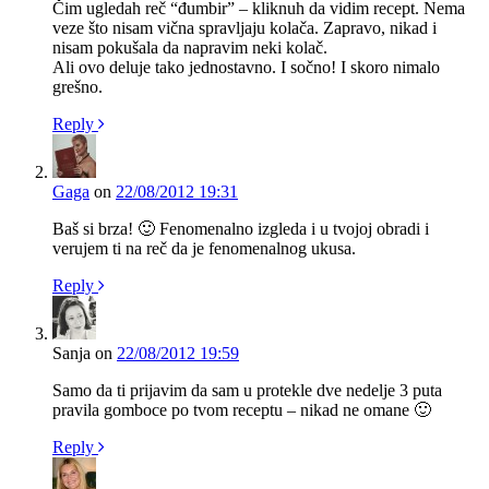
Čim ugledah reč “đumbir” – kliknuh da vidim recept. Nema
veze što nisam vična spravljaju kolača. Zapravo, nikad i
nisam pokušala da napravim neki kolač.
Ali ovo deluje tako jednostavno. I sočno! I skoro nimalo
grešno.
Reply
Gaga
on
22/08/2012 19:31
Baš si brza! 🙂 Fenomenalno izgleda i u tvojoj obradi i
verujem ti na reč da je fenomenalnog ukusa.
Reply
Sanja
on
22/08/2012 19:59
Samo da ti prijavim da sam u protekle dve nedelje 3 puta
pravila gomboce po tvom receptu – nikad ne omane 🙂
Reply