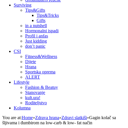
Surviving
Tips&Gifts
Tips&Tricks
Gifts
in a nutshell
Hormonalni ispadi
Profil i anfas
Just kidding
don’t panic
CSI
Fitness&Wellness
Dijete
Hrana
Sportska oprema
ALERT
Lifestyle
Fashion & Beatuy
Stanovanje
kult.ura!
Roditeljstvo
Kolumna
You are at:
Home
»
Zdrava hrana
»
Zdravi slatkiši
»
Gagin kolač sa
šljivama i đumbirom na low-carb & low- fat način