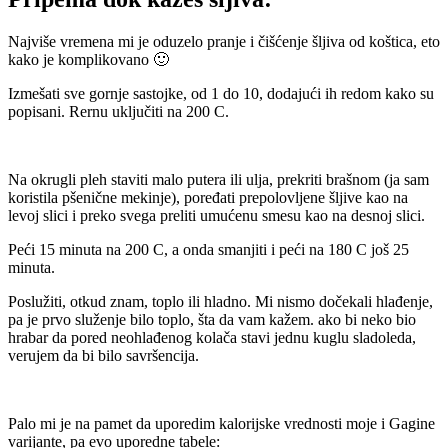
Najviše vremena mi je oduzelo pranje i čišćenje šljiva od koštica, eto
kako je komplikovano 🙂
Izmešati sve gornje sastojke, od 1 do 10, dodajući ih redom kako su
popisani. Rernu uključiti na 200 C.
Na okrugli pleh staviti malo putera ili ulja, prekriti brašnom (ja sam
koristila pšenične mekinje), poređati prepolovljene šljive kao na
levoj slici i preko svega preliti umućenu smesu kao na desnoj slici.
Peći 15 minuta na 200 C, a onda smanjiti i peći na 180 C još 25
minuta.
Poslužiti, otkud znam, toplo ili hladno. Mi nismo dočekali hlađenje,
pa je prvo služenje bilo toplo, šta da vam kažem. ako bi neko bio
hrabar da pored neohlađenog kolača stavi jednu kuglu sladoleda,
verujem da bi bilo savršencija.
Palo mi je na pamet da uporedim kalorijske vrednosti moje i Gagine
varijante, pa evo uporedne tabele: