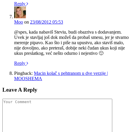
Reply
Moo
on
23/08/2012 05:53
@spes, kada nabaviš Steviu, budi obazriva s dodavanjem.
Uvek je stavljaj još dok možeš da probaš smesu, jer je stvarno
merenje pipavo. Kao što i piše na upustvu, ako staviš malo,
nije dovoljno, ako preteraš, dobije neki čudan ukus koji nije
ukus preslatkog, već nešto odurno i nejestivo 🙂
Reply
Pingback:
Macin kolač s pehtranom u dve verzije |
MOOSHEMA
Leave A Reply