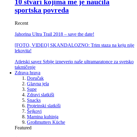
10 stvari kojima me je naučila
sportska povreda
Recent
Jahorina Ultra Trail 2018 – save the date!
[FOTO, VIDEO] SKANDALOZNO: Trim staza na keju nije
lekovita!
Atletski savez Srbije izneverio naše ultramaratonce za svetsko
takmičenje
Zdrava hrava
Doručak
Glavna jela
Supe
Zdravi slatkiši
Snacks
Proteinski slatkiši
Šejkovi
Mamina kuhinja
Großmutters Küche
Featured