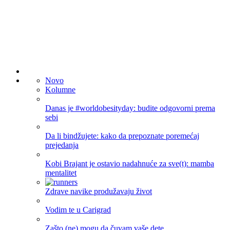
Novo
Kolumne
Danas je #worldobesityday: budite odgovorni prema
sebi
Da li bindžujete: kako da prepoznate poremećaj
prejedanja
Kobi Brajant je ostavio nadahnuće za sve(t): mamba
mentalitet
Zdrave navike produžavaju život
Vodim te u Carigrad
Zašto (ne) mogu da čuvam vaše dete