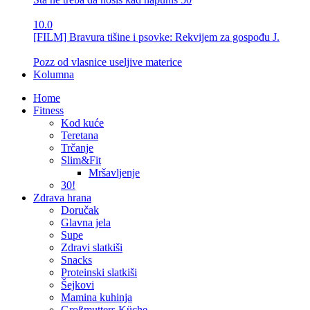
10.0
[FILM] Bravura tišine i psovke: Rekvijem za gospođu J.
Pozz od vlasnice useljive materice
Kolumna
Home
Fitness
Kod kuće
Teretana
Trčanje
Slim&Fit
Mršavljenje
30!
Zdrava hrana
Doručak
Glavna jela
Supe
Zdravi slatkiši
Snacks
Proteinski slatkiši
Šejkovi
Mamina kuhinja
Großmutters Küche