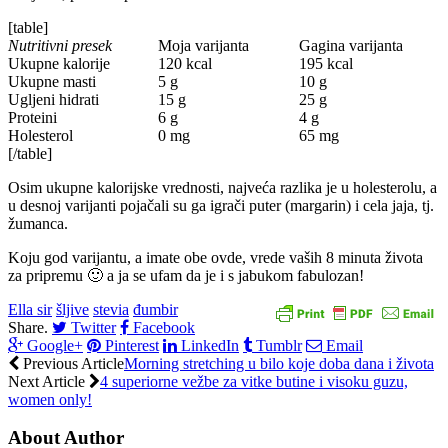
[table]
Nutritivni presek
Moja varijanta
Gagina varijanta
Ukupne kalorije
120 kcal
195 kcal
Ukupne masti
5 g
10 g
Ugljeni hidrati
15 g
25 g
Proteini
6 g
4 g
Holesterol
0 mg
65 mg
[/table]
Osim ukupne kalorijske vrednosti, najveća razlika je u holesterolu, a
u desnoj varijanti pojačali su ga igrači puter (margarin) i cela jaja, tj.
žumanca.
Koju god varijantu, a imate obe ovde, vrede vaših 8 minuta života
za pripremu 🙂 a ja se ufam da je i s jabukom fabulozan!
Ella sir
šljive
stevia
đumbir
Share.
Twitter
Facebook
Google+
Pinterest
LinkedIn
Tumblr
Email
Previous Article
Morning stretching u bilo koje doba dana i života
Next Article
4 superiorne vežbe za vitke butine i visoku guzu,
women only!
About Author