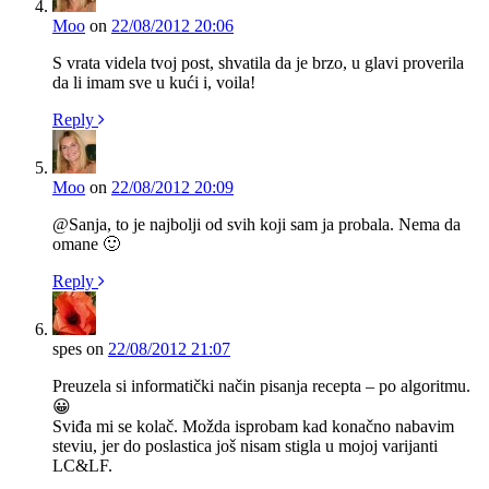
Moo
on
22/08/2012 20:06
S vrata videla tvoj post, shvatila da je brzo, u glavi proverila
da li imam sve u kući i, voila!
Reply
Moo
on
22/08/2012 20:09
@Sanja, to je najbolji od svih koji sam ja probala. Nema da
omane 🙂
Reply
spes
on
22/08/2012 21:07
Preuzela si informatički način pisanja recepta – po algoritmu.
😀
Sviđa mi se kolač. Možda isprobam kad konačno nabavim
steviu, jer do poslastica još nisam stigla u mojoj varijanti
LC&LF.