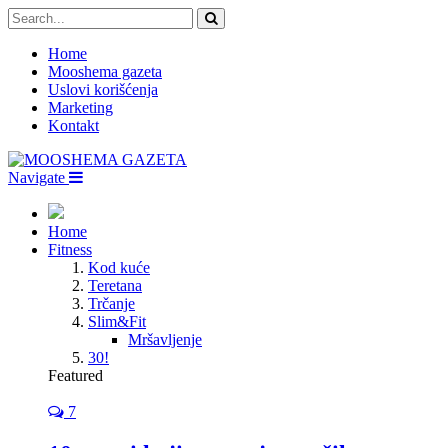
Home
Mooshema gazeta
Uslovi korišćenja
Marketing
Kontakt
Navigate
Home
Fitness
Kod kuće
Teretana
Trčanje
Slim&Fit
Mršavljenje
30!
Featured
7