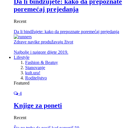
Da li bindžujete: kako da prepoznate
poremećaj prejedanja
Recent
Da li bindžujete: kako da prepoznate poremećaj prejedanja
Zdrave navike produžavaju život
Najbolje i najgore dijete 2019.
Lifestyle
Fashion & Beatuy
Stanovanje
kult.ura!
Roditeljstvo
Featured
4
Knjige za poneti
Recent
Šta ne treba da nosiš kad napuniš 50