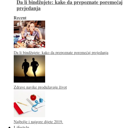
Da li bindžujete: kako da prepoznate poremećaj
prejedanja
Recent
Da li bindžujete: kako da prepoznate poremećaj prejedanja
Zdrave navike produžavaju život
Najbolje i najgore dijete 2019.
Lifestyle