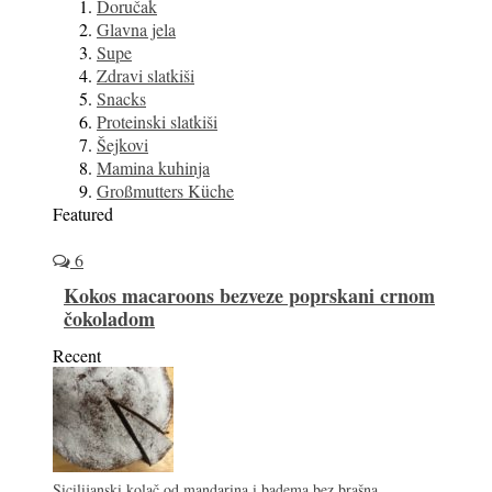
Doručak
Glavna jela
Supe
Zdravi slatkiši
Snacks
Proteinski slatkiši
Šejkovi
Mamina kuhinja
Großmutters Küche
Featured
6
Kokos macaroons bezveze poprskani crnom
čokoladom
Recent
Sicilijanski kolač od mandarina i badema bez brašna