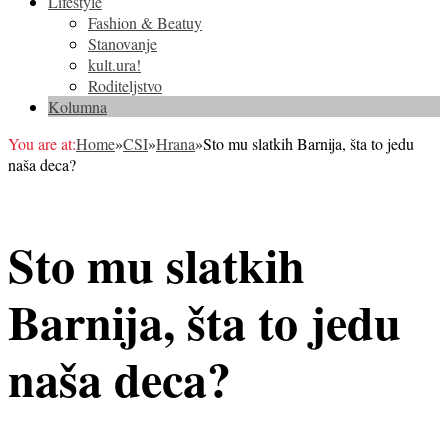
Lifestyle
Fashion & Beatuy
Stanovanje
kult.ura!
Roditeljstvo
Kolumna
You are at:
Home
»
CSI
»
Hrana
»
Sto mu slatkih Barnija, šta to jedu
naša deca?
Sto mu slatkih
Barnija, šta to jedu
naša deca?