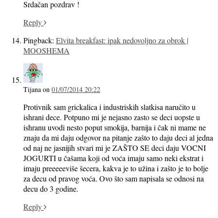
Srdačan pozdrav !
Reply
Pingback:
Elvita breakfast: ipak nedovoljno za obrok |
MOOSHEMA
Tijana
on
01/07/2014 20:22
Protivnik sam grickalica i industriskih slatkisa naručito u
ishrani dece. Potpuno mi je nejasno zasto se deci uopste u
ishranu uvodi nesto poput smokija, barnija i čak ni mame ne
znaju da mi daju odgovor na pitanje zašto to daju deci al jedna
od naj ne jasnijih stvari mi je ZAŠTO SE deci daju VOCNI
JOGURTI u čašama koji od voća imaju samo neki ekstrat i
imaju preeeeeviše šecera, kakva je to užina i zašto je to bolje
za decu od pravog voća. Ovo što sam napisala se odnosi na
decu do 3 godine.
Reply