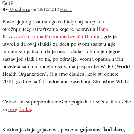
19
By
Mooshema
on
28/10/2012
Hrana
Posle sjajnog i za mnoge roditelje, aj houp sou,
otrežnjujućeg istraživanja koje je napravila
Hana
Kazazović o simpatičnom medvediću Barniju
, gde je
utvrdila da ovaj slatkiš za decu po svom sastavu nije
nimalo simpatičan, da je meda sladak, ali da je njegov
sastav još slađi i to na, po zdravlje, veoma opasan način,
poželela sam da podelim sa vama preporuke WHO (World
Health Organzation), čija smo članica, koje su donete
2010. godine na 60. redovnom zasedanju Skupštine WHO.
Celovit tekst preporuka možete pogledati i sačuvati za sebe
sa
ovog linka
.
gojaznost kod dece,
Suština je da je gojaznost, posebno