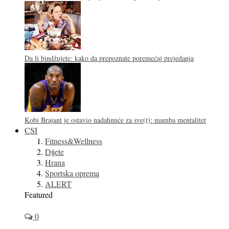
Da li bindžujete: kako da prepoznate poremećaj prejedanja
Kobi Brajant je ostavio nadahnuće za sve(t): mamba mentalitet
CSI
Fitness&Wellness
Dijete
Hrana
Sportska oprema
ALERT
Featured
0