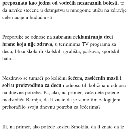
prepoznata kao jedna od vodećih nezaraznih bolesti
, te
da navike stečene u detinjstvu u mnogome utiču na zdravlje
cele nacije u budućnosti.
zabranu reklamiranja deci
Preporuke se odnose na
hrane koja nije zdrava
, u terminima TV programa za
decu, blizu škola ili školskih igrališta, parkova, sportskih
hala…
šećera, zasićenih masti i
Nezdravo se tumači po količini
soli u proizvodima za decu
i odnosu tih količina u odnosu
na dnevne potrebe. Pa, ako, na primer, vaše dete pojede
medvedića Barnija, da li znate da je samo tim zalogajem
prekoračilo svoju dnevnu potrebu za šećerima?
Ili, na primer, ako pojede kesicu Smokija, da li znate da je