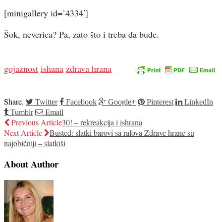
[minigallery id=’4334′]
Šok, neverica? Pa, zato što i treba da bude.
gojaznost
ishana
zdrava hrana
Share.
Twitter
Facebook
Google+
Pinterest
LinkedIn
Tumblr
Email
Previous Article
30! – rekreakcija i ishrana
Next Article
Busted: slatki barovi sa rafova Zdrave hrane su
najobičniji – slatkiši
About Author