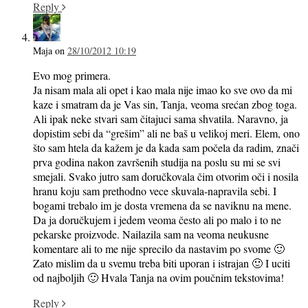
Reply
Maja
on
28/10/2012 10:19
Evo mog primera.
Ja nisam mala ali opet i kao mala nije imao ko sve ovo da mi
kaze i smatram da je Vas sin, Tanja, veoma srećan zbog toga.
Ali ipak neke stvari sam čitajuci sama shvatila. Naravno, ja
dopistim sebi da “grešim” ali ne baš u velikoj meri. Elem, ono
što sam htela da kažem je da kada sam počela da radim, znači
prva godina nakon završenih studija na poslu su mi se svi
smejali. Svako jutro sam doručkovala čim otvorim oči i nosila
hranu koju sam prethodno vece skuvala-napravila sebi. I
bogami trebalo im je dosta vremena da se naviknu na mene.
Da ja doručkujem i jedem veoma često ali po malo i to ne
pekarske proizvode. Nailazila sam na veoma neukusne
komentare ali to me nije sprecilo da nastavim po svome 🙂
Zato mislim da u svemu treba biti uporan i istrajan 🙂 I uciti
od najboljih 🙂 Hvala Tanja na ovim poučnim tekstovima!
Reply