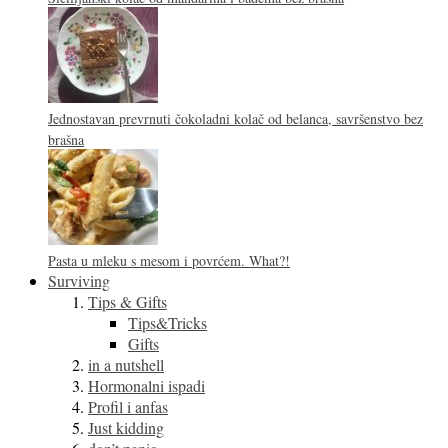
Jednostavan prevrnuti čokoladni kolač od belanca, savršenstvo bez
brašna
Pasta u mleku s mesom i povrćem. What?!
Surviving
Tips & Gifts
Tips&Tricks
Gifts
in a nutshell
Hormonalni ispadi
Profil i anfas
Just kidding