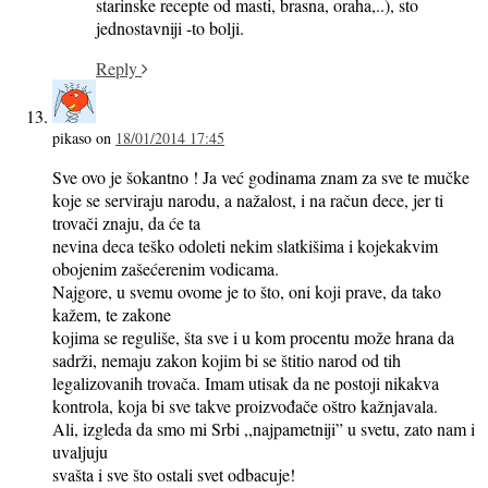
starinske recepte od masti, brasna, oraha,..), sto
jednostavniji -to bolji.
Reply
pikaso
on
18/01/2014 17:45
Sve ovo je šokantno ! Ja već godinama znam za sve te mučke
koje se serviraju narodu, a nažalost, i na račun dece, jer ti
trovači znaju, da će ta
nevina deca teško odoleti nekim slatkišima i kojekakvim
obojenim zašećerenim vodicama.
Najgore, u svemu ovome je to što, oni koji prave, da tako
kažem, te zakone
kojima se reguliše, šta sve i u kom procentu može hrana da
sadrži, nemaju zakon kojim bi se štitio narod od tih
legalizovanih trovača. Imam utisak da ne postoji nikakva
kontrola, koja bi sve takve proizvođače oštro kažnjavala.
Ali, izgleda da smo mi Srbi ,,najpametniji” u svetu, zato nam i
uvaljuju
svašta i sve što ostali svet odbacuje!