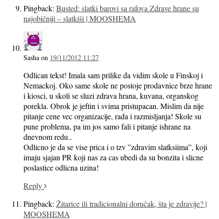
Pingback:
Busted: slatki barovi sa rafova Zdrave hrane su
najobičniji – slatkiši | MOOSHEMA
Sasha
on
19/11/2012 11:27
Odlican tekst! Imala sam prilike da vidim skole u Finskoj i
Nemackoj. Oko same skole ne postoje prodavnice brze hrane
i kiosci, u skoli se sluzi zdrava hrana, kuvana, organskog
porekla. Obrok je jeftin i svima pristupacan. Mislim da nije
pitanje cene vec organizacije, rada i razmisljanja! Skole su
pune problema, pa im jos samo fali i pitanje ishrane na
dnevnom redu..
Odlicno je da se vise prica i o tzv ”zdravim slatksiima”, koji
imaju sjajan PR koji nas za cas ubedi da su bonzita i slicne
poslastice odlicna uzina!
Reply
Pingback:
Žitarice ili tradicionalni doručak, šta je zdravije? |
MOOSHEMA