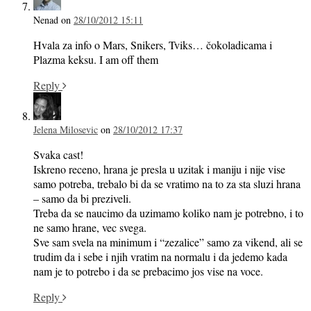
Nenad
on
28/10/2012 15:11
Hvala za info o Mars, Snikers, Tviks… čokoladicama i
Plazma keksu. I am off them
Reply
Jelena Milosevic
on
28/10/2012 17:37
Svaka cast!
Iskreno receno, hrana je presla u uzitak i maniju i nije vise
samo potreba, trebalo bi da se vratimo na to za sta sluzi hrana
– samo da bi preziveli.
Treba da se naucimo da uzimamo koliko nam je potrebno, i to
ne samo hrane, vec svega.
Sve sam svela na minimum i “zezalice” samo za vikend, ali se
trudim da i sebe i njih vratim na normalu i da jedemo kada
nam je to potrebo i da se prebacimo jos vise na voce.
Reply