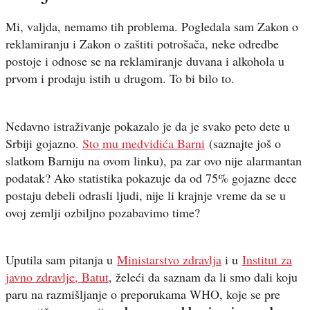
Mi, valjda, nemamo tih problema. Pogledala sam Zakon o
reklamiranju i Zakon o zaštiti potrošača, neke odredbe
postoje i odnose se na reklamiranje duvana i alkohola u
prvom i prodaju istih u drugom. To bi bilo to.
Nedavno istraživanje pokazalo je da je svako peto dete u
Srbiji gojazno.
Sto mu medvidića Barni
(saznajte još o
slatkom Barniju na ovom linku), pa zar ovo nije alarmantan
podatak? Ako statistika pokazuje da od 75% gojazne dece
postaju debeli odrasli ljudi, nije li krajnje vreme da se u
ovoj zemlji ozbiljno pozabavimo time?
Uputila sam pitanja u
Ministarstvo zdravlja
i u
Institut za
javno zdravlje, Batut
, želeći da saznam da li smo dali koju
paru na razmišljanje o preporukama WHO, koje se pre