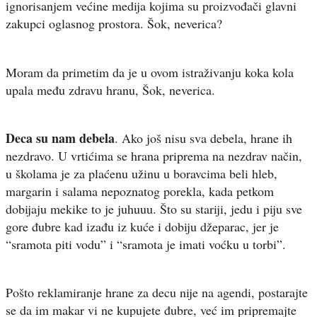
ignorisanjem većine medija kojima su proizvođači glavni
zakupci oglasnog prostora. Šok, neverica?
Moram da primetim da je u ovom istraživanju koka kola
upala među zdravu hranu, Šok, neverica.
Deca su nam debela
. Ako još nisu sva debela, hrane ih
nezdravo. U vrtićima se hrana priprema na nezdrav način,
u školama je za plaćenu užinu u boravcima beli hleb,
margarin i salama nepoznatog porekla, kada petkom
dobijaju mekike to je juhuuu. Što su stariji, jedu i piju sve
gore đubre kad izađu iz kuće i dobiju džeparac, jer je
“sramota piti vodu” i “sramota je imati voćku u torbi”.
Pošto reklamiranje hrane za decu nije na agendi, postarajte
se da im makar vi ne kupujete đubre, već im pripremajte