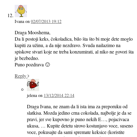
Ivana
on
02/07/2013 19:12
Draga Mooshema,
Da li postoji keks, čokoladica, bilo šta što bi moje dete moglo
kupiti za užinu, a da nije nezdravo. Svuda nailazimo na
spiskove stvari koje ne treba konzumirati, al niko ne govori šta
je bezbedno.
Puno pozdrava 🙂
Reply
jelena
on
13/12/2014 22:14
Draga Ivana, ne znam da li ista ima za preporuku od
slatkisa. Mozda jedino crna cokolada, najbolje je da se
pravi, jer sve kupovno je puno nekih E…, pojacivaca
ukusa, … Kupite detetu sirovo kostunjavo voce, suseno
voce, pokusajte da sami spremate keksice (koristite