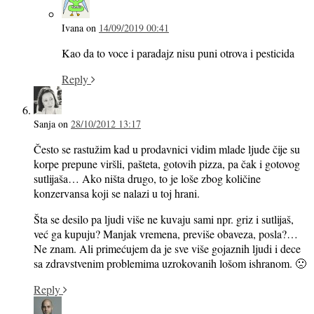
Ivana
on
14/09/2019 00:41
Kao da to voce i paradajz nisu puni otrova i pesticida
Reply
Sanja
on
28/10/2012 13:17
Često se rastužim kad u prodavnici vidim mlade ljude čije su
korpe prepune viršli, pašteta, gotovih pizza, pa čak i gotovog
sutlijaša… Ako ništa drugo, to je loše zbog količine
konzervansa koji se nalazi u toj hrani.
Šta se desilo pa ljudi više ne kuvaju sami npr. griz i sutlijaš,
već ga kupuju? Manjak vremena, previše obaveza, posla?…
Ne znam. Ali primećujem da je sve više gojaznih ljudi i dece
sa zdravstvenim problemima uzrokovanih lošom ishranom. 🙁
Reply