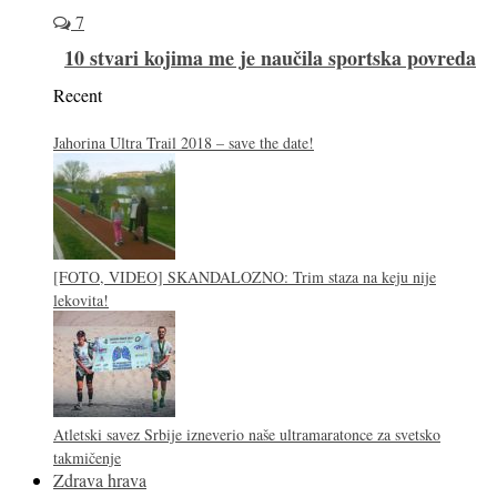
7
10 stvari kojima me je naučila sportska povreda
Recent
Jahorina Ultra Trail 2018 – save the date!
[FOTO, VIDEO] SKANDALOZNO: Trim staza na keju nije
lekovita!
Atletski savez Srbije izneverio naše ultramaratonce za svetsko
takmičenje
Zdrava hrava