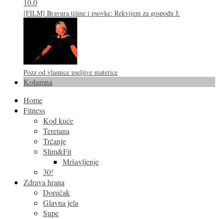
10.0
[FILM] Bravura tišine i psovke: Rekvijem za gospođu J.
Pozz od vlasnice useljive materice
Kolumna
Home
Fitness
Kod kuće
Teretana
Trčanje
Slim&Fit
Mršavljenje
30!
Zdrava hrana
Doručak
Glavna jela
Supe