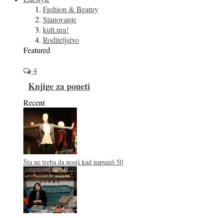
Fashion & Beatuy
Stanovanje
kult.ura!
Roditeljstvo
Featured
4
Knjige za poneti
Recent
Šta ne treba da nosiš kad napuniš 50