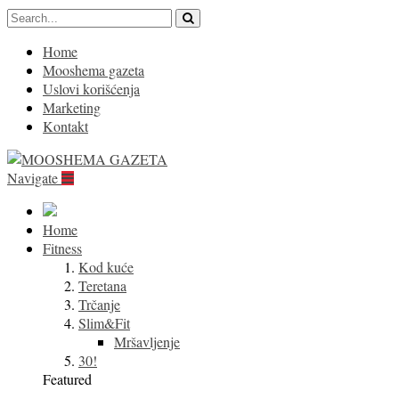
Home
Mooshema gazeta
Uslovi korišćenja
Marketing
Kontakt
Navigate
Home
Fitness
Kod kuće
Teretana
Trčanje
Slim&Fit
Mršavljenje
30!
Featured