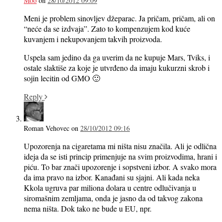
Moo
on
28/10/2012 09:09
Meni je problem sinovljev džeparac. Ja pričam, pričam, ali on
“neće da se izdvaja”. Zato to kompenzujem kod kuće
kuvanjem i nekupovanjem takvih proizvoda.
Uspela sam jedino da ga uverim da ne kupuje Mars, Tviks, i
ostale slaktiše za koje je utvrđeno da imaju kukurzni skrob i
sojin lecitin od GMO 🙂
Reply
Roman Vehovec
on
28/10/2012 09:16
Upozorenja na cigaretama mi ništa nisu značila. Ali je odlična
ideja da se isti princip primenjuje na svim proizvodima, hrani i
piću. To bar znači upozorenje i sopstveni izbor. A svako mora
da ima pravo na izbor. Kanađani su sjajni. Ali kada neka
Kkola ugruva par miliona dolara u centre odlučivanja u
siromašnim zemljama, onda je jasno da od takvog zakona
nema ništa. Dok tako ne bude u EU, npr.