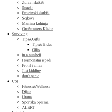
Zdravi slatkiši
Snacks
Proteinski slatkiši
Šejkovi
Mamina kuhinja
Großmutters Küche
Surviving
Tips&Gifts
Tips&Tricks
Gifts
in a nutshell
Hormonalni ispadi
Profil i anfas
Just kidding
don’t panic
CSI
Fitness&Wellness
Dijete
Hrana
Sportska oprema
ALERT