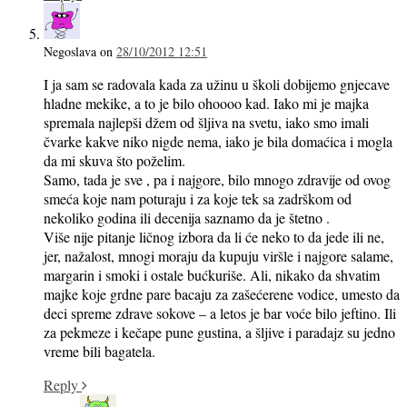
Negoslava
on
28/10/2012 12:51
I ja sam se radovala kada za užinu u školi dobijemo gnjecave
hladne mekike, a to je bilo ohoooo kad. Iako mi je majka
spremala najlepši džem od šljiva na svetu, iako smo imali
čvarke kakve niko nigde nema, iako je bila domaćica i mogla
da mi skuva što poželim.
Samo, tada je sve , pa i najgore, bilo mnogo zdravije od ovog
smeća koje nam poturaju i za koje tek sa zadrškom od
nekoliko godina ili decenija saznamo da je štetno .
Više nije pitanje ličnog izbora da li će neko to da jede ili ne,
jer, nažalost, mnogi moraju da kupuju viršle i najgore salame,
margarin i smoki i ostale bućkuriše. Ali, nikako da shvatim
majke koje grdne pare bacaju za zašećerene vodice, umesto da
deci spreme zdrave sokove – a letos je bar voće bilo jeftino. Ili
za pekmeze i kečape pune gustina, a šljive i paradajz su jedno
vreme bili bagatela.
Reply