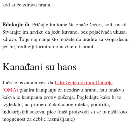
kod kuće zdravu hranu.
Edukujte ih
. Pričajte im tome šta znače šećeri, soli, masti.
Stvarajte im naviku da jedu kuvano, bez pojačivača ukusa,
zdravo. To je najmanje što možete da uradite za svoju decu,
jer mi, roditelji formiramo navike u ishrani.
Kanađani su haos
Juče je osvanula vest da
Udruženje doktora Ontarija
(OMA)
planira kampanju za nezdravu hranu, istu onakvu
kakva je kampanja protiv pušenja. Pogledajte kako bi to
izgledalo, na primeru čokoladnog mleka, pomfrita,
industrijskih sokova, pice (naši proizvodi su se tu našli kao
mogućnost za deblje razmišljanje)