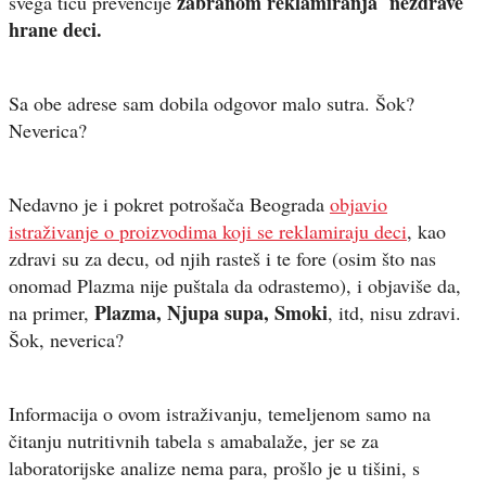
zabranom reklamiranja nezdrave
svega tiču prevencije
hrane deci.
Sa obe adrese sam dobila odgovor malo sutra. Šok?
Neverica?
Nedavno je i pokret potrošača Beograda
objavio
istraživanje o proizvodima koji se reklamiraju deci
, kao
zdravi su za decu, od njih rasteš i te fore (osim što nas
onomad Plazma nije puštala da odrastemo), i objaviše da,
Plazma, Njupa supa, Smoki
na primer,
, itd, nisu zdravi.
Šok, neverica?
Informacija o ovom istraživanju, temeljenom samo na
čitanju nutritivnih tabela s amabalaže, jer se za
laboratorijske analize nema para, prošlo je u tišini, s