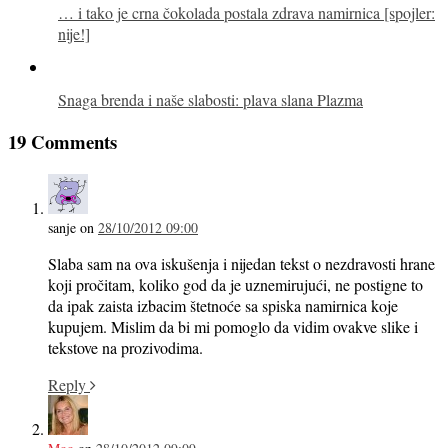
… i tako je crna čokolada postala zdrava namirnica [spojler:
nije!]
Snaga brenda i naše slabosti: plava slana Plazma
19 Comments
sanje
on
28/10/2012 09:00
Slaba sam na ova iskušenja i nijedan tekst o nezdravosti hrane
koji pročitam, koliko god da je uznemirujući, ne postigne to
da ipak zaista izbacim štetnoće sa spiska namirnica koje
kupujem. Mislim da bi mi pomoglo da vidim ovakve slike i
tekstove na prozivodima.
Reply