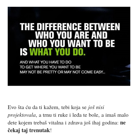
Evo šta ću da ti kažem, tebi koja se
još nisi
projektovala
, a trnu ti ruke i leđa te bole, a imaš malo
ne
dete kojem trebaš vitalna i zdrava još ihaj godina:
čekaj taj trenutak
!