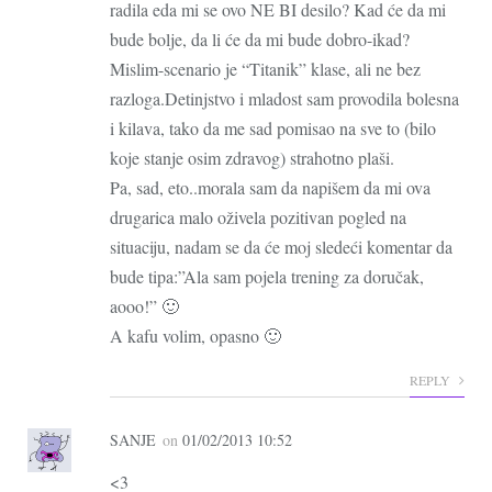
radila eda mi se ovo NE BI desilo? Kad će da mi
bude bolje, da li će da mi bude dobro-ikad?
Mislim-scenario je “Titanik” klase, ali ne bez
razloga.Detinjstvo i mladost sam provodila bolesna
i kilava, tako da me sad pomisao na sve to (bilo
koje stanje osim zdravog) strahotno plaši.
Pa, sad, eto..morala sam da napišem da mi ova
drugarica malo oživela pozitivan pogled na
situaciju, nadam se da će moj sledeći komentar da
bude tipa:”Ala sam pojela trening za doručak,
aooo!” 🙂
A kafu volim, opasno 🙂
REPLY
SANJE
on
01/02/2013 10:52
<3