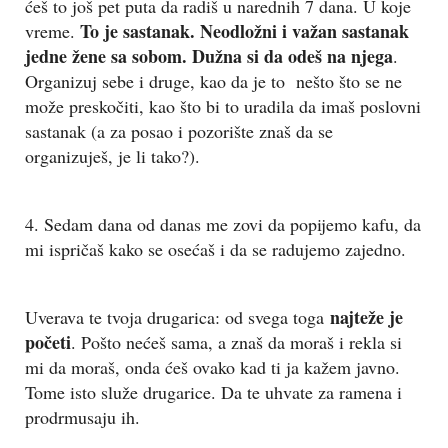
ćeš to još pet puta da radiš u narednih 7 dana. U koje
To je sastanak. Neodložni i važan sastanak
vreme.
jedne žene sa sobom. Dužna si da odeš na njega
.
Organizuj sebe i druge, kao da je to nešto što se ne
može preskočiti, kao što bi to uradila da imaš poslovni
sastanak (a za posao i pozorište znaš da se
organizuješ, je li tako?).
4. Sedam dana od danas me zovi da popijemo kafu, da
mi ispričaš kako se osećaš i da se radujemo zajedno.
najteže je
Uverava te tvoja drugarica: od svega toga
početi
. Pošto nećeš sama, a znaš da moraš i rekla si
mi da moraš, onda ćeš ovako kad ti ja kažem javno.
Tome isto služe drugarice. Da te uhvate za ramena i
prodrmusaju ih.