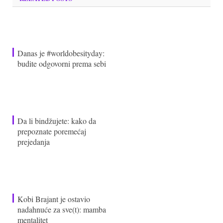
Danas je #worldobesityday:
budite odgovorni prema sebi
Da li bindžujete: kako da
prepoznate poremećaj
prejedanja
Kobi Brajant je ostavio
nadahnuće za sve(t): mamba
mentalitet