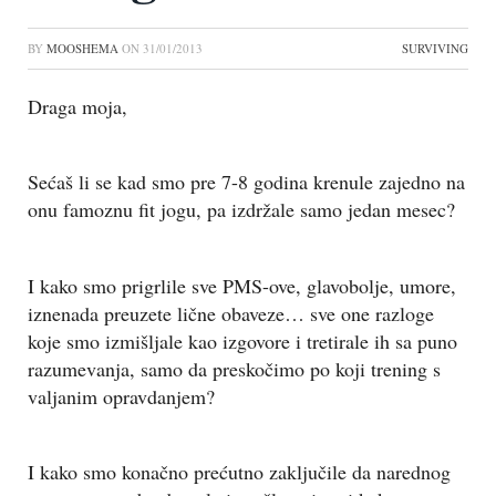
BY
MOOSHEMA
ON
31/01/2013
SURVIVING
Draga moja,
Sećaš li se kad smo pre 7-8 godina krenule zajedno na
onu famoznu fit jogu, pa izdržale samo jedan mesec?
I kako smo prigrlile sve PMS-ove, glavobolje, umore,
iznenada preuzete lične obaveze… sve one razloge
koje smo izmišljale kao izgovore i tretirale ih sa puno
razumevanja, samo da preskočimo po koji trening s
valjanim opravdanjem?
I kako smo konačno prećutno zaključile da narednog