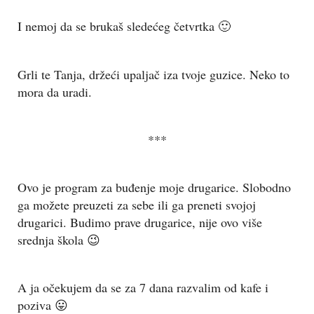
I nemoj da se brukaš sledećeg četvrtka 🙂
Grli te Tanja, držeći upaljač iza tvoje guzice. Neko to
mora da uradi.
***
Ovo je program za buđenje moje drugarice. Slobodno
ga možete preuzeti za sebe ili ga preneti svojoj
drugarici. Budimo prave drugarice, nije ovo više
srednja škola 😉
A ja očekujem da se za 7 dana razvalim od kafe i
poziva 😛