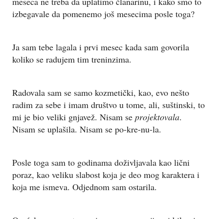
meseca ne treba da uplatimo članarinu, i kako smo to
izbegavale da pomenemo još mesecima posle toga?
Ja sam tebe lagala i prvi mesec kada sam govorila
koliko se radujem tim treninzima.
Radovala sam se samo kozmetički, kao, evo nešto
radim za sebe i imam društvo u tome, ali, suštinski, to
mi je bio veliki gnjavež. Nisam se
projektovala
.
Nisam se uplašila. Nisam se po-kre-nu-la.
Posle toga sam to godinama doživljavala kao lični
poraz, kao veliku slabost koja je deo mog karaktera i
koja me ismeva. Odjednom sam ostarila.