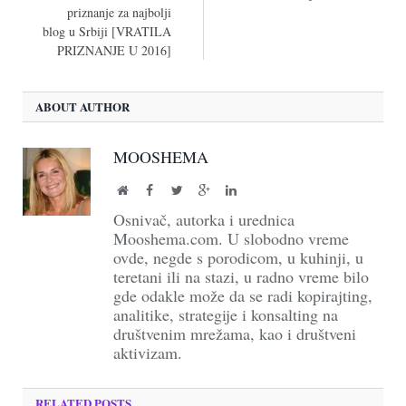
priznanje za najbolji
blog u Srbiji [VRATILA
PRIZNANJE U 2016]
ABOUT AUTHOR
MOOSHEMA
Website
Facebook
Twitter
Google+
LinkedIn
Osnivač, autorka i urednica
Mooshema.com. U slobodno vreme
ovde, negde s porodicom, u kuhinji, u
teretani ili na stazi, u radno vreme bilo
gde odakle može da se radi kopirajting,
analitike, strategije i konsalting na
društvenim mrežama, kao i društveni
aktivizam.
RELATED POSTS