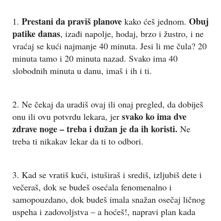
Prestani da praviš planove
Obuj
1.
kako ćeš jednom.
patike danas
, izađi napolje, hodaj, brzo i žustro, i ne
vraćaj se kući najmanje 40 minuta. Jesi li me čula? 20
minuta tamo i 20 minuta nazad. Svako ima 40
slobodnih minuta u danu, imaš i ih i ti.
2. Ne čekaj da uradiš ovaj ili onaj pregled, da dobiješ
svako ko ima dve
onu ili ovu potvrdu lekara, jer
zdrave noge – treba i dužan je da ih koristi.
Ne
treba ti nikakav lekar da ti to odbori.
3. Kad se vratiš kući, istuširaš i središ, izljubiš dete i
večeraš, dok se budeš osećala fenomenalno i
samopouzdano, dok budeš imala snažan osečaj ličnog
uspeha i zadovoljstva – a hoćeš!, napravi plan kada