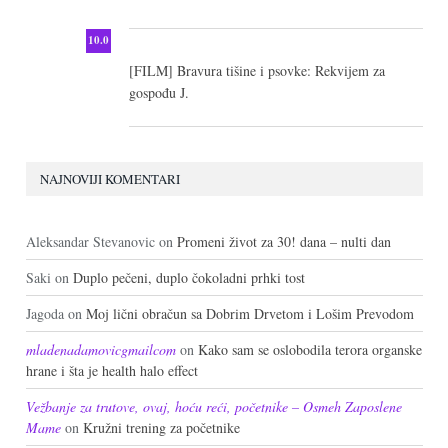
10.0
[FILM] Bravura tišine i psovke: Rekvijem za
gospođu J.
NAJNOVIJI KOMENTARI
Aleksandar Stevanovic
on
Promeni život za 30! dana – nulti dan
Saki
on
Duplo pečeni, duplo čokoladni prhki tost
Jagoda
on
Moj lični obračun sa Dobrim Drvetom i Lošim Prevodom
mladenadamovicgmailcom
on
Kako sam se oslobodila terora organske
hrane i šta je health halo effect
Vežbanje za trutove, ovaj, hoću reći, početnike – Osmeh Zaposlene
Mame
on
Kružni trening za početnike