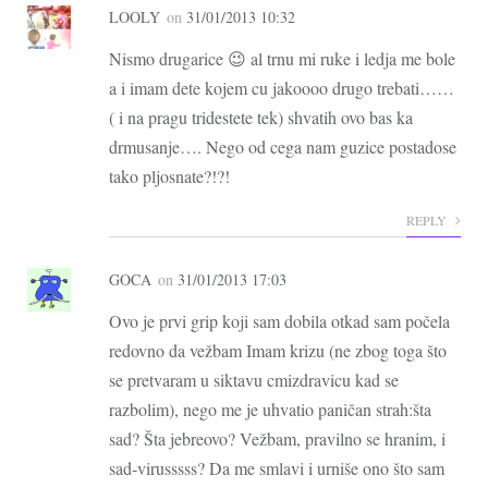
LOOLY
on
31/01/2013 10:32
Nismo drugarice 😉 al trnu mi ruke i ledja me bole
a i imam dete kojem cu jakoooo drugo trebati……
( i na pragu tridestete tek) shvatih ovo bas ka
drmusanje…. Nego od cega nam guzice postadose
tako pljosnate?!?!
REPLY
GOCA
on
31/01/2013 17:03
Ovo je prvi grip koji sam dobila otkad sam počela
redovno da vežbam Imam krizu (ne zbog toga što
se pretvaram u siktavu cmizdravicu kad se
razbolim), nego me je uhvatio paničan strah:šta
sad? Šta jebreovo? Vežbam, pravilno se hranim, i
sad-virusssss? Da me smlavi i urniše ono što sam