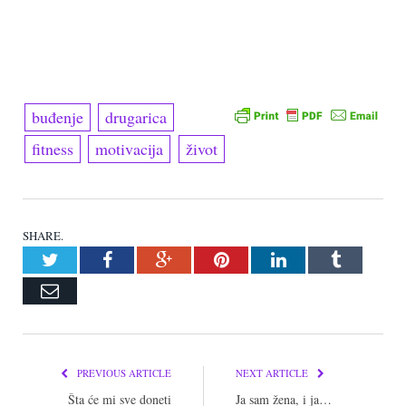
buđenje
drugarica
fitness
motivacija
život
SHARE.
Twitter
Facebook
Google+
Pinterest
LinkedIn
Tumblr
Email
PREVIOUS ARTICLE
NEXT ARTICLE
Šta će mi sve doneti
Ja sam žena, i ja…