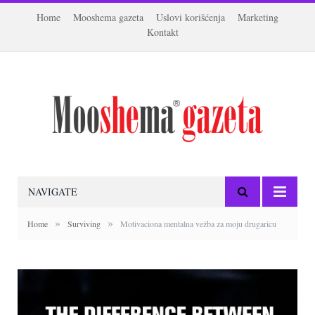
Home
Mooshema gazeta
Uslovi korišćenja
Marketing
Kontakt
NAVIGATE
»
»
Home
Surviving
Motivaciona mentalna vežba za moju drugaricu