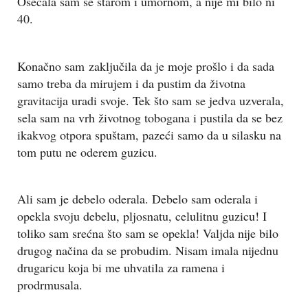
Osećala sam se starom i umornom, a nije mi bilo ni
40.
Konačno sam zaključila da je moje prošlo i da sada
samo treba da mirujem i da pustim da životna
gravitacija uradi svoje. Tek što sam se jedva uzverala,
sela sam na vrh životnog tobogana i pustila da se bez
ikakvog otpora spuštam, pazeći samo da u silasku na
tom putu ne oderem guzicu.
Ali sam je debelo oderala. Debelo sam oderala i
opekla svoju debelu, pljosnatu, celulitnu guzicu! I
toliko sam srećna što sam se opekla! Valjda nije bilo
drugog načina da se probudim. Nisam imala nijednu
drugaricu koja bi me uhvatila za ramena i
prodrmusala.