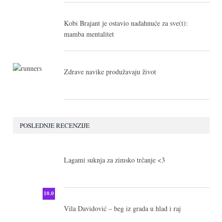
Kobi Brajant je ostavio nadahnuće za sve(t):
mamba mentalitet
Zdrave navike produžavaju život
POSLEDNJE RECENZIJE
10.0
Lagami suknja za zimsko trčanje <3
10.0
Vila Davidović – beg iz grada u hlad i raj