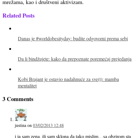
mrežama, kao i društveni aktivizam.
Related Posts
Danas je #worldobesityday: budite odgovorni prema sebi
Da li bindžujete: kako da prepoznate poremećaj prejedanja
Kobi Brajant je ostavio nadahnuće za sve(t): mamba
mentalitet
3 Comments
justina
on
03/02/2013 12:48
i ja sam zena, ili sam sklona da tako mislim…sa obzirom sta