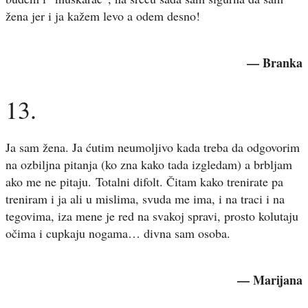
žena jer i ja kažem levo a odem desno!
— Branka
13.
Ja sam žena. Ja ćutim neumoljivo kada treba da odgovorim
na ozbiljna pitanja (ko zna kako tada izgledam) a brbljam
ako me ne pitaju. Totalni difolt. Čitam kako trenirate pa
treniram i ja ali u mislima, svuda me ima, i na traci i na
tegovima, iza mene je red na svakoj spravi, prosto kolutaju
očima i cupkaju nogama… divna sam osoba.
— Marijana