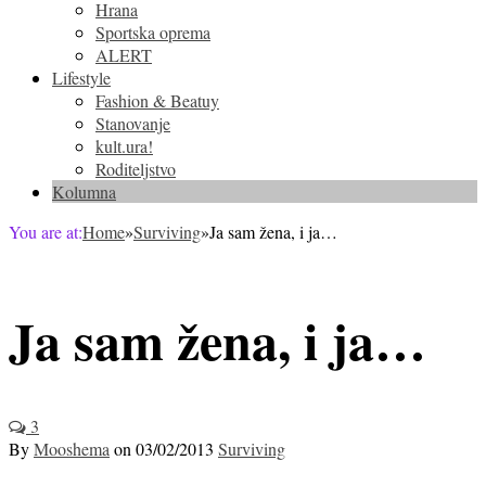
Hrana
Sportska oprema
ALERT
Lifestyle
Fashion & Beatuy
Stanovanje
kult.ura!
Roditeljstvo
Kolumna
You are at:
Home
»
Surviving
»
Ja sam žena, i ja…
Ja sam žena, i ja…
3
By
Mooshema
on
03/02/2013
Surviving