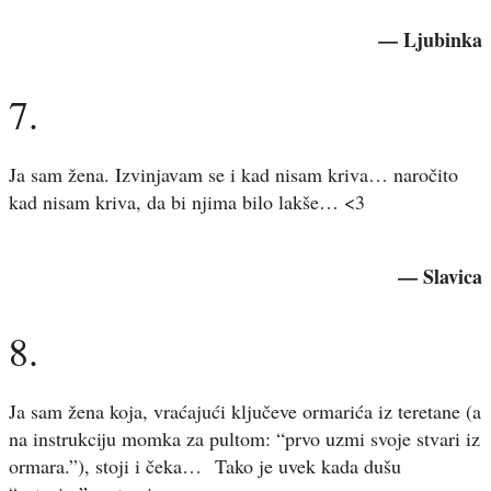
— Ljubinka
7.
Ja sam žena. Izvinjavam se i kad nisam kriva… naročito
kad nisam kriva, da bi njima bilo lakše… <3
— Slavica
8.
Ja sam žena koja, vraćajući ključeve ormarića iz teretane (a
na instrukciju momka za pultom: “prvo uzmi svoje stvari iz
ormara.”), stoji i čeka… Tako je uvek kada dušu