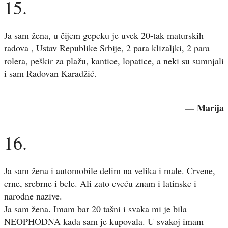
15.
Ja sam žena, u čijem gepeku je uvek 20-tak maturskih
radova , Ustav Republike Srbije, 2 para klizaljki, 2 para
rolera, peškir za plažu, kantice, lopatice, a neki su sumnjali
i sam Radovan Karadžić.
— Marija
16.
Ja sam žena i automobile delim na velika i male. Crvene,
crne, srebrne i bele. Ali zato cveću znam i latinske i
narodne nazive.
Ja sam žena. Imam bar 20 tašni i svaka mi je bila
NEOPHODNA kada sam je kupovala. U svakoj imam