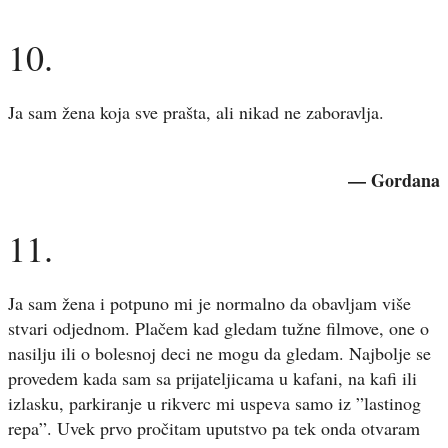
10.
Ja sam žena koja sve prašta, ali nikad ne zaboravlja.
— Gordana
11.
Ja sam žena i potpuno mi je normalno da obavljam više
stvari odjednom. Plačem kad gledam tužne filmove, one o
nasilju ili o bolesnoj deci ne mogu da gledam. Najbolje se
provedem kada sam sa prijateljicama u kafani, na kafi ili
izlasku, parkiranje u rikverc mi uspeva samo iz ”lastinog
repa”. Uvek prvo pročitam uputstvo pa tek onda otvaram