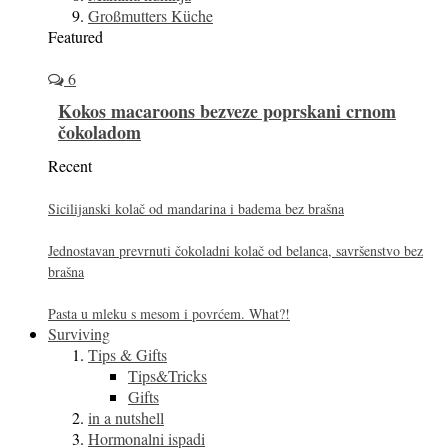
Großmutters Küche
Featured
6
Kokos macaroons bezveze poprskani crnom
čokoladom
Recent
Sicilijanski kolač od mandarina i badema bez brašna
Jednostavan prevrnuti čokoladni kolač od belanca, savršenstvo bez
brašna
Pasta u mleku s mesom i povrćem. What?!
Surviving
Tips & Gifts
Tips&Tricks
Gifts
in a nutshell
Hormonalni ispadi