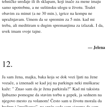
tehničke uređaje ili ih sklapam, koji inače za mene imaju
samo upotrebnu, a ne suštinsku ulogu u životu. Toalet
obavim za minut (a ne 30 min.), igrice na kompu ne
upražnjavam. Umem da se spremim za 5 min. kad mi
treba, ali meditiram u dugim spremanjima za izlazak. I da,
uvek imam svoje tajne.
— Jelena
12.
Ja sam žena, majka, baka koja se dok vozi ljuti na žene
vozače, a iznenadi se kad joj na parkingu neki muškarac
kaže: ” Znao sam da je žena parkirala?” Kad mi taksista
ljubazno pomogne da stavim torbu u gepek, ja sednem na
njegovo mesto za volanom! Često sam u životu morala da
budem i “muškarac”, na sreću sada sam sigurna da sam