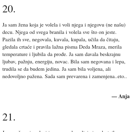
20.
Ja sam žena koja je volela i voli njega i njegovu (ne našu)
decu. Njega od svega branila i volela sve što on jeste.
Pazila ih sve, negovala, kuvala, kupala, učila da čitaju,
gledala crtaće i pravila lažna pisma Deda Mraza, merila
temperature i ljubila da prođe. Ja sam davala beskrajnu
ljubav, pažnju, energiju, novac. Bila sam negovana i lepa,
trudila se da budem jedina. Ja sam bila voljena, ali
nedovoljno pažena. Sada sam prevarena i zamenjena..eto..
— Anja
21.