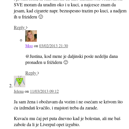
SVE moram da uradim oko i u kuci, a najcesce znam da
jesam, kad cigarete napr. bezuspesno trazim po kuci, a nadjem
ih u frizideru 🙂
Reply
Moo
on
03/02/2013 21:30
@Justina, kod mene je daljinski posle nedelju dana
pronađen u frižideru 🙂
Reply
Jelena
on
11/03/2013 09:12
Ja sam žena i obožavam da vozim i ne osećam se krivom što
ću izdrndati kvačilo, i majstori treba da zarade.
Kuvaću mu čaj pet puta dnevno kad je bolestan, ali me baš
zabole da li je Liverpul opet izgubio.