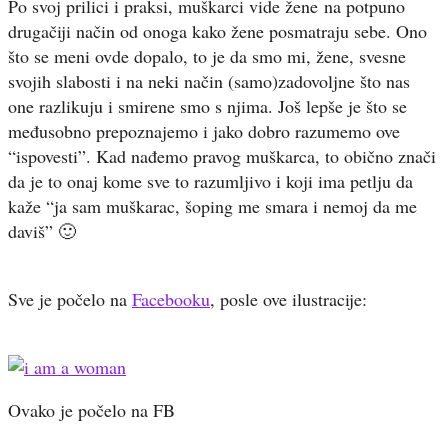
Po svoj prilici i praksi, muškarci vide žene na potpuno
drugačiji način od onoga kako žene posmatraju sebe. Ono
što se meni ovde dopalo, to je da smo mi, žene, svesne
svojih slabosti i na neki način (samo)zadovoljne što nas
one razlikuju i smirene smo s njima. Još lepše je što se
međusobno prepoznajemo i jako dobro razumemo ove
“ispovesti”. Kad nađemo pravog muškarca, to obično znači
da je to onaj kome sve to razumljivo i koji ima petlju da
kaže “ja sam muškarac, šoping me smara i nemoj da me
daviš” 🙂
Sve je počelo na
Facebooku
, posle ove ilustracije:
Ovako je počelo na FB