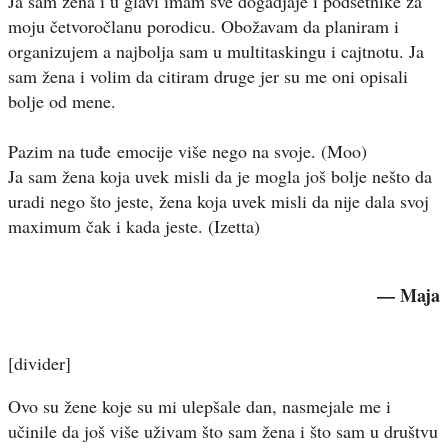
Ja sam žena i u glavi imam sve dogadjaje i podsetnike za
moju četvoročlanu porodicu. Obožavam da planiram i
organizujem a najbolja sam u multitaskingu i cajtnotu. Ja
sam žena i volim da citiram druge jer su me oni opisali
bolje od mene.
Pazim na tuđe emocije više nego na svoje. (Moo)
Ja sam žena koja uvek misli da je mogla još bolje nešto da
uradi nego što jeste, žena koja uvek misli da nije dala svoj
maximum čak i kada jeste. (Izetta)
— Maja
[divider]
Ovo su žene koje su mi ulepšale dan, nasmejale me i
učinile da još više uživam što sam žena i što sam u društvu