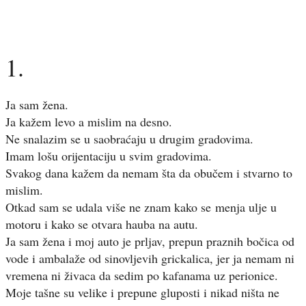
1.
Ja sam žena.
Ja kažem levo a mislim na desno.
Ne snalazim se u saobraćaju u drugim gradovima.
Imam lošu orijentaciju u svim gradovima.
Svakog dana kažem da nemam šta da obučem i stvarno to
mislim.
Otkad sam se udala više ne znam kako se menja ulje u
motoru i kako se otvara hauba na autu.
Ja sam žena i moj auto je prljav, prepun praznih bočica od
vode i ambalaže od sinovljevih grickalica, jer ja nemam ni
vremena ni živaca da sedim po kafanama uz perionice.
Moje tašne su velike i prepune gluposti i nikad ništa ne