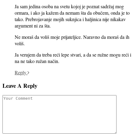
Ja sam jedina osoba na svetu kojoj je poznat sadržaj mog
ormara, i ako ja kažem da nemam šta da obučem, onda je to
tako. Prebrojavanje mojih suknjica i haljinica nije nikakav
argument ni za šta.
Ne moraš da voliš moje prijateljice. Naravno da moraš da ih
voliš.
Ja verujem da treba reći lepe stvari, a da se ružne mogu reći i
na ne tako ružan način.
Reply
Leave A Reply