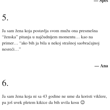
— Spes
5.
Ja sam žena koja postavlja svom mužu ona presmešna
“ženska” pitanja u najčudnijem momentu… kao na
primer… “ako bih ja bila u nekoj strašnoj saobraćajnoj
nesreći…”
— Ana
6.
Ja sam žena koja ni sa 43 godine ne ume da koristi viklere,
pa još uvek pletem kikice da bih uvila kosu 😉