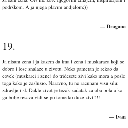
podrškom. A ja njega plavim andjelom:))
— Dragana
19.
Ja nisam zena i ja kazem da ima i zena i muskaraca koji se
dobro i lose snalaze u zivotu. Neko pametan je rekao da
covek (muskarci i zene) do tridesete zivi kako mora a posle
toga kako je zasluzio. Naravno, tu ne racunam visu silu:
zdravlje i sl. Dakle zivot je tezak zadatak za oba pola a ko
ga bolje resava vidi se po tome ko duze zivi!!!!
— Ivan