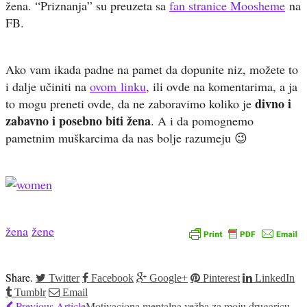
žena. “Priznanja” su preuzeta sa
fan stranice Moosheme
na
FB.
Ako vam ikada padne na pamet da dopunite niz, možete to
i dalje učiniti na
ovom linku
, ili ovde na komentarima, a ja
divno i
to mogu preneti ovde, da ne zaboravimo koliko je
zabavno i posebno biti žena
. A i da pomognemo
pametnim muškarcima da nas bolje razumeju 😉
žena
žene
Share.
Twitter
Facebook
Google+
Pinterest
LinkedIn
Tumblr
Email
Previous Article
Motivaciona mentalna vežba za moju drugaricu