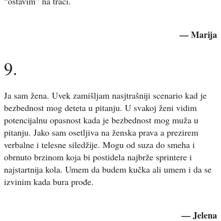
“ostavim” na traci.
— Marija
9.
Ja sam žena. Uvek zamišljam nasjtrašniji scenario kad je
bezbednost mog deteta u pitanju. U svakoj ženi vidim
potencijalnu opasnost kada je bezbednost mog muža u
pitanju. Jako sam osetljiva na ženska prava a prezirem
verbalne i telesne siledžije. Mogu od suza do smeha i
obrnuto brzinom koja bi postidela najbrže sprintere i
najstartnija kola. Umem da budem kučka ali umem i da se
izvinim kada bura prođe.
— Jelena