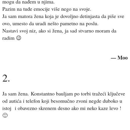
mogu da nađem u njima.
Pazim na tuđe emocije više nego na svoje.
Ja sam matora žena koja je dovoljno detinjasta da piše sve
ovo, umesto da uradi nešto pametno na poslu.
Nastavi svoj niz, ako si žena, ja sad stvarno moram da
radim 😉
— Moo
2.
Ja sam žena. Konstantno bauljam po torbi tražeći ključeve
od autića i telefon koji besomučno zvoni negde duboko u
istoj i obavezno skrenem desno ako mi neko kaze levo !
🙂