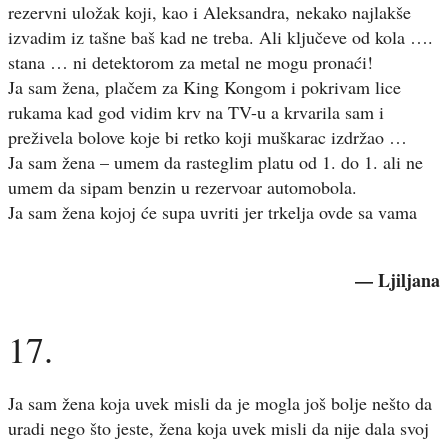
rezervni uložak koji, kao i Aleksandra, nekako najlakše
izvadim iz tašne baš kad ne treba. Ali ključeve od kola ….
stana … ni detektorom za metal ne mogu pronaći!
Ja sam žena, plačem za King Kongom i pokrivam lice
rukama kad god vidim krv na TV-u a krvarila sam i
preživela bolove koje bi retko koji muškarac izdržao …
Ja sam žena – umem da rasteglim platu od 1. do 1. ali ne
umem da sipam benzin u rezervoar automobola.
Ja sam žena kojoj će supa uvriti jer trkelja ovde sa vama
— Ljiljana
17.
Ja sam žena koja uvek misli da je mogla još bolje nešto da
uradi nego što jeste, žena koja uvek misli da nije dala svoj