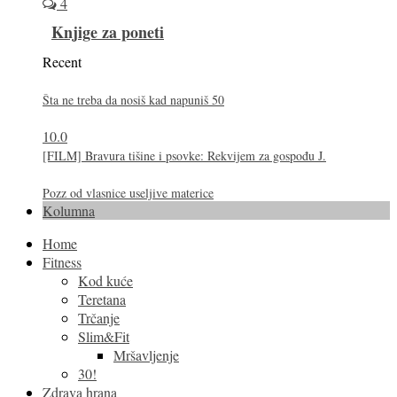
4
Knjige za poneti
Recent
Šta ne treba da nosiš kad napuniš 50
10.0
[FILM] Bravura tišine i psovke: Rekvijem za gospođu J.
Pozz od vlasnice useljive materice
Kolumna
Home
Fitness
Kod kuće
Teretana
Trčanje
Slim&Fit
Mršavljenje
30!
Zdrava hrana