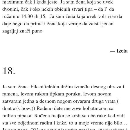
maximum čak i kada jeste. Ja sam žena koja se uvek
dvoumi, čak i oko nekih običnih stvari tipa – da l’ da
ručam u 14:30 ili 15. Ja sam žena koja uvek voli više da
daje nego da prima i žena koja veruje da zaista jedan
zagrljaj znači puno.
— Izeta
18.
Ja sam žena. Fiksni telefon držim između desnog obraza i
ramena, levom rukom tipkam poruku, levom novom
zatvaram jedna a desnom nogom otvaram druga vrata (
dont ask how:)) Rođeno dete me zove hobotnicom sa
milion pipaka. Rođena majka se krsti sa obe ruke kad vidi
sta sve odjednom radim i kaže, to u moje vreme nije bilo…
Ja sam zena. ON me zove njegovim zmajem, inspiracijom i