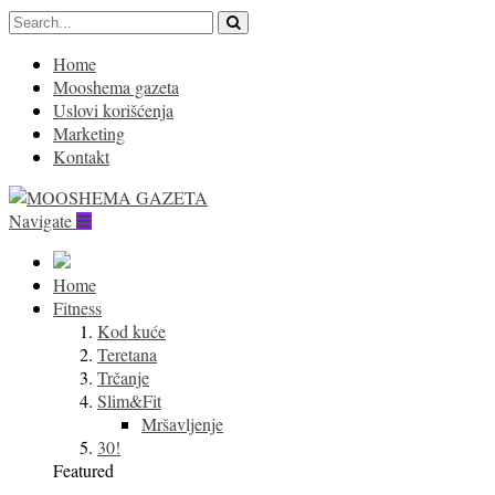
Home
Mooshema gazeta
Uslovi korišćenja
Marketing
Kontakt
Navigate
Home
Fitness
Kod kuće
Teretana
Trčanje
Slim&Fit
Mršavljenje
30!
Featured