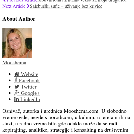
Next Article
Salcburški sufle – uživanje bez krivice
About Author
Mooshema
Website
Facebook
Twitter
Google+
LinkedIn
Osnivač, autorka i urednica Mooshema.com. U slobodno
vreme ovde, negde s porodicom, u kuhinji, u teretani ili na
stazi, u radno vreme bilo gde odakle može da se radi
kopirajting, analitike, strategije i konsalting na društvenim