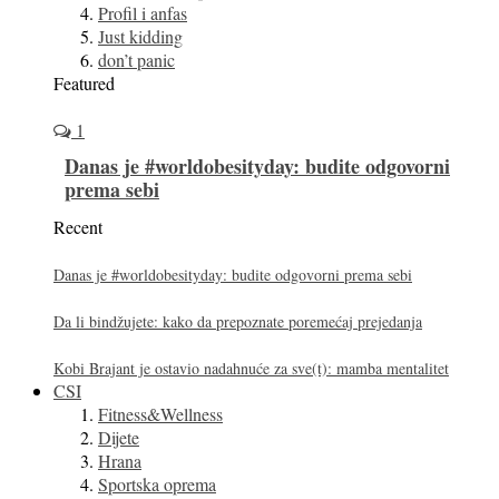
Profil i anfas
Just kidding
don’t panic
Featured
1
Danas je #worldobesityday: budite odgovorni
prema sebi
Recent
Danas je #worldobesityday: budite odgovorni prema sebi
Da li bindžujete: kako da prepoznate poremećaj prejedanja
Kobi Brajant je ostavio nadahnuće za sve(t): mamba mentalitet
CSI
Fitness&Wellness
Dijete
Hrana
Sportska oprema