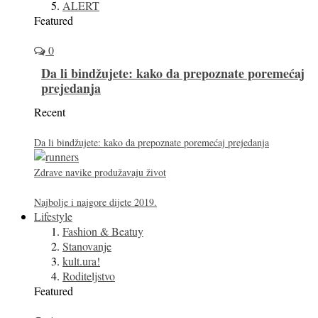
ALERT
Featured
0
Da li bindžujete: kako da prepoznate poremećaj
prejedanja
Recent
Da li bindžujete: kako da prepoznate poremećaj prejedanja
Zdrave navike produžavaju život
Najbolje i najgore dijete 2019.
Lifestyle
Fashion & Beatuy
Stanovanje
kult.ura!
Roditeljstvo
Featured