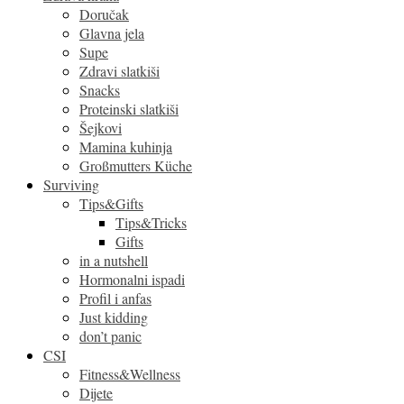
Doručak
Glavna jela
Supe
Zdravi slatkiši
Snacks
Proteinski slatkiši
Šejkovi
Mamina kuhinja
Großmutters Küche
Surviving
Tips&Gifts
Tips&Tricks
Gifts
in a nutshell
Hormonalni ispadi
Profil i anfas
Just kidding
don’t panic
CSI
Fitness&Wellness
Dijete