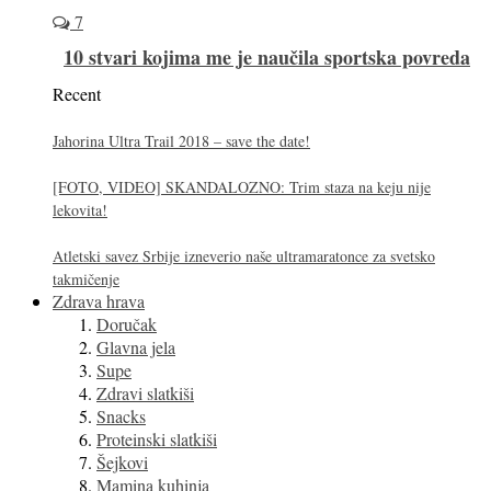
7
10 stvari kojima me je naučila sportska povreda
Recent
Jahorina Ultra Trail 2018 – save the date!
[FOTO, VIDEO] SKANDALOZNO: Trim staza na keju nije
lekovita!
Atletski savez Srbije izneverio naše ultramaratonce za svetsko
takmičenje
Zdrava hrava
Doručak
Glavna jela
Supe
Zdravi slatkiši
Snacks
Proteinski slatkiši
Šejkovi
Mamina kuhinja