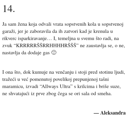
14.
Ja sam žena koja odvali vrata sopstvenih kola u sopstvenoj
garaži, jer je zaboravila da ih zatvori kad je krenula u
rikverc isparkiravanje… I, temeljna u svemu što radi, na
zvuk “KRRRRRŠŠRRHHHHRŠŠŠ” ne zaustavlja se, o ne,
nastavlja da dodaje gas 🙁
I ona što, dok kumuje na venčanju i stoji pred stotinu ljudi,
tražeći u već pomenutoj povelikoj prepunjenoj tašni
maramicu, izvadi “Allways Ultra” s krilcima i briše suze,
ne shvatajući iz prve zbog čega se ori sala od smeha.
— Aleksandra