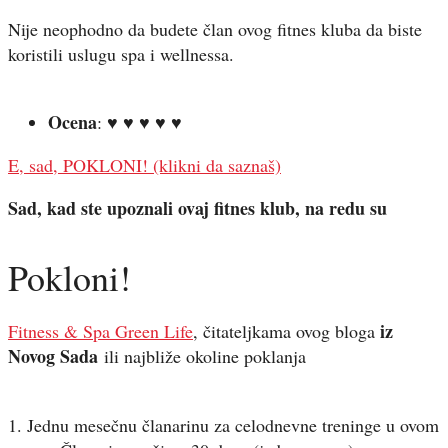
Nije neophodno da budete član ovog fitnes kluba da biste
koristili uslugu spa i wellnessa.
Ocena
: ♥ ♥ ♥ ♥ ♥
E, sad, POKLONI! (klikni da saznaš)
Sad, kad ste upoznali ovaj fitnes klub, na redu su
Pokloni!
iz
Fitness & Spa Green Life
, čitateljkama ovog bloga
Novog Sada
ili najbliže okoline poklanja
1. Jednu mesečnu članarinu za celodnevne treninge u ovom