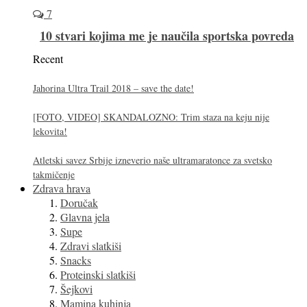
7
10 stvari kojima me je naučila sportska povreda
Recent
Jahorina Ultra Trail 2018 – save the date!
[FOTO, VIDEO] SKANDALOZNO: Trim staza na keju nije
lekovita!
Atletski savez Srbije izneverio naše ultramaratonce za svetsko
takmičenje
Zdrava hrava
Doručak
Glavna jela
Supe
Zdravi slatkiši
Snacks
Proteinski slatkiši
Šejkovi
Mamina kuhinja