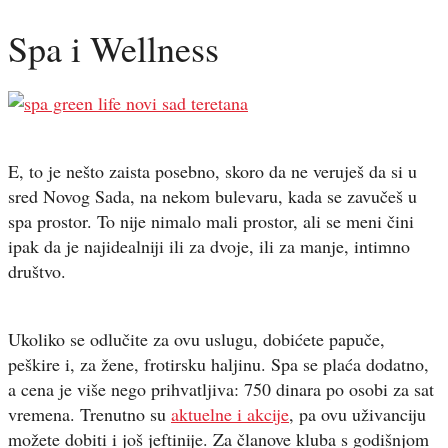
Spa i Wellness
E, to je nešto zaista posebno, skoro da ne veruješ da si u
sred Novog Sada, na nekom bulevaru, kada se zavučeš u
spa prostor. To nije nimalo mali prostor, ali se meni čini
ipak da je najidealniji ili za dvoje, ili za manje, intimno
društvo.
Ukoliko se odlučite za ovu uslugu, dobićete papuče,
peškire i, za žene, frotirsku haljinu. Spa se plaća dodatno,
a cena je više nego prihvatljiva: 750 dinara po osobi za sat
vremena. Trenutno su
aktuelne i akcije
, pa ovu uživanciju
možete dobiti i još jeftinije. Za članove kluba s godišnjom