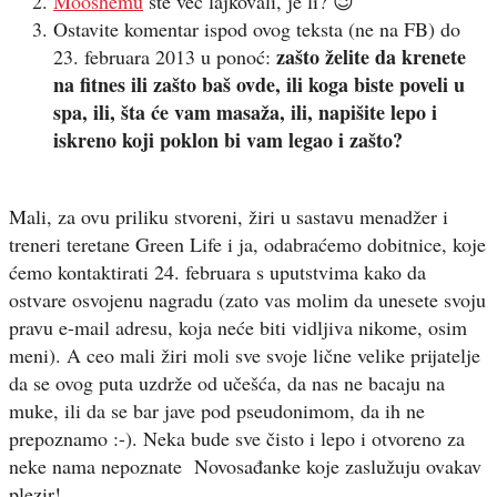
Mooshemu
ste već lajkovali, je li? 😉
Ostavite komentar ispod ovog teksta (ne na FB) do
zašto želite da krenete
23. februara 2013 u ponoć:
na fitnes ili zašto baš ovde, ili koga biste poveli u
spa, ili, šta će vam masaža, ili, napišite lepo i
iskreno koji poklon bi vam legao i zašto?
Mali, za ovu priliku stvoreni, žiri u sastavu menadžer i
treneri teretane Green Life i ja, odabraćemo dobitnice, koje
ćemo kontaktirati 24. februara s uputstvima kako da
ostvare osvojenu nagradu (zato vas molim da unesete svoju
pravu e-mail adresu, koja neće biti vidljiva nikome, osim
meni). A ceo mali žiri moli sve svoje lične velike prijatelje
da se ovog puta uzdrže od učešća, da nas ne bacaju na
muke, ili da se bar jave pod pseudonimom, da ih ne
prepoznamo :-). Neka bude sve čisto i lepo i otvoreno za
neke nama nepoznate Novosađanke koje zaslužuju ovakav
plezir!