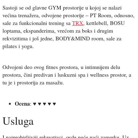
Sastoji se od glavne GYM prostorije u kojoj se nalazi
većina trenažera, odvojene prostorije – PT Room, odnosno,
sale za funkcionalni trening sa
TRX
, kettlebell, BOSU
loptama, ekspanderima, vrećom za boks i drugim
rekvizitima i još jedne, BODY&MIND room, sale za
pilates i yogu.
Odvojeni deo ovog fitnes prostora, u intimnijem delu
prostora, čini predivan i luskuzni spa i wellness prostor, a
tu je i prostorija za masažu.
Ocena
: ♥ ♥ ♥ ♥ ♥
Usluga
I najprobirljiviji rekreativci, ovde neće naći zamerke. Uz