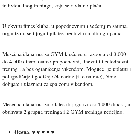
individualnog treninga, koja se dodatno plaća.
U okviru fitnes kluba, u popodnevnim i večernjim satima,
organizuju se i joga i pilates treninzi u malim grupama.
Mesečna članarina za GYM kreću se u rasponu od 3.000
do 4.500 dinara (samo prepodnevni, dnevni ili celodnevni
trening), a bez ograničenja vikendom. Moguće je uplatiti i
polugodišnje i godišnje članarine (i to na rate), čime
dobijate i ulaznicu za spa zonu vikendom.
Mesečna članarina za pilates ili jogu iznosi 4.000 dinara, a
obuhvata 2 grupna treninga i 2 GYM treninga nedeljno.
Ocena
: ♥ ♥ ♥ ♥ ♥