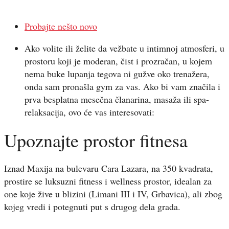
Probajte nešto novo
Ako volite ili želite da vežbate u intimnoj atmosferi, u
prostoru koji je moderan, čist i prozračan, u kojem
nema buke lupanja tegova ni gužve oko trenažera,
onda sam pronašla gym za vas. Ako bi vam značila i
prva besplatna mesečna članarina, masaža ili spa-
relaksacija, ovo će vas interesovati:
Upoznajte prostor fitnesa
Iznad Maxija na bulevaru Cara Lazara, na 350 kvadrata,
prostire se luksuzni fitness i wellness prostor, idealan za
one koje žive u blizini (Limani III i IV, Grbavica), ali zbog
kojeg vredi i potegnuti put s drugog dela grada.