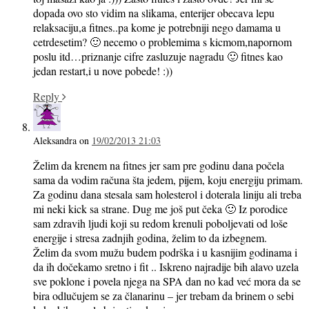
dopada ovo sto vidim na slikama, enterijer obecava lepu
relaksaciju,a fitnes..pa kome je potrebniji nego damama u
cetrdesetim? 🙂 necemo o problemima s kicmom,napornom
poslu itd…priznanje cifre zasluzuje nagradu 🙂 fitnes kao
jedan restart,i u nove pobede! :))
Reply
Aleksandra
on
19/02/2013 21:03
Želim da krenem na fitnes jer sam pre godinu dana počela
sama da vodim računa šta jedem, pijem, koju energiju primam.
Za godinu dana stesala sam holesterol i doterala liniju ali treba
mi neki kick sa strane. Dug me još put čeka 🙂 Iz porodice
sam zdravih ljudi koji su redom krenuli poboljevati od loše
energije i stresa zadnjih godina, želim to da izbegnem.
Želim da svom mužu budem podrška i u kasnijim godinama i
da ih dočekamo sretno i fit .. Iskreno najradije bih alavo uzela
sve poklone i povela njega na SPA dan no kad već mora da se
bira odlučujem se za članarinu – jer trebam da brinem o sebi