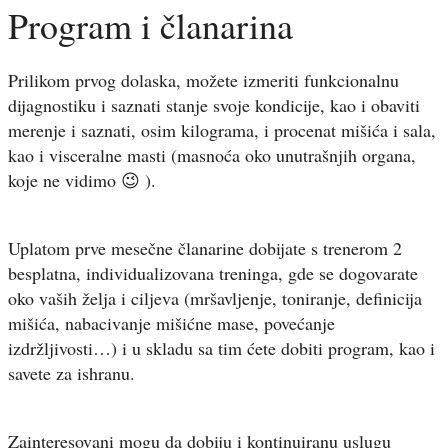
Program i članarina
Prilikom prvog dolaska, možete izmeriti funkcionalnu
dijagnostiku i saznati stanje svoje kondicije, kao i obaviti
merenje i saznati, osim kilograma, i procenat mišića i sala,
kao i visceralne masti (masnoća oko unutrašnjih organa,
koje ne vidimo 😉 ).
Uplatom prve mesečne članarine dobijate s trenerom 2
besplatna, individualizovana treninga, gde se dogovarate
oko vaših želja i ciljeva (mršavljenje, toniranje, definicija
mišića, nabacivanje mišićne mase, povećanje
izdržljivosti…) i u skladu sa tim ćete dobiti program, kao i
savete za ishranu.
Zainteresovani mogu da dobiju i kontinuiranu uslugu