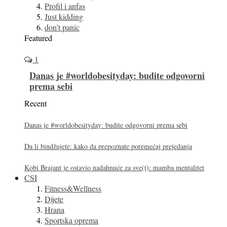
Profil i anfas
Just kidding
don’t panic
Featured
1
Danas je #worldobesityday: budite odgovorni
prema sebi
Recent
Danas je #worldobesityday: budite odgovorni prema sebi
Da li bindžujete: kako da prepoznate poremećaj prejedanja
Kobi Brajant je ostavio nadahnuće za sve(t): mamba mentalitet
CSI
Fitness&Wellness
Dijete
Hrana
Sportska oprema