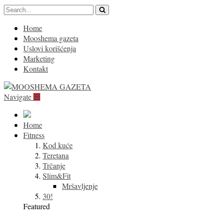
Home
Mooshema gazeta
Uslovi korišćenja
Marketing
Kontakt
Navigate
Home
Fitness
Kod kuće
Teretana
Trčanje
Slim&Fit
Mršavljenje
30!
Featured