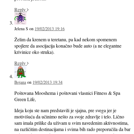
Reply
Jelena S
on
19/02/2013 19:16
Želim da krenem u teretanu, pa kad nekom spomenem
spojlere da asocijacija konačno bude auto (a ne elegantne
krivinice oko struka).
Reply
Bojana
on
19/02/2013 19:34
Poštovana Mooshema i poštovani vlasnici Fitness & Spa
Green Life,
Ideja koju ste nam predstavili je sjajna, pre svega jer je
motivišuća da učinimo nešto za svoje zdravlje i telo. Lično
sam imala prilike da uživam u svim navedenim aktivnostima,
na različitim destinacijama i svima bih rado preporučila da bar