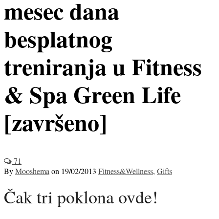
mesec dana
besplatnog
treniranja u Fitness
& Spa Green Life
[završeno]
71
By
Mooshema
on
19/02/2013
Fitness&Wellness
,
Gifts
Čak tri poklona ovde!