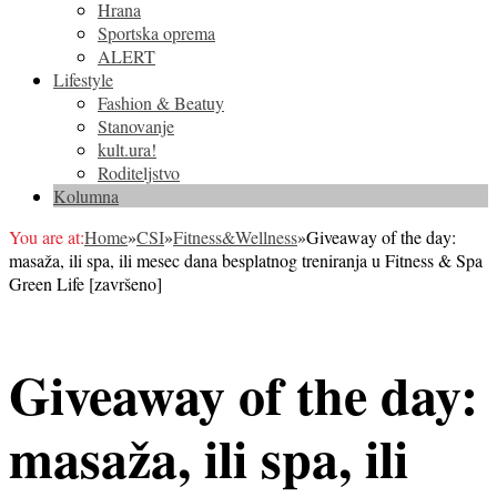
Hrana
Sportska oprema
ALERT
Lifestyle
Fashion & Beatuy
Stanovanje
kult.ura!
Roditeljstvo
Kolumna
You are at:
Home
»
CSI
»
Fitness&Wellness
»
Giveaway of the day:
masaža, ili spa, ili mesec dana besplatnog treniranja u Fitness & Spa
Green Life [završeno]
Giveaway of the day:
masaža, ili spa, ili