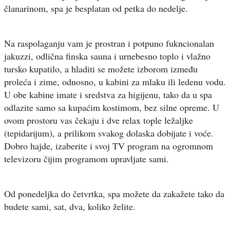
članarinom, spa je besplatan od petka do nedelje.
Na raspolaganju vam je prostran i potpuno fukncionalan
jakuzzi, odlična finska sauna i urnebesno toplo i vlažno
tursko kupatilo, a hladiti se možete izborom između
proleća i zime, odnosno, u kabini za mlaku ili ledenu vodu.
U obe kabine imate i sredstva za higijenu, tako da u spa
odlazite samo sa kupaćim kostimom, bez silne opreme. U
ovom prostoru vas čekaju i dve relax tople ležaljke
(tepidarijum), a prilikom svakog dolaska dobijate i voće.
Dobro hajde, izaberite i svoj TV program na ogromnom
televizoru čijim programom upravljate sami.
Od ponedeljka do četvrtka, spa možete da zakažete tako da
budete sami, sat, dva, koliko želite.