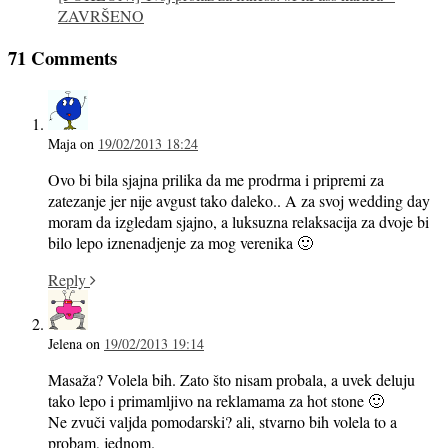
ZAVRŠENO
71 Comments
Maja
on
19/02/2013 18:24
Ovo bi bila sjajna prilika da me prodrma i pripremi za
zatezanje jer nije avgust tako daleko.. A za svoj wedding day
moram da izgledam sjajno, a luksuzna relaksacija za dvoje bi
bilo lepo iznenadjenje za mog verenika 🙂
Reply
Jelena
on
19/02/2013 19:14
Masaža? Volela bih. Zato što nisam probala, a uvek deluju
tako lepo i primamljivo na reklamama za hot stone 🙂
Ne zvuči valjda pomodarski? ali, stvarno bih volela to a
probam, jednom.