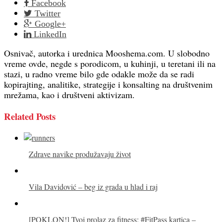
Facebook
Twitter
Google+
LinkedIn
Osnivač, autorka i urednica Mooshema.com. U slobodno
vreme ovde, negde s porodicom, u kuhinji, u teretani ili na
stazi, u radno vreme bilo gde odakle može da se radi
kopirajting, analitike, strategije i konsalting na društvenim
mrežama, kao i društveni aktivizam.
Related Posts
Zdrave navike produžavaju život
Vila Davidović – beg iz grada u hlad i raj
[POKLON!] Tvoj prolaz za fitness: #FitPass kartica –