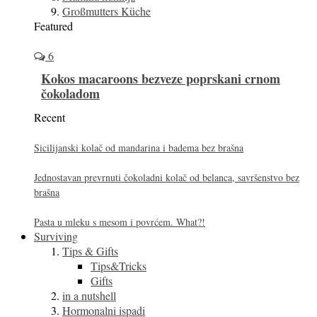
Großmutters Küche
Featured
6
Kokos macaroons bezveze poprskani crnom
čokoladom
Recent
Sicilijanski kolač od mandarina i badema bez brašna
Jednostavan prevrnuti čokoladni kolač od belanca, savršenstvo bez
brašna
Pasta u mleku s mesom i povrćem. What?!
Surviving
Tips & Gifts
Tips&Tricks
Gifts
in a nutshell
Hormonalni ispadi