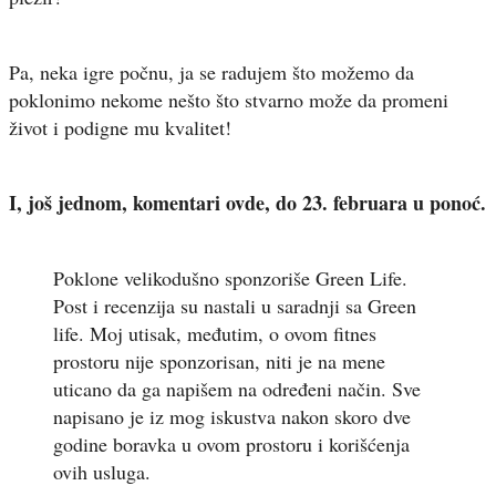
Pa, neka igre počnu, ja se radujem što možemo da
poklonimo nekome nešto što stvarno može da promeni
život i podigne mu kvalitet!
I, još jednom, komentari ovde, do 23. februara u ponoć.
Poklone velikodušno sponzoriše Green Life.
Post i recenzija su nastali u saradnji sa Green
life. Moj utisak, međutim, o ovom fitnes
prostoru nije sponzorisan, niti je na mene
uticano da ga napišem na određeni način. Sve
napisano je iz mog iskustva nakon skoro dve
godine boravka u ovom prostoru i korišćenja
ovih usluga.