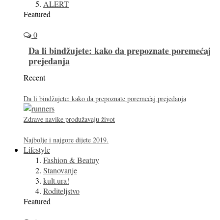
ALERT
Featured
0
Da li bindžujete: kako da prepoznate poremećaj
prejedanja
Recent
Da li bindžujete: kako da prepoznate poremećaj prejedanja
Zdrave navike produžavaju život
Najbolje i najgore dijete 2019.
Lifestyle
Fashion & Beatuy
Stanovanje
kult.ura!
Roditeljstvo
Featured