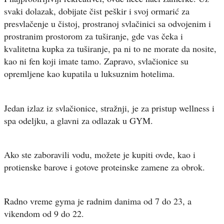
svaki dolazak, dobijate čist peškir i svoj ormarić za
presvlačenje u čistoj, prostranoj svlačinici sa odvojenim i
prostranim prostorom za tuširanje, gde vas čeka i
kvalitetna kupka za tuširanje, pa ni to ne morate da nosite,
kao ni fen koji imate tamo. Zapravo, svlačionice su
opremljene kao kupatila u luksuznim hotelima.
Jedan izlaz iz svlačionice, stražnji, je za pristup wellness i
spa odeljku, a glavni za odlazak u GYM.
Ako ste zaboravili vodu, možete je kupiti ovde, kao i
protienske barove i gotove proteinske zamene za obrok.
Radno vreme gyma je radnim danima od 7 do 23, a
vikendom od 9 do 22.