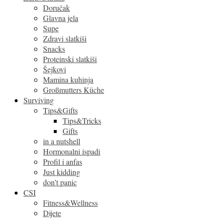
Doručak
Glavna jela
Supe
Zdravi slatkiši
Snacks
Proteinski slatkiši
Šejkovi
Mamina kuhinja
Großmutters Küche
Surviving
Tips&Gifts
Tips&Tricks
Gifts
in a nutshell
Hormonalni ispadi
Profil i anfas
Just kidding
don’t panic
CSI
Fitness&Wellness
Dijete