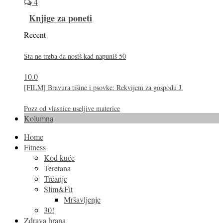
4
Knjige za poneti
Recent
Šta ne treba da nosiš kad napuniš 50
10.0
[FILM] Bravura tišine i psovke: Rekvijem za gospođu J.
Pozz od vlasnice useljive materice
Kolumna
Home
Fitness
Kod kuće
Teretana
Trčanje
Slim&Fit
Mršavljenje
30!
Zdrava hrana