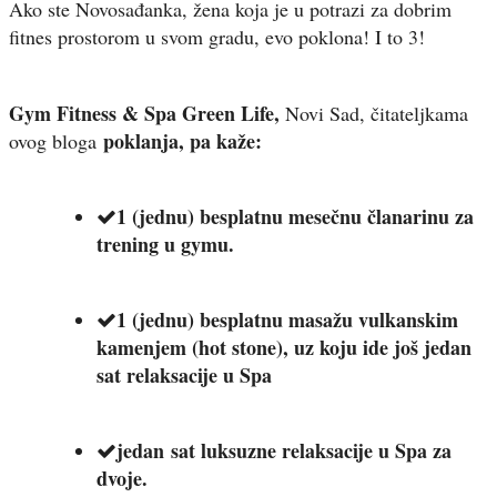
Ako ste Novosađanka, žena koja je u potrazi za dobrim
fitnes prostorom u svom gradu, evo poklona! I to 3!
Gym Fitness & Spa Green Life,
Novi Sad, čitateljkama
poklanja, pa kaže:
ovog bloga
1 (jednu) besplatnu mesečnu članarinu za
trening u gymu.
1 (jednu) besplatnu masažu vulkanskim
kamenjem (hot stone), uz koju ide još jedan
sat relaksacije u Spa
jedan sat luksuzne relaksacije u Spa za
dvoje.