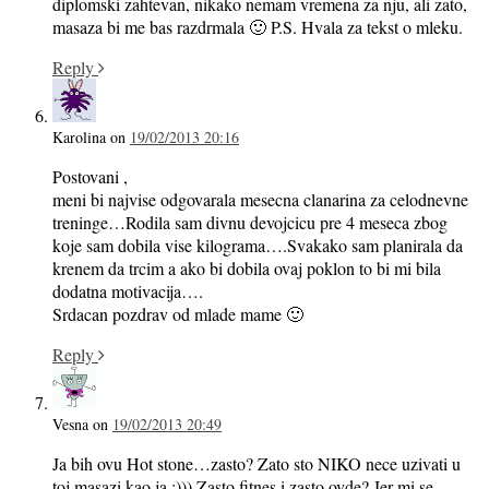
diplomski zahtevan, nikako nemam vremena za nju, ali zato,
masaza bi me bas razdrmala 🙂 P.S. Hvala za tekst o mleku.
Reply
Karolina
on
19/02/2013 20:16
Postovani ,
meni bi najvise odgovarala mesecna clanarina za celodnevne
treninge…Rodila sam divnu devojcicu pre 4 meseca zbog
koje sam dobila vise kilograma….Svakako sam planirala da
krenem da trcim a ako bi dobila ovaj poklon to bi mi bila
dodatna motivacija….
Srdacan pozdrav od mlade mame 🙂
Reply
Vesna
on
19/02/2013 20:49
Ja bih ovu Hot stone…zasto? Zato sto NIKO nece uzivati u
toj masazi kao ja :))) Zasto fitnes i zasto ovde? Jer mi se