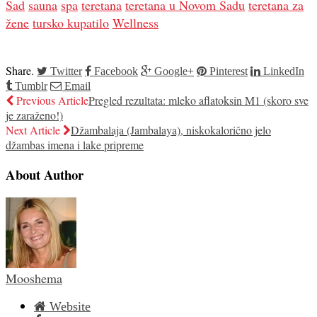
Sad
sauna
spa
teretana
teretana u Novom Sadu
teretana za
žene
tursko kupatilo
Wellness
Share.
Twitter
Facebook
Google+
Pinterest
LinkedIn
Tumblr
Email
Previous Article
Pregled rezultata: mleko aflatoksin M1 (skoro sve
je zaraženo!)
Next Article
Džambalaja (Jambalaya), niskokalorično jelo
džambas imena i lake pripreme
About Author
Mooshema
Website