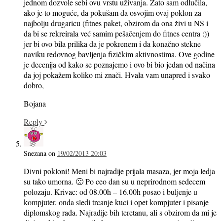
jednom dozvole sebi ovu vrstu uživanja. Zato sam odlučila,
ako je to moguće, da pokušam da osvojim ovaj poklon za
najbolju drugaricu (fitnes paket, obzirom da ona živi u NS i
da bi se rekreirala već samim pešačenjem do fitnes centra :))
jer bi ovo bila prilika da je pokrenem i da konačno stekne
naviku redovnog bavljenja fizičkim aktivnostima. Ove godine
je decenija od kako se poznajemo i ovo bi bio jedan od načina
da joj pokažem koliko mi znači. Hvala vam unapred i svako
dobro,
Bojana
Reply
Snezana
on
19/02/2013 20:03
Divni pokloni! Meni bi najradije prijala masaza, jer moja ledja
su tako umorna. 🙁 Po ceo dan su u neprirodnom sedecem
polozaju. Krivac: od 08.00h – 16.00h posao i buljenje u
kompjuter, onda sledi trcanje kuci i opet kompjuter i pisanje
diplomskog rada. Najradije bih teretanu, ali s obzirom da mi je