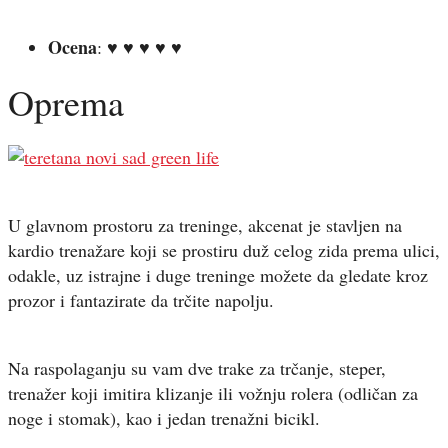
Ocena
: ♥ ♥ ♥ ♥ ♥
Oprema
U glavnom prostoru za treninge, akcenat je stavljen na
kardio trenažare koji se prostiru duž celog zida prema ulici,
odakle, uz istrajne i duge treninge možete da gledate kroz
prozor i fantazirate da trčite napolju.
Na raspolaganju su vam dve trake za trčanje, steper,
trenažer koji imitira klizanje ili vožnju rolera (odličan za
noge i stomak), kao i jedan trenažni bicikl.