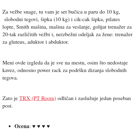
Za vežbe snage, tu vam je set bučica u paru do 10 kg,
slobodni tegovi, šipka (10 kg) i cik-cak šipka, pilates
lopte, Smith mašina, mašina za veslanje, golijat trenažer za
20-tak različitih vežbi i, neizbežni odeljak za žene: trenažer
za gluteus, aduktor i abduktor.
Meni ovde izgleda da je sve na mestu, osim što nedostaje
kavez, odnosno power rack za podršku dizanja slobodnih
tegova.
Zato je
TRX (PT Room)
odličan i zaslužuje jedan poseban
post.
Ocena
: ♥ ♥ ♥ ♥