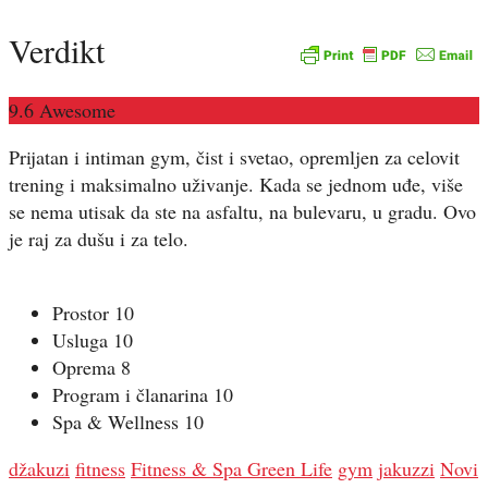
Verdikt
9.6
Awesome
Prijatan i intiman gym, čist i svetao, opremljen za celovit
trening i maksimalno uživanje. Kada se jednom uđe, više
se nema utisak da ste na asfaltu, na bulevaru, u gradu. Ovo
je raj za dušu i za telo.
Prostor
10
Usluga
10
Oprema
8
Program i članarina
10
Spa & Wellness
10
džakuzi
fitness
Fitness & Spa Green Life
gym
jakuzzi
Novi