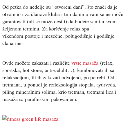
Od petka do nedelje su “otvoreni dani”, što znači da je
otvoreno i za članove kluba i tim danima vam se ne može
garantovati (ali se može desiti) da budete sami u svom
željenom terminu. Za koršćenje relax spa
vikendom postoje i mesečne, polugodišnje i godišnje
članarine.
Ovde možete zakazati i različite
vrste masaža
(relax,
sportska, hot stone, anti-celulit…), kombinovati ih sa
relaksacijom, ili ih zakazati odvojeno, po potrebi. Od
tretmana, u ponudi je refleksologija stopala, ayurveda,
piling mineralnim solima, krio tretman, tretmani lica i
masaža sa parafinskim pakovanjem.