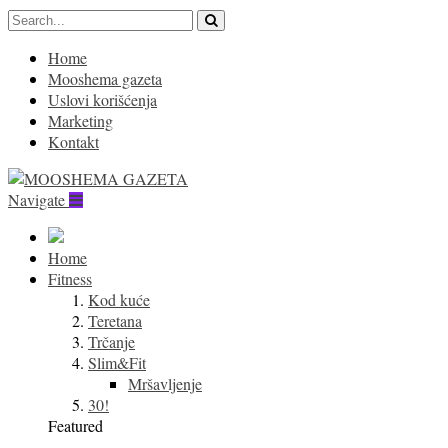
Home
Mooshema gazeta
Uslovi korišćenja
Marketing
Kontakt
Navigate
Home
Fitness
Kod kuće
Teretana
Trčanje
Slim&Fit
Mršavljenje
30!
Featured