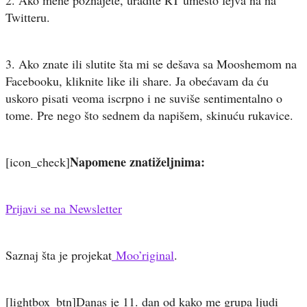
Twitteru.
3. Ako znate ili slutite šta mi se dešava sa Mooshemom na
Facebooku, kliknite like ili share. Ja obećavam da ću
uskoro pisati veoma iscrpno i ne suviše sentimentalno o
tome. Pre nego što sednem da napišem, skinuću rukavice.
Napomene znatiželjnima:
[icon_check]
Prijavi se na Newsletter
Saznaj šta je projekat
Moo’riginal
.
[lightbox_btn]Danas je 11. dan od kako me grupa ljudi