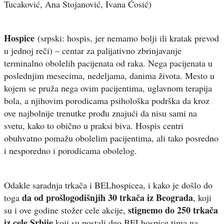
Tucaković, Ana Stojanović, Ivana Ćosić)
Hospice
(srpski: hospis, jer nemamo bolji ili kratak prevod
u jednoj reči) – centar za palijativno zbrinjavanje
terminalno obolelih pacijenata od raka. Nega pacijenata u
poslednjim mesecima, nedeljama, danima života. Mesto u
kojem se pruža nega ovim pacijentima, uglavnom terapija
bola, a njihovim porodicama psihološka podrška da kroz
ove najbolnije trenutke prođu znajući da nisu sami na
svetu, kako to obično u praksi biva. Hospis centri
obuhvatno pomažu obolelim pacijentima, ali tako posredno
i nesporedno i porodicama obolelog.
Odakle saradnja trkača i BELhospicea, i kako je došlo do
da od prošlogodišnjih 30 trkača iz Beograda
toga
, koji
stignemo do 250 trkača
su i ove godine stožer cele akcije,
iz cele Srbije
koji su postali deo BELhospice tima na