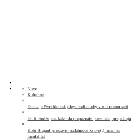
Novo
Kolumne
Danas je #worldobesityday: budite odgovorni prema sebi
Da li bindžujete: kako da prepoznate poremećaj prejedanja
Kobi Brajant je ostavio nadahnuće za sve(t): mamba
mentalitet