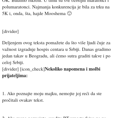
polumaratonci. Najmanja konkurencija je bila za trku na
5K i, onda, šta, hajde Mooshema 🙂
[divider]
Deljenjem ovog teksta pomažete da što više ljudi čuje za
važnost izgradnje hospis centara u Srbiji. Danas gradimo
jedan takav u Beogradu, ali ćemo sutra graditi takve i po
celoj Srbiji.
Nekoliko napomena i molbi
[divider] [icon_check]
prijateljima:
1. Ako poznajte moju majku, nemojte joj reći da ste
pročitali ovakav tekst.
2. Ako mene poznajete, uradite RT umesto fejva na na