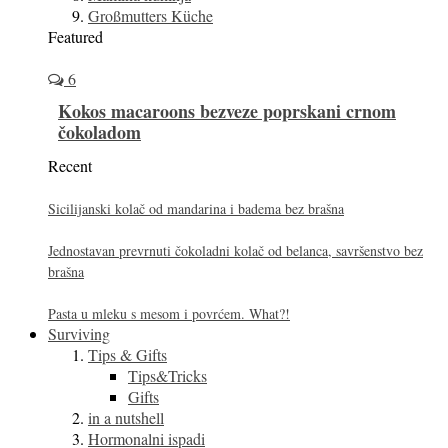
Großmutters Küche
Featured
6
Kokos macaroons bezveze poprskani crnom
čokoladom
Recent
Sicilijanski kolač od mandarina i badema bez brašna
Jednostavan prevrnuti čokoladni kolač od belanca, savršenstvo bez
brašna
Pasta u mleku s mesom i povrćem. What?!
Surviving
Tips & Gifts
Tips&Tricks
Gifts
in a nutshell
Hormonalni ispadi