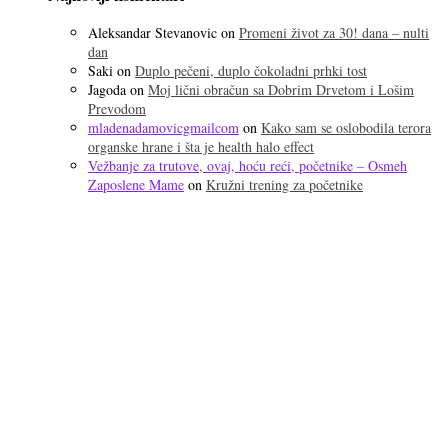
Aleksandar Stevanovic
on
Promeni život za 30! dana – nulti
dan
Saki
on
Duplo pečeni, duplo čokoladni prhki tost
Jagoda
on
Moj lični obračun sa Dobrim Drvetom i Lošim
Prevodom
mladenadamovicgmailcom
on
Kako sam se oslobodila terora
organske hrane i šta je health halo effect
Vežbanje za trutove, ovaj, hoću reći, početnike – Osmeh
Zaposlene Mame
on
Kružni trening za početnike