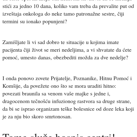
stići za jedno 10 dana, koliko vam treba da prevalite put od
izveštaja onkologa do neke tamo patronažne sestre, čiji
termini su ionako popunjeni?
Zamišljate li vi sad dobro te situacije u kojima imate
pacijenta čiji život se meri nedeljima, a vi shvatate da ćete
pomoć, umesto danas, obezbediti možda za dve nedelje?
I onda ponovo zovete Prijatelje, Poznanike, Hitnu Pomoć i
Komšije, da povežete ono što se mora uraditi hitno:
povezati braunila sa venom vaše majke s jedne i,
dragocenom tečnošću infuzionog rastvora sa druge strane,
da bi se isprao organizam teške bolesnice od doze leka koji
je za nju bio skoro smrtonosan.