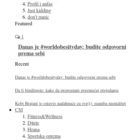
Profil i anfas
Just kidding
don’t panic
Featured
1
Danas je #worldobesityday: budite odgovorni
prema sebi
Recent
Danas je #worldobesityday: budite odgovorni prema sebi
Da li bindžujete: kako da prepoznate poremećaj prejedanja
Kobi Brajant je ostavio nadahnuće za sve(t): mamba mentalitet
CSI
Fitness&Wellness
Dijete
Hrana
Sportska oprema