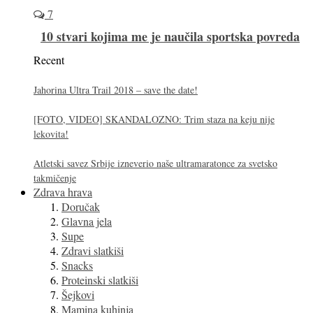
7
10 stvari kojima me je naučila sportska povreda
Recent
Jahorina Ultra Trail 2018 – save the date!
[FOTO, VIDEO] SKANDALOZNO: Trim staza na keju nije
lekovita!
Atletski savez Srbije izneverio naše ultramaratonce za svetsko
takmičenje
Zdrava hrava
Doručak
Glavna jela
Supe
Zdravi slatkiši
Snacks
Proteinski slatkiši
Šejkovi
Mamina kuhinja