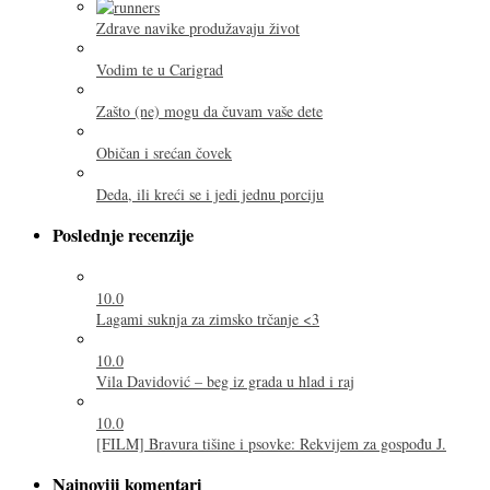
Zdrave navike produžavaju život
Vodim te u Carigrad
Zašto (ne) mogu da čuvam vaše dete
Običan i srećan čovek
Deda, ili kreći se i jedi jednu porciju
Poslednje recenzije
10.0
Lagami suknja za zimsko trčanje <3
10.0
Vila Davidović – beg iz grada u hlad i raj
10.0
[FILM] Bravura tišine i psovke: Rekvijem za gospođu J.
Najnoviji komentari