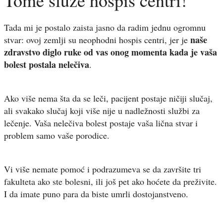
Tome služe hospis centri!
Tada mi je postalo zaista jasno da radim jednu ogromnu
naše
stvar: ovoj zemlji su neophodni hospis centri, jer je
zdravstvo diglo ruke od vas onog momenta kada je vaša
bolest postala nelečiva
.
Ako više nema šta da se leči, pacijent postaje ničiji slučaj,
ali svakako slučaj koji više nije u nadležnosti službi za
lečenje. Vaša nelečiva bolest postaje vaša lična stvar i
problem samo vaše porodice.
Vi više nemate pomoć i podrazumeva se da završite tri
fakulteta ako ste bolesni, ili još pet ako hoćete da preživite.
I da imate puno para da biste umrli dostojanstveno.