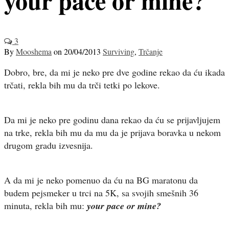
3
By
Mooshema
on
20/04/2013
Surviving
,
Trčanje
Dobro, bre, da mi je neko pre dve godine rekao da ću ikada
trčati, rekla bih mu da trči tetki po lekove.
Da mi je neko pre godinu dana rekao da ću se prijavljujem
na trke, rekla bih mu da mu da je prijava boravka u nekom
drugom gradu izvesnija.
A da mi je neko pomenuo da ću na BG maratonu da
budem pejsmeker u trci na 5K, sa svojih smešnih 36
minuta, rekla bih mu:
your pace or mine?