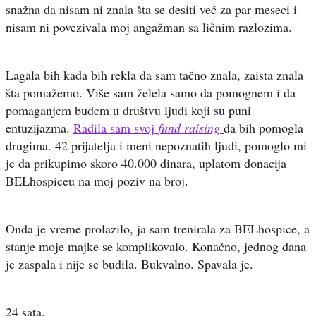
snažna da nisam ni znala šta se desiti već za par meseci i
nisam ni povezivala moj angažman sa ličnim razlozima.
Lagala bih kada bih rekla da sam tačno znala, zaista znala
šta pomažemo. Više sam želela samo da pomognem i da
pomaganjem budem u društvu ljudi koji su puni
entuzijazma.
Radila sam svoj
fund raising
da bih pomogla
drugima. 42 prijatelja i meni nepoznatih ljudi, pomoglo mi
je da prikupimo skoro 40.000 dinara, uplatom donacija
BELhospiceu na moj poziv na broj.
Onda je vreme prolazilo, ja sam trenirala za BELhospice, a
stanje moje majke se komplikovalo. Konačno, jednog dana
je zaspala i nije se budila. Bukvalno. Spavala je.
24 sata.