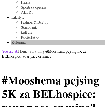
Hrana
Sportska oprema
ALERT
Lifestyle
Fashion & Beatuy
Stanovanje
kult.ura!
Roditeljstvo
Kolumna
You are at:
Home
»
Surviving
»
#Mooshema pejsing 5K za
BELhospice: your pace or mine?
#Mooshema pejsing
5K za BELhospice:
your pace or mine?