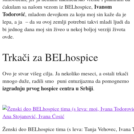
Ivanom
ćakulam sa našom vezom iz BELhospice,
Todorović
, mladom devojkom za koju moj sin kaže da je
lepa, a ja – da su ovoj zemlji potrebni takvi mladi ljudi da
bi jednog dana moj sin živeo u nekoj boljoj verziji života
ovde.
Trkači za BELhospice
Ovo je stvar višeg cilja. Ja nekoliko meseci, a ostali trkači
mnogo duže, radili smo puni entuzijazma da pomognemo
izgradnju prvog hospice centra u Srbiji
.
Ženski deo BELhospice tima (s leva: Tanja Vehovec, Ivana 