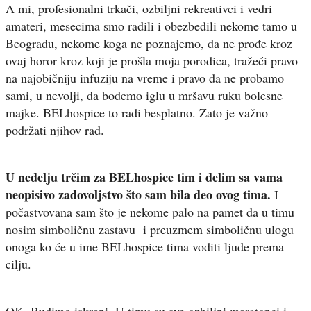
A mi, profesionalni trkači, ozbiljni rekreativci i vedri
amateri, mesecima smo radili i obezbedili nekome tamo u
Beogradu, nekome koga ne poznajemo, da ne prođe kroz
ovaj horor kroz koji je prošla moja porodica, tražeći pravo
na najobičniju infuziju na vreme i pravo da ne probamo
sami, u nevolji, da bodemo iglu u mršavu ruku bolesne
majke. BELhospice to radi besplatno. Zato je važno
podržati njihov rad.
U nedelju trčim za BELhospice tim i delim sa vama
neopisivo zadovoljstvo što sam bila deo ovog tima.
I
počastvovana sam što je nekome palo na pamet da u timu
nosim simboličnu zastavu i preuzmem simboličnu ulogu
onoga ko će u ime BELhospice tima voditi ljude prema
cilju.
OK. Budimo iskreni. U timu su sve ozbiljni maratonci i