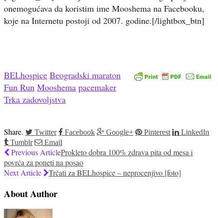
onemogućava da koristim ime Mooshema na Facebooku,
koje na Internetu postoji od 2007. godine.[/lightbox_btn]
BELhospice
Beogradski maraton
Fun Run
Mooshema
pacemaker
Trka zadovoljstva
Share.
Twitter
Facebook
Google+
Pinterest
LinkedIn
Tumblr
Email
Previous Article
Prokleto dobra 100% zdrava pita od mesa i
povrća za poneti na posao
Next Article
Trčati za BELhospice – neprocenjivo [foto]
About Author