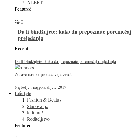
ALERT
Featured
0
Da li bindžujete: kako da prepoznate poremećaj
prejedanja
Recent
Da li bindžujete: kako da prepoznate poremećaj prejedanja
Zdrave navike produžavaju život
Najbolje i najgore dijete 2019.
Lifestyle
Fashion & Beatuy
Stanovanje
kult.ura!
Roditeljstvo
Featured