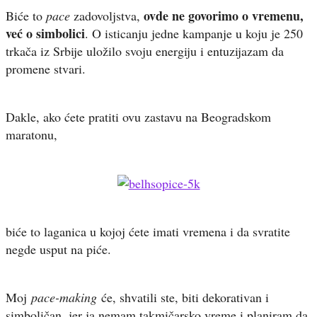
ovde ne govorimo o vremenu,
Biće to
pace
zadovoljstva,
već o simbolici
. O isticanju jedne kampanje u koju je 250
trkača iz Srbije uložilo svoju energiju i entuzijazam da
promene stvari.
Dakle, ako ćete pratiti ovu zastavu na Beogradskom
maratonu,
biće to laganica u kojoj ćete imati vremena i da svratite
negde usput na piće.
Moj
pace-making
će, shvatili ste, biti dekorativan i
simboličan, jer ja nemam takmičarsko vreme i planiram da