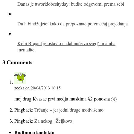
Danas je #worldobesityday: budite odgovorni prema sebi
Da li bindžujete: kako da prepoznate poremećaj prejedanja
Kobi Brajant je ostavio nadahnuće za sve(t): mamba
mentalitet
3 Comments
zooka
on
20/04/2013 16:15
moj drug Kvasac prvi medju muskima 😀 ponosna :)))
Pingback:
Trčanje – jer jedni druge motivišemo
Pingback:
Za nekog | Željkovo
Budimo u kontaktu