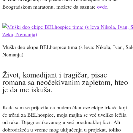
Beogradskom maratonu, možete da saznate
ovde
.
Muški deo ekipe BELhospice tima (s leva: Nikola, Ivan, Sal
Nemanja)
Život, komedijant i tragičar, pisac
romana sa neočekivanim zapletom, hteo
je da me iskuša.
Kada sam se prijavila da budem član ove ekipe trkača koji
će trčati za BELhospice, moja majka se već uveliko lečila
od raka. Dijagnostikovanog u već poodmakloj fazi. Ali
dobrodržeća u vreme mog uključenja u projekat, toliko