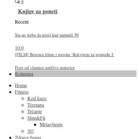
4
Knjige za poneti
Recent
Šta ne treba da nosiš kad napuniš 50
10.0
[FILM] Bravura tišine i psovke: Rekvijem za gospođu J.
Pozz od vlasnice useljive materice
Kolumna
Home
Fitness
Kod kuće
Teretana
Trčanje
Slim&Fit
Mršavljenje
30!
Zdrava hrana