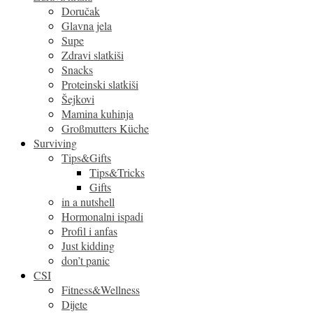
Doručak
Glavna jela
Supe
Zdravi slatkiši
Snacks
Proteinski slatkiši
Šejkovi
Mamina kuhinja
Großmutters Küche
Surviving
Tips&Gifts
Tips&Tricks
Gifts
in a nutshell
Hormonalni ispadi
Profil i anfas
Just kidding
don’t panic
CSI
Fitness&Wellness
Dijete