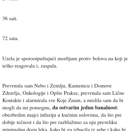
36 sati.
72 sata.
Uzela je sporootpuštajući morfijum protiv bolova na koji je
teško reagovala i, zaspala.
Prevrnula sam Nebo i Zemlju, Kamenicu i Domove
Zdravlja, Onkologije i Opšte Prakse, prevrnula sam Lične
Kontakte i alarmirala sve Koje Znam, a mislila sam da bi
da ostvarim jednu banalnost
mogli da mi pomognu,
:
obezbedim majci infuziju u kućnim uslovima, da što pre
dobije tečnost i da što pre razblažimo za nju preveliku
minimalnu dozu leka, kako bi ga izbacila iz sebe i kako bi