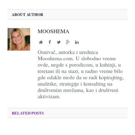
ABOUT AUTHOR
MOOSHEMA
Website
Facebook
Twitter
Google+
LinkedIn
Osnivač, autorka i urednica
Mooshema.com. U slobodno vreme
ovde, negde s porodicom, u kuhinji, u
teretani ili na stazi, u radno vreme bilo
gde odakle može da se radi kopirajting,
analitike, strategije i konsalting na
društvenim mrežama, kao i društveni
aktivizam.
RELATED POSTS