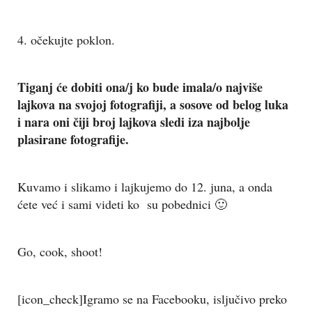
4. očekujte poklon.
Tiganj će dobiti ona/j ko bude imala/o najviše
lajkova na svojoj fotografiji, a sosove od belog luka
i nara oni čiji broj lajkova sledi iza najbolje
plasirane fotografije.
Kuvamo i slikamo i lajkujemo do 12. juna, a onda
ćete već i sami videti ko su pobednici 🙂
Go, cook, shoot!
[icon_check]Igramo se na Facebooku, isljučivo preko