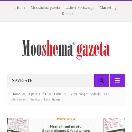
Home
Mooshema gazeta
Uslovi korišćenja
Marketing
Kontakt
NAVIGATE
»
»
»
Home
Tips & Gifts
Gifts
[Završeno] #Foodtalk2013 i
Giveaway of the day – Lupo tiganj