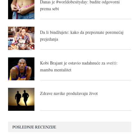
Danas je #worldobesityday: budite odgovorni
prema sebi
Da li bindžujete: kako da prepoznate poremećaj
prejedanja
Kobi Brajant je ostavio nadahnuće za sve(t):
mamba mentalitet
Zdrave navike produžavaju život
POSLEDNJE RECENZIJE