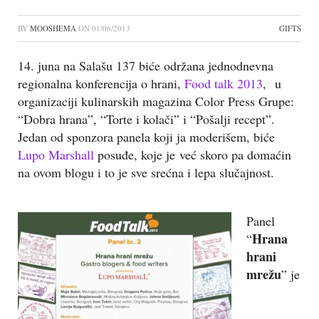
BY
MOOSHEMA
ON
01/06/2013
GIFTS
14. juna na Salašu 137 biće održana jednodnevna
regionalna konferencija o hrani,
Food talk 2013
, u
organizaciji kulinarskih magazina Color Press Grupe:
“Dobra hrana”, “Torte i kolači” i “Pošalji recept”.
Jedan od sponzora panela koji ja moderišem, biće
Lupo Marshall
posuđe, koje je već skoro pa domaćin
na ovom blogu i to je sve srećna i lepa slučajnost.
Panel
Hrana
“
hrani
mrežu
” je