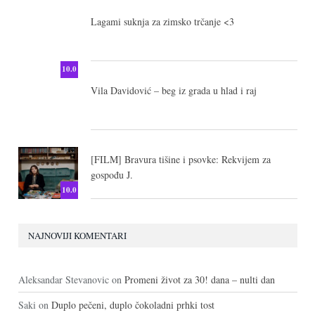
10.0
Lagami suknja za zimsko trčanje <3
10.0
Vila Davidović – beg iz grada u hlad i raj
[FILM] Bravura tišine i psovke: Rekvijem za
gospođu J.
10.0
NAJNOVIJI KOMENTARI
Aleksandar Stevanovic
on
Promeni život za 30! dana – nulti dan
Saki
on
Duplo pečeni, duplo čokoladni prhki tost