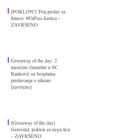
[POKLON!] Tvoj prolaz za
fitness: #FitPass kartica –
ZAVRŠENO
Giveaway of the day: 2
mesečne članarine u SC
Ranković uz besplatna
predavanja o ishrani
[završeno]
[Giveaway of the day]
Gerovital, poklon za negu lica
– ZAVRŠENO