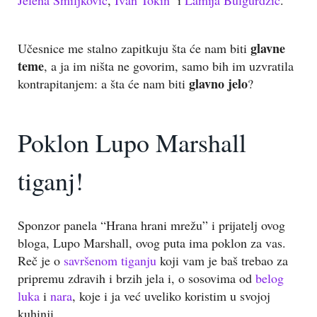
Jelena Smiljković
,
Ivan Tokin
i
Lamija Bulgurdžić
.
glavne
Učesnice me stalno zapitkuju šta će nam biti
teme
, a ja im ništa ne govorim, samo bih im uzvratila
glavno jelo
kontrapitanjem: a šta će nam biti
?
Poklon Lupo Marshall
tiganj!
Sponzor panela “Hrana hrani mrežu” i prijatelj ovog
bloga, Lupo Marshall, ovog puta ima poklon za vas.
Reč je o
savršenom tiganju
koji vam je baš trebao za
pripremu zdravih i brzih jela i, o sosovima od
belog
luka
i
nara
, koje i ja već uveliko koristim u svojoj
kuhinji.