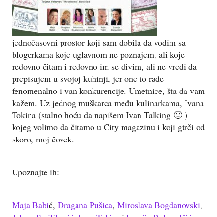
jednočasovni prostor koji sam dobila da vodim sa
blogerkama koje uglavnom ne poznajem, ali koje
redovno čitam i redovno im se divim, ali ne vredi da
prepisujem u svojoj kuhinji, jer one to rade
fenomenalno i van konkurencije. Umetnice, šta da vam
kažem. Uz jednog muškarca među kulinarkama, Ivana
Tokina (stalno hoću da napišem Ivan Talking 🙂 )
kojeg volimo da čitamo u City magazinu i koji gtrči od
skoro, moj čovek.
Upoznajte ih:
Maja Babi
ć,
Dragana Pušica
,
Miroslava Bogdanovski
,