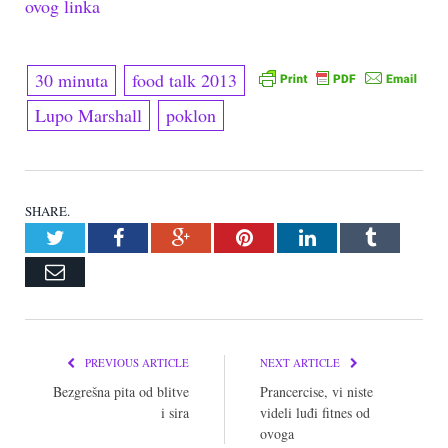
ovog linka
30 minuta
food talk 2013
Lupo Marshall
poklon
SHARE.
Twitter
Facebook
Google+
Pinterest
LinkedIn
Tumblr
Email
PREVIOUS ARTICLE
NEXT ARTICLE
Bezgrešna pita od blitve
Prancercise, vi niste
i sira
videli luđi fitnes od
ovoga