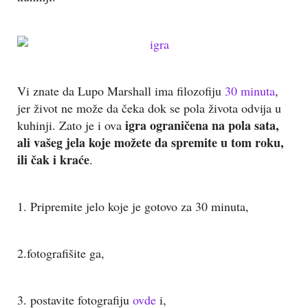
Vi znate da Lupo Marshall ima filozofiju
30 minuta
,
jer život ne može da čeka dok se pola života odvija u
igra ograničena na pola sata,
kuhinji. Zato je i ova
ali vašeg jela koje možete da spremite u tom roku,
ili čak i kraće
.
1. Pripremite jelo koje je gotovo za 30 minuta,
2.fotografišite ga,
3. postavite fotografiju
ovde
i,