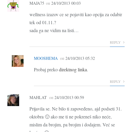
MAJA75
on
24/10/2013 00:03
wellness izazov ce se pojaviti kao opcija za odabir
tek od 01.11.?
sada ga ne vidim na listi…
REPLY
MOOSHEMA
on
24/10/2013 05:32
Probaj preko
direktnog linka
.
REPLY
MAHLAT
on
24/10/2013 00:59
Prijavila se. Ne bilo ti zapoveđeno, ajd podseti 31.
oktobra 🙂 ako me ti ne pokreneš niko neće,
mislim da brojim, pa brojim i dodajem. Već se