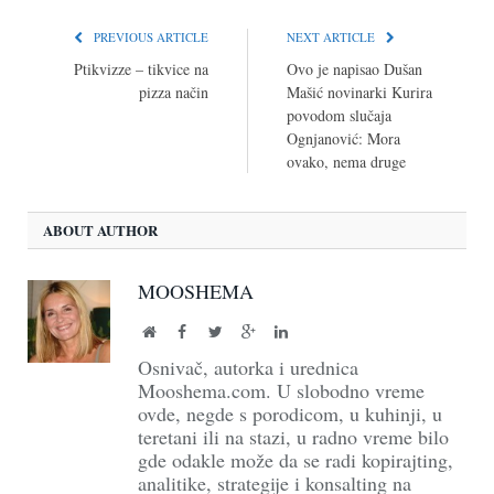
PREVIOUS ARTICLE
NEXT ARTICLE
Ptikvizze – tikvice na
Ovo je napisao Dušan
pizza način
Mašić novinarki Kurira
povodom slučaja
Ognjanović: Mora
ovako, nema druge
ABOUT AUTHOR
MOOSHEMA
Website
Facebook
Twitter
Google+
LinkedIn
Osnivač, autorka i urednica
Mooshema.com. U slobodno vreme
ovde, negde s porodicom, u kuhinji, u
teretani ili na stazi, u radno vreme bilo
gde odakle može da se radi kopirajting,
analitike, strategije i konsalting na