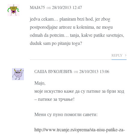
MAJA75
on
28/10/2013 12:47
jedva cekam… planiram brzi hod, jer zbog
postporodjajne artroze u kolenima, ne mogu
odmah da potrcim… tanja, kakve patike savetujes,
duduk sam po pitanju toga?
REPLY
САША ВУКОЈЕВИЋ
on
28/10/2013 13:06
Мајо,
моје искуство каже да су патике за брзи ход
– патике за трчање!
Мени су пуно помогли савети:
http://www.trcanje.rs/oprema/sta-nisu-patike-za-