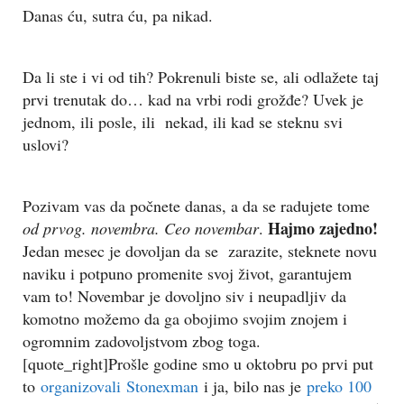
Danas ću, sutra ću, pa nikad.
Da li ste i vi od tih? Pokrenuli biste se, ali odlažete taj
prvi trenutak do… kad na vrbi rodi grožđe? Uvek je
jednom, ili posle, ili nekad, ili kad se steknu svi
uslovi?
Pozivam vas da počnete danas, a da se radujete tome
Hajmo zajedno!
od prvog. novembra. Ceo novembar
.
Jedan mesec je dovoljan da se zarazite, steknete novu
naviku i potpuno promenite svoj život, garantujem
vam to! Novembar je dovoljno siv i neupadljiv da
komotno možemo da ga obojimo svojim znojem i
ogromnim zadovoljstvom zbog toga.
[quote_right]Prošle godine smo u oktobru po prvi put
to
organizovali
Stonexman
i ja, bilo nas je
preko 100