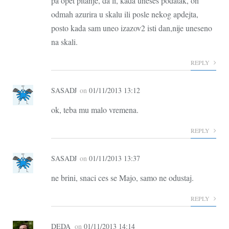
pa opet pitanje, da li, kada uneses podatak, on
odmah azurira u skalu ili posle nekog apdejta,
posto kada sam uneo izazov2 isti dan,nije uneseno
na skali.
REPLY
SASADJ
on
01/11/2013 13:12
ok, teba mu malo vremena.
REPLY
SASADJ
on
01/11/2013 13:37
ne brini, snaci ces se Majo, samo ne odustaj.
REPLY
DEDA
on
01/11/2013 14:14