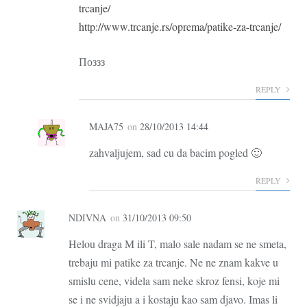
trcanje/
http://www.trcanje.rs/oprema/patike-za-trcanje/
Поззз
REPLY
MAJA75
on
28/10/2013 14:44
zahvaljujem, sad cu da bacim pogled 🙂
REPLY
NDIVNA
on
31/10/2013 09:50
Helou draga M ili T, malo sale nadam se ne smeta,
trebaju mi patike za trcanje. Ne ne znam kakve u
smislu cene, videla sam neke skroz fensi, koje mi
se i ne svidjaju a i kostaju kao sam djavo. Imas li