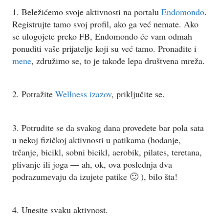
1. Beležićemo svoje aktivnosti na portalu
Endomondo
.
Registrujte tamo svoj profil, ako ga već nemate. Ako
se ulogojete preko FB, Endomondo će vam odmah
ponuditi vaše prijatelje koji su već tamo. Pronađite i
mene
, združimo se, to je takođe lepa društvena mreža.
2. Potražite
Wellness izazov
, priključite se.
3. Potrudite se da svakog dana provedete bar pola sata
u nekoj fizičkoj aktivnosti u patikama (hodanje,
trčanje, bicikl, sobni bicikl, aerobik, pilates, teretana,
plivanje ili joga — ah, ok, ova poslednja dva
podrazumevaju da izujete patike 🙂 ), bilo šta!
4. Unesite svaku aktivnost.