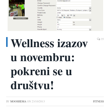
Wellness izazov
35
u novembru:
pokreni se u
društvu!
BY
MOOSHEMA
ON
23/10/2013
FITNESS