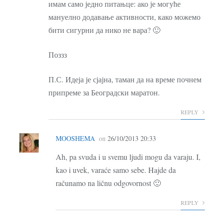
имам само једно питањце: ако је могуће
мануелно додавање активности, како можемо
бити сигурни да нико не вара? 🙂
Поззз
П.С. Идеја је сјајна, таман да на време почнем
припреме за Београдски маратон.
REPLY
MOOSHEMA
on
26/10/2013 20:33
Ah, pa svuda i u svemu ljudi mogu da varaju. I,
kao i uvek, varaće samo sebe. Hajde da
računamo na ličnu odgovornost 🙂
REPLY