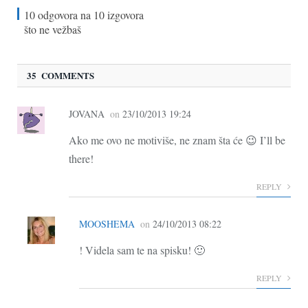
10 odgovora na 10 izgovora
što ne vežbaš
35 COMMENTS
JOVANA
on
23/10/2013 19:24
Ako me ovo ne motiviše, ne znam šta će 😉 I’ll be
there!
REPLY
MOOSHEMA
on
24/10/2013 08:22
! Videla sam te na spisku! 🙂
REPLY