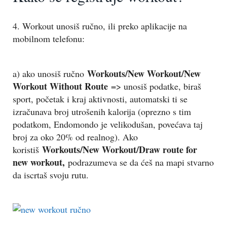
4. Workout unosiš ručno, ili preko aplikacije na
mobilnom telefonu:
Workouts/New Workout/New
a) ako unosiš ručno
Workout Without Route
=> unosiš podatke, biraš
sport, početak i kraj aktivnosti, automatski ti se
izračunava broj utrošenih kalorija (oprezno s tim
podatkom, Endomondo je velikodušan, povećava taj
broj za oko 20% od realnog). Ako
Workouts/New Workout/Draw route for
koristiš
new workout,
podrazumeva se da ćeš na mapi stvarno
da iscrtaš svoju rutu.