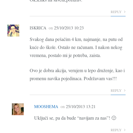
REPLY
ISKRICA
on
25/10/2013 10:23
Svakog dana pešačim 4 km, najmanje, na putu od
kuće do škole. Ostalo ne računam. I nakon nekog
vremena, postalo mi je potreba, zaista.
Ovo je dobra akcija, verujem u lepo druženje, kao i
promenu navika pojedinaca. Podržavam vas!!!
REPLY
MOOSHEMA
on
25/10/2013 13:21
Uključi se, pa da bude “navijam za nas”! 🙂
REPLY