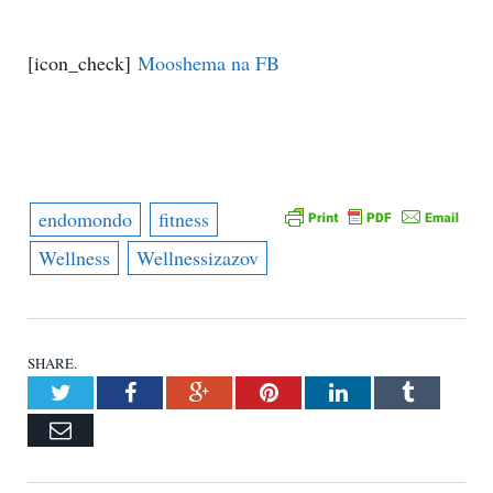
[icon_check]
Mooshema na FB
endomondo
fitness
Wellness
Wellnessizazov
SHARE.
Twitter
Facebook
Google+
Pinterest
LinkedIn
Tumblr
Email