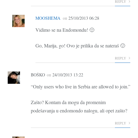
REPLY
MOOSHEMA
on
25/10/2013 06:28
Vidimo se na Endomondu! 🙂
Go, Marija, go! Ovo je prilika da se nateraš 🙂
REPLY
BOŠKO
on
24/10/2013 13:22
“Only users who live in Serbia are allowed to join.”
Zašto? Kontam da mogu da promenim
podešavanja u endomondo nalogu, ali opet zašto?
REPLY