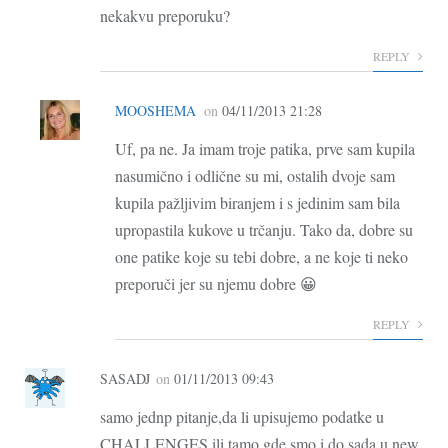
nekakvu preporuku?
REPLY
MOOSHEMA
on
04/11/2013 21:28
Uf, pa ne. Ja imam troje patika, prve sam kupila
nasumično i odlične su mi, ostalih dvoje sam
kupila pažljivim biranjem i s jedinim sam bila
upropastila kukove u trčanju. Tako da, dobre su
one patike koje su tebi dobre, a ne koje ti neko
preporuči jer su njemu dobre 😀
REPLY
SASADJ
on
01/11/2013 09:43
samo jednp pitanje,da li upisujemo podatke u
CHALLENGES,ili tamo gde smo i do sada u new