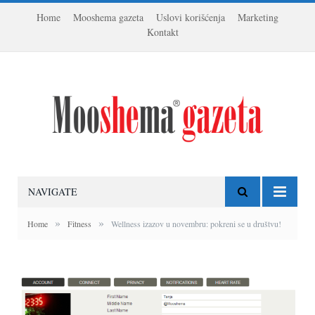
Home
Mooshema gazeta
Uslovi korišćenja
Marketing
Kontakt
NAVIGATE
»
»
Home
Fitness
Wellness izazov u novembru: pokreni se u društvu!