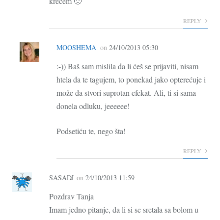
krećem 🙂
REPLY
MOOSHEMA
on
24/10/2013 05:30
:-)) Baš sam mislila da li ćeš se prijaviti, nisam
htela da te tagujem, to ponekad jako opterećuje i
može da stvori suprotan efekat. Ali, ti si sama
donela odluku, jeeeeee!
Podsetiću te, nego šta!
REPLY
SASADJ
on
24/10/2013 11:59
Pozdrav Tanja
Imam jedno pitanje, da li si se sretala sa bolom u