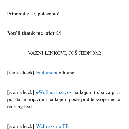
Pripremite se, polećemo!
You’ll thank me later
😉
VAŽNI LINKOVI, JOŠ JEDNOM:
[icon_check]
Endomond
o home
[icon_check]
#Wellness izazov
na kojem treba za prvi
put da se prijavite i na kojem posle pratite svoje mesto
na rang listi
[icon_check]
Wellness na FB