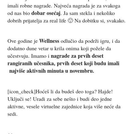
imali robne nagrade. Najveća nagrada je za svakoga
dobar osećaj
od nas bio
. Ja sam stekla i nekoliko
dobrih prijatelja za real life 🙂 Na dobitku si, svakako.
Wellness
Ove godine je
odlučio da podrži igru, i da
dodatno dune vetar u krila onima koji požele da
nagrade za prvih deset
učestvuju. Imamo i
rangiranih učesnika, prvih deset koji budu imali
najviše aktivnih minuta u novembru.
[icon_check]Hoćeš li da budeš deo toga? Hajde!
Uključi se! Uradi za sebe nešto i budi deo jedne
aktivne, vesele virtuelne zajednice koja više neće da
sedi.