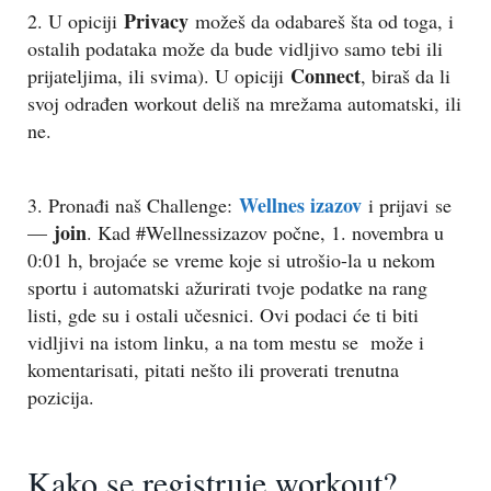
Privacy
2. U opiciji
možeš da odabareš šta od toga, i
ostalih podataka može da bude vidljivo samo tebi ili
Connect
prijateljima, ili svima). U opiciji
, biraš da li
svoj odrađen workout deliš na mrežama automatski, ili
ne.
Wellnes izazov
3. Pronađi naš Challenge:
i prijavi se
join
—
. Kad #Wellnessizazov počne, 1. novembra u
0:01 h, brojaće se vreme koje si utrošio-la u nekom
sportu i automatski ažurirati tvoje podatke na rang
listi, gde su i ostali učesnici. Ovi podaci će ti biti
vidljivi na istom linku, a na tom mestu se može i
komentarisati, pitati nešto ili proverati trenutna
pozicija.
Kako se registruje workout?