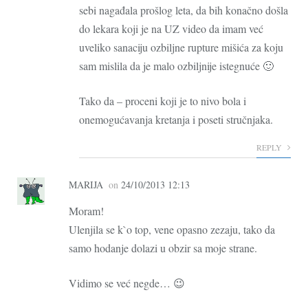
sebi nagađala prošlog leta, da bih konačno došla
do lekara koji je na UZ video da imam već
uveliko sanaciju ozbiljne rupture mišića za koju
sam mislila da je malo ozbiljnije istegnuće 🙂
Tako da – proceni koji je to nivo bola i
onemogućavanja kretanja i poseti stručnjaka.
REPLY
MARIJA
on
24/10/2013 12:13
Moram!
Ulenjila se k`o top, vene opasno zezaju, tako da
samo hodanje dolazi u obzir sa moje strane.
Vidimo se već negde… 😉