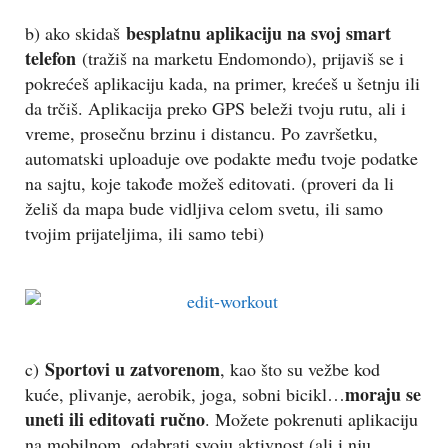
besplatnu aplikaciju na svoj smart
b) ako skidaš
telefon
(tražiš na marketu Endomondo), prijaviš se i
pokrećeš aplikaciju kada, na primer, krećeš u šetnju ili
da trčiš. Aplikacija preko GPS beleži tvoju rutu, ali i
vreme, prosečnu brzinu i distancu. Po završetku,
automatski uploaduje ove podakte među tvoje podatke
na sajtu, koje takođe možeš editovati. (proveri da li
želiš da mapa bude vidljiva celom svetu, ili samo
tvojim prijateljima, ili samo tebi)
Sportovi u zatvorenom
c)
, kao što su vežbe kod
moraju se
kuće, plivanje, aerobik, joga, sobni bicikl…
uneti ili editovati ručno
. Možete pokrenuti aplikaciju
na mobilnom, odabrati svoju aktivnost (ali i nju