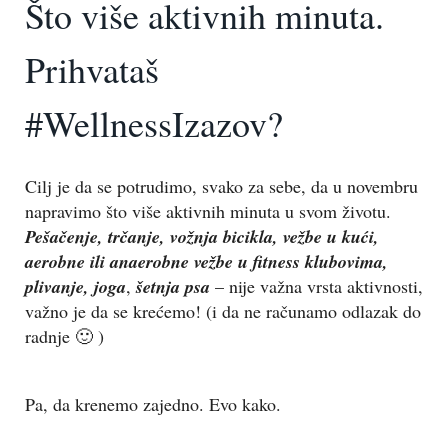
Što više aktivnih minuta.
Prihvataš
#WellnessIzazov?
Cilj je da se potrudimo, svako za sebe, da u novembru
napravimo što više aktivnih minuta u svom životu.
Pešačenje, trčanje, vožnja bicikla, vežbe u kući,
aerobne ili anaerobne vežbe u fitness klubovima,
plivanje, joga
,
šetnja psa
– nije važna vrsta aktivnosti,
važno je da se krećemo! (i da ne računamo odlazak do
radnje 🙂 )
Pa, da krenemo zajedno. Evo kako.