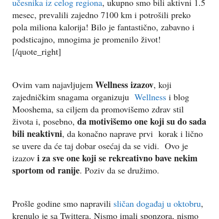
učesnika iz celog regiona
, ukupno smo bili aktivni 1.5
mesec, prevalili zajedno 7100 km i potrošili preko
pola miliona kalorija! Bilo je fantastično, zabavno i
podsticajno, mnogima je promenilo život!
[/quote_right]
Wellness izazov
Ovim vam najavljujem
, koji
zajedničkim snagama organizuju
Wellness
i blog
Mooshema, sa ciljem da promovišemo zdrav stil
da motivišemo one koji su do sada
života i, posebno,
bili neaktivni
, da konačno naprave prvi korak i lično
se uvere da će taj dobar osećaj da se vidi. Ovo je
i za sve one koji se rekreativno bave nekim
izazov
sportom od ranije
. Poziv da se družimo.
Prošle godine smo napravili
sličan događaj u oktobru
,
krenulo je sa Twittera. Nismo imali sponzora, nismo