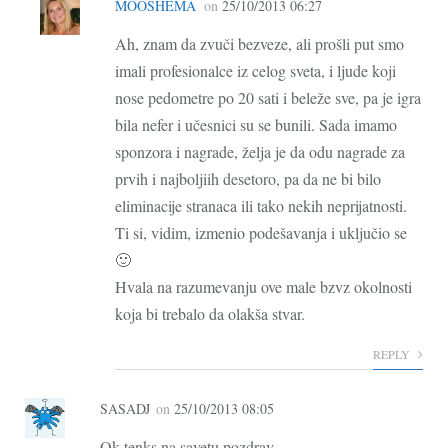
MOOSHEMA
on
25/10/2013 06:27
Ah, znam da zvuči bezveze, ali prošli put smo
imali profesionalce iz celog sveta, i ljude koji
nose pedometre po 20 sati i beleže sve, pa je igra
bila nefer i učesnici su se bunili. Sada imamo
sponzora i nagrade, želja je da odu nagrade za
prvih i najboljiih desetoro, pa da ne bi bilo
eliminacije stranaca ili tako nekih neprijatnosti.
Ti si, vidim, izmenio podešavanja i uključio se
🙂
Hvala na razumevanju ove male bzvz okolnosti
koja bi trebalo da olakša stvar.
REPLY
SASADJ
on
25/10/2013 08:05
Ok,tenks na savetu,pozdrav.