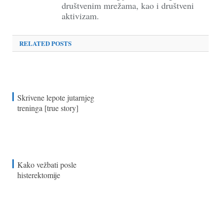
društvenim mrežama, kao i društveni
aktivizam.
RELATED POSTS
Skrivene lepote jutarnjeg
treninga [true story]
Kako vežbati posle
histerektomije