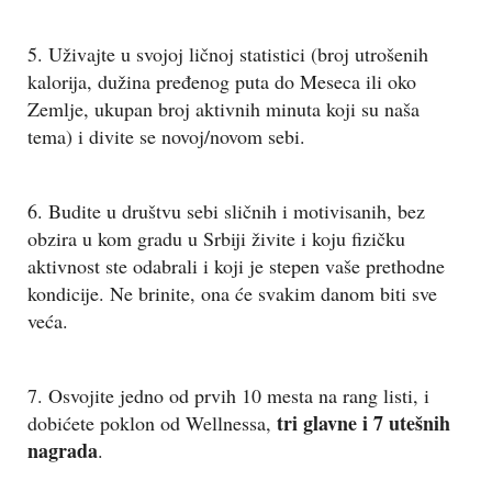
5. Uživajte u svojoj ličnoj statistici (broj utrošenih
kalorija, dužina pređenog puta do Meseca ili oko
Zemlje, ukupan broj aktivnih minuta koji su naša
tema) i divite se novoj/novom sebi.
6. Budite u društvu sebi sličnih i motivisanih, bez
obzira u kom gradu u Srbiji živite i koju fizičku
aktivnost ste odabrali i koji je stepen vaše prethodne
kondicije. Ne brinite, ona će svakim danom biti sve
veća.
7. Osvojite jedno od prvih 10 mesta na rang listi, i
tri glavne i 7 utešnih
dobićete poklon od Wellnessa,
nagrada
.