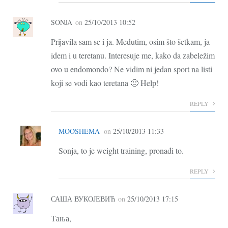
SONJA
on
25/10/2013 10:52
Prijavila sam se i ja. Međutim, osim što šetkam, ja
idem i u teretanu. Interesuje me, kako da zabeležim
ovo u endomondo? Ne vidim ni jedan sport na listi
koji se vodi kao teretana 🙁 Help!
REPLY
MOOSHEMA
on
25/10/2013 11:33
Sonja, to je weight training, pronađi to.
REPLY
САША ВУКОЈЕВИЋ
on
25/10/2013 17:15
Тања,