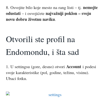
nemojte
8. Osvojite bilo koje mesto na rang listi – tj.
odustati
najvažniji poklon –
svoju
– i osvojićete
novu dobru životnu naviku
.
Otvorili ste profil na
Endomondu, i šta sad
Account
1. U settingsu (gore, desno) otvori
i podesi
svoje karakteristike (pol, godine, težinu, visinu).
Ubaci fotku.