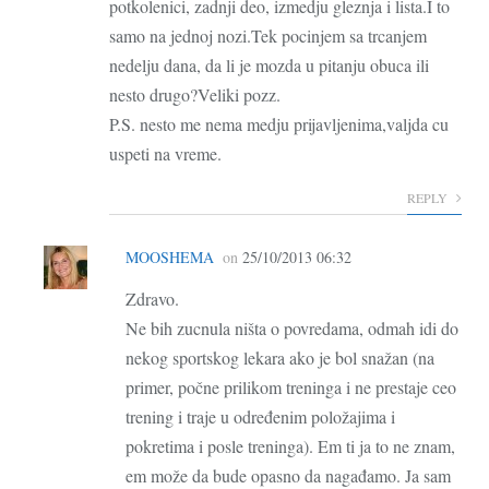
potkolenici, zadnji deo, izmedju gleznja i lista.I to
samo na jednoj nozi.Tek pocinjem sa trcanjem
nedelju dana, da li je mozda u pitanju obuca ili
nesto drugo?Veliki pozz.
P.S. nesto me nema medju prijavljenima,valjda cu
uspeti na vreme.
REPLY
MOOSHEMA
on
25/10/2013 06:32
Zdravo.
Ne bih zucnula ništa o povredama, odmah idi do
nekog sportskog lekara ako je bol snažan (na
primer, počne prilikom treninga i ne prestaje ceo
trening i traje u određenim položajima i
pokretima i posle treninga). Em ti ja to ne znam,
em može da bude opasno da nagađamo. Ja sam