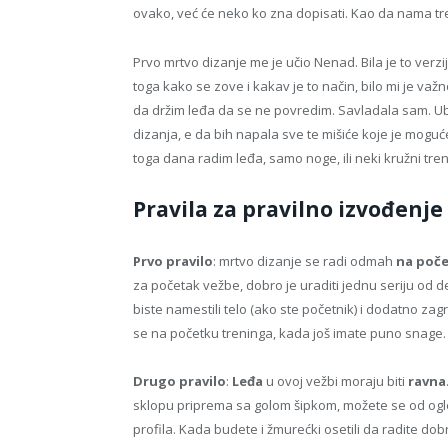
ovako, već će neko ko zna dopisati. Kao da nama tre
Prvo mrtvo dizanje me je učio Nenad. Bila je to verz
toga kako se zove i kakav je to način, bilo mi je v
da držim leđa da se ne povredim. Savladala sam. Ub
dizanja, e da bih napala sve te mišiće koje je mogu
toga dana radim leđa, samo noge, ili neki kružni tren
Pravila za pravilno izvođenj
Prvo pravilo
: mrtvo dizanje se radi odmah
na poče
za početak vežbe, dobro je uraditi jednu seriju od
biste namestili telo (ako ste početnik) i dodatno zagr
se na početku treninga, kada još imate puno snage. 
Drugo pravilo
:
Leđa
u ovoj vežbi moraju biti
ravna
sklopu priprema sa golom šipkom, možete se od ogled
profila. Kada budete i žmurećki osetili da radite d