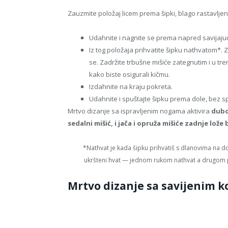
Zauzmite položaj licem prema šipki, blago rastavljen
Udahnite i nagnite se prema napred savijajući
Iz tog položaja prihvatite šipku nathvatom*. 
se. Zadržite trbušne mišiće zategnutim i u t
kako biste osigurali kičmu.
Izdahnite na kraju pokreta.
Udahnite i spuštajte šipku prema dole, bez s
Mrtvo dizanje sa ispravljenim nogama aktivira
dubok
sedalni mišić, i jača i opruža mišiće zadnje lože
*Nathvat je kada šipku prihvatiš s dlanovima na do
ukršteni hvat — jednom rukom nathvat a drugom p
Mrtvo dizanje sa savijenim k