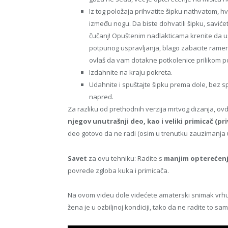
Iz tog položaja prihvatite šipku nathvatom, h
između nogu. Da biste dohvatili šipku, savićet
čučanj! Opuštenim nadlakticama krenite da us
potpunog uspravljanja, blago zabacite ramena
ovlaš da vam dotakne potkolenice prilikom po
Izdahnite na kraju pokreta.
Udahnite i spuštajte šipku prema dole, bez sp
napred.
Za razliku od prethodnih verzija mrtvog dizanja, o
njegov unutrašnji deo, kao i veliki primicač (pri
deo gotovo da ne radi (osim u trenutku zauzimanja 
Savet
za ovu tehniku: Radite s
manjim opterećenj
povrede zgloba kuka i primicača.
Na ovom videu dole videćete amaterski snimak vrh
žena je u ozbiljnoj kondiciji, tako da ne radite to sa