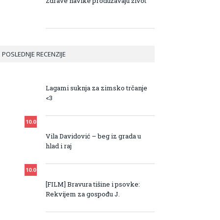
Zdrave navike produžavaju život
POSLEDNJE RECENZIJE
10.0
Lagami suknja za zimsko trčanje
<3
10.0
Vila Davidović – beg iz grada u
hlad i raj
10.0
[FILM] Bravura tišine i psovke:
Rekvijem za gospođu J.