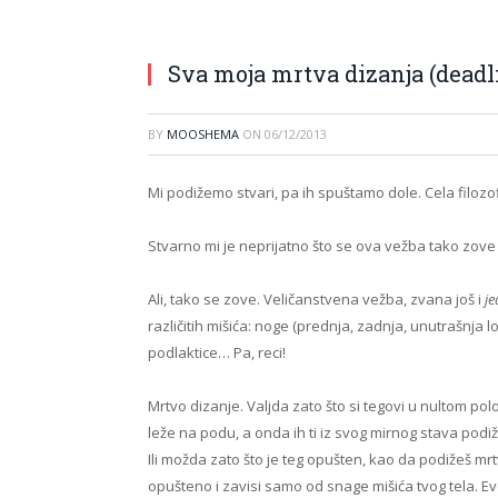
Sva moja mrtva dizanja (deadli
BY
MOOSHEMA
ON
06/12/2013
Mi podižemo stvari, pa ih spuštamo dole. Cela filozof
Stvarno mi je neprijatno što se ova vežba tako zove i
Ali, tako se zove. Veličanstvena vežba, zvana još i
j
različitih mišića: noge (prednja, zadnja, unutrašnja lož
podlaktice… Pa, reci!
Mrtvo dizanje. Valjda zato što si tegovi u nultom po
leže na podu, a onda ih ti iz svog mirnog stava podiž
Ili možda zato što je teg opušten, kao da podižeš mr
opušteno i zavisi samo od snage mišića tvog tela. E