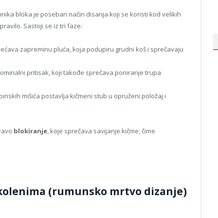
hnika bloka je poseban način disanja koji se koristi kod velikih
vilo. Sastoji se iz tri faze:
ećava zapreminu pluća, koja podupiru grudni koš i sprečavaju
minalni pritisak, koji takođe sprečava poniranje trupa
inskih mišića postavlja kičmeni stub u opruženi položaj i
pravo
blokiranje
, koje sprečava savijanje kičme, čime
kolenima (rumunsko mrtvo dizanje)