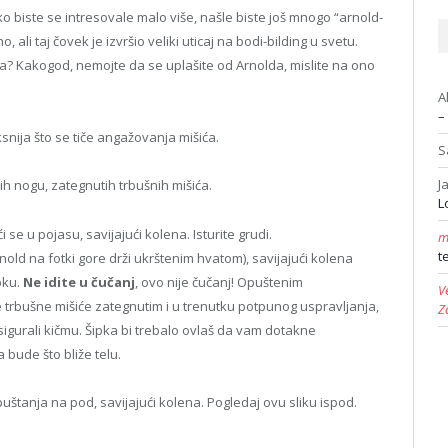
o biste se intresovale malo više, našle biste još mnogo “arnold-
, ali taj čovek je izvršio veliki uticaj na bodi-bilding u svetu.
da? Kakogod, nemojte da se uplašite od Arnolda, mislite na ono
A
–
snija što se tiče angažovanja mišića.
S
J
ih nogu, zategnutih trbušnih mišića.
L
se u pojasu, savijajući kolena. Isturite grudi.
m
t
nold na fotki gore drži ukrštenim hvatom), savijajući kolena
pku.
Ne idite u čučanj
, ovo nije čučanj! Opuštenim
V
e trbušne mišiće zategnutim i u trenutku potpunog uspravljanja,
Z
gurali kičmu. Šipka bi trebalo ovlaš da vam dotakne
 bude što bliže telu.
uštanja na pod, savijajući kolena. Pogledaj ovu sliku ispod.