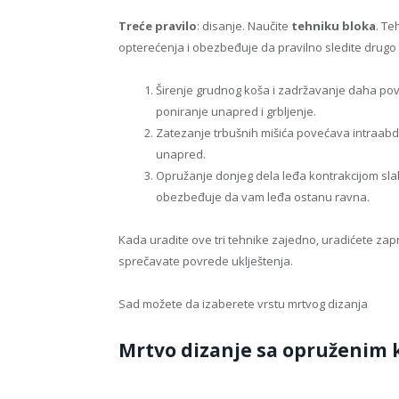
Treće pravilo
: disanje. Naučite
tehniku bloka
. Te
opterećenja i obezbeđuje da pravilno sledite drugo pra
Širenje grudnog koša i zadržavanje daha pov
poniranje unapred i grbljenje.
Zatezanje trbušnih mišića povećava intraabdo
unapred.
Opružanje donjeg dela leđa kontrakcijom slab
obezbeđuje da vam leđa ostanu ravna.
Kada uradite ove tri tehnike zajedno, uradićete za
sprečavate povrede uklještenja.
Sad možete da izaberete vrstu mrtvog dizanja
Mrtvo dizanje sa opruženim 