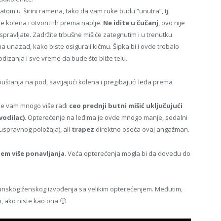
vatom u širini ramena, tako da vam ruke budu “unutra”, tj.
e kolena i otvoriti ih prema naplje.
Ne idite u čučanj
, ovo nije
pravljate. Zadržite trbušne mišiće zategnutim i u trenutku
 unazad, kako biste osigurali kičmu. Šipka bi i ovde trebalo
dizanja i sve vreme da bude što bliže telu.
uštanja na pod, savijajući kolena i pregibajući leđa prema
vde vam mnogo više radi
ceo prednji butni mišić uključujući
vodilac)
. Opterećenje na leđima je ovde mnogo manje, sedalni
uspravnog položaja), ali
trapez
direktno oseća ovaj angažman.
em više ponavljanja
. Veća opterećenja mogla bi da dovedu do
unskog ženskog izvođenja sa velikim opterećenjem. Međutim,
mi, ako niste kao ona 🙂