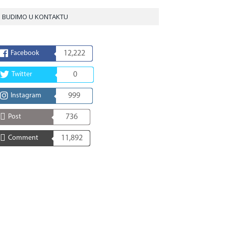
BUDIMO U KONTAKTU
Facebook
12,222
Twitter
0
Instagram
999
Post
736
Comment
11,892