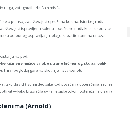
ih nogu, zategnutih trbušnih mišića.
 se u pojasu, zadržavajući opružena kolena. Isturite grudi.
Zadržavajući ispravljena kolena i opuštene nadlaktice, uspravite
renutku potpunog uspravljanja, blago zabacite ramena unazad,
puštanja na pod.
e kičmene mišiće sa obe strane kičmenog stuba, veliki
 butina
(pogledaj gore na slici, nije li savršeno!)
.
le, tako da vidiš gornji deo šake.
Kod povećanja opterećenja, radi se
othvat — kako bi sprečila uvrtanje šipke tokom opterećenja dizanja
olenima (Arnold)