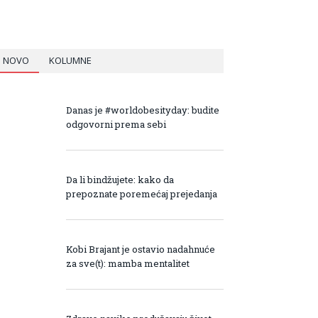
NOVO
KOLUMNE
Danas je #worldobesityday: budite
odgovorni prema sebi
Da li bindžujete: kako da
prepoznate poremećaj prejedanja
Kobi Brajant je ostavio nadahnuće
za sve(t): mamba mentalitet