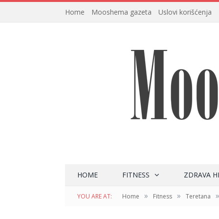
Home
Mooshema gazeta
Uslovi korišćenja
HOME
FITNESS
ZDRAVA H
»
»
YOU ARE AT:
Home
Fitness
Teretana