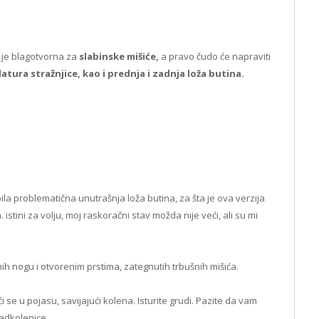
 je blagotvorna za
slabinske mišiće,
a pravo čudo će napraviti
tura stražnjice, kao i prednja i zadnja loža butina.
ila problematična unutrašnja loža butina, za šta je ova verzija
 istini za volju, moj raskoračni stav možda nije veći, ali su mi
nih nogu i otvorenim prstima, zategnutih trbušnih mišića.
se u pojasu, savijajući kolena. Isturite grudi. Pazite da vam
adkolenice.