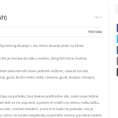
ft)
12
TERETANA
ija mrtvog dizanja. I, da, mrtvo dizanje jeste za žene!
 što je morala da uđe u naslov, zbog SEO trica i kučina.
ednim udarcem više muva
. Jednom vežbom, udaraš na više
a), guza, tbušni mišići, leđa, ramena, grudi, bicepsi i tricepsi,
ložaju na početku, bez ikakve prethodne sile, osim svoje težine,
eš dok se ne uspraviš, a potom ih vratiš u tu mrtvu, nultu tačku.
tvo telo, srećom metalno, a ono ti ni malo ne pomaže, već je
vo, tačno se nisam raspitivala za poreklo naziva, pa neka ostane