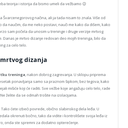
ba teorija i istorija da bismo umeli da vežbamo 😉
ija Švarcenegorovog načina, ali ja tada nisam to znala. Više od
ažno da naučim, da me neko postavi, nauči me kako da dišem, kako
rzo sam počela da unosim u treninge i druge verzije mrtvog
će. Danas je mrtvo dizanje redovan deo mojih treninga, bilo da
ing za celo telo.
e mrtvog dizanja
tku treninga
, nakon dobrog zagrevanja. U sklopu priprema
 desetak ponavljanja samo sa praznom šipkom, bez tegova, kako
ejali mišiće koji će raditi. Sve vežbe koje angažuju celo telo, rade
Ne želite da se odmah trošite na izolacijama.
. Tako ćete izbeći povrede, obično slabinskog dela leđa. U
ala okrenuti bočno, tako da vidite i kontrolišete svoja leđa iz
obro, onda ste spremni za dodatno opterećenje.