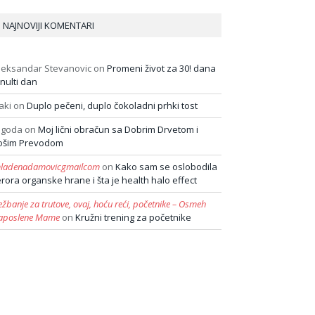
NAJNOVIJI KOMENTARI
leksandar Stevanovic
on
Promeni život za 30! dana
 nulti dan
aki
on
Duplo pečeni, duplo čokoladni prhki tost
agoda
on
Moj lični obračun sa Dobrim Drvetom i
ošim Prevodom
ladenadamovicgmailcom
on
Kako sam se oslobodila
erora organske hrane i šta je health halo effect
ežbanje za trutove, ovaj, hoću reći, početnike – Osmeh
aposlene Mame
on
Kružni trening za početnike