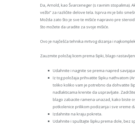
Da, Arnold, kao Švarceneger (s ravnim stopalima). Ak
vežbi” za različite delove tela. Isprva mi je bilo smešno
Možda zato što je sve te mišiće napravio pre steroi
što možete da uradite za svoje mišiće.
Ovo je najčešća tehnika mrtvog dizanja i najkomplek
Zauzmite položaj licem prema šipki, blago rastavljen
Udahnite i nagnite se prema napred savijajući 
Iz tog položaja prihvatite šipku nathvatom (Ar
toliko koliko vam je potrebno da dohvatite ši
nadlakticama krenite da uspravljate. Zadržit
blago zabacite ramena unazad, kako biste osi
potkolenice prilikom podizanja i sve vreme da
Izdahnite na kraju pokreta.
Udahnite i spuštajte šipku prema dole, bez sp