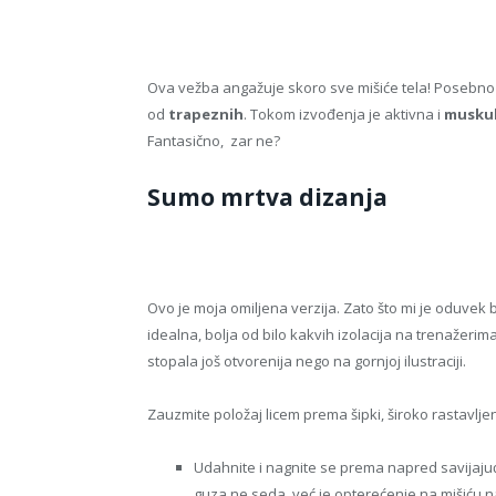
Ova vežba angažuje skoro sve mišiće tela! Posebno
od
trapeznih
. Tokom izvođenja je aktivna i
muskula
Fantasično, zar ne?
Sumo mrtva dizanja
Ovo je moja omiljena verzija. Zato što mi je oduvek b
idealna, bolja od bilo kakvih izolacija na trenažerima.
stopala još otvorenija nego na gornjoj ilustraciji.
Zauzmite položaj licem prema šipki, široko rastavlje
Udahnite i nagnite se prema napred savijajući 
guza ne seda, već je opterećenje na mišiću n