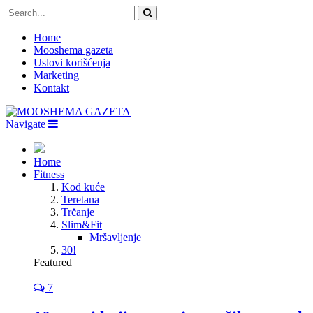
Home
Mooshema gazeta
Uslovi korišćenja
Marketing
Kontakt
Navigate
Home
Fitness
Kod kuće
Teretana
Trčanje
Slim&Fit
Mršavljenje
30!
Featured
7