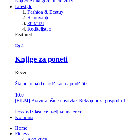
Najbolje i najgore dijete 2019.
Lifestyle
Fashion & Beatuy
Stanovanje
kult.ura!
Roditeljstvo
Featured
4
Knjige za poneti
Recent
Šta ne treba da nosiš kad napuniš 50
10.0
[FILM] Bravura tišine i psovke: Rekvijem za gospođu J.
Pozz od vlasnice useljive materice
Kolumna
Home
Fitness
Kod kuće