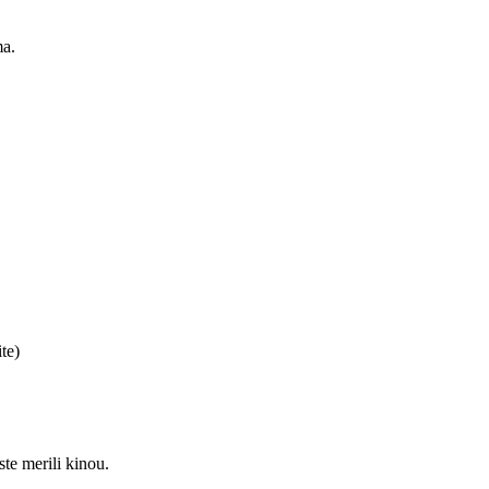
ma.
te)
ste merili kinou.