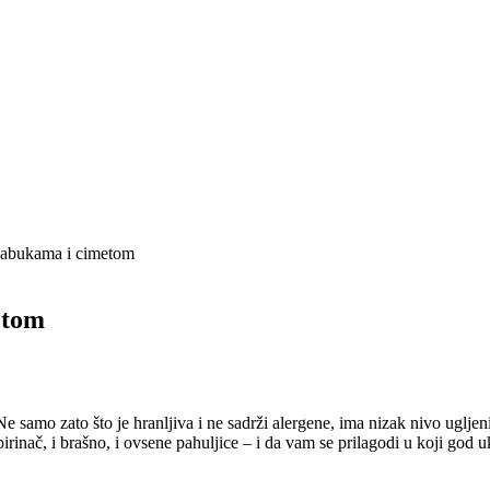
 jabukama i cimetom
etom
e samo zato što je hranljiva i ne sadrži alergene, ima nizak nivo ugljeni
rinač, i brašno, i ovsene pahuljice – i da vam se prilagodi u koji god u