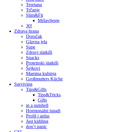
Teretana
Trčanje
Slim&Fit
Mršavljenje
30!
Zdrava hrana
Doručak
Glavna jela
Supe
Zdravi slatkiši
Snacks
Proteinski slatkiši
Šejkovi
Mamina kuhinja
Großmutters Küche
Surviving
Tips&Gifts
Tips&Tricks
Gifts
in a nutshell
Hormonalni ispadi
Profil i anfas
Just kidding
don’t panic
CSI