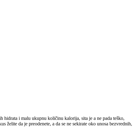
h hidrata i malu ukupnu količinu kalorija, sita je a ne pada teško,
kus želite da je preodenete, a da se ne sekirate oko unosa bezvrednih,