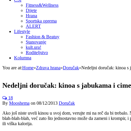
Fitness&Wellness
Dijete
Hrana
Sportska oprema
ALERT
Lifestyle
Fashion & Beatuy
Stanovanje
kult.ura!
Roditeljstvo
Kolumna
You are at:
Home
»
Zdrava hrana
»
Doručak
»
Nedeljni doručak: kinoa s
Nedeljni doručak: kinoa s jabukama i cim
18
By
Mooshema
on
08/12/2013
Doručak
Ako još niste uveli kinou u svoj dom, verujte mi na reč da bi trebalo. N
blah-blah-blah, već zato što jednostavno može da zameni i krompir, i pi
ili viška kalorija.