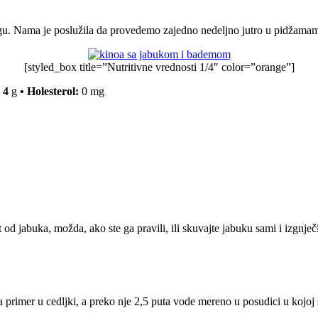
ogu. Nama je poslužila da provedemo zajedno nedeljno jutro u pidžama
[styled_box title=”Nutritivne vrednosti 1/4″ color=”orange”]
 4
g
•
Holesterol:
0 mg
d jabuka, možda, ako ste ga pravili, ili skuvajte jabuku sami i izgnječi
 primer u cedljki, a preko nje 2,5 puta vode mereno u posudici u kojoj 