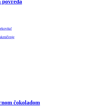
a povreda
kovita!
takmičenje
crnom čokoladom