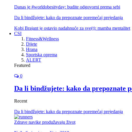
Danas je #worldobesityday: budite odgovorni prema sebi
Da li bindžujete: kako da prepoznate poremećaj prejedanja
Kobi Brajant je ostavio nadahnuće za sve(t): mamba mentalitet
CSI
Fitness&Wellness
Dijete
Hrana
Sportska oprema
ALERT
Featured
0
Da li bindžujete: kako da prepoznate 
Recent
Da li bindžujete: kako da prepoznate poremećaj prejedanja
Zdrave navike produžavaju život