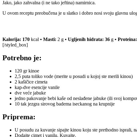
Jako, jako zahvalna (i ne tako jeftina) namirnica.
U ovom receptu preobučena je u slatko i dobro nosi svoju glavnu ul
Kalorija: 170
kcal
• Masti:
2 g
• Ugljenih hidrata: 36
g
•
Proteina:
[/styled_box]
Potrebno je:
120 gr kinoe
2,5 puta toliko vode (merite u posudi u kojoj ste merili kinou)
2 kašičice cimeta
kap-dve esencije vanile
dve veće jabuke
jedno pakovanje bebi kaše od neslađene jabuke (ili svoj kompot o
10 tak jezgra sirovog badema iseckanog na krupnije
Priprema:
U posudu za kuvanje sipajte kinou koju ste prethodno isprali, na
Dodajte cimet i vanilu. Kuvajte.