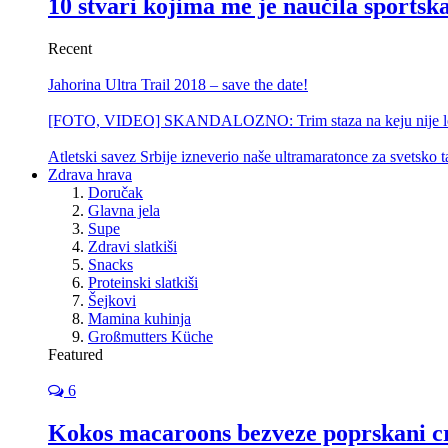
10 stvari kojima me je naučila sportsk
Recent
Jahorina Ultra Trail 2018 – save the date!
[FOTO, VIDEO] SKANDALOZNO: Trim staza na keju nije le
Atletski savez Srbije izneverio naše ultramaratonce za svetsko 
Zdrava hrava
Doručak
Glavna jela
Supe
Zdravi slatkiši
Snacks
Proteinski slatkiši
Šejkovi
Mamina kuhinja
Großmutters Küche
Featured
6
Kokos macaroons bezveze poprskani 