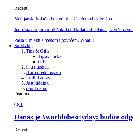
Recent
Sicilijanski kolač od mandarina i badema bez brašna
Jednostavan prevrnuti čokoladni kolač od belanca, savršenstvo
Pasta u mleku s mesom i povrćem. What?!
Surviving
Tips & Gifts
Tips&Tricks
Gifts
in a nutshell
Hormonalni ispadi
Profil i anfas
Just kidding
don’t panic
Featured
1
Danas je #worldobesityday: budite odg
Recent