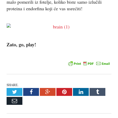
malo pomerili iz fotelje, koliko biste samo izlučili
proteina i endorfina koji će vas usrećiti!
Zato, go, play!
SHARE.
Twitter
Facebook
Google+
Pinterest
LinkedIn
Tumblr
Email