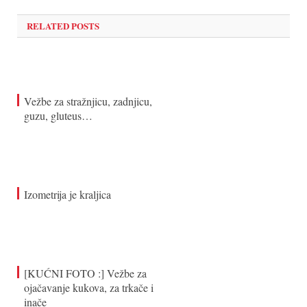
RELATED POSTS
Vežbe za stražnjicu, zadnjicu,
guzu, gluteus…
Izometrija je kraljica
[KUĆNI FOTO :] Vežbe za
ojačavanje kukova, za trkače i
inače