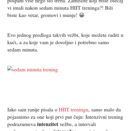
pospani više nego što treba. Zamislite koji biste osećaj
vi imali nakon sedam minuta HIIT treninga?! Bili
biste kao vetar, gromovi i munje! 😀
Evo jednog predloga takvih vežbi, koje možete raditi u
kući, a za koje vam je dovoljno i potrebno samo
sedam minuta.
Iako sam ranije pisala o
HIIT treningu
, samo malo da
pojasnimo za one koji prvi put čuju: Intenzivni trening
intenzitet
podrazumeva
vežbe, a intervali