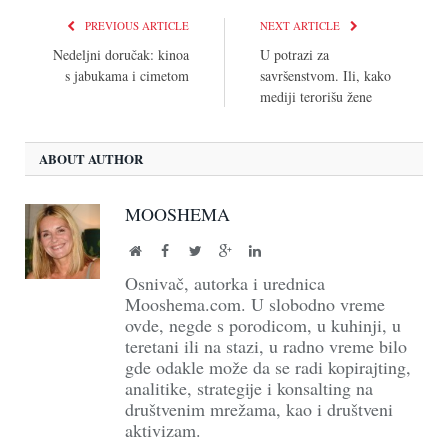
PREVIOUS ARTICLE
NEXT ARTICLE
Nedeljni doručak: kinoa
U potrazi za
s jabukama i cimetom
savršenstvom. Ili, kako
mediji terorišu žene
ABOUT AUTHOR
MOOSHEMA
Website
Facebook
Twitter
Google+
LinkedIn
Osnivač, autorka i urednica
Mooshema.com. U slobodno vreme
ovde, negde s porodicom, u kuhinji, u
teretani ili na stazi, u radno vreme bilo
gde odakle može da se radi kopirajting,
analitike, strategije i konsalting na
društvenim mrežama, kao i društveni
aktivizam.