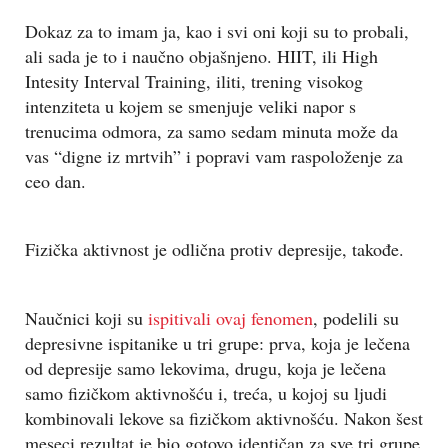
Dokaz za to imam ja, kao i svi oni koji su to probali,
ali sada je to i naučno objašnjeno. HIIT, ili High
Intesity Interval Training, iliti, trening visokog
intenziteta u kojem se smenjuje veliki napor s
trenucima odmora, za samo sedam minuta može da
vas “digne iz mrtvih” i popravi vam raspoloženje za
ceo dan.
Fizička aktivnost je odlična protiv depresije, takođe.
Naučnici koji su
ispitivali ovaj fenomen
, podelili su
depresivne ispitanike u tri grupe: prva, koja je lečena
od depresije samo lekovima, drugu, koja je lečena
samo fizičkom aktivnošću i, treća, u kojoj su ljudi
kombinovali lekove sa fizičkom aktivnošću. Nakon šest
meseci rezultat je bio gotovo identičan za sve tri grupe