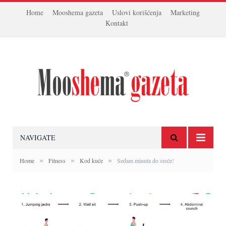
Home
Mooshema gazeta
Uslovi korišćenja
Marketing
Kontakt
NAVIGATE
»
»
»
Home
Fitness
Kod kuće
Sedam minuta do sreće!