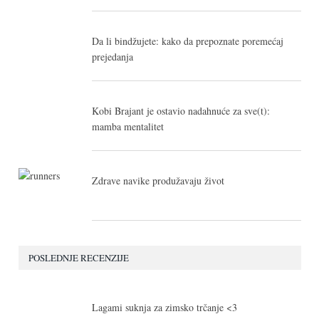
Da li bindžujete: kako da prepoznate poremećaj
prejedanja
Kobi Brajant je ostavio nadahnuće za sve(t):
mamba mentalitet
Zdrave navike produžavaju život
POSLEDNJE RECENZIJE
10.0
Lagami suknja za zimsko trčanje <3