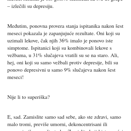
– izlečili su depresiju.
Međutim, ponovna provera stanja ispitanika nakon šest
meseci pokazala je zapanjujuće rezultate. Oni koji su
uzimali lekove, čak njih 36% imalo je ponovo iste
simptome. Ispitanici koji su kombinovali lekove s
vežbama, u 31% slučajeva vratili su se na staro. Ali,
hej, oni koji su samo vežbali protiv depresije, bili su
ponovo depresivni u samo 9% slučajeva nakon šest
meseci!
Nije li to superiška?
E, sad. Zamislite samo sad sebe, ako ste zdravi, samo
malo tromi, previše umorni, dekoncentrisani ili