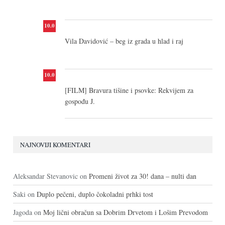
10.0
Vila Davidović – beg iz grada u hlad i raj
10.0
[FILM] Bravura tišine i psovke: Rekvijem za
gospođu J.
NAJNOVIJI KOMENTARI
Aleksandar Stevanovic
on
Promeni život za 30! dana – nulti dan
Saki
on
Duplo pečeni, duplo čokoladni prhki tost
Jagoda
on
Moj lični obračun sa Dobrim Drvetom i Lošim Prevodom