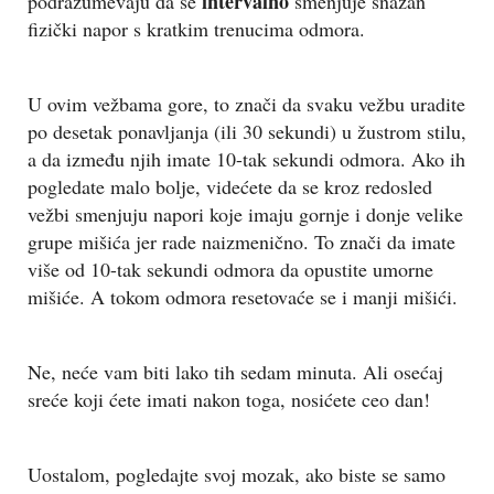
intervalno
podrazumevaju da se
smenjuje snažan
fizički napor s kratkim trenucima odmora.
U ovim vežbama gore, to znači da svaku vežbu uradite
po desetak ponavljanja (ili 30 sekundi) u žustrom stilu,
a da između njih imate 10-tak sekundi odmora. Ako ih
pogledate malo bolje, videćete da se kroz redosled
vežbi smenjuju napori koje imaju gornje i donje velike
grupe mišića jer rade naizmenično. To znači da imate
više od 10-tak sekundi odmora da opustite umorne
mišiće. A tokom odmora resetovaće se i manji mišići.
Ne, neće vam biti lako tih sedam minuta. Ali osećaj
sreće koji ćete imati nakon toga, nosićete ceo dan!
Uostalom, pogledajte svoj mozak, ako biste se samo