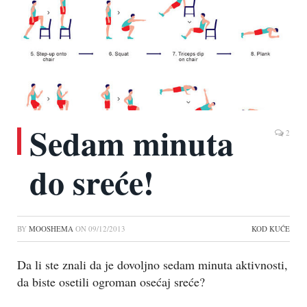
Sedam minuta
2
do sreće!
BY
MOOSHEMA
ON
09/12/2013
KOD KUĆE
Da li ste znali da je dovoljno sedam minuta aktivnosti,
da biste osetili ogroman osećaj sreće?