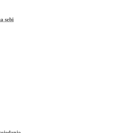
a sebi
rejedanja