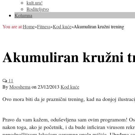
kult.ura!
Roditeljstvo
Kolumna
You are at:
Home
»
Fitness
»
Kod kuće
»
Akumuliran kružni trening
Akumuliran kružni t
11
By
Mooshema
on
23/12/2013
Kod kuće
Ovo mora biti da je praznični trening, kad na donjoj ilustr
Pravo da vam kažem, oduševljena sam ovim programom! Osim š
nakon toga, ako je početnik, i da bude inficiran virusom rek
nepodnošljivom lakoćom ogromne upale mišića. Ubeđena sam