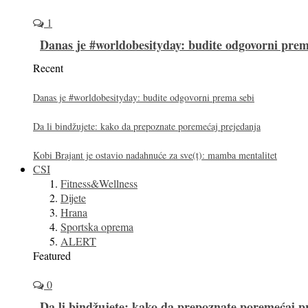
1
Danas je #worldobesityday: budite odgovorni prem
Recent
Danas je #worldobesityday: budite odgovorni prema sebi
Da li bindžujete: kako da prepoznate poremećaj prejedanja
Kobi Brajant je ostavio nadahnuće za sve(t): mamba mentalitet
CSI
Fitness&Wellness
Dijete
Hrana
Sportska oprema
ALERT
Featured
0
Da li bindžujete: kako da prepoznate poremećaj p