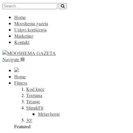
Home
Mooshema gazeta
Uslovi korišćenja
Marketing
Kontakt
Navigate
Home
Fitness
Kod kuće
Teretana
Trčanje
Slim&Fit
Mršavljenje
30!
Featured