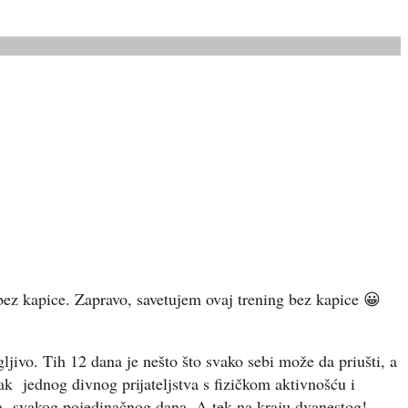
bez kapice. Zapravo, savetujem ovaj trening bez kapice 😀
ivo. Tih 12 dana je nešto što svako sebi može da priušti, a
tak jednog divnog prijateljstva s fizičkom aktivnošću i
a svakog pojedinačnog dana. A tek na kraju dvanestog!