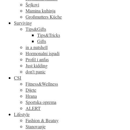
Šejkovi
Mamina kuhinja
Großmutters Küche
Surviving
Tips&Gifts
Tips&Tricks
Gifts
in a nutshell
Hormonalni ispadi
Profil i anfas
Just kidding
don’t panic
CSI
Fitness&Wellness
Dijete
Hrana
Sportska oprema
ALERT
Lifestyle
Fashion & Beatuy
Stanovanje