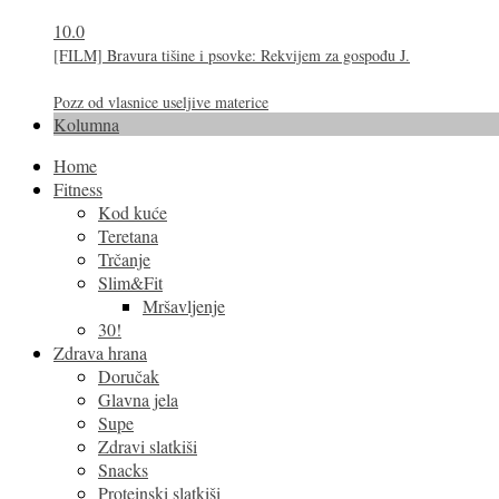
10.0
[FILM] Bravura tišine i psovke: Rekvijem za gospođu J.
Pozz od vlasnice useljive materice
Kolumna
Home
Fitness
Kod kuće
Teretana
Trčanje
Slim&Fit
Mršavljenje
30!
Zdrava hrana
Doručak
Glavna jela
Supe
Zdravi slatkiši
Snacks
Proteinski slatkiši