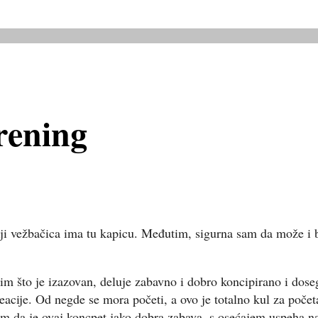
rening
aciji vežbačica ima tu kapicu. Međutim, sigurna sam da može i 
to je izazovan, deluje zabavno i dobro koncipirano i doseglj
reacije. Od negde se mora početi, a ovo je totalno kul za poče
 da je ovaj koncpet jako dobra zabava, s osećajem uspeha n