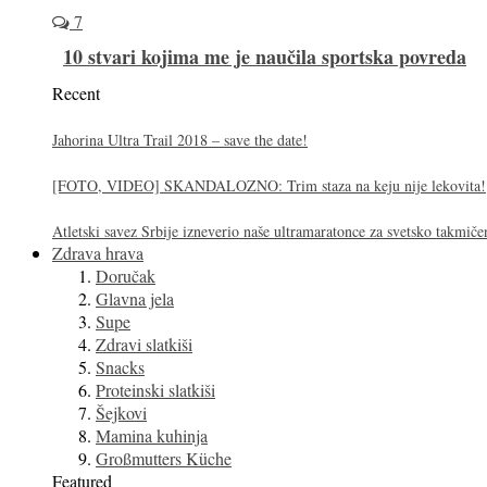
7
10 stvari kojima me je naučila sportska povreda
Recent
Jahorina Ultra Trail 2018 – save the date!
[FOTO, VIDEO] SKANDALOZNO: Trim staza na keju nije lekovita!
Atletski savez Srbije izneverio naše ultramaratonce za svetsko takmiče
Zdrava hrava
Doručak
Glavna jela
Supe
Zdravi slatkiši
Snacks
Proteinski slatkiši
Šejkovi
Mamina kuhinja
Großmutters Küche
Featured