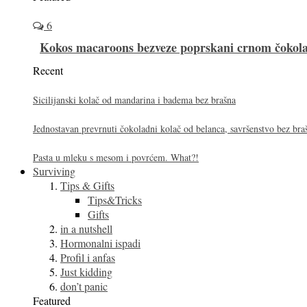
6
Kokos macaroons bezveze poprskani crnom čoko
Recent
Sicilijanski kolač od mandarina i badema bez brašna
Jednostavan prevrnuti čokoladni kolač od belanca, savršenstvo bez bra
Pasta u mleku s mesom i povrćem. What?!
Surviving
Tips & Gifts
Tips&Tricks
Gifts
in a nutshell
Hormonalni ispadi
Profil i anfas
Just kidding
don’t panic
Featured