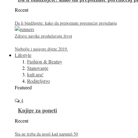
Recent
Da li bindžujete: kako da prepoznate poremećaj prejedanja
Zdrave navike produžavaju život
Najbolje i najgore dijete 2019.
Lifestyle
Fashion & Beatuy
Stanovanje
kult.ura!
Roditeljstvo
Featured
4
Knjige za poneti
Recent
Šta ne treba da nosiš kad napuniš 50