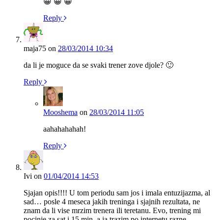
😀 😀 😀
Reply
maja75
on
28/03/2014 10:34
da li je moguce da se svaki trener zove djole? 🙂
Reply
Mooshema
on
28/03/2014 11:05
aahahahahah!
Reply
Ivi
on
01/04/2014 14:53
Sjajan opis!!!! U tom periodu sam jos i imala entuzijazma, al
sad… posle 4 meseca jakih treninga i sjajnih rezultata, ne
znam da li vise mrzim trenera ili teretanu. Evo, trening mi
pocinje za sat i 15 min. a ja trazim po internetu razne