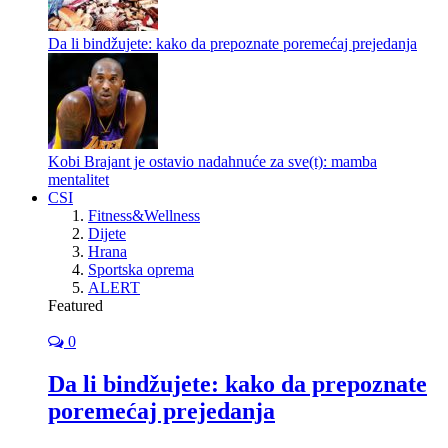
Da li bindžujete: kako da prepoznate poremećaj prejedanja
Kobi Brajant je ostavio nadahnuće za sve(t): mamba
mentalitet
CSI
Fitness&Wellness
Dijete
Hrana
Sportska oprema
ALERT
Featured
0
Da li bindžujete: kako da prepoznate
poremećaj prejedanja