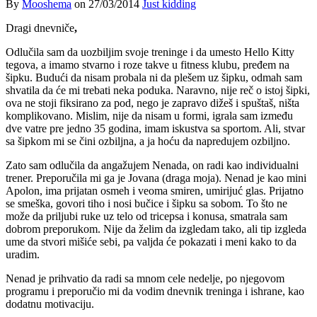
By
Mooshema
on
27/03/2014
Just kidding
Dragi dnevniče
,
Odlučila sam da uozbiljim svoje treninge i da umesto Hello Kitty
tegova, a imamo stvarno i roze takve u fitness klubu, pređem na
šipku. Budući da nisam probala ni da plešem uz šipku, odmah sam
shvatila da će mi trebati neka poduka. Naravno, nije reč o istoj šipki,
ova ne stoji fiksirano za pod, nego je zapravo dižeš i spuštaš, ništa
komplikovano. Mislim, nije da nisam u formi, igrala sam između
dve vatre pre jedno 35 godina, imam iskustva sa sportom. Ali, stvar
sa šipkom mi se čini ozbiljna, a ja hoću da napredujem ozbiljno.
Zato sam odlučila da angažujem Nenada, on radi kao individualni
trener. Preporučila mi ga je Jovana (draga moja). Nenad je kao mini
Apolon, ima prijatan osmeh i veoma smiren, umirijuć glas. Prijatno
se smeška, govori tiho i nosi bučice i šipku sa sobom. To što ne
može da priljubi ruke uz telo od tricepsa i konusa, smatrala sam
dobrom preporukom. Nije da želim da izgledam tako, ali tip izgleda
ume da stvori mišiće sebi, pa valjda će pokazati i meni kako to da
uradim.
Nenad je prihvatio da radi sa mnom cele nedelje, po njegovom
programu i preporučio mi da vodim dnevnik treninga i ishrane, kao
dodatnu motivaciju.