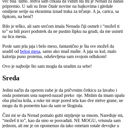
već bila tamo. Jedva sam čekala da vidim šta mi je Nenad za danas
pripremio. U sali su žene čitale novine na bajkovima i gledale
omiljene serije na ekranima iznad traka za trčanje. A ja, carica, sa
šipkom, na benč!
Bilo je teško, ali sam srećom imala Nenada čiji osmeh i “možeš ti
to” su bili pravi podstrek da ne pustim šipku na grudi, da me usmrti
na licu mesta.
Posle sam jela jaja i belo meso, fantastično je šta sve možeš da
uradiš od
belog mesa
, samo ako imaš mašte. A jaja su kul, malo
kalorija puno proteina, oduševljena sam svojom odlukom!
Ovo je najbolje što sam mogla da uradim za sebe!
Sreda
Jedini način da operem zube je da pričvrstim četkicu za lavabo i
onda pomeram usta napred-nazad preko nje. Mislim da imam upalu
oba plućna krila, a ruke mi stoje pored tela kao dve mrtve grane, ne
mogu da ih pomerim kao da sam se šlogirala.
Čini mi se da Nenad pomalo gubi strpljenje sa mnom. Naređuje mi,
“možeš ti to”, kao da smo se posvađali. NE MOGU, vrisnula sam
jednom, ali me je on opomenuo da tako ometam ostale devojke u