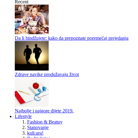
Recent
Da li bindžujete: kako da prepoznate poremećaj prejedanja
Zdrave navike produžavaju život
Najbolje i najgore dijete 2019.
Lifestyle
Fashion & Beatuy
Stanovanje
kult.ura!