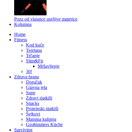
Pozz od vlasnice useljive materice
Kolumna
Home
Fitness
Kod kuće
Teretana
Trčanje
Slim&Fit
Mršavljenje
30!
Zdrava hrana
Doručak
Glavna jela
Supe
Zdravi slatkiši
Snacks
Proteinski slatkiši
Šejkovi
Mamina kuhinja
Großmutters Küche
Surviving