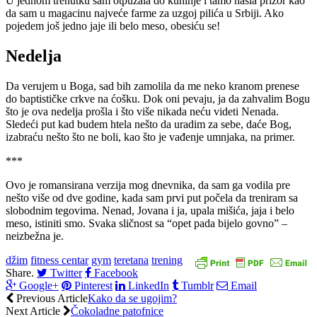
U jednom trenutku sam otpuzala do kuhinje i tamo našla prizor kao
da sam u magacinu najveće farme za uzgoj pilića u Srbiji. Ako
pojedem još jedno jaje ili belo meso, obesiću se!
Nedelja
Da verujem u Boga, sad bih zamolila da me neko kranom prenese
do baptističke crkve na ćošku. Dok oni pevaju, ja da zahvalim Bogu
što je ova nedelja prošla i što više nikada neću videti Nenada.
Sledeći put kad budem htela nešto da uradim za sebe, daće Bog,
izabraću nešto što ne boli, kao što je vađenje umnjaka, na primer.
***
Ovo je romansirana verzija mog dnevnika, da sam ga vodila pre
nešto više od dve godine, kada sam prvi put počela da treniram sa
slobodnim tegovima. Nenad, Jovana i ja, upala mišića, jaja i belo
meso, istiniti smo. Svaka sličnost sa “opet pada bijelo govno” –
neizbežna je.
džim
fitness centar
gym
teretana
trening
Share.
Twitter
Facebook
Google+
Pinterest
LinkedIn
Tumblr
Email
Previous Article
Kako da se ugojim?
Next Article
Čokoladne patofnice