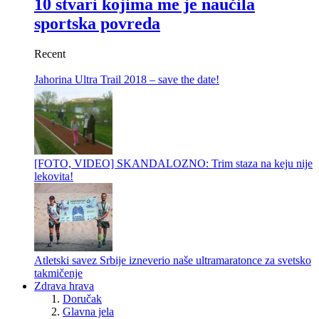
10 stvari kojima me je naučila
sportska povreda
Recent
Jahorina Ultra Trail 2018 – save the date!
[FOTO, VIDEO] SKANDALOZNO: Trim staza na keju nije
lekovita!
Atletski savez Srbije izneverio naše ultramaratonce za svetsko
takmičenje
Zdrava hrava
Doručak
Glavna jela