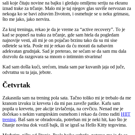
sali koje čitaju novine na bajku i gledaju omiljenu seriju na ekranu
iznad trake za trčanje. Malo mi je taj njegov glas suviše nervozan za
nekoga ko se bavi zdravim životom, i osmehuje se u neku grimasu,
što me jako, jako nervira.
Za kraj treninga, rekao je da je vreme za “active recovery”. To je
kad se popneš na traku za trčanje, gde sam htela da pogledam
najnovije vesti, ali mi je on pojačao brzinu tako da su mi sise
odletele sa tela. Posle mi je rekao da ću morati da nabavim
adekvatan grudnjak. Sad je preterao, ne sećam se da sam mu dala
dozvolu da razgovara sa mnom o intimnim stvarima!
Kad sam došla kući, srećom, imala sam par kuvanih jaja od juče,
odvratna su ta jaja, jebote.
Četvrtak
Zakasnila sam na trening pola sata. Tačno toliko mi je trebalo da me
kranom izvuku iz kreveta i da mi pas zaveže patike. Kafu sam
popila u krevetu, pre akcije izvlačenja, na cevčicu. Nenad me je
dočekao s nekim vampirskim osmehom i rekao da ćemo raditi
HIIT
trening
. Baš sam se obradovala, potreban mi je neki hit, kao što je
čitanje novina dok voziš bajk, ili se igraš sa Hello Kitty tegovima.