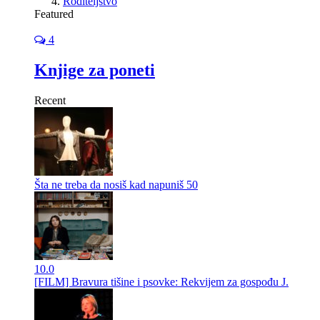
Roditeljstvo
Featured
4
Knjige za poneti
Recent
Šta ne treba da nosiš kad napuniš 50
10.0
[FILM] Bravura tišine i psovke: Rekvijem za gospođu J.