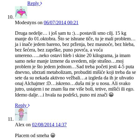
Reply
Modestyns
on
06/07/2014 00:21
Druga nedelje… i još sam tu :)…postavili smo cilj. 15 kg
manje do 01.oktobra. Što se ishrane tiče, tu je mali problem…
ja i inače jedem bareno, bez prženja, bez masnoće, bez hleba,
bez šećera, bez zaprške, puno povrća, a voća
umereno…..neko ostavi hleb i skine 20 kilograma, ja imam
samo neke manje izmene da uvedem, nije strašno…moj
problem je što jedem jednom…Sad treba početi jesti 4-5 puta
dnevno, ubrzati metabolizam, probuditi mišiće koji treba da se
sete da su nekada aktivno vežbali…a izgleda da ih je uhvatio
onaj Alchajmer :D…iskreno…duša mi je u nosu. Ali svako
jutro, ustajem i ne znam šta me više boli, tetive, mišići ili ego.
Idemo dalje…i hvala na podršci, puno mi znači 😀
Reply
Alex
on
02/08/2014 14:37
Placem od smeha 😀