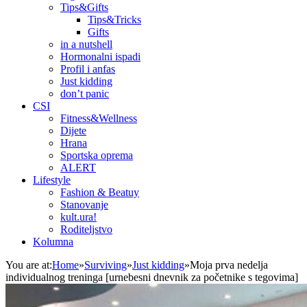
Tips&Gifts
Tips&Tricks
Gifts
in a nutshell
Hormonalni ispadi
Profil i anfas
Just kidding
don’t panic
CSI
Fitness&Wellness
Dijete
Hrana
Sportska oprema
ALERT
Lifestyle
Fashion & Beatuy
Stanovanje
kult.ura!
Roditeljstvo
Kolumna
You are at:
Home
»
Surviving
»
Just kidding
»
Moja prva nedelja
individualnog treninga [urnebesni dnevnik za početnike s tegovima]