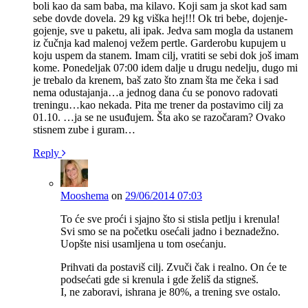
boli kao da sam baba, ma kilavo. Koji sam ja skot kad sam
sebe dovde dovela. 29 kg viška hej!!! Ok tri bebe, dojenje-
gojenje, sve u paketu, ali ipak. Jedva sam mogla da ustanem
iz čučnja kad malenoj vežem pertle. Garderobu kupujem u
koju uspem da stanem. Imam cilj, vratiti se sebi dok još imam
kome. Ponedeljak 07:00 idem dalje u drugu nedelju, dugo mi
je trebalo da krenem, baš zato što znam šta me čeka i sad
nema odustajanja…a jednog dana ću se ponovo radovati
treningu…kao nekada. Pita me trener da postavimo cilj za
01.10. …ja se ne usuđujem. Šta ako se razočaram? Ovako
stisnem zube i guram…
Reply
Mooshema
on
29/06/2014 07:03
To će sve proći i sjajno što si stisla petlju i krenula!
Svi smo se na početku osećali jadno i beznadežno.
Uopšte nisi usamljena u tom osećanju.
Prihvati da postaviš cilj. Zvuči čak i realno. On će te
podsećati gde si krenula i gde želiš da stigneš.
I, ne zaboravi, ishrana je 80%, a trening sve ostalo.