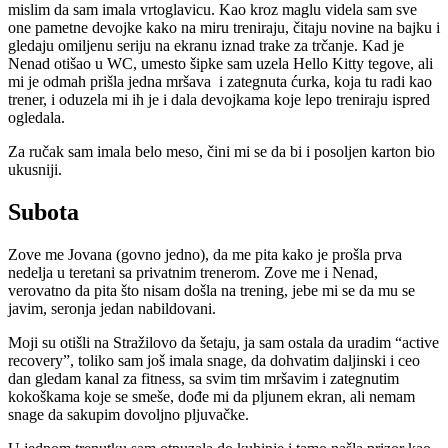
mislim da sam imala vrtoglavicu. Kao kroz maglu videla sam sve
one pametne devojke kako na miru treniraju, čitaju novine na bajku i
gledaju omiljenu seriju na ekranu iznad trake za trčanje. Kad je
Nenad otišao u WC, umesto šipke sam uzela Hello Kitty tegove, ali
mi je odmah prišla jedna mršava i zategnuta ćurka, koja tu radi kao
trener, i oduzela mi ih je i dala devojkama koje lepo treniraju ispred
ogledala.
Za ručak sam imala belo meso, čini mi se da bi i posoljen karton bio
ukusniji.
Subota
Zove me Jovana (govno jedno), da me pita kako je prošla prva
nedelja u teretani sa privatnim trenerom. Zove me i Nenad,
verovatno da pita što nisam došla na trening, jebe mi se da mu se
javim, seronja jedan nabildovani.
Moji su otišli na Stražilovo da šetaju, ja sam ostala da uradim “active
recovery”, toliko sam još imala snage, da dohvatim daljinski i ceo
dan gledam kanal za fitness, sa svim tim mršavim i zategnutim
kokoškama koje se smeše, dođe mi da pljunem ekran, ali nemam
snage da sakupim dovoljno pljuvačke.