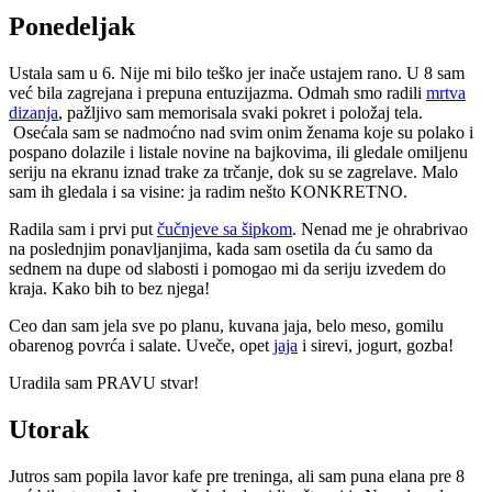
Ponedeljak
Ustala sam u 6. Nije mi bilo teško jer inače ustajem rano. U 8 sam
već bila zagrejana i prepuna entuzijazma. Odmah smo radili
mrtva
dizanja
, pažljivo sam memorisala svaki pokret i položaj tela.
Osećala sam se nadmoćno nad svim onim ženama koje su polako i
pospano dolazile i listale novine na bajkovima, ili gledale omiljenu
seriju na ekranu iznad trake za trčanje, dok su se zagrelave. Malo
sam ih gledala i sa visine: ja radim nešto KONKRETNO.
Radila sam i prvi put
čučnjeve sa šipkom
. Nenad me je ohrabrivao
na poslednjim ponavljanjima, kada sam osetila da ću samo da
sednem na dupe od slabosti i pomogao mi da seriju izvedem do
kraja. Kako bih to bez njega!
Ceo dan sam jela sve po planu, kuvana jaja, belo meso, gomilu
obarenog povrća i salate. Uveče, opet
jaja
i sirevi, jogurt, gozba!
Uradila sam PRAVU stvar!
Utorak
Jutros sam popila lavor kafe pre treninga, ali sam puna elana pre 8