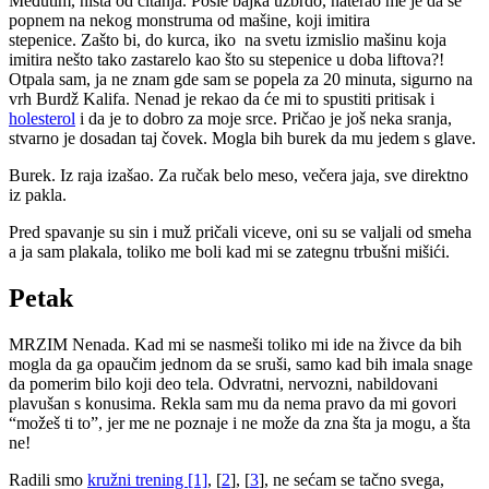
Međutim, ništa od čitanja. Posle bajka uzbrdo, naterao me je da se
popnem na nekog monstruma od mašine, koji imitira
stepenice. Zašto bi, do kurca, iko na svetu izmislio mašinu koja
imitira nešto tako zastarelo kao što su stepenice u doba liftova?!
Otpala sam, ja ne znam gde sam se popela za 20 minuta, sigurno na
vrh Burdž Kalifa. Nenad je rekao da će mi to spustiti pritisak i
holesterol
i da je to dobro za moje srce. Pričao je još neka sranja,
stvarno je dosadan taj čovek. Mogla bih burek da mu jedem s glave.
Burek. Iz raja izašao. Za ručak belo meso, večera jaja, sve direktno
iz pakla.
Pred spavanje su sin i muž pričali viceve, oni su se valjali od smeha
a ja sam plakala, toliko me boli kad mi se zategnu trbušni mišići.
Petak
MRZIM Nenada. Kad mi se nasmeši toliko mi ide na živce da bih
mogla da ga opaučim jednom da se sruši, samo kad bih imala snage
da pomerim bilo koji deo tela. Odvratni, nervozni, nabildovani
plavušan s konusima. Rekla sam mu da nema pravo da mi govori
“možeš ti to”, jer me ne poznaje i ne može da zna šta ja mogu, a šta
ne!
Radili smo
kružni trening [1]
, [
2
], [
3
], ne sećam se tačno svega,