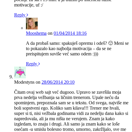
motivacije, uf :/
Reply
Mooshema
on
01/04/2014 18:16
A da probaš samo: spakuješ opremu i odeš? 🙂 Meni se
to pokazalo kao najbolja motivacija – da se ne
preispitujem suviše već samo odem :)))
Reply
Modestyns
on
28/06/2014 20:10
Čitam ovaj web sajt već dugooo. Upravo se završila moja
prva nedelja vežbanja sa ličnim trenerom. Upale neću da
spominjem, prepoznala sam se u tekstu. Od svega, najviše me
boli sopstveni ego. Koliko sam kilava!!! Trener me hvali,
super si ti, nisi vežbala godinama vidi za nedelju dana kako si
napredovala, ali ja mu ništa ne verujem. Znam ja kako
izgledam, to znaju i drugi. Ali samo ja znam kako se loše
osećam -u smislu bolesno tromo, umorno, zakržljalo, sve me