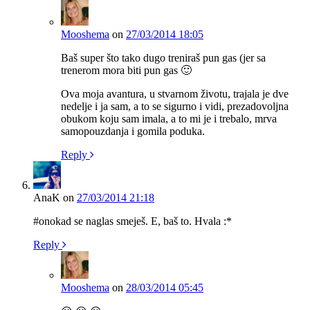
Mooshema
on
27/03/2014 18:05
Baš super što tako dugo treniraš pun gas (jer sa
trenerom mora biti pun gas 🙂
Ova moja avantura, u stvarnom životu, trajala je dve
nedelje i ja sam, a to se sigurno i vidi, prezadovoljna
obukom koju sam imala, a to mi je i trebalo, mrva
samopouzdanja i gomila poduka.
Reply
AnaK
on
27/03/2014 21:18
#onokad se naglas smeješ. E, baš to. Hvala :*
Reply
Mooshema
on
28/03/2014 05:45