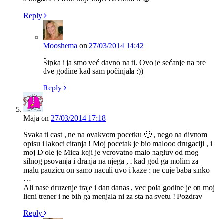
Reply
Mooshema
on
27/03/2014 14:42
Šipka i ja smo već davno na ti. Ovo je sećanje na pre
dve godine kad sam počinjala :))
Reply
Maja
on
27/03/2014 17:18
Svaka ti cast , ne na ovakvom pocetku 🙂 , nego na divnom
opisu i lakoci citanja ! Moj pocetak je bio malooo drugaciji , i
moj Djole je Mica koji je verovatno malo nagluv od mog
silnog psovanja i dranja na njega , i kad god ga molim za
malu pauzicu on samo naculi uvo i kaze : ne cuje baba sinko
…
Ali nase druzenje traje i dan danas , vec pola godine je on moj
licni trener i ne bih ga menjala ni za sta na svetu ! Pozdrav
Reply