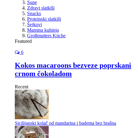
Supe
Zdravi slatkiši
Snacks
Proteinski slatkiši
Šejkovi
Mamina kuhinja
Großmutters Küche
Featured
6
Kokos macaroons bezveze poprskani
crnom čokoladom
Recent
Sicilijanski kolač od mandarina i badema bez brašna