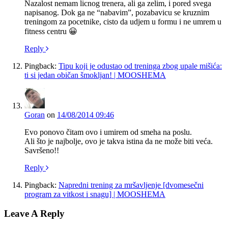
Nazalost nemam licnog trenera, ali ga zelim, i pored svega
napisanog. Dok ga ne “nabavim”, pozabavicu se kruznim
treningom za pocetnike, cisto da udjem u formu i ne umrem u
fitness centru 😀
Reply
Pingback:
Tipu koji je odustao od treninga zbog upale mišića:
ti si jedan običan šmokljan! | MOOSHEMA
Goran
on
14/08/2014 09:46
Evo ponovo čitam ovo i umirem od smeha na poslu.
Ali što je najbolje, ovo je takva istina da ne može biti veća.
Savršeno!!
Reply
Pingback:
Napredni trening za mršavljenje [dvomesečni
program za vitkost i snagu] | MOOSHEMA
Leave A Reply