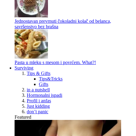
Jednostavan prevrnuti čokoladni kolač od belanca,
savršenstvo bez brašna
Pasta u mleku s mesom i povrćem. What?!
Surviving
Tips & Gifts
Tips&Tricks
Gifts
in a nutshell
Hormonalni ispadi
Profil i anfas
Just kidding
don’t panic
Featured