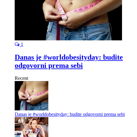
1
Danas je #worldobesityday: budite
odgovorni prema sebi
Recent
Danas je #worldobesityday: budite odgovorni prema sebi