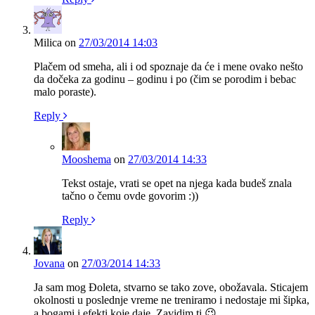
Milica
on
27/03/2014 14:03
Plačem od smeha, ali i od spoznaje da će i mene ovako nešto
da dočeka za godinu – godinu i po (čim se porodim i bebac
malo poraste).
Reply
Mooshema
on
27/03/2014 14:33
Tekst ostaje, vrati se opet na njega kada budeš znala
tačno o čemu ovde govorim :))
Reply
Jovana
on
27/03/2014 14:33
Ja sam mog Đoleta, stvarno se tako zove, obožavala. Sticajem
okolnosti u poslednje vreme ne treniramo i nedostaje mi šipka,
a bogami i efekti koje daje. Zavidim ti 😉