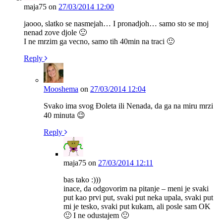
maja75
on
27/03/2014 12:00
jaooo, slatko se nasmejah… I pronadjoh… samo sto se moj
nenad zove djole 🙂
I ne mrzim ga vecno, samo tih 40min na traci 🙂
Reply
Mooshema
on
27/03/2014 12:04
Svako ima svog Đoleta ili Nenada, da ga na miru mrzi
40 minuta 😉
Reply
maja75
on
27/03/2014 12:11
bas tako :)))
inace, da odgovorim na pitanje – meni je svaki
put kao prvi put, svaki put neka upala, svaki put
mi je tesko, svaki put kukam, ali posle sam OK
🙂 I ne odustajem 🙂