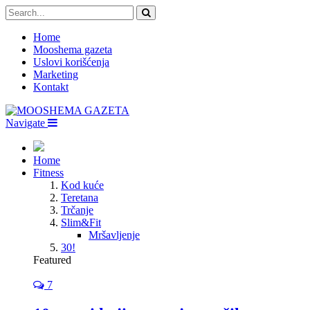
Home
Mooshema gazeta
Uslovi korišćenja
Marketing
Kontakt
Navigate
Home
Fitness
Kod kuće
Teretana
Trčanje
Slim&Fit
Mršavljenje
30!
Featured
7