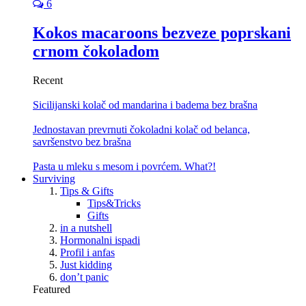
6
Kokos macaroons bezveze poprskani
crnom čokoladom
Recent
Sicilijanski kolač od mandarina i badema bez brašna
Jednostavan prevrnuti čokoladni kolač od belanca,
savršenstvo bez brašna
Pasta u mleku s mesom i povrćem. What?!
Surviving
Tips & Gifts
Tips&Tricks
Gifts
in a nutshell
Hormonalni ispadi
Profil i anfas
Just kidding
don’t panic
Featured