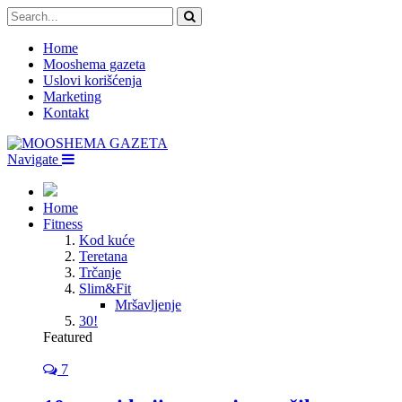
Home
Mooshema gazeta
Uslovi korišćenja
Marketing
Kontakt
Navigate
Home
Fitness
Kod kuće
Teretana
Trčanje
Slim&Fit
Mršavljenje
30!
Featured
7