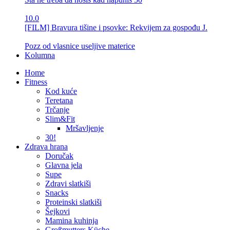
10.0
[FILM] Bravura tišine i psovke: Rekvijem za gospođu J.
Pozz od vlasnice useljive materice
Kolumna
Home
Fitness
Kod kuće
Teretana
Trčanje
Slim&Fit
Mršavljenje
30!
Zdrava hrana
Doručak
Glavna jela
Supe
Zdravi slatkiši
Snacks
Proteinski slatkiši
Šejkovi
Mamina kuhinja
Großmutters Küche