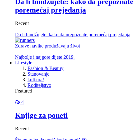
Da li bindžujete: kako da prepoznate
poremećaj prejedanja
Recent
Da li bindžujete: kako da prepoznate poremećaj prejedanja
Zdrave navike produžavaju život
Najbolje i najgore dijete 2019.
Lifestyle
Fashion & Beatuy
Stanovanje
kult.ura!
Roditeljstvo
Featured
4
Knjige za poneti
Recent
Šta ne treba da nosiš kad napuniš 50