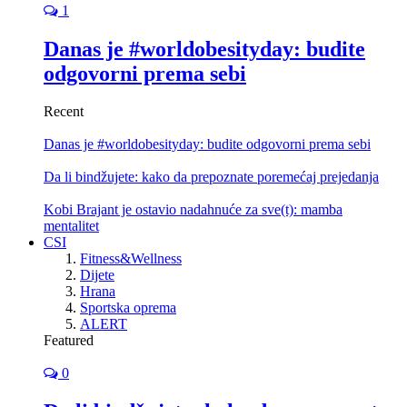
1
Danas je #worldobesityday: budite
odgovorni prema sebi
Recent
Danas je #worldobesityday: budite odgovorni prema sebi
Da li bindžujete: kako da prepoznate poremećaj prejedanja
Kobi Brajant je ostavio nadahnuće za sve(t): mamba
mentalitet
CSI
Fitness&Wellness
Dijete
Hrana
Sportska oprema
ALERT
Featured
0