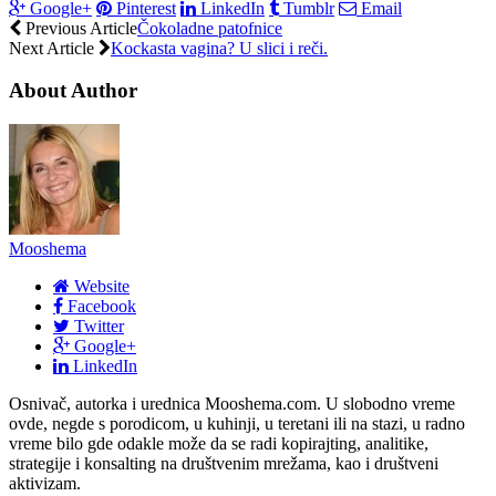
Google+
Pinterest
LinkedIn
Tumblr
Email
Previous Article
Čokoladne patofnice
Next Article
Kockasta vagina? U slici i reči.
About Author
Mooshema
Website
Facebook
Twitter
Google+
LinkedIn
Osnivač, autorka i urednica Mooshema.com. U slobodno vreme
ovde, negde s porodicom, u kuhinji, u teretani ili na stazi, u radno
vreme bilo gde odakle može da se radi kopirajting, analitike,
strategije i konsalting na društvenim mrežama, kao i društveni
aktivizam.