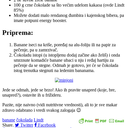
100 g crne čokolade sa što većim udelom kakaoa (ovde Lindt
85%)
Možete dodati malo rendanog đumbira i kajenskog bibera, pa
imate potpuni energy booster.
Priprema:
Banane iseci na kriše, poređaj na alu-foliju ili na papir za
pečenje, pa u zamrzivač.
Čokoladu istopi (u istopljenu dodaj začine ako želiš) i onda
smrznute komadiće banane ubaci u nju i ređaj hartiju za
pečenje da se stegne. Odmah je gotovo, jer će se čokolada
istog trenutka stegnuti na ledenim bananama.
Jede se odmah, jede se brzo! Ako ih pravite unapred (koje, bre,
unapred?), ostavite ih u frižideru.
Pazite, nije naivno (vidi nutritivne vrednosti), ali to je sve makar
zdravo odabrano i vredi svakog zalogaja 😉
banane
čokolada
Lindt
Share.
Twitter
Facebook