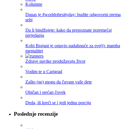
Kolumne
Danas je #worldobesityday: budite odgovorni prema
sebi
Da li bindžujete: kako da prepoznate poremećaj
prejedanja
Kobi Brajant je ostavio nadahnuće za sve(t): mamba
mentalitet
Zdrave navike produžavaju život
Vodim te u Carigrad
Zašto (ne) mogu da čuvam vaše dete
Običan i srećan čovek
Deda, ili kreći se i jedi jednu porciju
Poslednje recenzije