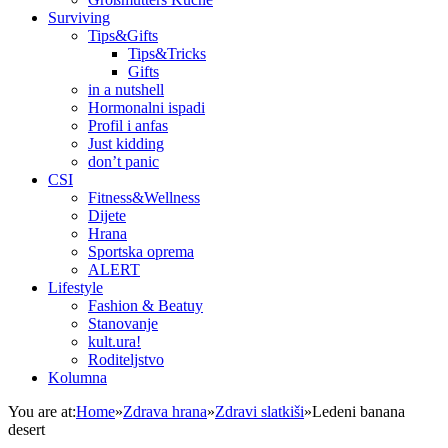
Surviving
Tips&Gifts
Tips&Tricks
Gifts
in a nutshell
Hormonalni ispadi
Profil i anfas
Just kidding
don’t panic
CSI
Fitness&Wellness
Dijete
Hrana
Sportska oprema
ALERT
Lifestyle
Fashion & Beatuy
Stanovanje
kult.ura!
Roditeljstvo
Kolumna
You are at:
Home
»
Zdrava hrana
»
Zdravi slatkiši
»
Ledeni banana
desert