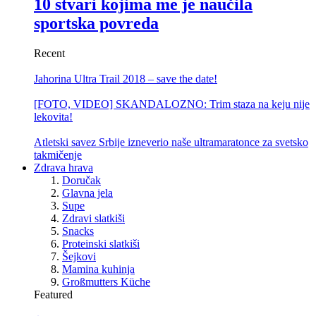
10 stvari kojima me je naučila
sportska povreda
Recent
Jahorina Ultra Trail 2018 – save the date!
[FOTO, VIDEO] SKANDALOZNO: Trim staza na keju nije
lekovita!
Atletski savez Srbije izneverio naše ultramaratonce za svetsko
takmičenje
Zdrava hrava
Doručak
Glavna jela
Supe
Zdravi slatkiši
Snacks
Proteinski slatkiši
Šejkovi
Mamina kuhinja
Großmutters Küche
Featured