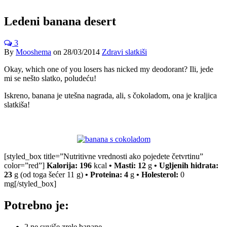
Ledeni banana desert
3
By
Mooshema
on
28/03/2014
Zdravi slatkiši
Okay, which one of you losers has nicked my deodorant? Ili, jede
mi se nešto slatko, poludeću!
Iskreno, banana je utešna nagrada, ali, s čokoladom, ona je kraljica
slatkiša!
[styled_box title=”Nutritivne vrednosti ako pojedete četvrtinu”
color=”red”]
Kalorija: 196
kcal
• Masti:
12
g
• Ugljenih hidrata:
23
g
(od toga šećer 11 g)
•
Proteina: 4
g
•
Holesterol:
0
mg[/styled_box]
Potrebno je:
2 ne suviše zrele banane