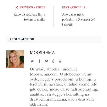
PREVIOUS ARTICLE
NEXT ARTICLE
Kako da sačuvate liniju
Ako danas nešto
tokom praznika
počneš… u 3 koraka ćeš
i uspeti
ABOUT AUTHOR
MOOSHEMA
Website
Facebook
Twitter
Google+
LinkedIn
Osnivač, autorka i urednica
Mooshema.com. U slobodno vreme
ovde, negde s porodicom, u kuhinji, u
teretani ili na stazi, u radno vreme bilo
gde odakle može da se radi kopirajting,
analitike, strategije i konsalting na
društvenim mrežama, kao i društveni
aktivizam.