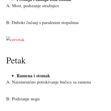
A: Most, podizanje stražnjice
B: Duboki čučanj s paralenim stopalima
Petak
Ramena i stomak
A: Naizmenično potiskivanje bučica sa ramena
B: Podizanje nogu