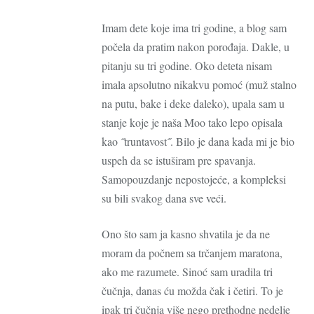
Imam dete koje ima tri godine, a blog sam
počela da pratim nakon porođaja. Dakle, u
pitanju su tri godine. Oko deteta nisam
imala apsolutno nikakvu pomoć (muž stalno
na putu, bake i deke daleko), upala sam u
stanje koje je naša Moo tako lepo opisala
kao ˝truntavost˝. Bilo je dana kada mi je bio
uspeh da se istuširam pre spavanja.
Samopouzdanje nepostojeće, a kompleksi
su bili svakog dana sve veći.
Ono što sam ja kasno shvatila je da ne
moram da počnem sa trčanjem maratona,
ako me razumete. Sinoć sam uradila tri
čučnja, danas ću možda čak i četiri. To je
ipak tri čučnja više nego prethodne nedelje