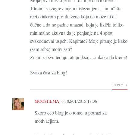
Moja prva misao je bila “da li je ona to merila
10min i sa zagrevanjem i istezanjem…hmm” šta
reći o takvom profilu žene koja ne može ni da
čučne a da ne padne unazad, koja je fizički toliko
minimalno aktivna da je penjanje na 4 sprat
svakodnevni uspeh. Kapirate? Moje pitanje je kako
(sam sebe) motivisati?
Znam za svu teoriju, ali praksa…..nikako da krene!
Svaka čast za blog!
REPLY
MOOSHEMA
on
02/01/2015 18:36
Skoro ceo blog je o tome, u potrazi za
motivacijom.