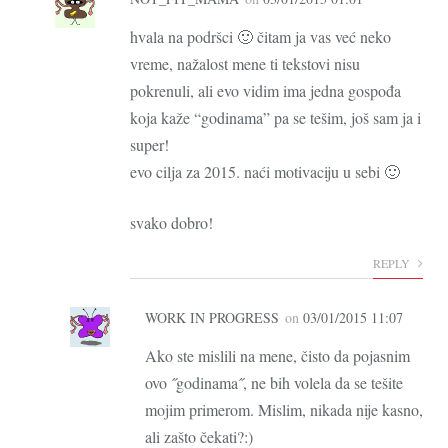
hvala na podršci 🙂 čitam ja vas već neko
vreme, nažalost mene ti tekstovi nisu
pokrenuli, ali evo vidim ima jedna gospođa
koja kaže “godinama” pa se tešim, još sam ja i
super!
evo cilja za 2015. naći motivaciju u sebi 🙂
svako dobro!
REPLY
WORK IN PROGRESS
on
03/01/2015 11:07
Ako ste mislili na mene, čisto da pojasnim
ovo ˝godinama˝, ne bih volela da se tešite
mojim primerom. Mislim, nikada nije kasno,
ali zašto čekati?:)