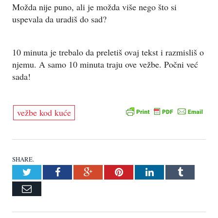
Možda nije puno, ali je možda više nego što si
uspevala da uradiš do sad?
10 minuta je trebalo da preletiš ovaj tekst i razmisliš o
njemu. A samo 10 minuta traju ove vežbe. Počni već
sada!
vežbe kod kuće
SHARE.
Twitter
Facebook
Google+
Pinterest
LinkedIn
Tumblr
Email