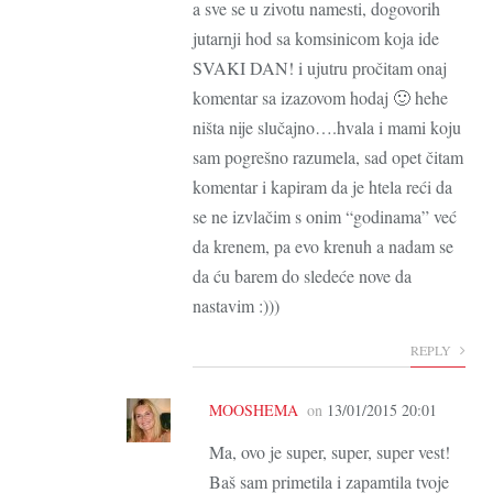
a sve se u zivotu namesti, dogovorih
jutarnji hod sa komsinicom koja ide
SVAKI DAN! i ujutru pročitam onaj
komentar sa izazovom hodaj 🙂 hehe
ništa nije slučajno….hvala i mami koju
sam pogrešno razumela, sad opet čitam
komentar i kapiram da je htela reći da
se ne izvlačim s onim “godinama” već
da krenem, pa evo krenuh a nadam se
da ću barem do sledeće nove da
nastavim :)))
REPLY
MOOSHEMA
on
13/01/2015 20:01
Ma, ovo je super, super, super vest!
Baš sam primetila i zapamtila tvoje