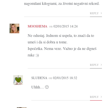
nagomilani kilogrami, za životni negativni rekord.
REPLY
MOOSHEMA
on
02/01/2015 14:24
Ne odustaj. Jednom si uspela, to znači da to
umeš i da si dobra u tome.
Ispočetka. Nema veze. Važno je da ne digneš
ruke :))
REPLY
SLUĐENA
on
02/01/2015 18:32
Uhhh… 🙁
REPLY