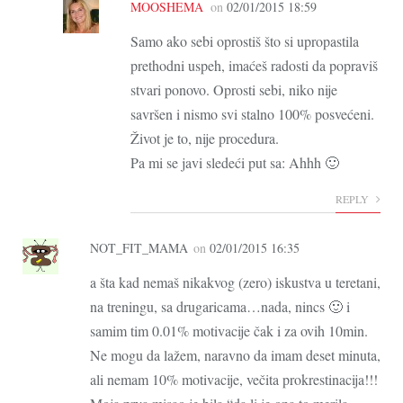
MOOSHEMA
on
02/01/2015 18:59
Samo ako sebi oprostiš što si upropastila
prethodni uspeh, imaćeš radosti da popraviš
stvari ponovo. Oprosti sebi, niko nije
savršen i nismo svi stalno 100% posvećeni.
Život je to, nije procedura.
Pa mi se javi sledeći put sa: Ahhh 🙂
REPLY
NOT_FIT_MAMA
on
02/01/2015 16:35
a šta kad nemaš nikakvog (zero) iskustva u teretani,
na treningu, sa drugaricama…nada, nincs 🙂 i
samim tim 0.01% motivacije čak i za ovih 10min.
Ne mogu da lažem, naravno da imam deset minuta,
ali nemam 10% motivacije, večita prokrestinacija!!!