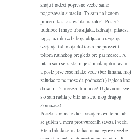
znaju i radeci pogresne vezbe samo
pogorsavaju situaciju. To sam na licnom
primeru kasno shvatila, nazalost. Posle 2
trudnoce i mngo trbusnjaka, izdrzaja, pilatesa,
joge, raznih vezbi koje ukljucuju uvijanje,
izvijanje i sl, moja doktorka me prosvetli
tokom rutinskog pregleda pre par meseci. A
pitala sam se zasto mi je stomak ujutru ravan,
a posle prve case mlake vode (bez limuna, moj
zeludac to ne moze da podnese:) ) izgleda kao
da sam u 5. mesecu trudnoce! Uglavnom, sve
sto sam radila je bilo na stetu mog dragog
stomacica!
Pocela sam malo da istrazujem ovu temu, ali
se gubim u moru protivurecnih saveta i vezbi.
Htela bih da se malo bacim na tegove i vezbe
snage (da malo nadogradim na trcanje), ali