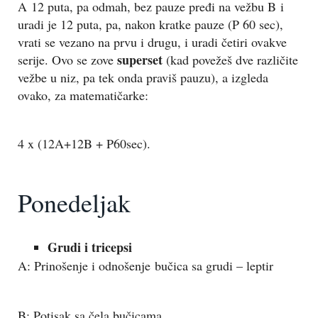
A 12 puta, pa odmah, bez pauze pređi na vežbu B i
uradi je 12 puta, pa, nakon kratke pauze (P 60 sec),
vrati se vezano na prvu i drugu, i uradi četiri ovakve
superset
serije. Ovo se zove
(kad povežeš dve različite
vežbe u niz, pa tek onda praviš pauzu), a izgleda
ovako, za matematičarke:
4 x (12A+12B + P60sec).
Ponedeljak
Grudi i tricepsi
A: Prinošenje i odnošenje bučica sa grudi – leptir
B: Potisak sa čela bučicama