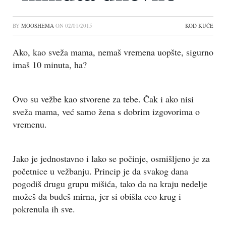
BY
MOOSHEMA
ON
02/01/2015
KOD KUĆE
Ako, kao sveža mama, nemaš vremena uopšte, sigurno
imaš 10 minuta, ha?
Ovo su vežbe kao stvorene za tebe. Čak i ako nisi
sveža mama, već samo žena s dobrim izgovorima o
vremenu.
Jako je jednostavno i lako se počinje, osmišljeno je za
početnice u vežbanju. Princip je da svakog dana
pogodiš drugu grupu mišića, tako da na kraju nedelje
možeš da budeš mirna, jer si obišla ceo krug i
pokrenula ih sve.