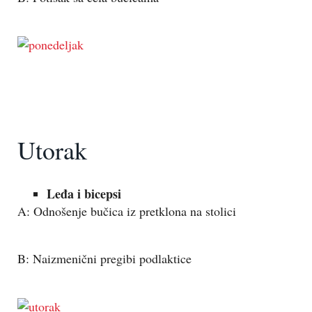
Utorak
Leđa i bicepsi
A: Odnošenje bučica iz pretklona na stolici
B: Naizmenični pregibi podlaktice