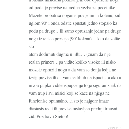
od poda je previse napredna vezba za pocetnike.
Mozete probati sa nogama povijenim u kolenu,pod
uglom 90′ i onda odatle spustati jedno stopalo ka
podu pa drugo…ili samo opruzanje jedne pa druge
noge iz te iste pozicije (90′ kolena) …kao da zelite
sto
alom dodirnuti dugme u liftu… (znam da nije
realan primer)…pa vidite koliko visoko ili nisko
mozete opruziti nogu a da vam se donja ledja ne
izvijj previse ili da vam se trbuh ne ispuci…a ako u
nivou pupka vidite ispupcenje to je siguran znak da
vam trup i svi misici koji se kace na njega ne
funcionise optimalno…i sto je najgore imate
diastasis recti ili previse rastavljen prednji trbusni
zid. Pozdrav i Sretno!
REPLY