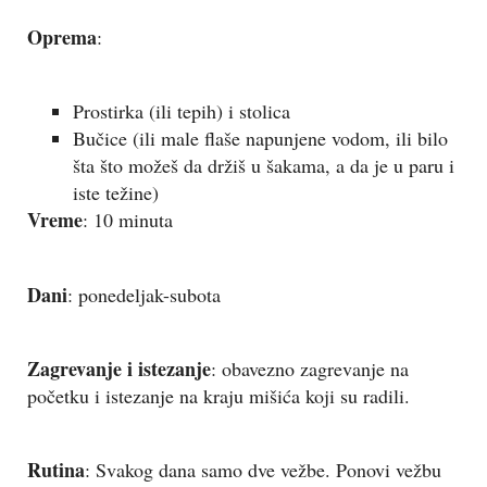
Oprema
:
Prostirka (ili tepih) i stolica
Bučice (ili male flaše napunjene vodom, ili bilo
šta što možeš da držiš u šakama, a da je u paru i
iste težine)
Vreme
: 10 minuta
Dani
: ponedeljak-subota
Zagrevanje i istezanje
: obavezno zagrevanje na
početku i istezanje na kraju mišića koji su radili.
Rutina
: Svakog dana samo dve vežbe. Ponovi vežbu