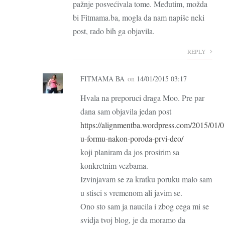
pažnje posvećivala tome. Međutim, možda
bi Fitmama.ba, mogla da nam napiše neki
post, rado bih ga objavila.
REPLY
FITMAMA BA
on
14/01/2015 03:17
Hvala na preporuci draga Moo. Pre par
dana sam objavila jedan post
https://alignmentba.wordpress.com/2015/01/0
u-formu-nakon-poroda-prvi-deo/
koji planiram da jos prosirim sa
konkretnim vezbama.
Izvinjavam se za kratku poruku malo sam
u stisci s vremenom ali javim se.
Ono sto sam ja naucila i zbog cega mi se
svidja tvoj blog, je da moramo da