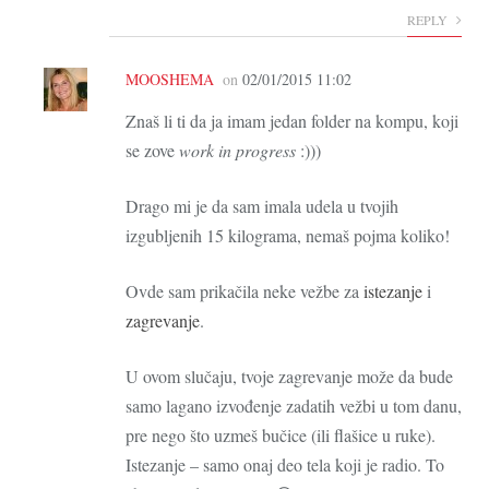
REPLY
MOOSHEMA
on
02/01/2015 11:02
Znaš li ti da ja imam jedan folder na kompu, koji
se zove
work in progress
:)))
Drago mi je da sam imala udela u tvojih
izgubljenih 15 kilograma, nemaš pojma koliko!
Ovde sam prikačila neke vežbe za
istezanje
i
zagrevanje
.
U ovom slučaju, tvoje zagrevanje može da bude
samo lagano izvođenje zadatih vežbi u tom danu,
pre nego što uzmeš bučice (ili flašice u ruke).
Istezanje – samo onaj deo tela koji je radio. To