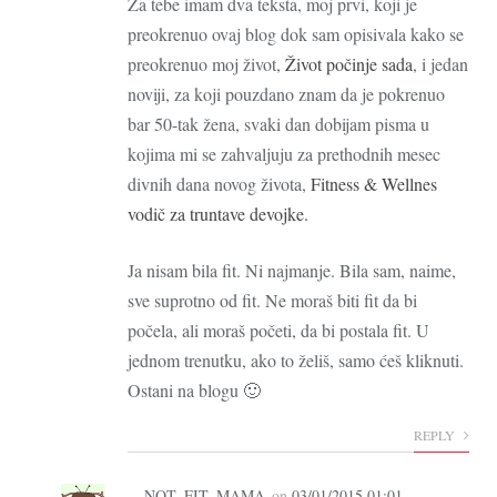
Za tebe imam dva teksta, moj prvi, koji je
preokrenuo ovaj blog dok sam opisivala kako se
preokrenuo moj život,
Život počinje sada
, i jedan
noviji, za koji pouzdano znam da je pokrenuo
bar 50-tak žena, svaki dan dobijam pisma u
kojima mi se zahvaljuju za prethodnih mesec
divnih dana novog života,
Fitness & Wellnes
vodič za truntave devojke.
Ja nisam bila fit. Ni najmanje. Bila sam, naime,
sve suprotno od fit. Ne moraš biti fit da bi
počela, ali moraš početi, da bi postala fit. U
jednom trenutku, ako to želiš, samo ćeš kliknuti.
Ostani na blogu 🙂
REPLY
NOT_FIT_MAMA
on
03/01/2015 01:01