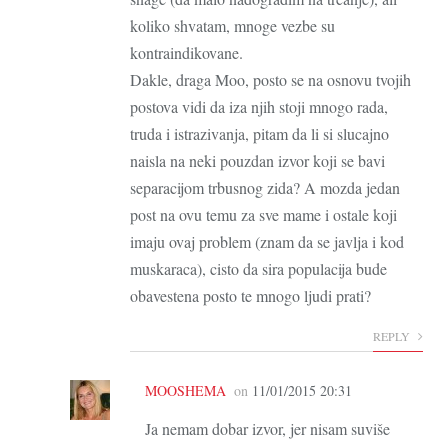
koliko shvatam, mnoge vezbe su
kontraindikovane.
Dakle, draga Moo, posto se na osnovu tvojih
postova vidi da iza njih stoji mnogo rada,
truda i istrazivanja, pitam da li si slucajno
naisla na neki pouzdan izvor koji se bavi
separacijom trbusnog zida? A mozda jedan
post na ovu temu za sve mame i ostale koji
imaju ovaj problem (znam da se javlja i kod
muskaraca), cisto da sira populacija bude
obavestena posto te mnogo ljudi prati?
REPLY
MOOSHEMA
on
11/01/2015 20:31
Ja nemam dobar izvor, jer nisam suviše