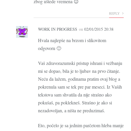
zbog uštede vremena 😉
REPLY
WORK IN PROGRESS
on
02/01/2015 20:38
Hvala najlepše na brzom i slikovitom
odgovoru 🙂
Vaš zdravorazumski pristup ishrani i vežbanju
mi se dopao, bila je to ljubav na prvo čitanje.
Neću da lažem, godinama pratim ovaj blog a
pokrenula sam se tek pre par meseci. Iz Vaših
tekstova sam shvatila da nije strašno ako
pokušaš, pa poklekneš. Strašno je ako si
nezadovoljan, a ništa ne preduzimaš.
Eto, počelo je sa jednim parčetom hleba manje