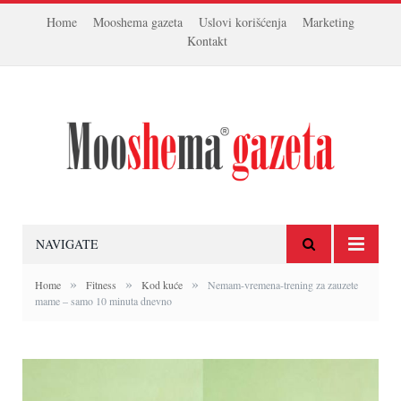
Home
Mooshema gazeta
Uslovi korišćenja
Marketing
Kontakt
NAVIGATE
»
»
»
Home
Fitness
Kod kuće
Nemam-vremena-trening za zauzete
mame – samo 10 minuta dnevno