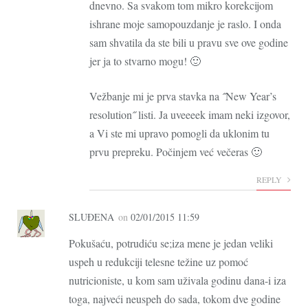
dnevno. Sa svakom tom mikro korekcijom
ishrane moje samopouzdanje je raslo. I onda
sam shvatila da ste bili u pravu sve ove godine
jer ja to stvarno mogu! 🙂
Vežbanje mi je prva stavka na ˝New Year’s
resolution˝ listi. Ja uveeeek imam neki izgovor,
a Vi ste mi upravo pomogli da uklonim tu
prvu prepreku. Počinjem već večeras 🙂
REPLY
SLUĐENA
on
02/01/2015 11:59
Pokušaću, potrudiću se;iza mene je jedan veliki
uspeh u redukciji telesne težine uz pomoć
nutricioniste, u kom sam uživala godinu dana-i iza
toga, najveći neuspeh do sada, tokom dve godine