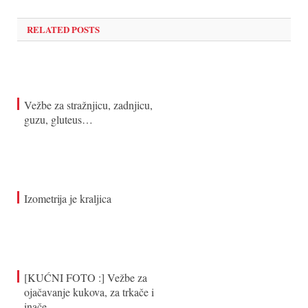
RELATED POSTS
Vežbe za stražnjicu, zadnjicu,
guzu, gluteus…
Izometrija je kraljica
[KUĆNI FOTO :] Vežbe za
ojačavanje kukova, za trkače i
inače