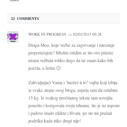
22 COMMENTS
WORK IN PROGRESS
on
02/01/2015 09:28
Draga Moo, koje vežbe za zagrevanje i istezanje
preporučujete? Mislim (stidim se što ovo pišem)
nisam vežbala toliko dugo da ne znam kako bih
počela, a želim 🙂
Zahvaljujući Vama i ˝možeš ti to˝ vajbu koji izbija
iz svake strane ovog bloga, uspela sam da oslabim
15 kg. Iz svakog pročitanog teksta sam usvojila
ponešto i korigovala svoju ishranu, što je uz uspone
i padove imalo efekta:) Hvala, jer ste mi pružali
podršku kada niko drugi nije!