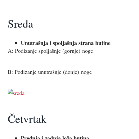
Sreda
Unutrašnja i spoljašnja strana butine
A: Podizanje spoljašnje (gornje) noge
B: Podizanje unutrašnje (donje) noge
Četvrtak
Prednja i zadnja loža butina