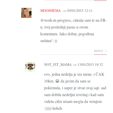
MOOSHEMA
on
05/01/2015 12:11
@work-in-progress, citirala sam te na FB-
u, tvoj poslednji pasus u ovom
komentaru. Jako dobar, pogođena
suština! :))
REPLY
NOT_FIT_MAMA
on
13/01/2015 19:32
evo, jedna nedelja je iza mene, i ČAK
10km. 😀 da javim da sam se
pokrenula, i super je stvar ovaj sajt. sad
sam dobila nedeljni izveštaj i kad sam
videla cifru nisam mogla da verujem
:))))) heheh