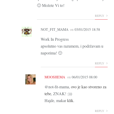
🙂 Možete Vi to!
REPLY
NOT_FIT_MAMA
on
03/01/2015 18:58
Work In Progress
apsolutno vas razumem, i podržavam u
naporima! 🙂
REPLY
MOOSHEMA
on
06/01/2015 08:00
@not-fit-mama,
ovo je kao stvoreno za
tebe
, ZNAK! :)))
Hajde, makar
klik
.
REPLY