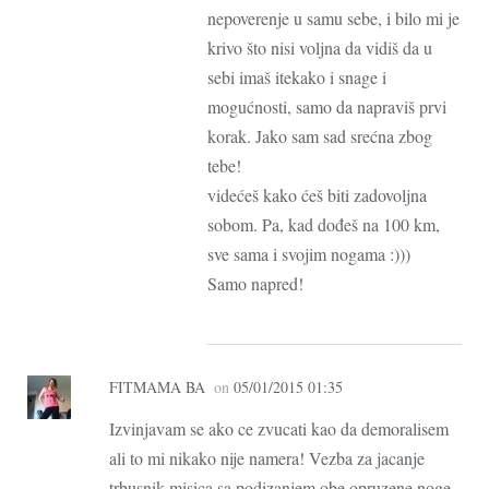
nepoverenje u samu sebe, i bilo mi je
krivo što nisi voljna da vidiš da u
sebi imaš itekako i snage i
mogućnosti, samo da napraviš prvi
korak. Jako sam sad srećna zbog
tebe!
videćeš kako ćeš biti zadovoljna
sobom. Pa, kad dođeš na 100 km,
sve sama i svojim nogama :)))
Samo napred!
FITMAMA BA
on
05/01/2015 01:35
Izvinjavam se ako ce zvucati kao da demoralisem
ali to mi nikako nije namera! Vezba za jacanje
trbusnik misica,sa podizanjem obe opruzene noge