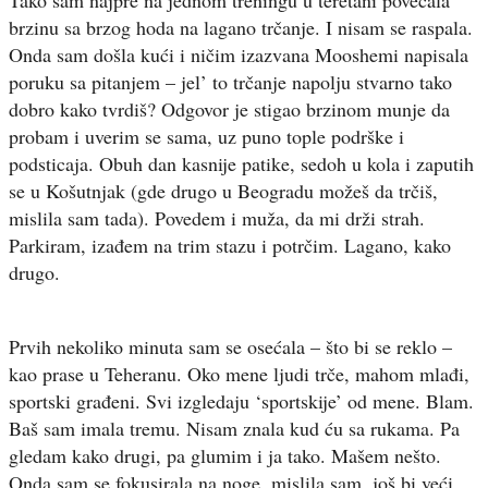
brzinu sa brzog hoda na lagano trčanje. I nisam se raspala.
Onda sam došla kući i ničim izazvana Mooshemi napisala
poruku sa pitanjem – jel’ to trčanje napolju stvarno tako
dobro kako tvrdiš? Odgovor je stigao brzinom munje da
probam i uverim se sama, uz puno tople podrške i
podsticaja. Obuh dan kasnije patike, sedoh u kola i zaputih
se u Košutnjak (gde drugo u Beogradu možeš da trčiš,
mislila sam tada). Povedem i muža, da mi drži strah.
Parkiram, izađem na trim stazu i potrčim. Lagano, kako
drugo.
Prvih nekoliko minuta sam se osećala – što bi se reklo –
kao prase u Teheranu. Oko mene ljudi trče, mahom mlađi,
sportski građeni. Svi izgledaju ‘sportskije’ od mene. Blam.
Baš sam imala tremu. Nisam znala kud ću sa rukama. Pa
gledam kako drugi, pa glumim i ja tako. Mašem nešto.
Onda sam se fokusirala na noge, mislila sam, još bi veći