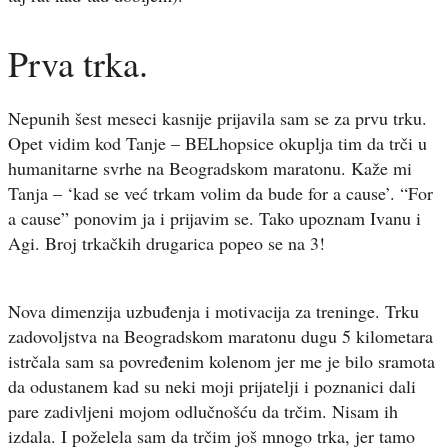
Prva trka.
Nepunih šest meseci kasnije prijavila sam se za prvu trku.
Opet vidim kod Tanje – BELhopsice okuplja tim da trči u
humanitarne svrhe na Beogradskom maratonu. Kaže mi
Tanja – ‘kad se već trkam volim da bude for a cause’. “For
a cause” ponovim ja i prijavim se. Tako upoznam Ivanu i
Agi. Broj trkačkih drugarica popeo se na 3!
Nova dimenzija uzbuđenja i motivacija za treninge. Trku
zadovoljstva na Beogradskom maratonu dugu 5 kilometara
istrčala sam sa povređenim kolenom jer me je bilo sramota
da odustanem kad su neki moji prijatelji i poznanici dali
pare zadivljeni mojom odlučnošću da trčim. Nisam ih
izdala. I poželela sam da trčim još mnogo trka, jer tamo