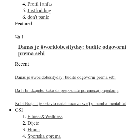
Profil i anfas
Just kidding
don’t panic
Featured
1
Danas je #worldobesityday: budite odgovorni
prema sebi
Recent
Danas je #worldobesityday: budite odgovorni prema sebi
Da li bindžujete: kako da prepoznate poremećaj prejedanja
Kobi Brajant je ostavio nadahnuće za sve(t): mamba mentalitet
CSI
Fitness&Wellness
Dijete
Hrana
Sportska oprema