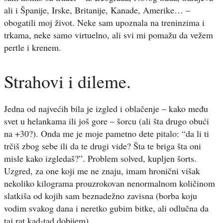
ali i Španije, Irske, Britanije, Kanade, Amerike… –
obogatili moj život. Neke sam upoznala na treninzima i
trkama, neke samo virtuelno, ali svi mi pomažu da vežem
pertle i krenem.
Strahovi i dileme.
Jedna od najvećih bila je izgled i oblačenje – kako među
svet u helankama ili još gore – šorcu (ali šta drugo obući
na +30?). Onda me je moje pametno dete pitalo: “da li ti
trčiš zbog sebe ili da te drugi vide? Šta te briga šta oni
misle kako izgledaš?”. Problem solved, kupljen šorts.
Uzgred, za one koji me ne znaju, imam hronični višak
nekoliko kilograma prouzrokovan nenormalnom količinom
slatkiša od kojih sam beznadežno zavisna (borba koju
vodim svakog dana i neretko gubim bitke, ali odlučna da
taj rat kad-tad dobijem).