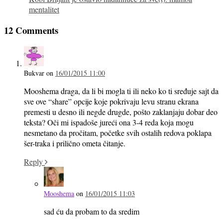
mentalitet
12 Comments
Bukvar
on
16/01/2015 11:00
Mooshema draga, da li bi mogla ti ili neko ko ti sređuje sajt da
sve ove “share” opcije koje pokrivaju levu stranu ekrana
premesti u desno ili negde drugde, pošto zaklanjaju dobar deo
teksta? Oči mi ispadoše jureći ona 3-4 reda koja mogu
nesmetano da pročitam, početke svih ostalih redova poklapa
šer-traka i prilično ometa čitanje.
Reply
Mooshema
on
16/01/2015 11:03
sad ću da probam to da sredim