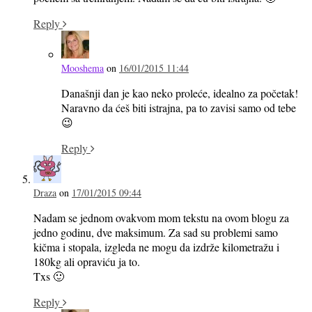
Reply
Mooshema
on
16/01/2015 11:44
Današnji dan je kao neko proleće, idealno za početak!
Naravno da ćeš biti istrajna, pa to zavisi samo od tebe
😉
Reply
Draza
on
17/01/2015 09:44
Nadam se jednom ovakvom mom tekstu na ovom blogu za
jedno godinu, dve maksimum. Za sad su problemi samo
kičma i stopala, izgleda ne mogu da izdrže kilometražu i
180kg ali opraviću ja to.
Txs 🙂
Reply