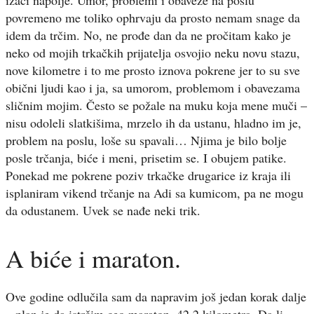
povremeno me toliko ophrvaju da prosto nemam snage da
idem da trčim. No, ne prođe dan da ne pročitam kako je
neko od mojih trkačkih prijatelja osvojio neku novu stazu,
nove kilometre i to me prosto iznova pokrene jer to su sve
obični ljudi kao i ja, sa umorom, problemom i obavezama
sličnim mojim. Često se požale na muku koja mene muči –
nisu odoleli slatkišima, mrzelo ih da ustanu, hladno im je,
problem na poslu, loše su spavali… Njima je bilo bolje
posle trčanja, biće i meni, prisetim se. I obujem patike.
Ponekad me pokrene poziv trkačke drugarice iz kraja ili
isplaniram vikend trčanje na Adi sa kumicom, pa ne mogu
da odustanem. Uvek se nađe neki trik.
A biće i maraton.
Ove godine odlučila sam da napravim još jedan korak dalje
– plan je da istrčim ceo maraton, 42.2 kilometra. Da li