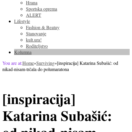
Hrana
Sportska oprema
ALERT
Lifestyle
Fashion & Beatuy
Stanovanje
kult.ura!
Roditeljstvo
Kolumna
You are at:
Home
»
Surviving
»
[inspiracija] Katarina Subašić: od
nikad-nisam-trčala do polumaratona
[inspiracija]
Katarina Subašić:
od nikad-nisam-