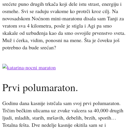
srećete puno drugih trkača koji dele istu strast, energiju i
osmehe. Svi se raduju svakome ko protrči kroz cilj. Na
novosadskom Noćnom mini-maratonu disala sam Tanji za
vratom sva 4 kilometra, posle je stigla i Agi pa smo
skakale od uzbuđenja kao da smo osvojile prvenstvo sveta.
Muž i ćerka, vidim, ponosni na mene. Šta je čoveku još
potrebno da bude srećan?
Prvi polumaraton.
Godinu dana kasnije istrčala sam svoj prvi polumaraton.
Trčim bečkim ulicama uz zvuke valcera sa 40,000 drugih
ljudi, mladih, starih, mršavih, debelih, brzih, sporih…
Totalna fešta. Dve nedelje kasnije okitila sam se i