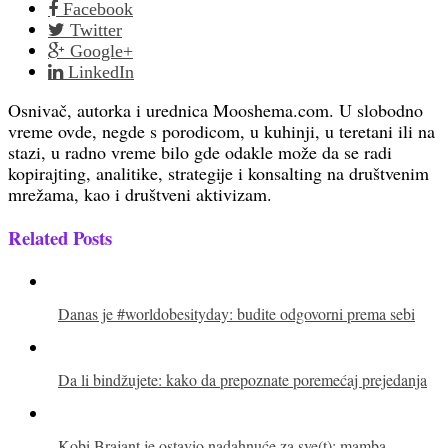
Facebook
Twitter
Google+
LinkedIn
Osnivač, autorka i urednica Mooshema.com. U slobodno
vreme ovde, negde s porodicom, u kuhinji, u teretani ili na
stazi, u radno vreme bilo gde odakle može da se radi
kopirajting, analitike, strategije i konsalting na društvenim
mrežama, kao i društveni aktivizam.
Related Posts
Danas je #worldobesityday: budite odgovorni prema sebi
Da li bindžujete: kako da prepoznate poremećaj prejedanja
Kobi Brajant je ostavio nadahnuće za sve(t): mamba