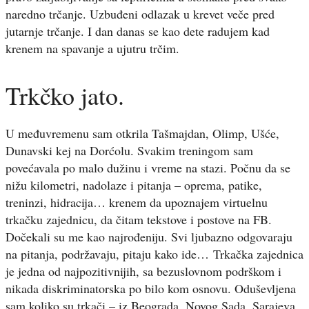
naredno trčanje. Uzbuđeni odlazak u krevet veče pred
jutarnje trčanje. I dan danas se kao dete radujem kad
krenem na spavanje a ujutru trčim.
Trkčko jato.
U međuvremenu sam otkrila Tašmajdan, Olimp, Ušće,
Dunavski kej na Dorćolu. Svakim treningom sam
povećavala po malo dužinu i vreme na stazi. Počnu da se
nižu kilometri, nadolaze i pitanja – oprema, patike,
treninzi, hidracija… krenem da upoznajem virtuelnu
trkačku zajednicu, da čitam tekstove i postove na FB.
Dočekali su me kao najrođeniju. Svi ljubazno odgovaraju
na pitanja, podržavaju, pitaju kako ide… Trkačka zajednica
je jedna od najpozitivnijih, sa bezuslovnom podrškom i
nikada diskriminatorska po bilo kom osnovu. Oduševljena
sam koliko su trkači – iz Beograda, Novog Sada, Sarajeva