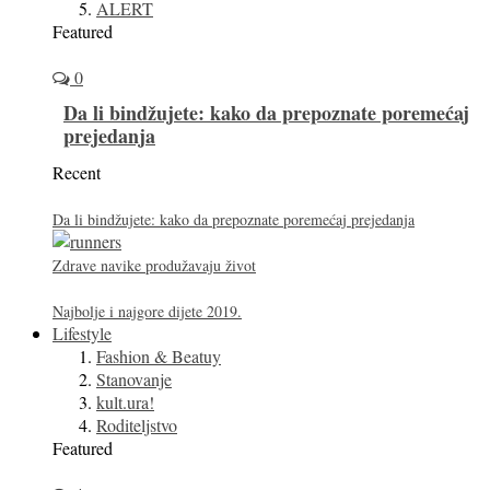
ALERT
Featured
0
Da li bindžujete: kako da prepoznate poremećaj
prejedanja
Recent
Da li bindžujete: kako da prepoznate poremećaj prejedanja
Zdrave navike produžavaju život
Najbolje i najgore dijete 2019.
Lifestyle
Fashion & Beatuy
Stanovanje
kult.ura!
Roditeljstvo
Featured