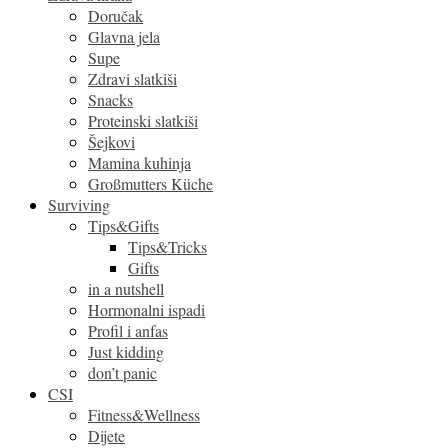
Doručak
Glavna jela
Supe
Zdravi slatkiši
Snacks
Proteinski slatkiši
Šejkovi
Mamina kuhinja
Großmutters Küche
Surviving
Tips&Gifts
Tips&Tricks
Gifts
in a nutshell
Hormonalni ispadi
Profil i anfas
Just kidding
don’t panic
CSI
Fitness&Wellness
Dijete