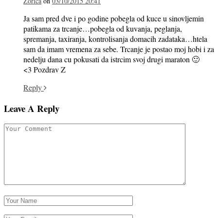
Zorica
on
03/10/2015 20:41
Ja sam pred dve i po godine pobegla od kuce u sinovljemin
patikama za trcanje…pobegla od kuvanja, peglanja,
spremanja, taxiranja, kontrolisanja domacih zadataka…htela
sam da imam vremena za sebe. Trcanje je postao moj hobi i za
nedelju dana cu pokusati da istrcim svoj drugi maraton 🙂
<3 Pozdrav Z
Reply
Leave A Reply