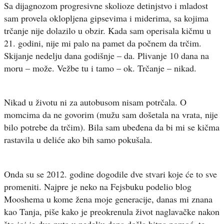
Sa dijagnozom progresivne skolioze detinjstvo i mladost
sam provela oklopljena gipsevima i miderima, sa kojima
trčanje nije dolazilo u obzir. Kada sam operisala kičmu u
21. godini, nije mi palo na pamet da počnem da trčim.
Skijanje nedelju dana godišnje – da. Plivanje 10 dana na
moru – može. Vežbe tu i tamo – ok. Trčanje – nikad.
Nikad u životu ni za autobusom nisam potrčala. O
momcima da ne govorim (mužu sam došetala na vrata, nije
bilo potrebe da trčim). Bila sam ubeđena da bi mi se kičma
rastavila u deliće ako bih samo pokušala.
Onda su se 2012. godine dogodile dve stvari koje će to sve
promeniti. Najpre je neko na Fejsbuku podelio blog
Mooshema u kome žena moje generacije, danas mi znana
kao Tanja, piše kako je preokrenula život naglavačke nakon
što joj je dva puta u nedelju dana došla hitna pomoć, te