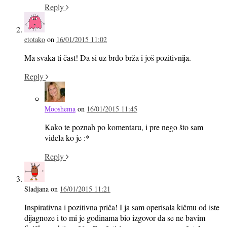
Reply
etotako
on
16/01/2015 11:02
Ma svaka ti čast! Da si uz brdo brža i još pozitivnija.
Reply
Mooshema
on
16/01/2015 11:45
Kako te poznah po komentaru, i pre nego što sam
videla ko je :*
Reply
Sladjana
on
16/01/2015 11:21
Inspirativna i pozitivna priča! I ja sam operisala kičmu od iste
dijagnoze i to mi je godinama bio izgovor da se ne bavim