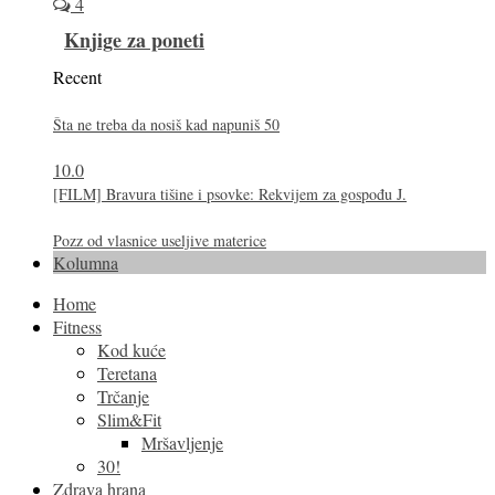
4
Knjige za poneti
Recent
Šta ne treba da nosiš kad napuniš 50
10.0
[FILM] Bravura tišine i psovke: Rekvijem za gospođu J.
Pozz od vlasnice useljive materice
Kolumna
Home
Fitness
Kod kuće
Teretana
Trčanje
Slim&Fit
Mršavljenje
30!
Zdrava hrana