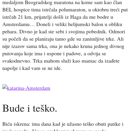
medaljom Beogradskog maratona na kome sam kao član
BEL hospice tima istrčala polumaraton, u oktobru treći put
istrčah 21 km, prijatelji došli iz Haga da me bodre u
Amsterdamu… Doneli i veliki helijumski balon u obliku
pehara. Divno je kad ste sebi i svojima pobednik. Odmori
su počeli da se planiraju tamo gde su zanimljive trke. Ali
nije izazov sama trka, ona je nekako kruna jednog divnog
putovanja koje ima i uspone i padove, a odvija se
svakodnevno. Trka mahom služi kao mamac da izađete
napolje i kad vam se ne ide.
Bude i teško.
Biću iskrena: ima dana kad je užasno teško obuti patike i
izaći napolje. Umor, problemi i obaveze na poslu