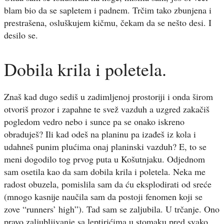
blam bio da se sapletem i padnem. Trčim tako zbunjena i
prestrašena, osluškujem kičmu, čekam da se nešto desi. I
desilo se.
Dobila krila i poletela.
Znaš kad dugo sediš u zadimljenoj prostoriji i onda širom
otvoriš prozor i zapahne te svež vazduh a uzgred zakačiš
pogledom vedro nebo i sunce pa se onako iskreno
obraduješ? Ili kad odeš na planinu pa izađeš iz kola i
udahneš punim plućima onaj planinski vazduh? E, to se
meni dogodilo tog prvog puta u Košutnjaku. Odjednom
sam osetila kao da sam dobila krila i poletela. Neka me
radost obuzela, pomislila sam da ću eksplodirati od sreće
(mnogo kasnije naučila sam da postoji fenomen koji se
zove “runners’ high”). Tad sam se zaljubila. U trčanje. Ono
pravo zaljubljivanje sa leptirićima u stomaku pred svako