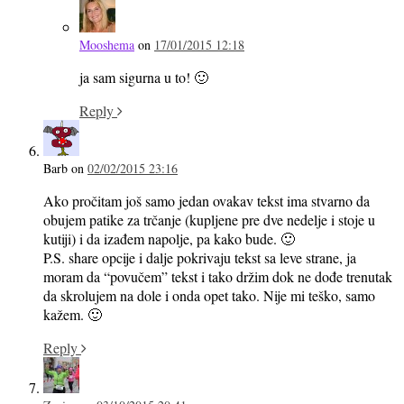
Mooshema
on
17/01/2015 12:18
ja sam sigurna u to! 🙂
Reply
Barb
on
02/02/2015 23:16
Ako pročitam još samo jedan ovakav tekst ima stvarno da
obujem patike za trčanje (kupljene pre dve nedelje i stoje u
kutiji) i da izađem napolje, pa kako bude. 🙂
P.S. share opcije i dalje pokrivaju tekst sa leve strane, ja
moram da “povučem” tekst i tako držim dok ne dođe trenutak
da skrolujem na dole i onda opet tako. Nije mi teško, samo
kažem. 🙂
Reply