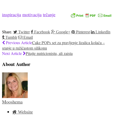
inspiracija
motivacija
trčanje
Share.
Twitter
Facebook
Google+
Pinterest
LinkedIn
Tumblr
Email
Previous Article
Cake POPs set za pravljenje lizalica kolača –
sranje u ružičastom silikonu
Next Article
Pitajte nutricionistu, ali zaista
About Author
Mooshema
Website