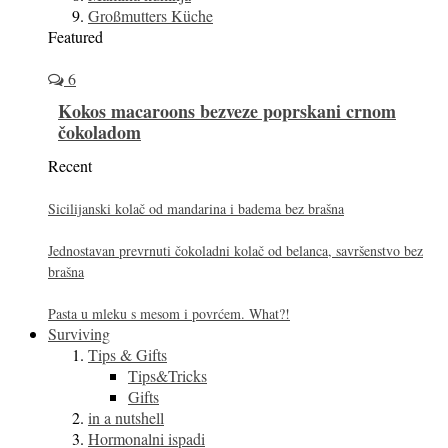
Großmutters Küche
Featured
6
Kokos macaroons bezveze poprskani crnom
čokoladom
Recent
Sicilijanski kolač od mandarina i badema bez brašna
Jednostavan prevrnuti čokoladni kolač od belanca, savršenstvo bez
brašna
Pasta u mleku s mesom i povrćem. What?!
Surviving
Tips & Gifts
Tips&Tricks
Gifts
in a nutshell
Hormonalni ispadi