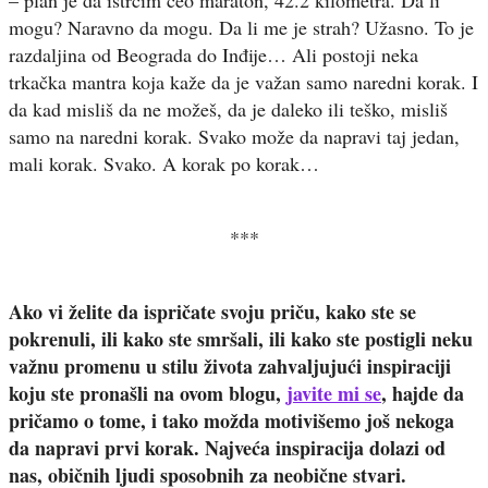
mogu? Naravno da mogu. Da li me je strah? Užasno. To je
razdaljina od Beograda do Inđije… Ali postoji neka
trkačka mantra koja kaže da je važan samo naredni korak. I
da kad misliš da ne možeš, da je daleko ili teško, misliš
samo na naredni korak. Svako može da napravi taj jedan,
mali korak. Svako. A korak po korak…
***
Ako vi želite da ispričate svoju priču, kako ste se
pokrenuli, ili kako ste smršali, ili kako ste postigli neku
važnu promenu u stilu života zahvaljujući inspiraciji
koju ste pronašli na ovom blogu,
javite mi se
, hajde da
pričamo o tome, i tako možda motivišemo još nekoga
da napravi prvi korak. Najveća inspiracija dolazi od
nas, običnih ljudi sposobnih za neobične stvari.