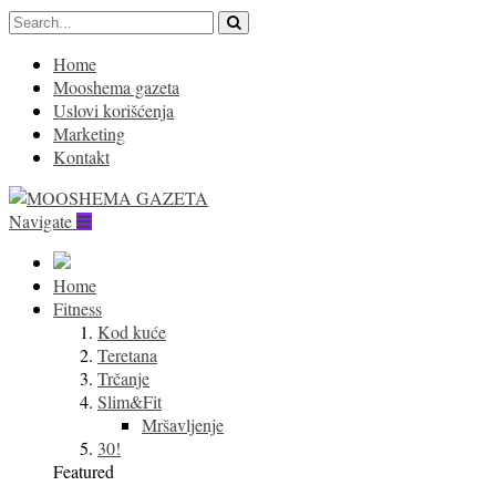
Home
Mooshema gazeta
Uslovi korišćenja
Marketing
Kontakt
Navigate
Home
Fitness
Kod kuće
Teretana
Trčanje
Slim&Fit
Mršavljenje
30!
Featured