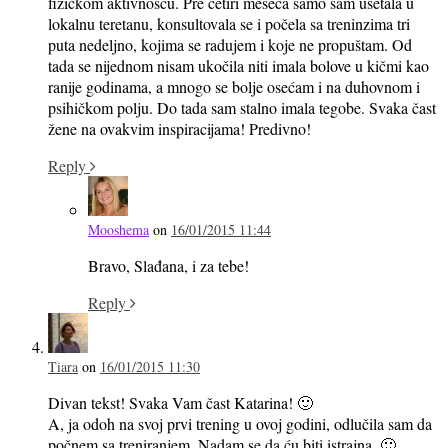
fizičkom aktivnošću. Pre četiri meseca samo sam ušetala u
lokalnu teretanu, konsultovala se i počela sa treninzima tri
puta nedeljno, kojima se radujem i koje ne propuštam. Od
tada se nijednom nisam ukočila niti imala bolove u kičmi kao
ranije godinama, a mnogo se bolje osećam i na duhovnom i
psihičkom polju. Do tada sam stalno imala tegobe. Svaka čast
žene na ovakvim inspiracijama! Predivno!
Reply
Mooshema
on
16/01/2015 11:44
Bravo, Slađana, i za tebe!
Reply
Tiara
on
16/01/2015 11:30
Divan tekst! Svaka Vam čast Katarina! 🙂
A, ja odoh na svoj prvi trening u ovoj godini, odlučila sam da
počnem sa treniranjem. Nadam se da ću biti istrajna. 🙂