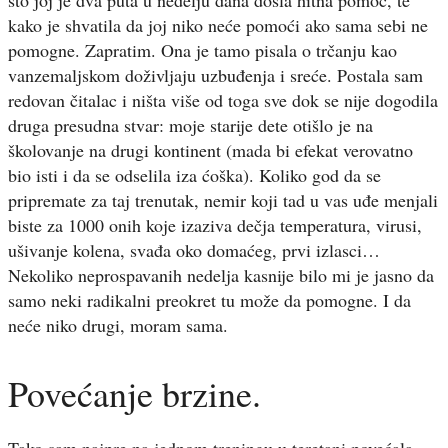
kako je shvatila da joj niko neće pomoći ako sama sebi ne
pomogne. Zapratim. Ona je tamo pisala o trčanju kao
vanzemaljskom doživljaju uzbuđenja i sreće. Postala sam
redovan čitalac i ništa više od toga sve dok se nije dogodila
druga presudna stvar: moje starije dete otišlo je na
školovanje na drugi kontinent (mada bi efekat verovatno
bio isti i da se odselila iza ćoška). Koliko god da se
pripremate za taj trenutak, nemir koji tad u vas uđe menjali
biste za 1000 onih koje izaziva dečja temperatura, virusi,
ušivanje kolena, svađa oko domaćeg, prvi izlasci…
Nekoliko neprospavanih nedelja kasnije bilo mi je jasno da
samo neki radikalni preokret tu može da pomogne. I da
neće niko drugi, moram sama.
Povećanje brzine.
Tako sam najpre na jednom treningu u teretani povećala