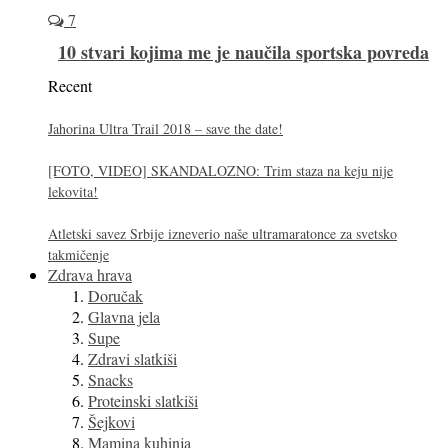
7
10 stvari kojima me je naučila sportska povreda
Recent
Jahorina Ultra Trail 2018 – save the date!
[FOTO, VIDEO] SKANDALOZNO: Trim staza na keju nije
lekovita!
Atletski savez Srbije izneverio naše ultramaratonce za svetsko
takmičenje
Zdrava hrava
Doručak
Glavna jela
Supe
Zdravi slatkiši
Snacks
Proteinski slatkiši
Šejkovi
Mamina kuhinja