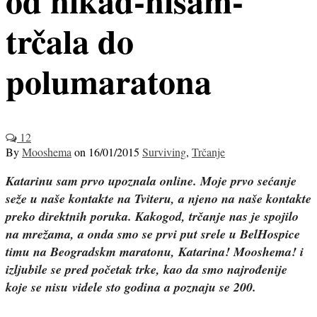
trčala do
polumaratona
12
By
Mooshema
on
16/01/2015
Surviving
,
Trčanje
Katarinu sam prvo upoznala online. Moje prvo sećanje
seže u naše kontakte na Tviteru, a njeno na naše kontakte
preko direktnih poruka. Kakogod, trčanje nas je spojilo
na mrežama, a onda smo se prvi put srele u BelHospice
timu na Beogradskm maratonu, Katarina! Mooshema! i
izljubile se pred početak trke, kao da smo najrođenije
koje se nisu videle sto godina a poznaju se 200.