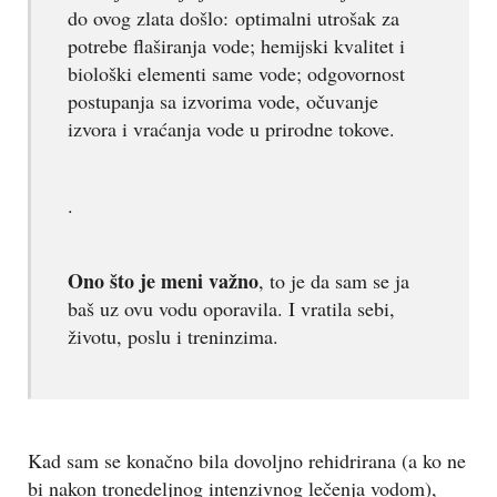
do ovog zlata došlo: optimalni utrošak za
potrebe flaširanja vode; hemijski kvalitet i
biološki elementi same vode; odgovornost
postupanja sa izvorima vode, očuvanje
izvora i vraćanja vode u prirodne tokove.
.
Ono što je meni važno
, to je da sam se ja
baš uz ovu vodu oporavila. I vratila sebi,
životu, poslu i treninzima.
Kad sam se konačno bila dovoljno rehidrirana (a ko ne
bi nakon tronedeljnog intenzivnog lečenja vodom),