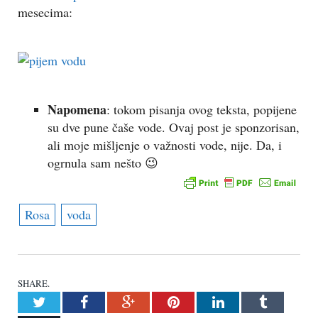
mesecima:
Napomena
: tokom pisanja ovog teksta, popijene
su dve pune čaše vode. Ovaj post je sponzorisan,
ali moje mišljenje o važnosti vode, nije. Da, i
ogrnula sam nešto 😉
Rosa
voda
SHARE.
Twitter
Facebook
Google+
Pinterest
LinkedIn
Tumblr