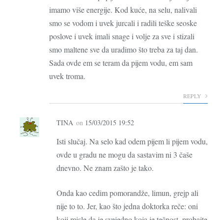
imamo više energije. Kod kuće, na selu, nalivali
smo se vodom i uvek jurcali i radili teške seoske
poslove i uvek imali snage i volje za sve i stizali
smo maltene sve da uradimo što treba za taj dan.
Sada ovde em se teram da pijem vodu, em sam
uvek troma.
REPLY
TINA
on
15/03/2015 19:52
Isti slučaj. Na selo kad odem pijem li pijem vodu,
ovde u gradu ne mogu da sastavim ni 3 čaše
dnevno. Ne znam zašto je tako.
Onda kao cedim pomorandže, limun, grejp ali
nije to to. Jer, kao što jedna doktorka reče: oni
koji misle da je svejedno koja je tečnost, probajte