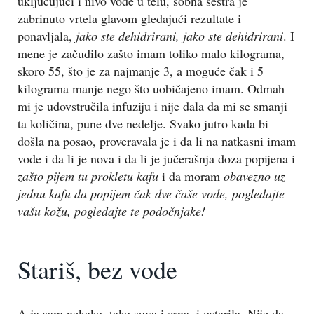
uključujući i nivo vode u telu, sobna sestra je
zabrinuto vrtela glavom gledajući rezultate i
ponavljala,
jako ste dehidrirani, jako ste dehidrirani
. I
mene je začudilo zašto imam toliko malo kilograma,
skoro 55, što je za najmanje 3, a moguće čak i 5
kilograma manje nego što uobičajeno imam. Odmah
mi je udovstručila infuziju i nije dala da mi se smanji
ta količina, pune dve nedelje. Svako jutro kada bi
došla na posao, proveravala je i da li na natkasni imam
vode i da li je nova i da li je jučerašnja doza popijena i
zašto pijem tu prokletu kafu
i da moram
obavezno uz
jednu kafu da popijem čak dve čaše vode, pogledajte
vašu kožu, pogledajte te podočnjake!
Stariš, bez vode
A ja sam nekako, tako suva i crna, i ostarila. Nije da