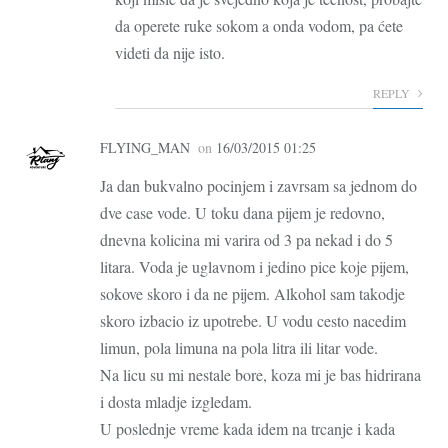
da operete ruke sokom a onda vodom, pa ćete
videti da nije isto.
REPLY
FLYING_MAN
on
16/03/2015 01:25
Ja dan bukvalno pocinjem i zavrsam sa jednom do
dve case vode. U toku dana pijem je redovno,
dnevna kolicina mi varira od 3 pa nekad i do 5
litara. Voda je uglavnom i jedino pice koje pijem,
sokove skoro i da ne pijem. Alkohol sam takodje
skoro izbacio iz upotrebe. U vodu cesto nacedim
limun, pola limuna na pola litra ili litar vode.
Na licu su mi nestale bore, koza mi je bas hidrirana
i dosta mladje izgledam.
U poslednje vreme kada idem na trcanje i kada