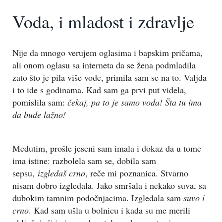
Voda, i mladost i zdravlje
Nije da mnogo verujem oglasima i bapskim pričama,
ali onom oglasu sa interneta da se žena podmladila
zato što je pila više vode, primila sam se na to. Valjda
i to ide s godinama. Kad sam ga prvi put videla,
pomislila sam:
čekaj, pa to je samo voda! Šta tu ima
da bude lažno!
Međutim, prošle jeseni sam imala i dokaz da u tome
ima istine: razbolela sam se, dobila sam
sepsu,
izgledaš crno
, reče mi poznanica. Stvarno
nisam dobro izgledala. Jako smršala i nekako suva, sa
dubokim tamnim podočnjacima. Izgledala sam
suvo i
crno
. Kad sam ušla u bolnicu i kada su me merili