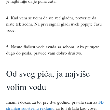
je najbitnije da je puna čaša.
4. Kad vam se učini da ste već gladni, proverite da
niste tek žedni. Na prvi signal gladi uvek popijte čašu
vode.
5. Nosite flašicu vode svuda sa sobom. Ako putujete
dugo do posla, praviće vam dobro društvo.
Od sveg pića, ja najviše
volim vodu
Imam i dokaz za to: pre dve godine, pravila sam za
FB
stranicu sopstvenu reklamu
za to i držala kao cover