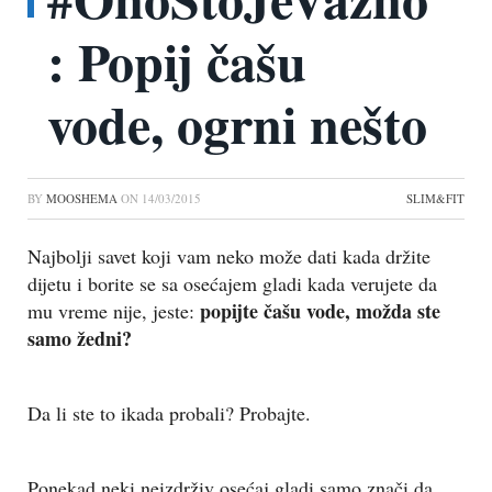
: Popij čašu
vode, ogrni nešto
BY
MOOSHEMA
ON
14/03/2015
SLIM&FIT
Najbolji savet koji vam neko može dati kada držite
dijetu i borite se sa osećajem gladi kada verujete da
popijte čašu vode, možda ste
mu vreme nije, jeste:
samo žedni?
Da li ste to ikada probali? Probajte.
Ponekad neki neizdrživ osećaj gladi samo znači da