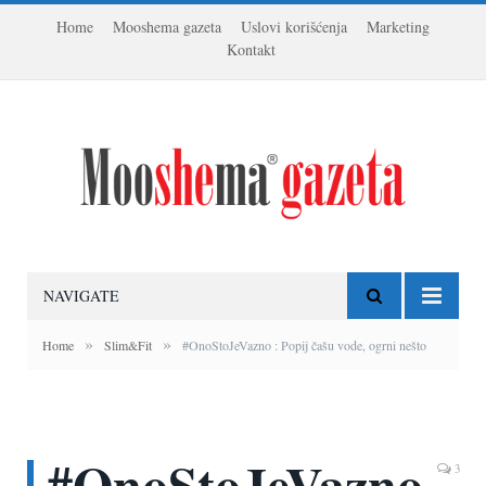
Home
Mooshema gazeta
Uslovi korišćenja
Marketing
Kontakt
NAVIGATE
»
»
Home
Slim&Fit
#OnoStoJeVazno : Popij čašu vode, ogrni nešto
#OnoStoJeVazno
3