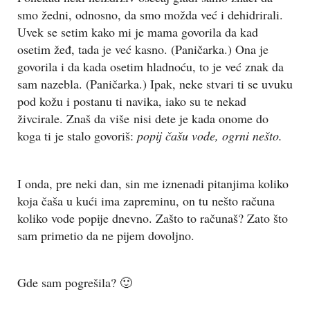
smo žedni, odnosno, da smo možda već i dehidrirali.
Uvek se setim kako mi je mama govorila da kad
osetim žeđ, tada je već kasno. (Paničarka.) Ona je
govorila i da kada osetim hladnoću, to je već znak da
sam nazebla. (Paničarka.) Ipak, neke stvari ti se uvuku
pod kožu i postanu ti navika, iako su te nekad
živcirale. Znaš da više nisi dete je kada onome do
koga ti je stalo govoriš:
popij čašu vode, ogrni nešto.
I onda, pre neki dan, sin me iznenadi pitanjima koliko
koja čaša u kući ima zapreminu, on tu nešto računa
koliko vode popije dnevno. Zašto to računaš? Zato što
sam primetio da ne pijem dovoljno.
Gde sam pogrešila? 🙂