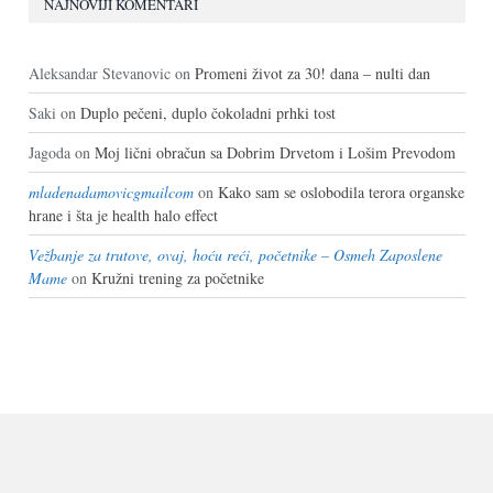
NAJNOVIJI KOMENTARI
Aleksandar Stevanovic
on
Promeni život za 30! dana – nulti dan
Saki
on
Duplo pečeni, duplo čokoladni prhki tost
Jagoda
on
Moj lični obračun sa Dobrim Drvetom i Lošim Prevodom
mladenadamovicgmailcom
on
Kako sam se oslobodila terora organske
hrane i šta je health halo effect
Vežbanje za trutove, ovaj, hoću reći, početnike – Osmeh Zaposlene
Mame
on
Kružni trening za početnike