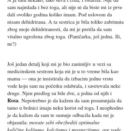
sam najmlađa i bez toga, ali nije ni da biste mi iz prve
dali ovoliko godina koliko imam. Pod uslovom da
nisam dehidrirana. A ta sestrica je bila toliko zabrinuta
zbog moje dehidriranosti, da mi je pretila da sam
vitalno ugrožena zbog toga. (Paničarka, još jedna. Ili,
ne?)
Još jedan detalj koji mi je bio zanimljiv u vezi sa
medicinskom sestrom koja mi je u to vreme bila kao
mama — ona je insistirala da izbacim jednu vrstu
vode koju sam na početku odabrala, i savetovala neke
druge. Njen predlog su bile dve, a jedna od njih i
Rosa
. Nepotrebno je da kažem da sam posumnjala da
tamo u bolnici imaju neku korist od toga. I neophodno
je da kažem da sam te sumnje odbacila kada mi je
objasnila:
morate sebi obezbediti optimalne
količine kalijuma, kalcijuma i magnezijuma, ove vode