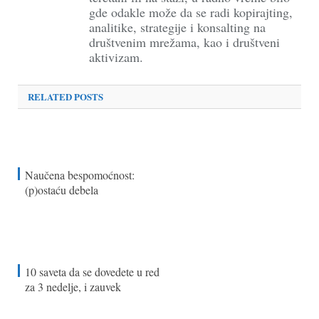
gde odakle može da se radi kopirajting,
analitike, strategije i konsalting na
društvenim mrežama, kao i društveni
aktivizam.
RELATED POSTS
Naučena bespomoćnost:
(p)ostaću debela
10 saveta da se dovedete u red
za 3 nedelje, i zauvek