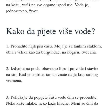
na kožu, već i na sve organe ispod nje. Voda je,
jednostavno, život.
Kako da pijete više vode?
1. Pronađite najlepšu čašu. Moja je sa tankim staklom,
obla i velika kao za burgundac, na nogicu. Svečana.
2. Izdvojte na poslu obavezno litru i po vode i stavite
na sto. Kad je smirite, taman znate da je kraj radnog
vremena.
3. Pokušajte da popijete čašu vode čim se probudite.
Neko kaže mlake, neko kaže hladne. Meni se čini da