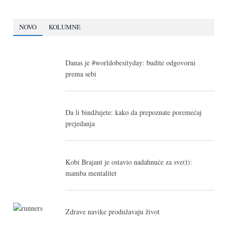
NOVO
KOLUMNE
Danas je #worldobesityday: budite odgovorni
prema sebi
Da li bindžujete: kako da prepoznate poremećaj
prejedanja
Kobi Brajant je ostavio nadahnuće za sve(t):
mamba mentalitet
Zdrave navike produžavaju život