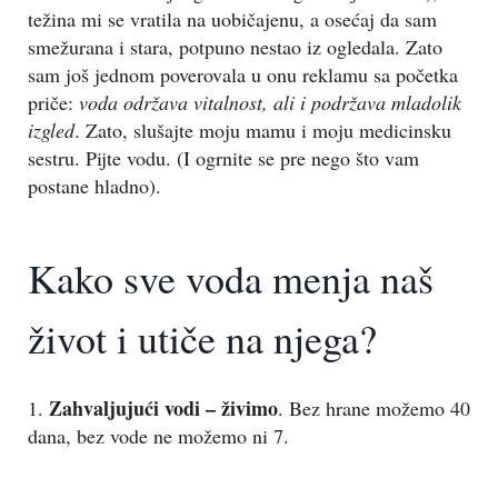
težina mi se vratila na uobičajenu, a osećaj da sam
smežurana i stara, potpuno nestao iz ogledala. Zato
sam još jednom poverovala u onu reklamu sa početka
priče:
voda održava vitalnost, ali i podržava mladolik
izgled
. Zato, slušajte moju mamu i moju medicinsku
sestru. Pijte vodu. (I ogrnite se pre nego što vam
postane hladno).
Kako sve voda menja naš
život i utiče na njega?
Zahvaljujući vodi – živimo
1.
. Bez hrane možemo 40
dana, bez vode ne možemo ni 7.