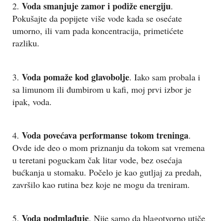
Voda smanjuje zamor i podiže energiju
2.
.
Pokušajte da popijete više vode kada se osećate
umorno, ili vam pada koncentracija, primetićete
razliku.
Voda pomaže kod glavobolje
3.
. Iako sam probala i
sa limunom ili đumbirom u kafi, moj prvi izbor je
ipak, voda.
Voda povećava performanse tokom treninga
4.
.
Ovde ide deo o mom priznanju da tokom sat vremena
u teretani poguckam čak litar vode, bez osećaja
bućkanja u stomaku. Počelo je kao gutljaj za predah,
završilo kao rutina bez koje ne mogu da treniram.
Voda podmlađuje
5.
. Nije samo da blagotvorno utiče