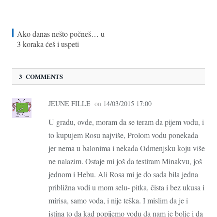
Ako danas nešto počneš… u
3 koraka ćeš i uspeti
3 COMMENTS
JEUNE FILLE
on
14/03/2015 17:00
U gradu, ovde, moram da se teram da pijem vodu, i
to kupujem Rosu najviše, Prolom vodu ponekada
jer nema u balonima i nekada Odmenjsku koju više
ne nalazim. Ostaje mi još da testiram Minakvu, još
jednom i Hebu. Ali Rosa mi je do sada bila jedna
približna vodi u mom selu- pitka, čista i bez ukusa i
mirisa, samo voda, i nije teška. I mislim da je i
istina to da kad popijemo vodu da nam je bolje i da