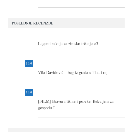
POSLEDNJE RECENZIJE
10.0
Lagami suknja za zimsko trčanje <3
10.0
Vila Davidović – beg iz grada u hlad i raj
10.0
[FILM] Bravura tišine i psovke: Rekvijem za
gospođu J.