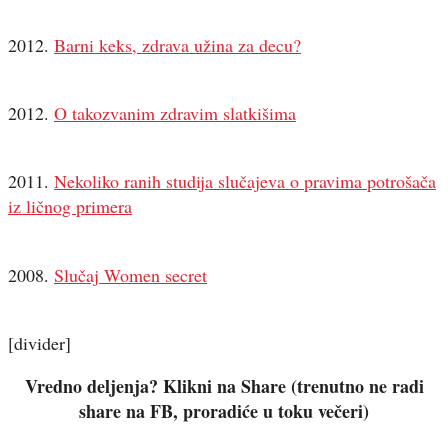
2012.
Barni keks, zdrava užina za decu?
2012.
O takozvanim zdravim slatkišima
2011.
Nekoliko ranih studija slučajeva o pravima potrošača
iz ličnog primera
2008.
Slučaj Women secret
[divider]
Vredno deljenja? Klikni na Share (trenutno ne radi
share na FB, proradiće u toku večeri)