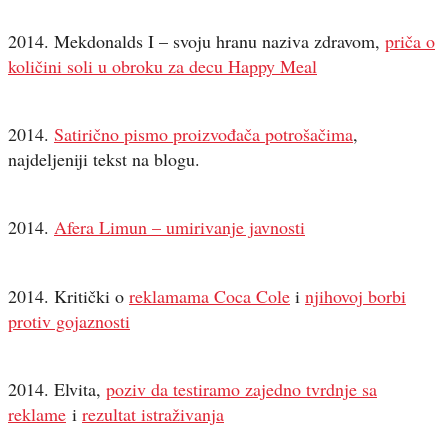
2014. Mekdonalds I – svoju hranu naziva zdravom,
priča o
količini soli u obroku za decu Happy Meal
2014.
Satirično pismo proizvođača potrošačima
,
najdeljeniji tekst na blogu.
2014.
Afera Limun – umirivanje javnosti
2014. Kritički o
reklamama Coca Cole
i
njihovoj borbi
protiv gojaznosti
2014. Elvita,
poziv da testiramo zajedno tvrdnje sa
reklame
i
rezultat istraživanja