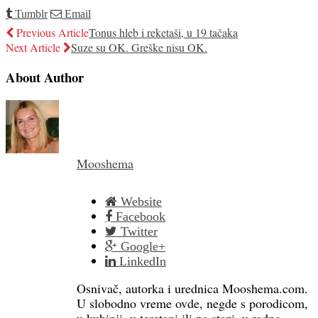
Tumblr
Email
Previous Article
Tonus hleb i reketaši, u 19 tačaka
Next Article
Suze su OK. Greške nisu OK.
About Author
Mooshema
Website
Facebook
Twitter
Google+
LinkedIn
Osnivač, autorka i urednica Mooshema.com.
U slobodno vreme ovde, negde s porodicom,