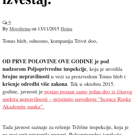
9
By
Mooshema
on
13/11/2015
Hrana
Tonus hleb, odnosno, kompanija Trivit doo,
OD PRVE POLOVINE OVE GODINE je pod
nadzorom Poljoprivredne inspekcije
, koja je utvrdila
brojne nepravilnosti
u vezi sa proizvodom Tonus hleb i
kršenje odredbi više zakona
. Tek u oktobru 2015.
godine, javnosti je
postao poznat samo jedan deo iz čitavog
spektra nepravilnosti – neistinito navođenje “licence Ruske
Akademije nauka”.
Tada javnost saznaje za rešenje Tržišne inspekcije, koja je
na moj upit pristupila proveri. Poljoprivredna ispekcija,