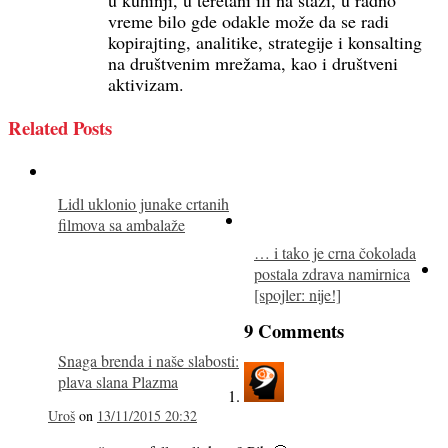
u kuhinji, u teretani ili na stazi, u radno
vreme bilo gde odakle može da se radi
kopirajting, analitike, strategije i konsalting
na društvenim mrežama, kao i društveni
aktivizam.
Related Posts
Lidl uklonio junake crtanih
filmova sa ambalaže
… i tako je crna čokolada
postala zdrava namirnica
[spojler: nije!]
9 Comments
Snaga brenda i naše slabosti:
plava slana Plazma
Uroš
on
13/11/2015 20:32