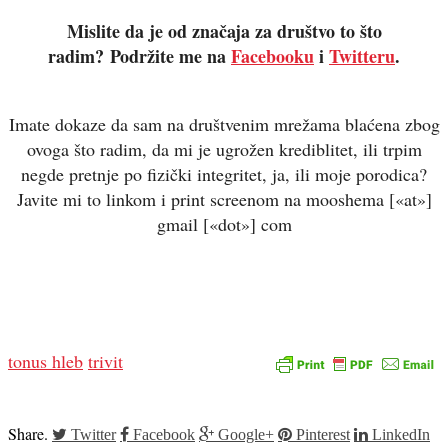
Mislite da je od značaja za društvo to što
radim? Podržite me na
Facebooku
i
Twitteru
.
Imate dokaze da sam na društvenim mrežama blaćena zbog
ovoga što radim, da mi je ugrožen krediblitet, ili trpim
negde pretnje po fizički integritet, ja, ili moje porodica?
Javite mi to linkom i print screenom na mooshema [«at»]
gmail [«dot»] com
tonus hleb
trivit
Share.
Twitter
Facebook
Google+
Pinterest
LinkedIn