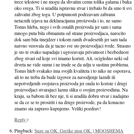
trece tekstove i ne mogu da shvatim cemu tolika galama i buka
oko svega. Ti si uradila ispravnu stvar i trebalo bi da smo ti svi
zahvalni zbog toga. U potpunosti podrzavam zabranu
netacnih izjava na deklaracijama prroizvoda i to, ne samo
Tonus hleba, nego i svih ostalih proizvoda jer sam i sama
mnogo puta bila obmanuta od strane proizvodjaca, narocito
dok sam bila tinejdzer i tokom ranih dvadesetih jer sam tada
naivno verovala da je tacno sve sto proizvodjaci tvrde. Strasno
je sto te ovako napadaju i ugrozavaju privatnost i bezbednost
zbog stvari od koje svi imamo koristi. Ali, ocigledno neki od
drveta ne vide sumu i ne trude se da udju u sustinu problema.
Tonus hleb svakako ima svojih kvaliteta i to niko ne osporava,
ali to ne treba da bude izgovor za navodjenje laznih ili
nepotvrdjenih svojstava proizvoda jer onda to koriste i drugi
proizvodjaci stvarajuci laznu sliku o svojim proizvodima. Na
kraju, sa babom ili bez nje, ti si uradila dobru stvar i nadajmo
se da ce se to prosiriti i na druge proizvode, pa da konacno
znamo sta zapravo kupujemo. Veliki pozdrav!
Reply
Pingback:
Suze su OK. Greške nisu OK. | MOOSHEMA