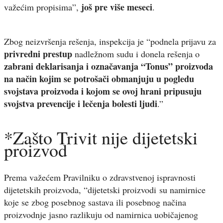
još pre više meseci
važećim propisima”,
.
Zbog neizvršenja rešenja, inspekcija je “podnela prijavu za
privredni prestup
nadležnom sudu i donela rešenja o
zabrani deklarisanja i označavanja “Tonus” proizvoda
na način kojim se potrošači obmanjuju u pogledu
svojstava proizvoda i kojom se ovoj hrani pripusuju
svojstva prevencije i lečenja bolesti ljudi
.”
*Zašto Trivit nije dijetetski
proizvod
Prema važećem Pravilniku o zdravstvenoj ispravnosti
dijetetskih proizvoda, “dijetetski proizvodi su namirnice
koje se zbog posebnog sastava ili posebnog načina
proizvodnje jasno razlikuju od namirnica uobičajenog