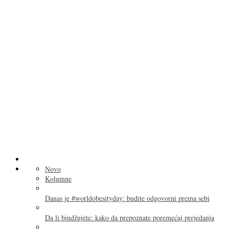
Novo
Kolumne
Danas je #worldobesityday: budite odgovorni prema sebi
Da li bindžujete: kako da prepoznate poremećaj prejedanja