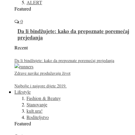
ALERT
Featured
0
Da li bindžujete: kako da prepoznate poremećaj
prejedanja
Recent
Da li bindžujete: kako da prepoznate poremećaj prejedanja
Zdrave navike produžavaju život
Najbolje i najgore dijete 2019.
Lifestyle
Fashion & Beatuy
Stanovanje
kult.ura!
Roditeljstvo
Featured