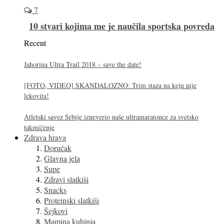
7
10 stvari kojima me je naučila sportska povreda
Recent
Jahorina Ultra Trail 2018 – save the date!
[FOTO, VIDEO] SKANDALOZNO: Trim staza na keju nije
lekovita!
Atletski savez Srbije izneverio naše ultramaratonce za svetsko
takmičenje
Zdrava hrava
Doručak
Glavna jela
Supe
Zdravi slatkiši
Snacks
Proteinski slatkiši
Šejkovi
Mamina kuhinja