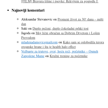
[FILM] Bravura tišine i psovke: Rekvijem za gospođu J.
Najnoviji komentari
Aleksandar Stevanovic
on
Promeni život za 30! dana – nulti
dan
Saki
on
Duplo pečeni, duplo čokoladni prhki tost
Jagoda
on
Moj lični obračun sa Dobrim Drvetom i Lošim
Prevodom
mladenadamovicgmailcom
on
Kako sam se oslobodila terora
organske hrane i šta je health halo effect
Vežbanje za trutove, ovaj, hoću reći, početnike – Osmeh
Zaposlene Mame
on
Kružni trening za početnike