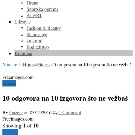
Hrana
Sportska oprema
ALERT
Lifestyle
Fashion & Beatuy
Stanovanje
kult.ura!
Roditeljstvo
Kolumna
You are at:
Home
»
Fitness
»
10 odgovora na 10 izgovora što ne vežbaš
Freeimages.com
Fitness
10 odgovora na 10 izgovora što ne vežbaš
By
Gazeta
on
03/12/2016
1 Comment
Freeimages.com
1
10
Showing
of
Next