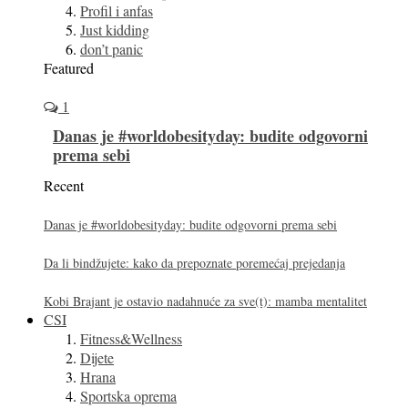
Profil i anfas
Just kidding
don’t panic
Featured
1
Danas je #worldobesityday: budite odgovorni
prema sebi
Recent
Danas je #worldobesityday: budite odgovorni prema sebi
Da li bindžujete: kako da prepoznate poremećaj prejedanja
Kobi Brajant je ostavio nadahnuće za sve(t): mamba mentalitet
CSI
Fitness&Wellness
Dijete
Hrana
Sportska oprema