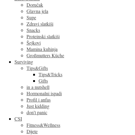
Doručak
Glavna jela
Supe
Zdravi slatkiši
Snacks
Proteinski slatkiši
Šejkovi
Mamina kuhinja
Großmutters Küche
Surviving
Tips&Gifts
Tips&Tricks
Gifts
in a nutshell
Hormonalni ispadi
Profil i anfas
Just kidding
don’t panic
CSI
Fitness&Wellness
Dijete