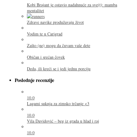
Kobi Brajant je ostavio nadahnuće za sve(t): mamba
mentalitet
Zdrave navike produžavaju život
Vodim te u Carigrad
Zašto (ne) mogu da čuvam vaše dete
Običan i srećan čovek
Deda, ili kreći se i jedi jednu porciju
Poslednje recenzije
10.0
Lagami suknja za zimsko trčanje <3
10.0
Vila Davidović – beg iz grada u hlad i raj
10.0