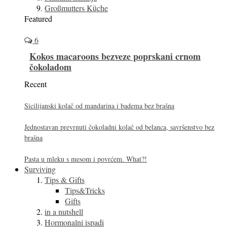
Großmutters Küche
Featured
6
Kokos macaroons bezveze poprskani crnom
čokoladom
Recent
Sicilijanski kolač od mandarina i badema bez brašna
Jednostavan prevrnuti čokoladni kolač od belanca, savršenstvo bez
brašna
Pasta u mleku s mesom i povrćem. What?!
Surviving
Tips & Gifts
Tips&Tricks
Gifts
in a nutshell
Hormonalni ispadi