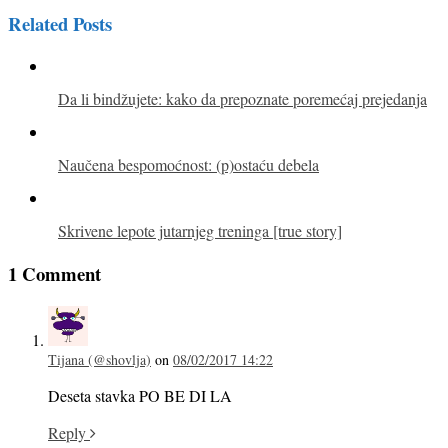
Related Posts
Da li bindžujete: kako da prepoznate poremećaj prejedanja
Naučena bespomoćnost: (p)ostaću debela
Skrivene lepote jutarnjeg treninga [true story]
1 Comment
Tijana (@shovlja)
on
08/02/2017 14:22
Deseta stavka PO BE DI LA
Reply