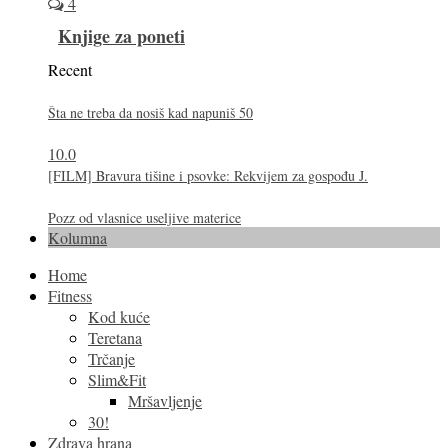
4
Knjige za poneti
Recent
Šta ne treba da nosiš kad napuniš 50
10.0
[FILM] Bravura tišine i psovke: Rekvijem za gospođu J.
Pozz od vlasnice useljive materice
Kolumna
Home
Fitness
Kod kuće
Teretana
Trčanje
Slim&Fit
Mršavljenje
30!
Zdrava hrana