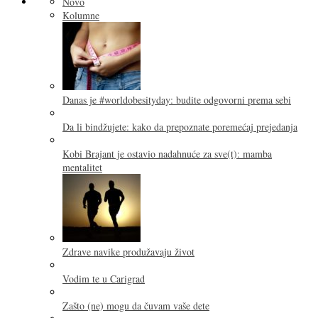
Novo
Kolumne
Danas je #worldobesityday: budite odgovorni prema sebi
Da li bindžujete: kako da prepoznate poremećaj prejedanja
Kobi Brajant je ostavio nadahnuće za sve(t): mamba
mentalitet
Zdrave navike produžavaju život
Vodim te u Carigrad
Zašto (ne) mogu da čuvam vaše dete