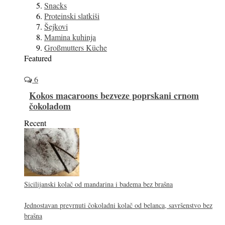
Snacks
Proteinski slatkiši
Šejkovi
Mamina kuhinja
Großmutters Küche
Featured
6
Kokos macaroons bezveze poprskani crnom
čokoladom
Recent
Sicilijanski kolač od mandarina i badema bez brašna
Jednostavan prevrnuti čokoladni kolač od belanca, savršenstvo bez
brašna