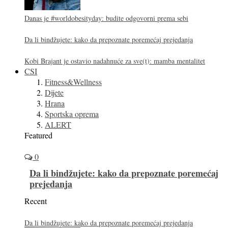
Danas je #worldobesityday: budite odgovorni prema sebi
Da li bindžujete: kako da prepoznate poremećaj prejedanja
Kobi Brajant je ostavio nadahnuće za sve(t): mamba mentalitet
CSI
Fitness&Wellness
Dijete
Hrana
Sportska oprema
ALERT
Featured
0
Da li bindžujete: kako da prepoznate poremećaj
prejedanja
Recent
Da li bindžujete: kako da prepoznate poremećaj prejedanja