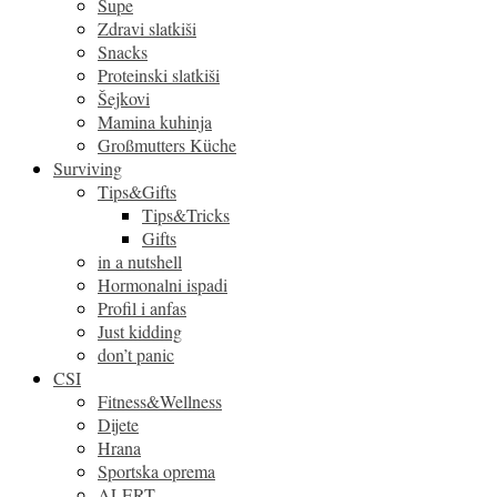
Supe
Zdravi slatkiši
Snacks
Proteinski slatkiši
Šejkovi
Mamina kuhinja
Großmutters Küche
Surviving
Tips&Gifts
Tips&Tricks
Gifts
in a nutshell
Hormonalni ispadi
Profil i anfas
Just kidding
don’t panic
CSI
Fitness&Wellness
Dijete
Hrana
Sportska oprema
ALERT