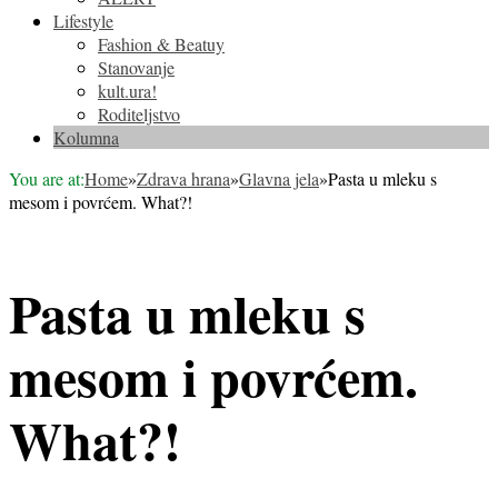
Lifestyle
Fashion & Beatuy
Stanovanje
kult.ura!
Roditeljstvo
Kolumna
You are at:
Home
»
Zdrava hrana
»
Glavna jela
»
Pasta u mleku s
mesom i povrćem. What?!
Pasta u mleku s
mesom i povrćem.
What?!