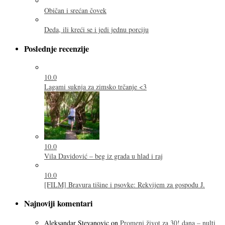
Običan i srećan čovek
Deda, ili kreći se i jedi jednu porciju
Poslednje recenzije
10.0
Lagami suknja za zimsko trčanje <3
10.0
Vila Davidović – beg iz grada u hlad i raj
10.0
[FILM] Bravura tišine i psovke: Rekvijem za gospođu J.
Najnoviji komentari
Aleksandar Stevanovic
on
Promeni život za 30! dana – nulti