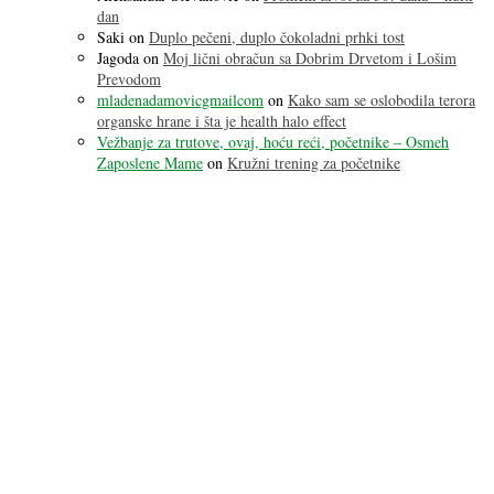
dan
Saki
on
Duplo pečeni, duplo čokoladni prhki tost
Jagoda
on
Moj lični obračun sa Dobrim Drvetom i Lošim
Prevodom
mladenadamovicgmailcom
on
Kako sam se oslobodila terora
organske hrane i šta je health halo effect
Vežbanje za trutove, ovaj, hoću reći, početnike – Osmeh
Zaposlene Mame
on
Kružni trening za početnike