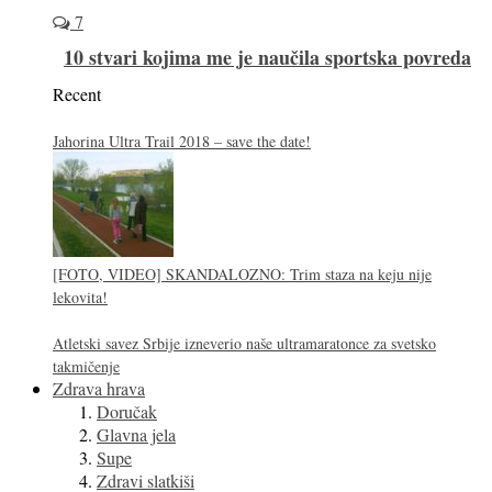
7
10 stvari kojima me je naučila sportska povreda
Recent
Jahorina Ultra Trail 2018 – save the date!
[FOTO, VIDEO] SKANDALOZNO: Trim staza na keju nije
lekovita!
Atletski savez Srbije izneverio naše ultramaratonce za svetsko
takmičenje
Zdrava hrava
Doručak
Glavna jela
Supe
Zdravi slatkiši