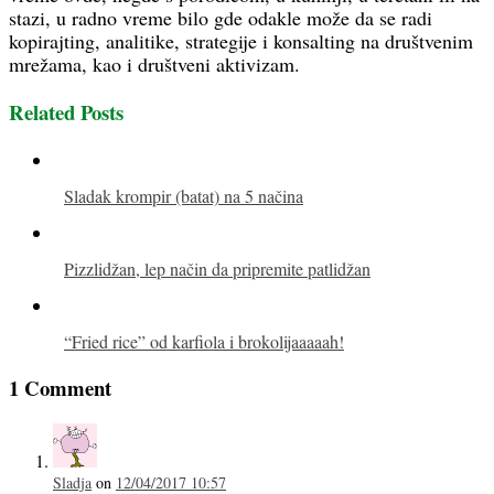
stazi, u radno vreme bilo gde odakle može da se radi
kopirajting, analitike, strategije i konsalting na društvenim
mrežama, kao i društveni aktivizam.
Related Posts
Sladak krompir (batat) na 5 načina
Pizzlidžan, lep način da pripremite patlidžan
“Fried rice” od karfiola i brokolijaaaaah!
1 Comment
Sladja
on
12/04/2017 10:57