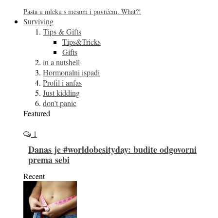
Pasta u mleku s mesom i povrćem. What?!
Surviving
Tips & Gifts
Tips&Tricks
Gifts
in a nutshell
Hormonalni ispadi
Profil i anfas
Just kidding
don’t panic
Featured
1
Danas je #worldobesityday: budite odgovorni
prema sebi
Recent