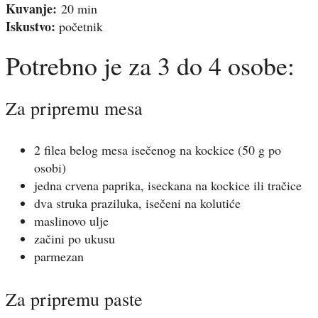
Kuvanje:
20 min
Iskustvo:
početnik
Potrebno je za 3 do 4 osobe:
Za pripremu mesa
2 filea belog mesa isečenog na kockice (50 g po
osobi)
jedna crvena paprika, iseckana na kockice ili tračice
dva struka praziluka, isečeni na kolutiće
maslinovo ulje
začini po ukusu
parmezan
Za pripremu paste