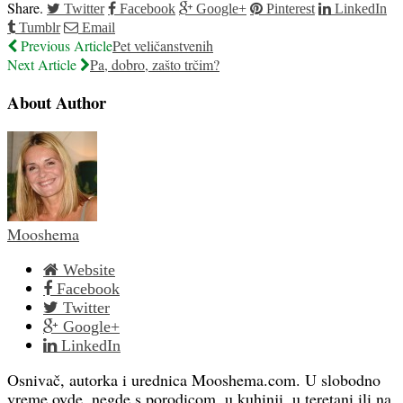
Share.
Twitter
Facebook
Google+
Pinterest
LinkedIn
Tumblr
Email
Previous Article
Pet veličanstvenih
Next Article
Pa, dobro, zašto trčim?
About Author
Mooshema
Website
Facebook
Twitter
Google+
LinkedIn
Osnivač, autorka i urednica Mooshema.com. U slobodno
vreme ovde, negde s porodicom, u kuhinji, u teretani ili na