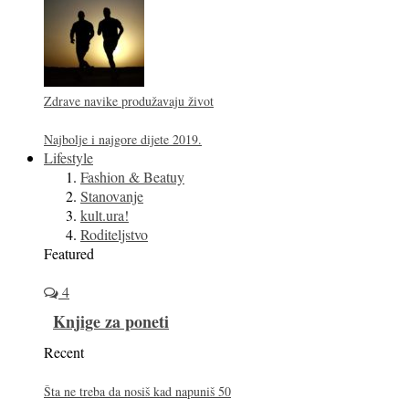
Zdrave navike produžavaju život
Najbolje i najgore dijete 2019.
Lifestyle
Fashion & Beatuy
Stanovanje
kult.ura!
Roditeljstvo
Featured
4
Knjige za poneti
Recent
Šta ne treba da nosiš kad napuniš 50