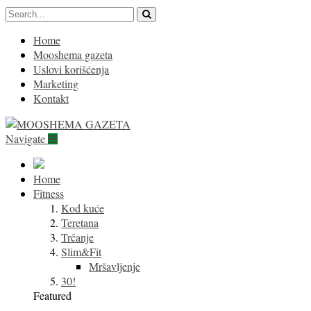
Home
Mooshema gazeta
Uslovi korišćenja
Marketing
Kontakt
Navigate
Home
Fitness
Kod kuće
Teretana
Trčanje
Slim&Fit
Mršavljenje
30!
Featured