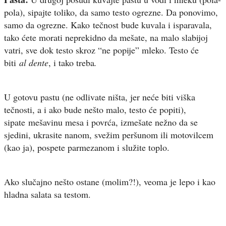
pola), sipajte toliko, da samo testo ogrezne. Da ponovimo,
samo da ogrezne. Kako tečnost bude kuvala i isparavala,
tako ćete morati neprekidno da mešate, na malo slabijoj
vatri, sve dok testo skroz “ne popije” mleko. Testo će
biti
al dente
, i tako treba
.
U gotovu pastu (ne odlivate ništa, jer neće biti viška
tečnosti, a i ako bude nešto malo, testo će popiti),
sipate mešavinu mesa i povrća, izmešate nežno da se
sjedini, ukrasite nanom, svežim peršunom ili motovilcem
(kao ja), pospete parmezanom i služite toplo.
Ako slučajno nešto ostane (molim?!), veoma je lepo i kao
hladna salata sa testom.