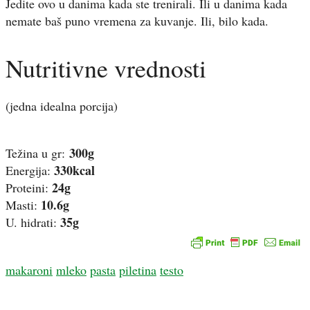
Jedite ovo u danima kada ste trenirali. Ili u danima kada
nemate baš puno vremena za kuvanje. Ili, bilo kada.
Nutritivne vrednosti
(jedna idealna porcija)
300g
Težina u gr:
330kcal
Energija:
24g
Proteini:
10.6g
Masti:
35g
U. hidrati:
makaroni
mleko
pasta
piletina
testo