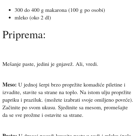
300 do 400 g makarona (100 g po osobi)
mleko (oko 2 dl)
Priprema:
Mešanje paste, jedini je gnjavež. Ali, vredi.
Meso:
U jednoj šerpi brzo propržite komadiće piletine i
izvadite, stavite sa strane na toplo. Na istom ulju propržite
papriku i praziluk. (možete izabrati svoje omiljeno povrće).
Začinite po svom ukusu. Sjedinite sa mesom, promešajte
da se sve prožme i ostavite sa strane.
Pasta:
U drugoj posudi kuvajte pastu u vodi i mleku (pola-