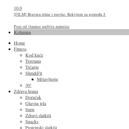
10.0
[FILM] Bravura tišine i psovke: Rekvijem za gospođu J.
Pozz od vlasnice useljive materice
Kolumna
Home
Fitness
Kod kuće
Teretana
Trčanje
Slim&Fit
Mršavljenje
30!
Zdrava hrana
Doručak
Glavna jela
Supe
Zdravi slatkiši
Snacks
Proteinski slatkiši