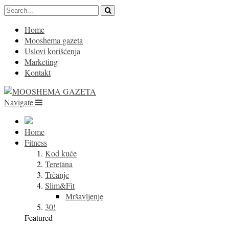
Home
Mooshema gazeta
Uslovi korišćenja
Marketing
Kontakt
Navigate
Home
Fitness
Kod kuće
Teretana
Trčanje
Slim&Fit
Mršavljenje
30!
Featured