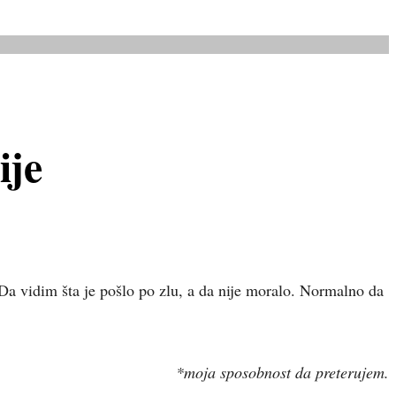
ije
 Da vidim šta je pošlo po zlu, a da nije moralo. Normalno da
*moja sposobnost da preterujem.