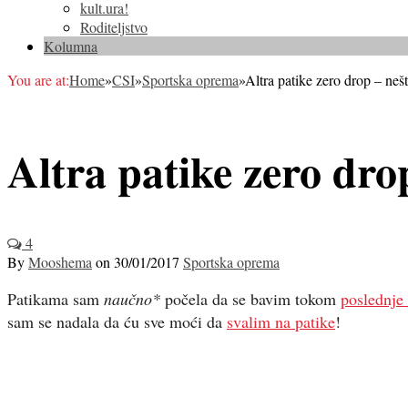
kult.ura!
Roditeljstvo
Kolumna
You are at:
Home
»
CSI
»
Sportska oprema
»
Altra patike zero drop – neš
Altra patike zero dro
4
By
Mooshema
on
30/01/2017
Sportska oprema
Patikama sam
naučno*
počela da se bavim tokom
poslednje
sam se nadala da ću sve moći da
svalim na patike
!