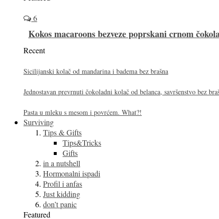
6
Kokos macaroons bezveze poprskani crnom čoko
Recent
Sicilijanski kolač od mandarina i badema bez brašna
Jednostavan prevrnuti čokoladni kolač od belanca, savršenstvo bez bra
Pasta u mleku s mesom i povrćem. What?!
Surviving
Tips & Gifts
Tips&Tricks
Gifts
in a nutshell
Hormonalni ispadi
Profil i anfas
Just kidding
don’t panic
Featured