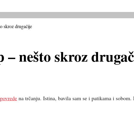
to skroz drugačije
p – nešto skroz drugač
 povrede
na trčanju. Istina, bavila sam se i patikama i sobom.