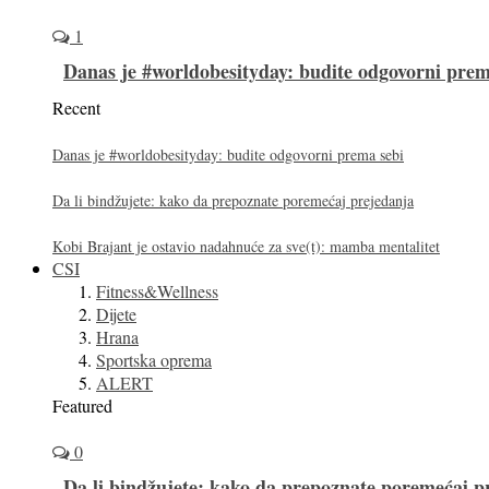
1
Danas je #worldobesityday: budite odgovorni prem
Recent
Danas je #worldobesityday: budite odgovorni prema sebi
Da li bindžujete: kako da prepoznate poremećaj prejedanja
Kobi Brajant je ostavio nadahnuće za sve(t): mamba mentalitet
CSI
Fitness&Wellness
Dijete
Hrana
Sportska oprema
ALERT
Featured
0
Da li bindžujete: kako da prepoznate poremećaj p