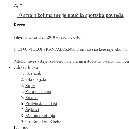
7
10 stvari kojima me je naučila sportska povreda
Recent
Jahorina Ultra Trail 2018 – save the date!
[FOTO, VIDEO] SKANDALOZNO: Trim staza na keju nije lekovita!
Atletski savez Srbije izneverio naše ultramaratonce za svetsko takmiče
Zdrava hrava
Doručak
Glavna jela
Supe
Zdravi slatkiši
Snacks
Proteinski slatkiši
Šejkovi
Mamina kuhinja
Großmutters Küche
Featured