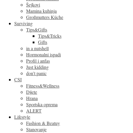
Šejkovi
Mamina kuhinja
Großmutters Küche
Surviving
Tips&Gifts
Tips&Tricks
Gifts
in a nutshell
Hormonalni ispadi
Profil i anfas
Just kidding
don’t panic
CSI
Fitness&Wellness
Dijete
Hrana
Sportska oprema
ALERT
Lifestyle
Fashion & Beatuy
Stanovanje