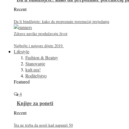
Recent
Da li bindžujete: kako da prepoznate poremećaj prejedanja
Zdrave navike produžavaju život
Najbolje i najgore dijete 2019.
Lifestyle
Fashion & Beatuy
Stanovanje
kult.ura!
Roditeljstvo
Featured
4
Knjige za poneti
Recent
Šta ne treba da nosiš kad napuniš 50