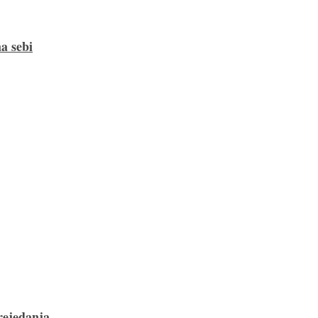
a sebi
rejedanja