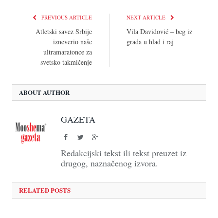
PREVIOUS ARTICLE
NEXT ARTICLE
Atletski savez Srbije
Vila Davidović – beg iz
izneverio naše
grada u hlad i raj
ultramaratonce za
svetsko takmičenje
ABOUT AUTHOR
GAZETA
Facebook
Twitter
Google+
Redakcijski tekst ili tekst preuzet iz
drugog, naznačenog izvora.
RELATED POSTS