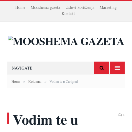
Home
Mooshema gazeta
Uslovi korišćenja
Marketing
Kontakt
NAVIGATE
»
»
Home
Kolumna
Vodim te u Carigrad
Vodim te u
4