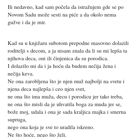
Ili nedavno, kad sam počela da istražujem gde se po
Novom Sadu može sesti na piće a da okolo nema
gužve i da je mir.
Kad su u knjižaru subotom prepodne masovno dolazili
roditelji s decom, a ja nisam znala da li su mi lepša ta
njihova deca, oni ili činjenica da su porodica.
I dolazilo mi da i ja hoću da budem nečija žena i
nečija keva.
Ne ona zarobljena što je njen muž najbolji na svetu i
njena deca najlepša i ceo njen svet,
ne ona što ima muža, decu i porodicu jer tako treba,
ne ona što misli da je uhvatila boga za muda jer se,
bože moj, udala i ona je sada kraljica majka i smerna
supruga,
nego ona koja je sve to uradila iskreno.
Ne što hoće, nego što želi.