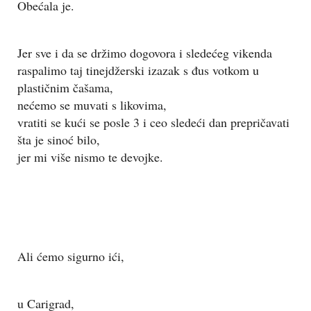
Obećala je.
Jer sve i da se držimo dogovora i sledećeg vikenda
raspalimo taj tinejdžerski izazak s đus votkom u
plastičnim čašama,
nećemo se muvati s likovima,
vratiti se kući se posle 3 i ceo sledeći dan prepričavati
šta je sinoć bilo,
jer mi više nismo te devojke.
Ali ćemo sigurno ići,
u Carigrad,