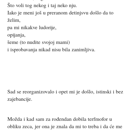
Što voli tog nekog i taj neko nju.
Iako je meni još u preranom detinjsvu došlo da to
želim,
pa mi nikakve ludorije,
opijanja,
šeme (to nudite svojoj mami)
i isprobavanja nikad nisu bila zanimljiva.
Sad se reorganizovalo i opet mi je došlo, istinski i bez
zajebancije.
Možda i kad sam za rođendan dobila terfmofor u
obliku zeca, jer ona je znala da mi to treba i da će me