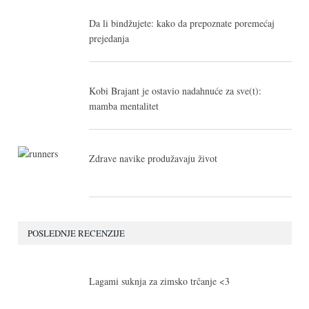
Da li bindžujete: kako da prepoznate poremećaj
prejedanja
Kobi Brajant je ostavio nadahnuće za sve(t):
mamba mentalitet
Zdrave navike produžavaju život
POSLEDNJE RECENZIJE
10.0
Lagami suknja za zimsko trčanje <3