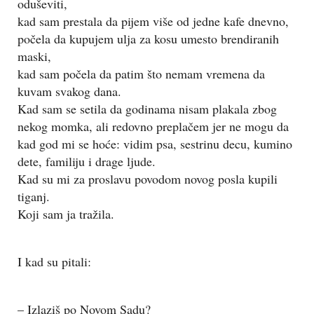
oduševiti,
kad sam prestala da pijem više od jedne kafe dnevno,
počela da kupujem ulja za kosu umesto brendiranih
maski,
kad sam počela da patim što nemam vremena da
kuvam svakog dana.
Kad sam se setila da godinama nisam plakala zbog
nekog momka, ali redovno preplačem jer ne mogu da
kad god mi se hoće: vidim psa, sestrinu decu, kumino
dete, familiju i drage ljude.
Kad su mi za proslavu povodom novog posla kupili
tiganj.
Koji sam ja tražila.
I kad su pitali:
– Izlaziš po Novom Sadu?