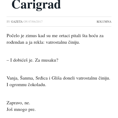
Carigrad
BY
GAZETA
ON
07/06/2017
KOLUMNA
Počelo je zimus kad su me ortaci pitali šta hoću za
rođendan a ja rekla: vatrostalnu činiju.
– I dobićeš je. Za musaku?
Vanja, Šanma, Srđica i Gliša doneli vatrostalnu činiju.
I ogromnu čokoladu.
Zapravo, ne.
Još mnogo pre.