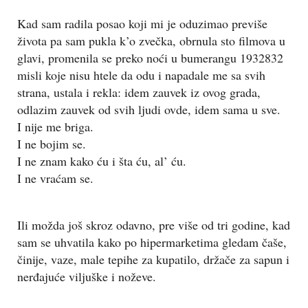
Kad sam radila posao koji mi je oduzimao previše
života pa sam pukla k’o zvečka, obrnula sto filmova u
glavi, promenila se preko noći u bumerangu 1932832
misli koje nisu htele da odu i napadale me sa svih
strana, ustala i rekla: idem zauvek iz ovog grada,
odlazim zauvek od svih ljudi ovde, idem sama u sve.
I nije me briga.
I ne bojim se.
I ne znam kako ću i šta ću, al’ ću.
I ne vraćam se.
Ili možda još skroz odavno, pre više od tri godine, kad
sam se uhvatila kako po hipermarketima gledam čaše,
činije, vaze, male tepihe za kupatilo, držače za sapun i
nerđajuće viljuške i noževe.