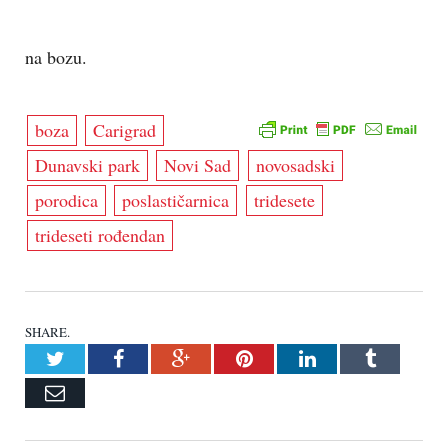
na bozu.
boza
Carigrad
Dunavski park
Novi Sad
novosadski
porodica
poslastičarnica
tridesete
trideseti rođendan
SHARE.
Twitter
Facebook
Google+
Pinterest
LinkedIn
Tumblr
Email