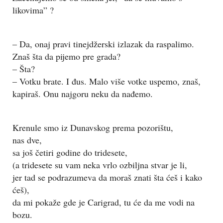
likovima” ?
– Da, onaj pravi tinejdžerski izlazak da raspalimo.
Znaš šta da pijemo pre grada?
– Šta?
– Votku brate. I đus. Malo više votke uspemo, znaš,
kapiraš. Onu najgoru neku da nađemo.
Krenule smo iz Dunavskog prema pozorištu,
nas dve,
sa još četiri godine do tridesete,
(a tridesete su vam neka vrlo ozbiljna stvar je li,
jer tad se podrazumeva da moraš znati šta ćeš i kako
ćeš),
da mi pokaže gde je Carigrad, tu će da me vodi na
bozu.