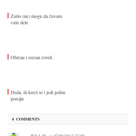
Zašto (ne) mogu da čuvam
vaše dete
Običan i srećan čovek
Deda, ili kreći se i jedi jednu
porciju
4 COMMENTS
JEKA M.
on
07/06/2017 22:00