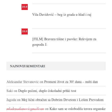
10.0
Vila Davidović – beg iz grada u hlad i raj
10.0
[FILM] Bravura tišine i psovke: Rekvijem za
gospođu J.
NAJNOVIJI KOMENTARI
Aleksandar Stevanovic
on
Promeni život za 30! dana – nulti dan
Saki
on
Duplo pečeni, duplo čokoladni prhki tost
Jagoda
on
Moj lični obračun sa Dobrim Drvetom i Lošim Prevodom
mladenadamovicgmailcom
on
Kako sam se oslobodila terora organske