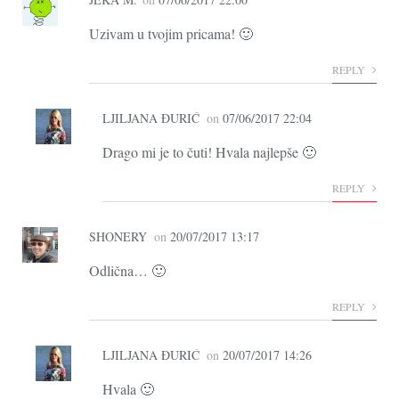
Uzivam u tvojim pricama! 🙂
REPLY
LJILJANA ĐURIĆ
on
07/06/2017 22:04
Drago mi je to čuti! Hvala najlepše 🙂
REPLY
SHONERY
on
20/07/2017 13:17
Odlična… 🙂
REPLY
LJILJANA ĐURIĆ
on
20/07/2017 14:26
Hvala 🙂