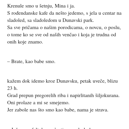
Krenule smo u šetnju, Mina i ja.
S rođendanske kafe da nešto jedemo, s jela u centar na
sladoled, sa sladoledom u Dunavski park.
Sa sve pričama o našim porodicama, o novcu, o poslu,
o tome ko se sve od naših venčao i koja je trudna od
onih koje znamo.
– Brate, kao babe smo.
kažem dok idemo kroz Dunavsku, petak uveče, blizu
23 h.
Grad prepun pregorelih riba i napirlitanih šiljokurana.
Oni prolaze a mi se smejemo.
Jer zabole nas što smo kao babe, nama je strava.