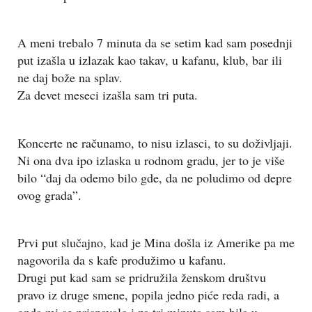
A meni trebalo 7 minuta da se setim kad sam posednji
put izašla u izlazak kao takav, u kafanu, klub, bar ili
ne daj bože na splav.
Za devet meseci izašla sam tri puta.
Koncerte ne računamo, to nisu izlasci, to su doživljaji.
Ni ona dva ipo izlaska u rodnom gradu, jer to je više
bilo “daj da odemo bilo gde, da ne poludimo od depre
ovog grada”.
Prvi put slučajno, kad je Mina došla iz Amerike pa me
nagovorila da s kafe produžimo u kafanu.
Drugi put kad sam se pridružila ženskom društvu
pravo iz druge smene, popila jedno piće reda radi, a
onda mi se prispavalo i za tri minuta sam bila u