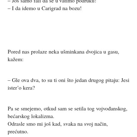
– Još samo fali da se u’vatimo podruku!
– I da idemo u Carigrad na bozu!
Pored nas prolaze neka ušminkana dvojica u gasu,
kažem:
– Gle ova dva, to su ti oni što jedan drugog pitaju: Jesi
ister’o kera?
Pa se smejemo, otkud sam se setila tog vojvođanskog,
bećarskog lokalizma.
Odrasle smo mi još kad, svaka na svoj način,
prećutno.