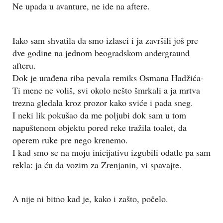
Ne upada u avanture, ne ide na aftere.
Iako sam shvatila da smo izlasci i ja završili još pre
dve godine na jednom beogradskom andergraund
afteru.
Dok je urađena riba pevala remiks Osmana Hadžića-
Ti mene ne voliš, svi okolo nešto šmrkali a ja mrtva
trezna gledala kroz prozor kako sviće i pada sneg.
I neki lik pokušao da me poljubi dok sam u tom
napuštenom objektu pored reke tražila toalet, da
operem ruke pre nego krenemo.
I kad smo se na moju inicijativu izgubili odatle pa sam
rekla: ja ću da vozim za Zrenjanin, vi spavajte.
A nije ni bitno kad je, kako i zašto, počelo.