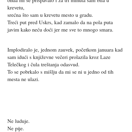
krevetu,
srećna što sam u krevetu mesto u gradu.
Treći put pred Uskrs, kad zamalo da na pola puta
javim kako neću doći jer me sve to mnogo smara.
Implodiralo je, jednom zauvek, početkom januara kad
sam idući s književne večeri prolazila kroz Laze
Telečkog i čula treštanja odasvud.
To se pobrkalo s mišlju da mi se ni u jedno od tih
mesta ne ulazi.
Ne luduje.
Ne pije.