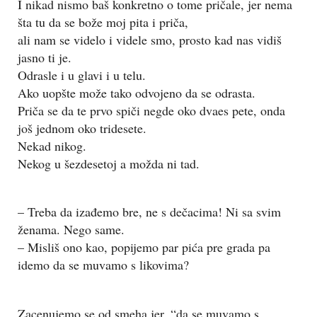
I nikad nismo baš konkretno o tome pričale, jer nema
šta tu da se bože moj pita i priča,
ali nam se videlo i videle smo, prosto kad nas vidiš
jasno ti je.
Odrasle i u glavi i u telu.
Ako uopšte može tako odvojeno da se odrasta.
Priča se da te prvo spiči negde oko dvaes pete, onda
još jednom oko tridesete.
Nekad nikog.
Nekog u šezdesetoj a možda ni tad.
– Treba da izađemo bre, ne s dečacima! Ni sa svim
ženama. Nego same.
– Misliš ono kao, popijemo par pića pre grada pa
idemo da se muvamo s likovima?
Zacenujemo se od smeha jer, “da se muvamo s