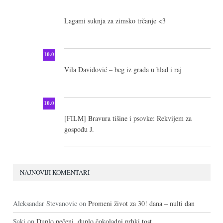
10.0
Lagami suknja za zimsko trčanje <3
10.0
Vila Davidović – beg iz grada u hlad i raj
10.0
[FILM] Bravura tišine i psovke: Rekvijem za
gospođu J.
NAJNOVIJI KOMENTARI
Aleksandar Stevanovic
on
Promeni život za 30! dana – nulti dan
Saki
on
Duplo pečeni, duplo čokoladni prhki tost