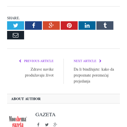
SHARE.
Twitter
Facebook
Google+
Pinterest
LinkedIn
Tumblr
Email
PREVIOUS ARTICLE
NEXT ARTICLE
Zdrave navike
Da li bindžujete: kako da
produžavaju život
prepoznate poremećaj
prejedanja
ABOUT AUTHOR
GAZETA
Facebook
Twitter
Google+