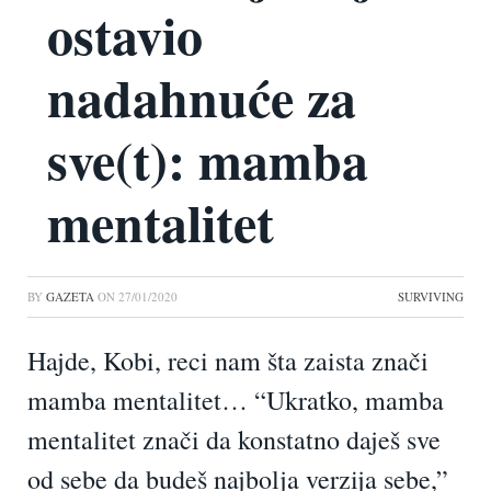
ostavio
nadahnuće za
sve(t): mamba
mentalitet
BY
GAZETA
ON
27/01/2020
SURVIVING
Hajde, Kobi, reci nam šta zaista znači
mamba mentalitet… “Ukratko, mamba
mentalitet znači da konstatno daješ sve
od sebe da budeš najbolja verzija sebe,”