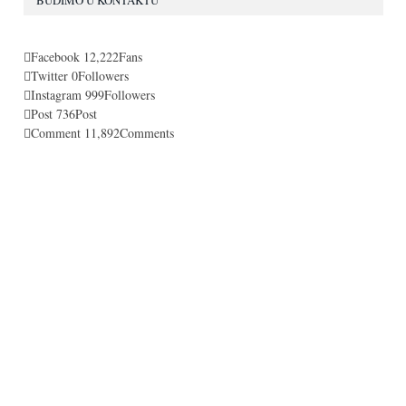
BUDIMO U KONTAKTU
Facebook
12,222
Fans
Twitter
0
Followers
Instagram
999
Followers
Post
736
Post
Comment
11,892
Comments