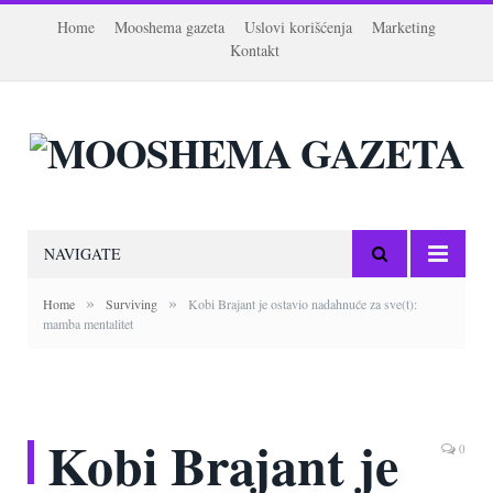
Home
Mooshema gazeta
Uslovi korišćenja
Marketing
Kontakt
NAVIGATE
»
»
Home
Surviving
Kobi Brajant je ostavio nadahnuće za sve(t):
mamba mentalitet
Kobi Brajant je
0