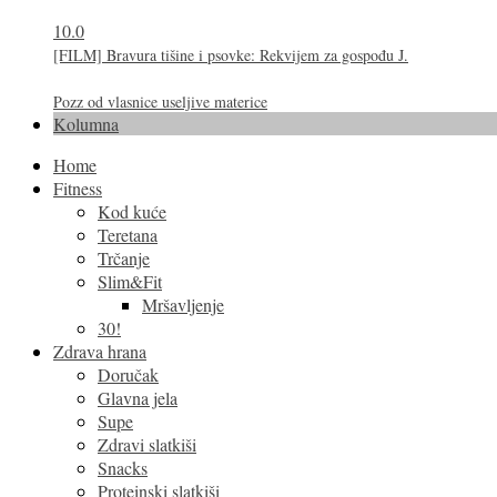
10.0
[FILM] Bravura tišine i psovke: Rekvijem za gospođu J.
Pozz od vlasnice useljive materice
Kolumna
Home
Fitness
Kod kuće
Teretana
Trčanje
Slim&Fit
Mršavljenje
30!
Zdrava hrana
Doručak
Glavna jela
Supe
Zdravi slatkiši
Snacks
Proteinski slatkiši