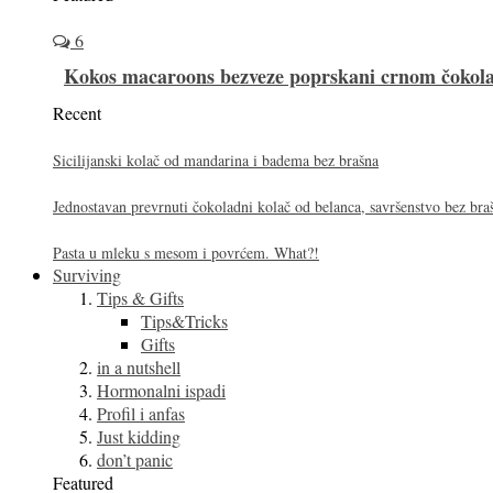
6
Kokos macaroons bezveze poprskani crnom čoko
Recent
Sicilijanski kolač od mandarina i badema bez brašna
Jednostavan prevrnuti čokoladni kolač od belanca, savršenstvo bez bra
Pasta u mleku s mesom i povrćem. What?!
Surviving
Tips & Gifts
Tips&Tricks
Gifts
in a nutshell
Hormonalni ispadi
Profil i anfas
Just kidding
don’t panic
Featured