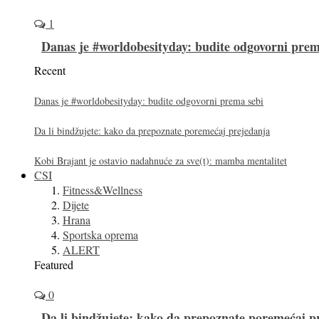
1
Danas je #worldobesityday: budite odgovorni prem
Recent
Danas je #worldobesityday: budite odgovorni prema sebi
Da li bindžujete: kako da prepoznate poremećaj prejedanja
Kobi Brajant je ostavio nadahnuće za sve(t): mamba mentalitet
CSI
Fitness&Wellness
Dijete
Hrana
Sportska oprema
ALERT
Featured
0
Da li bindžujete: kako da prepoznate poremećaj p