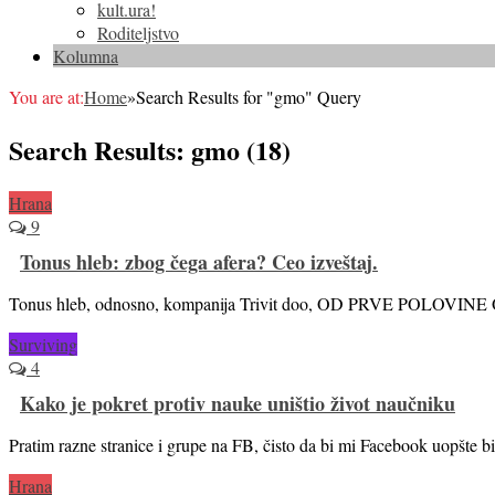
kult.ura!
Roditeljstvo
Kolumna
You are at:
Home
»
Search Results for "gmo" Query
Search Results: gmo (18)
Hrana
9
Tonus hleb: zbog čega afera? Ceo izveštaj.
Tonus hleb, odnosno, kompanija Trivit doo, OD PRVE POLOVINE
Surviving
4
Kako je pokret protiv nauke uništio život naučniku
Pratim razne stranice i grupe na FB, čisto da bi mi Facebook uopšte b
Hrana