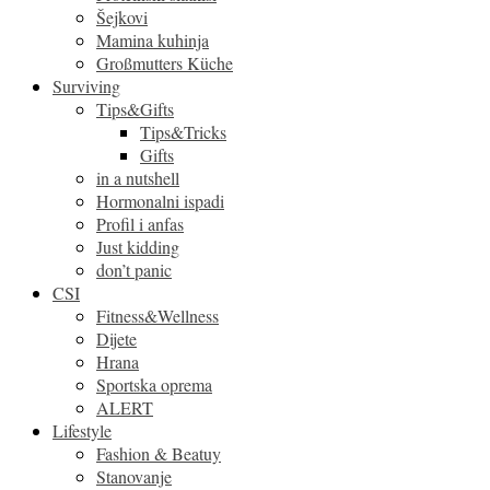
Šejkovi
Mamina kuhinja
Großmutters Küche
Surviving
Tips&Gifts
Tips&Tricks
Gifts
in a nutshell
Hormonalni ispadi
Profil i anfas
Just kidding
don’t panic
CSI
Fitness&Wellness
Dijete
Hrana
Sportska oprema
ALERT
Lifestyle
Fashion & Beatuy
Stanovanje