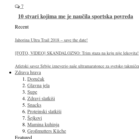
7
10 stvari kojima me je naučila sportska povreda
Recent
Jahorina Ultra Trail 2018 – save the date!
[FOTO, VIDEO] SKANDALOZNO: Trim staza na keju nije lekovita!
Atletski savez Srbije izneverio naše ultramaratonce za svetsko takmiče
Zdrava hrava
Doručak
Glavna jela
Supe
Zdravi slatkiši
Snacks
Proteinski slatkiši
Šejkovi
Mamina kuhinja
Großmutters Küche
Featured