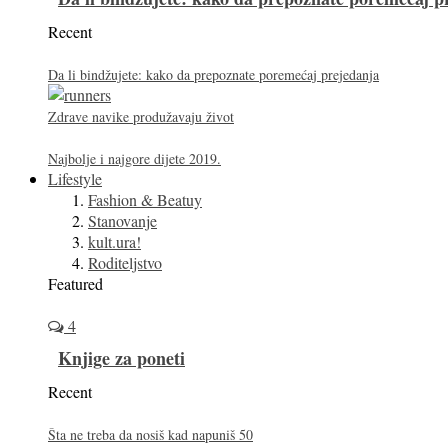
Recent
Da li bindžujete: kako da prepoznate poremećaj prejedanja
Zdrave navike produžavaju život
Najbolje i najgore dijete 2019.
Lifestyle
Fashion & Beatuy
Stanovanje
kult.ura!
Roditeljstvo
Featured
4
Knjige za poneti
Recent
Šta ne treba da nosiš kad napuniš 50