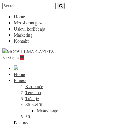
Home
Mooshema gazeta
Uslovi korišćenja
Marketing
Kontakt
Navigate
Home
Fitness
Kod kuće
Teretana
Trčanje
Slim&Fit
Mršavljenje
30!
Featured