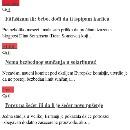
Kolumna
4
Fitfašizam ili: bebo, dođi da ti ispipam karlicu
Pre nekoliko meseci, imala sam priliku da pročitam izuzetan
blogpost Dina Somerseta (Dean Somerset) koji…
ALERT
0
Nema bezbednog sunčanja u solarijumu!
Nezavisni naučni komitet pod okriljem Evropske komisije, utvrdio je
da ne postoji bezbedan limit sunčanja…
Hrana
0
Porez na šećer ili da li je šećer novo pušenje
Jedna studija u Velikoj Britaniji je pokazala da će potrošači
izbegavati dodatno zašećerene proizvode, ako…