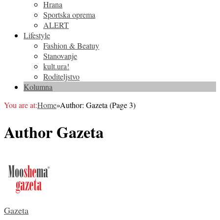
Hrana
Sportska oprema
ALERT
Lifestyle
Fashion & Beatuy
Stanovanje
kult.ura!
Roditeljstvo
Kolumna
You are at:
Home
»
Author: Gazeta
(Page 3)
Author
Gazeta
Gazeta