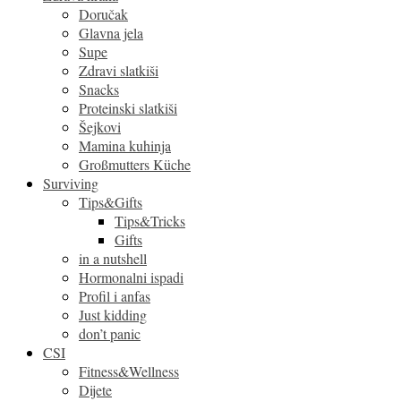
Doručak
Glavna jela
Supe
Zdravi slatkiši
Snacks
Proteinski slatkiši
Šejkovi
Mamina kuhinja
Großmutters Küche
Surviving
Tips&Gifts
Tips&Tricks
Gifts
in a nutshell
Hormonalni ispadi
Profil i anfas
Just kidding
don’t panic
CSI
Fitness&Wellness
Dijete