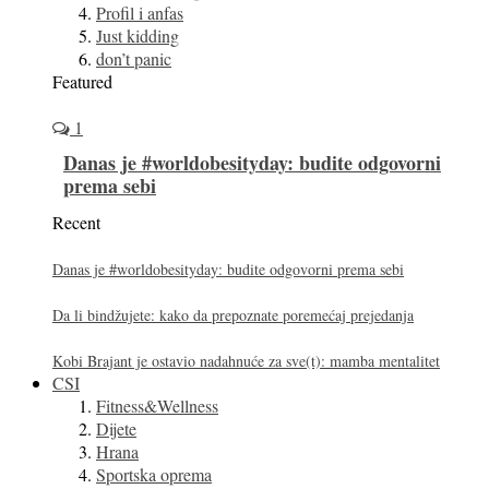
Profil i anfas
Just kidding
don’t panic
Featured
1
Danas je #worldobesityday: budite odgovorni
prema sebi
Recent
Danas je #worldobesityday: budite odgovorni prema sebi
Da li bindžujete: kako da prepoznate poremećaj prejedanja
Kobi Brajant je ostavio nadahnuće za sve(t): mamba mentalitet
CSI
Fitness&Wellness
Dijete
Hrana
Sportska oprema