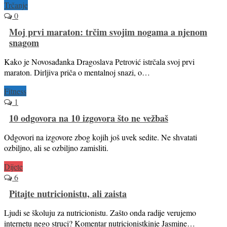
Trčanje
0
Moj prvi maraton: trčim svojim nogama a njenom
snagom
Kako je Novosađanka Dragoslava Petrović istrčala svoj prvi
maraton. Dirljiva priča o mentalnoj snazi, o…
Fitness
1
10 odgovora na 10 izgovora što ne vežbaš
Odgovori na izgovore zbog kojih još uvek sedite. Ne shvatati
ozbiljno, ali se ozbiljno zamisliti.
Dijete
6
Pitajte nutricionistu, ali zaista
Ljudi se školuju za nutricionistu. Zašto onda radije verujemo
internetu nego struci? Komentar nutricionistkinje Jasmine…