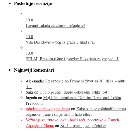
Poslednje recenzije
10.0
Lagami suknja za zimsko trčanje <3
10.0
Vila Davidović – beg iz grada u hlad i raj
10.0
[FILM] Bravura tišine i psovke: Rekvijem za gospođu J.
Najnoviji komentari
Aleksandar Stevanovic
on
Promeni život za 30! dana – nulti
dan
Saki
on
Duplo pečeni, duplo čokoladni prhki tost
Jagoda
on
Moj lični obračun sa Dobrim Drvetom i Lošim
Prevodom
mladenadamovicgmailcom
on
Kako sam se oslobodila terora
organske hrane i šta je health halo effect
Vežbanje za trutove, ovaj, hoću reći, početnike – Osmeh
Zaposlene Mame
on
Kružni trening za početnike