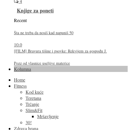
4
Knjige za poneti
Recent
Šta ne treba da nosiš kad napuniš 50
10.0
[FILM] Bravura tišine i psovke: Rekvijem za gospođu J.
Pozz od vlasnice useljive materice
Kolumna
Home
Fitness
Kod kuće
Teretana
Trčanje
Slim&Fit
Mršavljenje
30!
Zdrava hrana