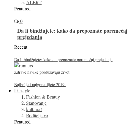
ALERT
Featured
0
Da li bindžujete: kako da prepoznate poremećaj
prejedanja
Recent
Da li bindžujete: kako da prepoznate poremećaj prejedanja
Zdrave navike produžavaju život
Najbolje i najgore dijete 2019.
Lifestyle
Fashion & Beatuy
Stanovanje
kult.ura!
Roditeljstvo
Featured