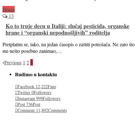
Hrana
13
Ko to truje decu u Italiji: slučaj pesticida, organske
hrane i “organski nepodnošljivih” roditelja
Pretplatim se, tako, na jedan časopis o zaštiti potrošača. Ne zato što
me nešto posebno zanimao,…
Previous
1
2
3
Budimo u kontaktu
Facebook
12,222
Fans
Twitter
0
Followers
Instagram
999
Followers
Post
736
Post
Comment
11,892
Comments