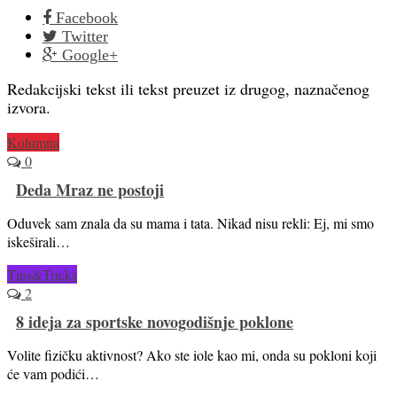
Facebook
Twitter
Google+
Redakcijski tekst ili tekst preuzet iz drugog, naznačenog
izvora.
Kolumna
0
Deda Mraz ne postoji
Oduvek sam znala da su mama i tata. Nikad nisu rekli: Ej, mi smo
iskeširali…
Tips&Tricks
2
8 ideja za sportske novogodišnje poklone
Volite fizičku aktivnost? Ako ste iole kao mi, onda su pokloni koji
će vam podići…