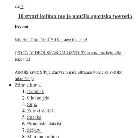
7
10 stvari kojima me je naučila sportska povreda
Recent
Jahorina Ultra Trail 2018 – save the date!
[FOTO, VIDEO] SKANDALOZNO: Trim staza na keju nije
lekovita!
Atletski savez Srbije izneverio naše ultramaratonce za svetsko
takmičenje
Zdrava hrava
Doručak
Glavna jela
Supe
Zdravi slatkiši
Snacks
Proteinski slatkiši
Šejkovi
Mamina kuhinja