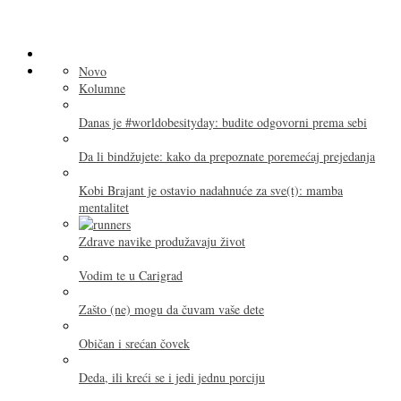
Novo
Kolumne
Danas je #worldobesityday: budite odgovorni prema sebi
Da li bindžujete: kako da prepoznate poremećaj prejedanja
Kobi Brajant je ostavio nadahnuće za sve(t): mamba
mentalitet
Zdrave navike produžavaju život
Vodim te u Carigrad
Zašto (ne) mogu da čuvam vaše dete
Običan i srećan čovek
Deda, ili kreći se i jedi jednu porciju