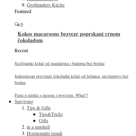
Großmutters Küche
Featured
6
Kokos macaroons bezveze poprskani crnom
čokoladom
Recent
Sicilijanski kolač od mandarina i badema bez brašna
Jednostavan prevrnuti čokoladni kolač od belanca, savršenstvo bez
brašna
Pasta u mleku s mesom i povrćem. What?!
Surviving
Tips & Gifts
Tips&Tricks
Gifts
in a nutshell
Hormonalni ispadi