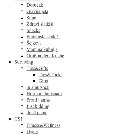
Doručak
Glavna jela
Supe
Zdravi slatkiši
Snacks
Proteinski slatkiši
Šejkovi
Mamina kuhinja
Großmutters Küche
Surviving
Tips&Gifts
Tips&Tricks
Gifts
in a nutshell
Hormonalni ispadi
Profil i anfas
Just kidding
don’t panic
CSI
Fitness&Wellness
Dijete