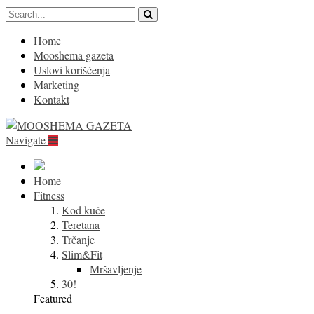
Home
Mooshema gazeta
Uslovi korišćenja
Marketing
Kontakt
Navigate
Home
Fitness
Kod kuće
Teretana
Trčanje
Slim&Fit
Mršavljenje
30!
Featured