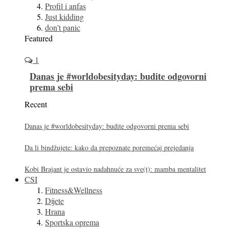
Profil i anfas
Just kidding
don’t panic
Featured
1
Danas je #worldobesityday: budite odgovorni
prema sebi
Recent
Danas je #worldobesityday: budite odgovorni prema sebi
Da li bindžujete: kako da prepoznate poremećaj prejedanja
Kobi Brajant je ostavio nadahnuće za sve(t): mamba mentalitet
CSI
Fitness&Wellness
Dijete
Hrana
Sportska oprema