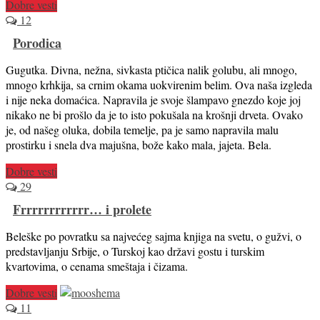
Dobre vesti
12
Porodica
Gugutka. Divna, nežna, sivkasta ptičica nalik golubu, ali mnogo,
mnogo krhkija, sa crnim okama uokvirenim belim. Ova naša izgleda
i nije neka domaćica. Napravila je svoje šlampavo gnezdo koje joj
nikako ne bi prošlo da je to isto pokušala na krošnji drveta. Ovako
je, od našeg oluka, dobila temelje, pa je samo napravila malu
prostirku i snela dva majušna, bože kako mala, jajeta. Bela.
Dobre vesti
29
Frrrrrrrrrrrr… i prolete
Beleške po povratku sa najvećeg sajma knjiga na svetu, o gužvi, o
predstavljanju Srbije, o Turskoj kao državi gostu i turskim
kvartovima, o cenama smeštaja i čizama.
Dobre vesti
11