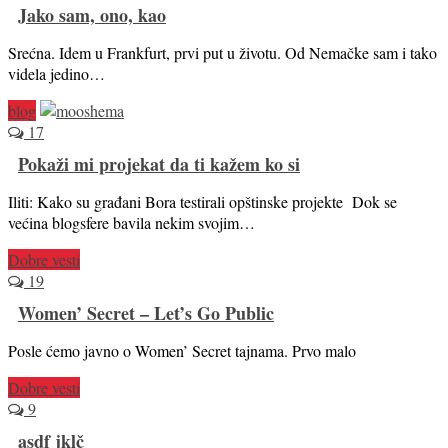
Jako sam, ono, kao
Srećna. Idem u Frankfurt, prvi put u životu. Od Nemačke sam i tako
videla jedino…
blog
17
Pokaži mi projekat da ti kažem ko si
Iliti: Kako su građani Bora testirali opštinske projekte Dok se
većina blogsfere bavila nekim svojim…
Dobre vesti
19
Women’ Secret – Let’s Go Public
Posle ćemo javno o Women’ Secret tajnama. Prvo malo
Dobre vesti
9
asdf jklč