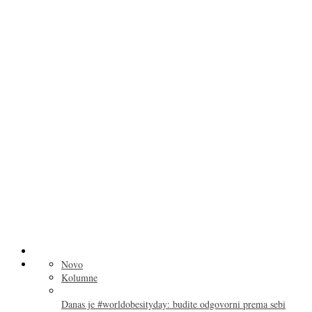
Novo
Kolumne
Danas je #worldobesityday: budite odgovorni prema sebi