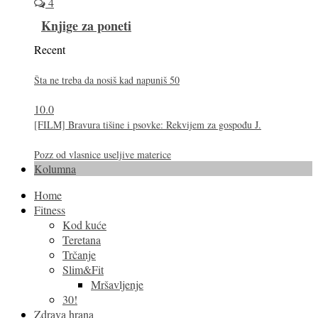
4
Knjige za poneti
Recent
Šta ne treba da nosiš kad napuniš 50
10.0
[FILM] Bravura tišine i psovke: Rekvijem za gospođu J.
Pozz od vlasnice useljive materice
Kolumna
Home
Fitness
Kod kuće
Teretana
Trčanje
Slim&Fit
Mršavljenje
30!
Zdrava hrana