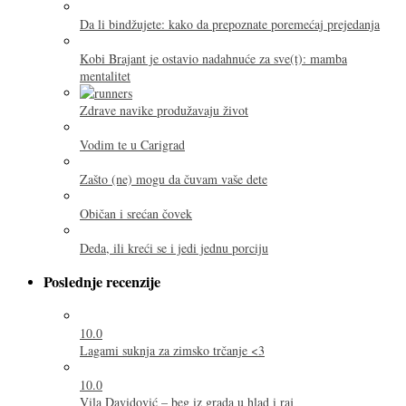
Da li bindžujete: kako da prepoznate poremećaj prejedanja
Kobi Brajant je ostavio nadahnuće za sve(t): mamba
mentalitet
Zdrave navike produžavaju život
Vodim te u Carigrad
Zašto (ne) mogu da čuvam vaše dete
Običan i srećan čovek
Deda, ili kreći se i jedi jednu porciju
Poslednje recenzije
10.0
Lagami suknja za zimsko trčanje <3
10.0
Vila Davidović – beg iz grada u hlad i raj