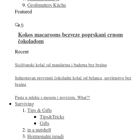
Großmutters Küche
Featured
6
Kokos macaroons bezveze poprskani crnom
čokoladom
Recent
Sicilijanski kolač od mandarina i badema bez brašna
Jednostavan prevrnuti čokoladni kolač od belanca, savršenstvo bez
brašna
Pasta u mleku s mesom i povrćem. What?!
Surviving
Tips & Gifts
Tips&Tricks
Gifts
in a nutshell
Hormonalni ispadi