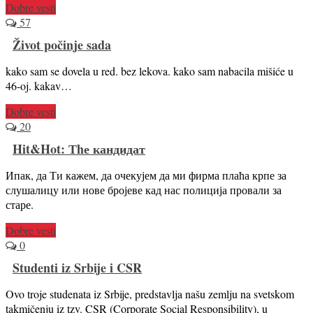
Dobre vesti
57
Život počinje sada
kako sam se dovela u red. bez lekova. kako sam nabacila mišiće u
46-oj. kakav…
Dobre vesti
20
Hit&Hot: Тhе кандидат
Ипак, да Ти кажем, да очекујем да ми фирма плаћа крпе за
слушалицу или нове бројеве кад нас полиција провали за
старе.
Dobre vesti
0
Studenti iz Srbije i CSR
Ovo troje studenata iz Srbije, predstavlja našu zemlju na svetskom
takmičenju iz tzv. CSR (Corporate Social Responsibility), u