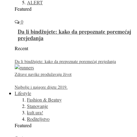
ALERT
Featured
0
Da li bindžujete: kako da prepoznate poremećaj
prejedanja
Recent
Da li bindžujete: kako da prepoznate poremećaj prejedanja
Zdrave navike produžavaju život
Najbolje i najgore dijete 2019.
Lifestyle
Fashion & Beatuy
Stanovanje
kult.ura!
Roditeljstvo
Featured