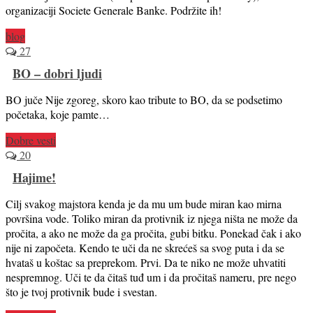
organizaciji Societe Generale Banke. Podržite ih!
blog
27
BO – dobri ljudi
BO juče Nije zgoreg, skoro kao tribute to BO, da se podsetimo
početaka, koje pamte…
Dobre vesti
20
Hajime!
Cilj svakog majstora kenda je da mu um bude miran kao mirna
površina vode. Toliko miran da protivnik iz njega ništa ne može da
pročita, a ako ne može da ga pročita, gubi bitku. Ponekad čak i ako
nije ni započeta. Kendo te uči da ne skrećeš sa svog puta i da se
hvataš u koštac sa preprekom. Prvi. Da te niko ne može uhvatiti
nespremnog. Uči te da čitaš tuđ um i da pročitaš nameru, pre nego
što je tvoj protivnik bude i svestan.