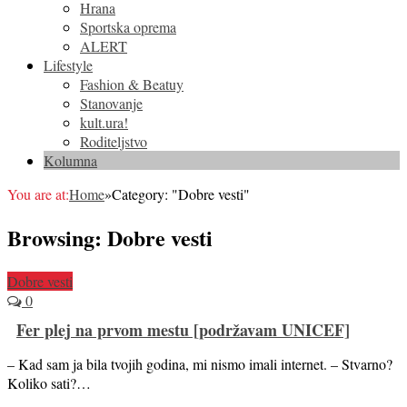
Hrana
Sportska oprema
ALERT
Lifestyle
Fashion & Beatuy
Stanovanje
kult.ura!
Roditeljstvo
Kolumna
You are at:
Home
»
Category: "Dobre vesti"
Browsing:
Dobre vesti
Dobre vesti
0
Fer plej na prvom mestu [podržavam UNICEF]
– Kad sam ja bila tvojih godina, mi nismo imali internet. – Stvarno?
Koliko sati?…