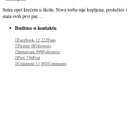
Sutra opet krećem u školu. Nova torba nije kupljena, poslužiće i
stara ovih prvi par…
Budimo u kontaktu
Facebook
12,222
Fans
Twitter
0
Followers
Instagram
999
Followers
Post
736
Post
Comment
11,892
Comments