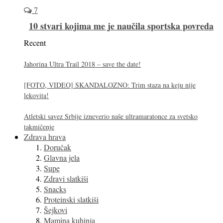
7
10 stvari kojima me je naučila sportska povreda
Recent
Jahorina Ultra Trail 2018 – save the date!
[FOTO, VIDEO] SKANDALOZNO: Trim staza na keju nije
lekovita!
Atletski savez Srbije izneverio naše ultramaratonce za svetsko
takmičenje
Zdrava hrava
Doručak
Glavna jela
Supe
Zdravi slatkiši
Snacks
Proteinski slatkiši
Šejkovi
Mamina kuhinja