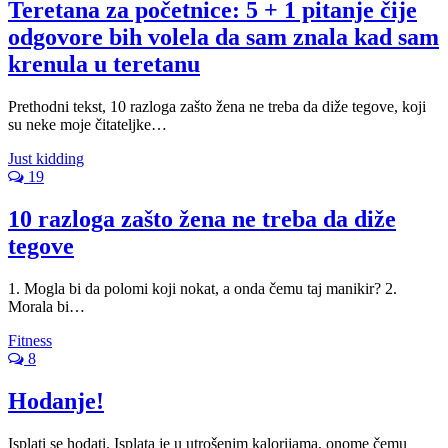
Teretana za početnice: 5 + 1 pitanje čije
odgovore bih volela da sam znala kad sam
krenula u teretanu
Prethodni tekst, 10 razloga zašto žena ne treba da diže tegove, koji
su neke moje čitateljke…
Just kidding
19
10 razloga zašto žena ne treba da diže
tegove
1. Mogla bi da polomi koji nokat, a onda čemu taj manikir? 2.
Morala bi…
Fitness
8
Hodanje!
Isplati se hodati. Isplata je u utrošenim kalorijama, onome čemu