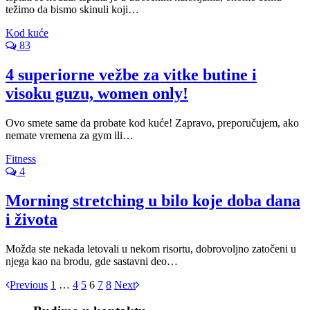
težimo da bismo skinuli koji…
Kod kuće
83
4 superiorne vežbe za vitke butine i
visoku guzu, women only!
Ovo smete same da probate kod kuće! Zapravo, preporučujem, ako
nemate vremena za gym ili…
Fitness
4
Morning stretching u bilo koje doba dana
i života
Možda ste nekada letovali u nekom risortu, dobrovoljno zatočeni u
njega kao na brodu, gde sastavni deo…
Previous
1
…
4
5
6
7
8
Next