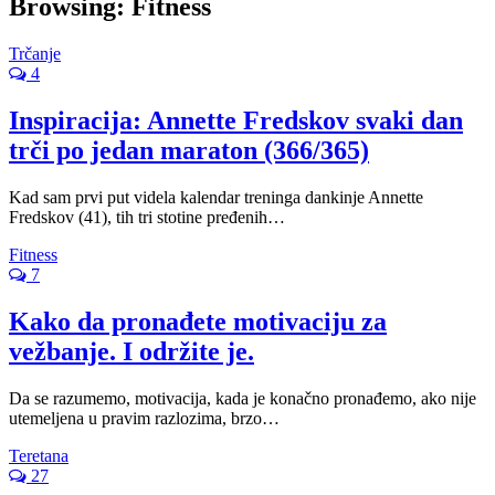
Browsing:
Fitness
Trčanje
4
Inspiracija: Annette Fredskov svaki dan
trči po jedan maraton (366/365)
Kad sam prvi put videla kalendar treninga dankinje Annette
Fredskov (41), tih tri stotine pređenih…
Fitness
7
Kako da pronađete motivaciju za
vežbanje. I održite je.
Da se razumemo, motivacija, kada je konačno pronađemo, ako nije
utemeljena u pravim razlozima, brzo…
Teretana
27