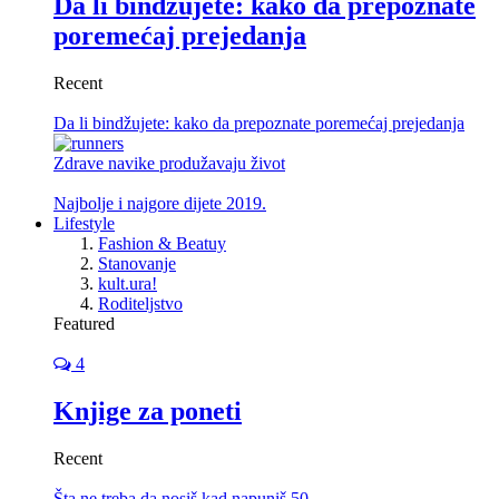
Da li bindžujete: kako da prepoznate
poremećaj prejedanja
Recent
Da li bindžujete: kako da prepoznate poremećaj prejedanja
Zdrave navike produžavaju život
Najbolje i najgore dijete 2019.
Lifestyle
Fashion & Beatuy
Stanovanje
kult.ura!
Roditeljstvo
Featured
4
Knjige za poneti
Recent
Šta ne treba da nosiš kad napuniš 50