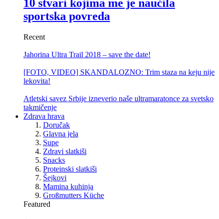
10 stvari kojima me je naučila
sportska povreda
Recent
Jahorina Ultra Trail 2018 – save the date!
[FOTO, VIDEO] SKANDALOZNO: Trim staza na keju nije
lekovita!
Atletski savez Srbije izneverio naše ultramaratonce za svetsko
takmičenje
Zdrava hrava
Doručak
Glavna jela
Supe
Zdravi slatkiši
Snacks
Proteinski slatkiši
Šejkovi
Mamina kuhinja
Großmutters Küche
Featured