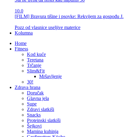
10.0
[FILM] Bravura tišine i psovke: Rekvijem za gospođu J.
Pozz od vlasnice useljive materice
Kolumna
Home
Fitness
Kod kuće
Teretana
Trčanje
Slim&Fit
Mršavljenje
30!
Zdrava hrana
Doručak
Glavna jela
Supe
Zdravi slatkiši
Snacks
Proteinski slatkiši
Šejkovi
Mamina kuhinja
Großmutters Küche