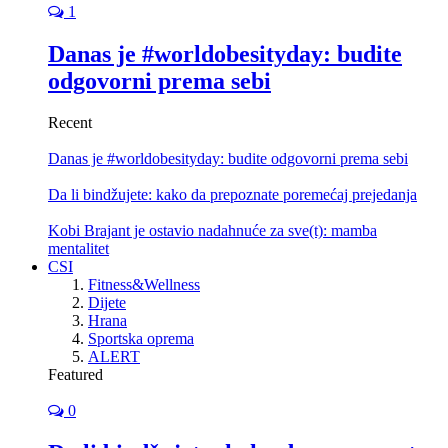
1
Danas je #worldobesityday: budite
odgovorni prema sebi
Recent
Danas je #worldobesityday: budite odgovorni prema sebi
Da li bindžujete: kako da prepoznate poremećaj prejedanja
Kobi Brajant je ostavio nadahnuće za sve(t): mamba
mentalitet
CSI
Fitness&Wellness
Dijete
Hrana
Sportska oprema
ALERT
Featured
0