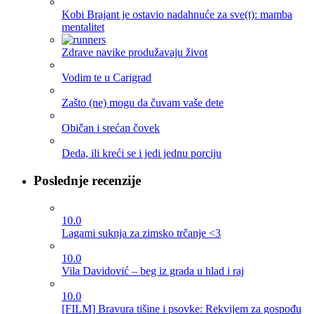
Kobi Brajant je ostavio nadahnuće za sve(t): mamba
mentalitet
Zdrave navike produžavaju život
Vodim te u Carigrad
Zašto (ne) mogu da čuvam vaše dete
Običan i srećan čovek
Deda, ili kreći se i jedi jednu porciju
Poslednje recenzije
10.0
Lagami suknja za zimsko trčanje <3
10.0
Vila Davidović – beg iz grada u hlad i raj
10.0
[FILM] Bravura tišine i psovke: Rekvijem za gospođu