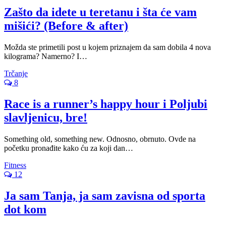
Zašto da idete u teretanu i šta će vam
mišići? (Before & after)
Možda ste primetili post u kojem priznajem da sam dobila 4 nova
kilograma? Namerno? I…
Trčanje
8
Race is a runner’s happy hour i Poljubi
slavljenicu, bre!
Something old, something new. Odnosno, obrnuto. Ovde na
početku pronađite kako ću za koji dan…
Fitness
12
Ja sam Tanja, ja sam zavisna od sporta
dot kom