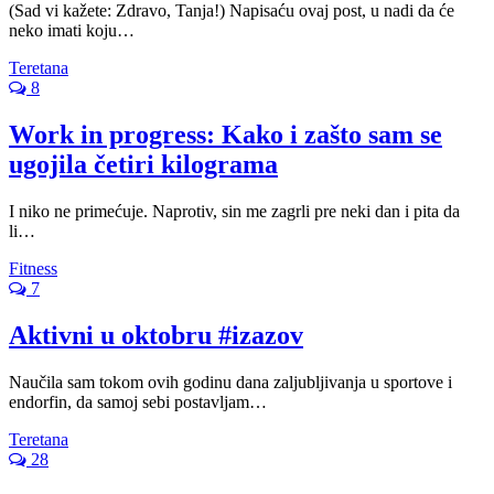
(Sad vi kažete: Zdravo, Tanja!) Napisaću ovaj post, u nadi da će
neko imati koju…
Teretana
8
Work in progress: Kako i zašto sam se
ugojila četiri kilograma
I niko ne primećuje. Naprotiv, sin me zagrli pre neki dan i pita da
li…
Fitness
7
Aktivni u oktobru #izazov
Naučila sam tokom ovih godinu dana zaljubljivanja u sportove i
endorfin, da samoj sebi postavljam…
Teretana
28