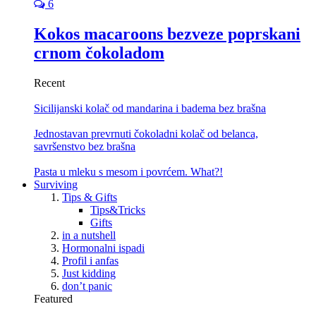
6
Kokos macaroons bezveze poprskani
crnom čokoladom
Recent
Sicilijanski kolač od mandarina i badema bez brašna
Jednostavan prevrnuti čokoladni kolač od belanca,
savršenstvo bez brašna
Pasta u mleku s mesom i povrćem. What?!
Surviving
Tips & Gifts
Tips&Tricks
Gifts
in a nutshell
Hormonalni ispadi
Profil i anfas
Just kidding
don’t panic
Featured