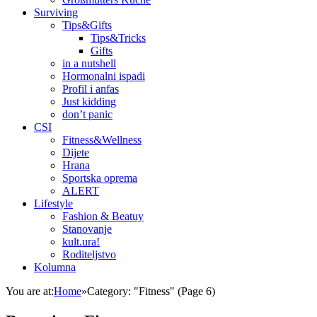
Surviving
Tips&Gifts
Tips&Tricks
Gifts
in a nutshell
Hormonalni ispadi
Profil i anfas
Just kidding
don’t panic
CSI
Fitness&Wellness
Dijete
Hrana
Sportska oprema
ALERT
Lifestyle
Fashion & Beatuy
Stanovanje
kult.ura!
Roditeljstvo
Kolumna
You are at:
Home
»
Category: "Fitness"
(Page 6)