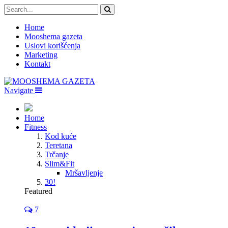
Home
Mooshema gazeta
Uslovi korišćenja
Marketing
Kontakt
Navigate
Home
Fitness
Kod kuće
Teretana
Trčanje
Slim&Fit
Mršavljenje
30!
Featured
7