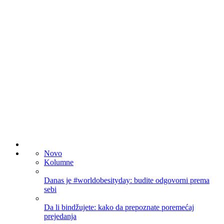
Novo
Kolumne
Danas je #worldobesityday: budite odgovorni prema
sebi
Da li bindžujete: kako da prepoznate poremećaj
prejedanja