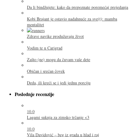
Da li bindžujete: kako da prepoznate poremećaj prejedanja
Kobi Brajant je ostavio nadahnuće za sve(t): mamba
mentalitet
Zdrave navike produžavaju život
Vodim te u Carigrad
Zašto (ne) mogu da čuvam vaše dete
Običan i srećan čovek
Deda, ili kreći se i jedi jednu porciju
Poslednje recenzije
10.0
Lagami suknja za zimsko trčanje <3
10.0
Vila Davidović – beg iz grada u hlad i raj