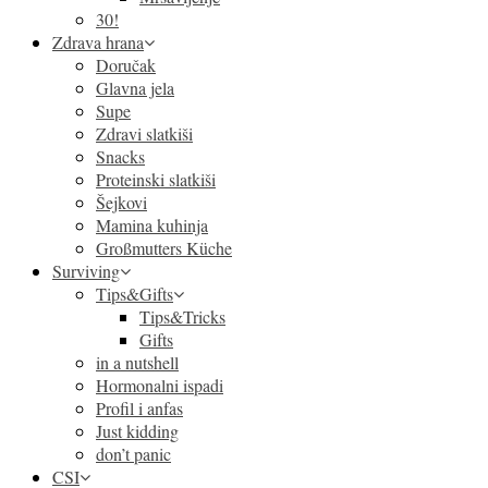
30!
Zdrava hrana
Doručak
Glavna jela
Supe
Zdravi slatkiši
Snacks
Proteinski slatkiši
Šejkovi
Mamina kuhinja
Großmutters Küche
Surviving
Tips&Gifts
Tips&Tricks
Gifts
in a nutshell
Hormonalni ispadi
Profil i anfas
Just kidding
don’t panic
CSI