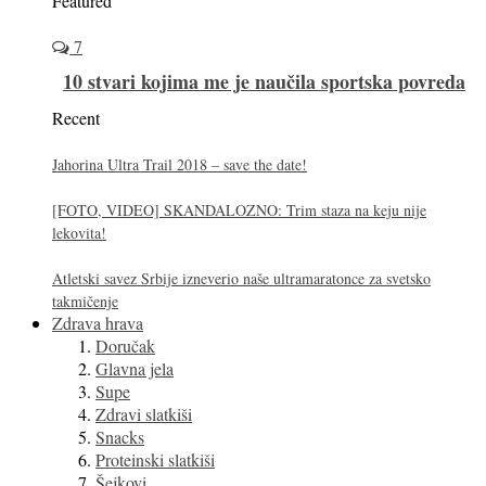
Featured
7
10 stvari kojima me je naučila sportska povreda
Recent
Jahorina Ultra Trail 2018 – save the date!
[FOTO, VIDEO] SKANDALOZNO: Trim staza na keju nije
lekovita!
Atletski savez Srbije izneverio naše ultramaratonce za svetsko
takmičenje
Zdrava hrava
Doručak
Glavna jela
Supe
Zdravi slatkiši
Snacks
Proteinski slatkiši
Šejkovi