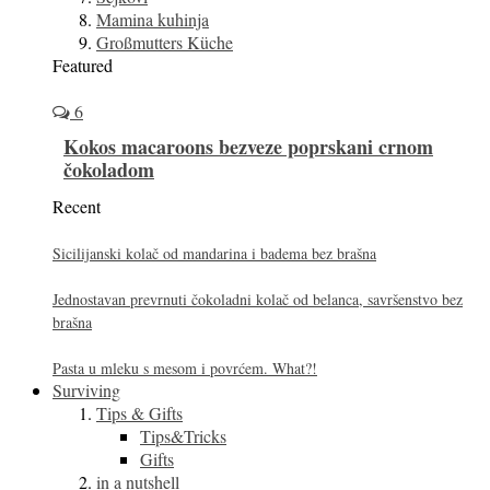
Mamina kuhinja
Großmutters Küche
Featured
6
Kokos macaroons bezveze poprskani crnom
čokoladom
Recent
Sicilijanski kolač od mandarina i badema bez brašna
Jednostavan prevrnuti čokoladni kolač od belanca, savršenstvo bez
brašna
Pasta u mleku s mesom i povrćem. What?!
Surviving
Tips & Gifts
Tips&Tricks
Gifts
in a nutshell