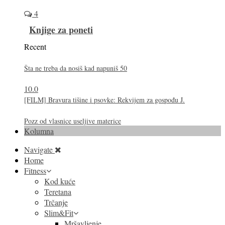
4
Knjige za poneti
Recent
Šta ne treba da nosiš kad napuniš 50
10.0
[FILM] Bravura tišine i psovke: Rekvijem za gospođu J.
Pozz od vlasnice useljive materice
Kolumna
Navigate
Home
Fitness
Kod kuće
Teretana
Trčanje
Slim&Fit
Mršavljenje