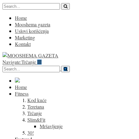
Home
Mooshema gazeta
Uslovi korišćenja
Marketing
Kontakt
Navigate:
Trčanje
Home
Fitness
Kod kuće
Teretana
Trčanje
Slim&Fit
Mršavljenje
30!