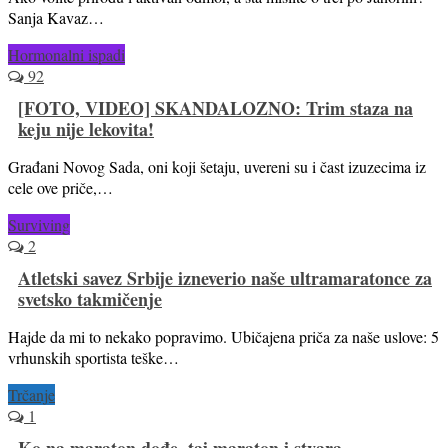
Sanja Kavaz…
Hormonalni ispadi
92
[FOTO, VIDEO] SKANDALOZNO: Trim staza na
keju nije lekovita!
Građani Novog Sada, oni koji šetaju, uvereni su i čast izuzecima iz
cele ove priče,…
Surviving
2
Atletski savez Srbije izneverio naše ultramaratonce za
svetsko takmičenje
Hajde da mi to nekako popravimo. Ubičajena priča za naše uslove: 5
vrhunskih sportista teške…
Trčanje
1
Ko na maraton dođe, taj maraton i stvara