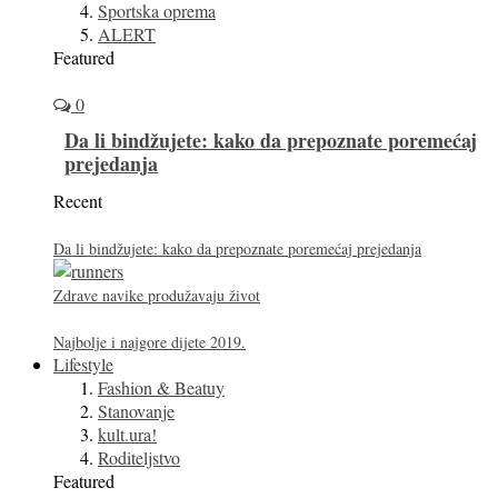
Sportska oprema
ALERT
Featured
0
Da li bindžujete: kako da prepoznate poremećaj
prejedanja
Recent
Da li bindžujete: kako da prepoznate poremećaj prejedanja
Zdrave navike produžavaju život
Najbolje i najgore dijete 2019.
Lifestyle
Fashion & Beatuy
Stanovanje
kult.ura!
Roditeljstvo
Featured