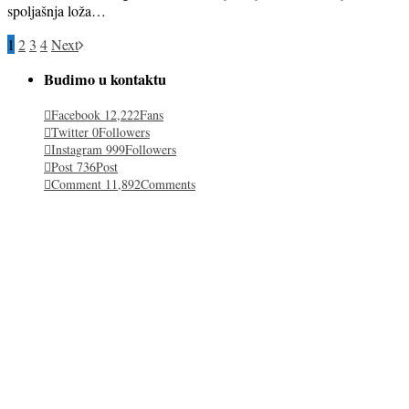
spoljašnja loža…
1
2
3
4
Next
Budimo u kontaktu
Facebook
12,222
Fans
Twitter
0
Followers
Instagram
999
Followers
Post
736
Post
Comment
11,892
Comments