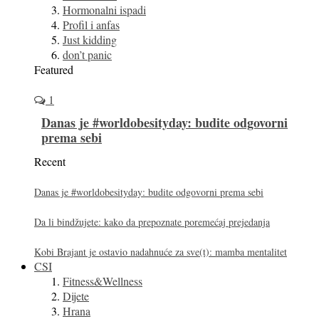
Hormonalni ispadi
Profil i anfas
Just kidding
don’t panic
Featured
1
Danas je #worldobesityday: budite odgovorni
prema sebi
Recent
Danas je #worldobesityday: budite odgovorni prema sebi
Da li bindžujete: kako da prepoznate poremećaj prejedanja
Kobi Brajant je ostavio nadahnuće za sve(t): mamba mentalitet
CSI
Fitness&Wellness
Dijete
Hrana