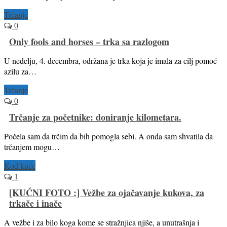
Trčanje
0
Only fools and horses – trka sa razlogom
U nedelju, 4. decembra, održana je trka koja je imala za cilj pomoć
azilu za…
Trčanje
0
Trčanje za početnike: doniranje kilometara.
Počela sam da trčim da bih pomogla sebi. A onda sam shvatila da
trčanjem mogu…
Kod kuće
1
[KUĆNI FOTO :] Vežbe za ojačavanje kukova, za
trkače i inače
A vežbe i za bilo koga kome se stražnjica njiše, a unutrašnja i