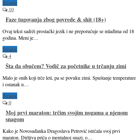
Trčanje
10
Faze tugovanja zbog povrede & shit (18+)
Ovaj tekst sadrži prostački jezik i ne preporučuje se mlađima od 18
godina. Meni je…
Trčanje
4
Šta da obučem? Vodič za početnike u trčanju zimi
Malo je onih koji trče leti, pa se povuku zimi. Spuštanje temperature
i ostanak u…
Trčanje
0
Moj prvi maraton: trčim svojim nogama a njenom
snagom
Kako je Novosađanka Dragoslava Petrović istrčala svoj prvi
maraton. Dirljiva priča o mentalnoj snazi, o…