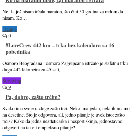
Ne. Ja još nisam trčala maraton, što čini 50 godina za redom da
nisam. Ko…
Trčanje
0
#LoveCrew 442 km – trka bez kalendara sa 16
pobednika
Osmoro Beograđana i osmoro Zagrepčana istrčalo je štafetnu trku
dugu 442 kilometra za 45 sati,…
Surviving
9
Pa, dobro, zašto trčim?
Svako ima svoje razloge zašto trči. Neko ima jedan, neki ih imamo
na desetine. Sto je odgovora, ali, jedno pitanje je uvek isto: zašto
trčiš? Kako da jedna neatletičarka i nesportiskinja, jednostavno
odgovori na tako kompleksno pitanje?