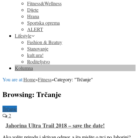
Fitness&Wellness
Dijete
Hrana
Sportska oprema
ALERT
Lifestyle
Fashion & Beatuy
Stanovanje
kult.ura!
Roditeljstvo
Kolumna
You are at:
Home
»
Fitness
»
Category: "Trčanje"
Browsing:
Trčanje
Trčanje
2
Jahorina Ultra Trail 2018 – save the date!
Ako volite prirodu i aktivan odmor, a šta mislite o trci po Jahorini?