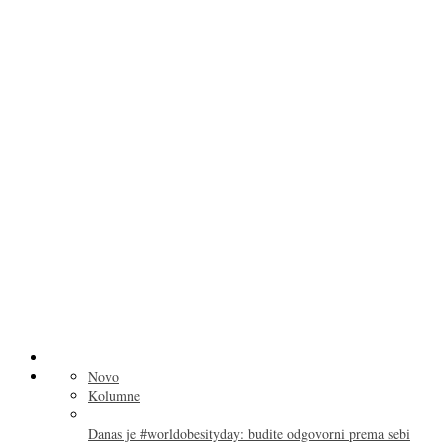
Novo
Kolumne
Danas je #worldobesityday: budite odgovorni prema sebi