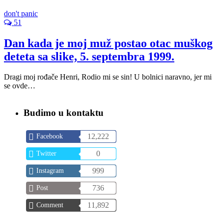
don't panic
51
Dan kada je moj muž postao otac muškog
deteta sa slike, 5. septembra 1999.
Dragi moj rođače Henri, Rodio mi se sin! U bolnici naravno, jer mi
se ovde…
Budimo u kontaktu
12,222
Facebook
0
Twitter
999
Instagram
736
Post
11,892
Comment